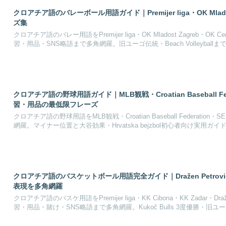
クロアチア語のバレーボール用語ガイド｜Premijer liga・OK M
ズ集
クロアチア語のバレー用語をPremijer liga・OK Mladost Zagreb
習・用品・SNS略語まで多角網羅。旧ユーゴ伝統・Beach Volleyball
クロアチア語の野球用語ガイド｜MLB観戦・Croatian Baseball Fed
習・用品の最低限フレーズ
クロアチア語の野球用語をMLB観戦・Croatian Baseball Federat
網羅。マイナー位置と大谷効果・Hrvatska bejzbol初心者向け実用ガイ
クロアチア語のバスケットボール用語完全ガイド｜Dražen Petrović伝説
表現を多角網羅
クロアチア語のバスケ用語をPremijer liga・KK Cibona・KK Zadar
習・用品・賭け・SNS略語まで多角網羅。Kukoč Bulls 3度優勝・旧