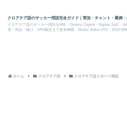
クロアチア語のサッカー用語完全ガイド｜実況・チャント・罵倒・
クロアチア語のサッカー用語をHNL・Dinamo Zagreb・Hajduk Spl
習・用品・賭け・SNS略語まで多角網羅。Modrić Ballon d'Or・20
ホーム
クロアチア語
クロアチア語スポーツ用語