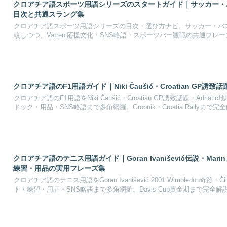
クロアチア語スポーツ用語シリーズのスタートガイド｜サッカー・
目次と共通スラング集
クロアチア語スポーツ用語シリーズの目次・選び方ナビ。サッカー・バス
較しつつ、Vatreni応援文化・SNS略語・スポーツバー観戦の共通フ
クロアチア語のF1用語ガイド｜Niki Čaušić・Croatian 
クロアチア語のF1用語をNiki Čaušić・Croatian GP誘致話題・Ad
ドック・用品・SNS略語まで多角網羅。Grobnik・Croatia Rallyま
クロアチア語のテニス用語ガイド｜Goran Ivanišević伝説・Marin Čil
練習・用品の実用フレーズ集
クロアチア語のテニス用語をGoran Ivanišević 2001 Wimbledon奇跡・
ト・練習・用品・SNS略語まで多角網羅。Davis Cup黄金期まで完全