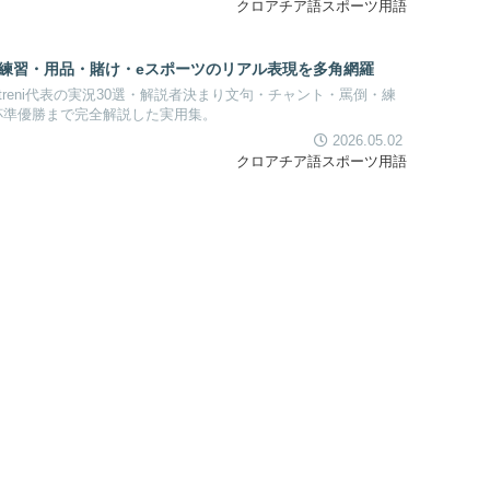
クロアチア語スポーツ用語
練習・用品・賭け・eスポーツのリアル表現を多角網羅
it・Vatreni代表の実況30選・解説者決まり文句・チャント・罵倒・練
18 W杯準優勝まで完全解説した実用集。
2026.05.02
クロアチア語スポーツ用語