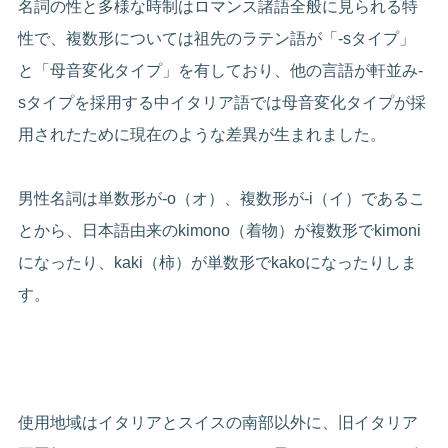
名詞の性と多様な時制はロマンス諸語全般に見られる特
性で、複数形については祖先のラテン語が「-sタイプ」
と「母音変化タイプ」を有しており、他の言語が軒並み-
sタイプを採用する中イタリア語では母音変化タイプが採
用されたために現在のような差異が生まれました。
男性名詞は単数形が-o（オ）、複数形が-i（イ）であるこ
とから、日本語由来のkimono（着物）が複数形でkimoni
になったり、kaki（柿）が単数形でkakoになったりしま
す。
使用地域はイタリアとスイスの南部以外に、旧イタリア