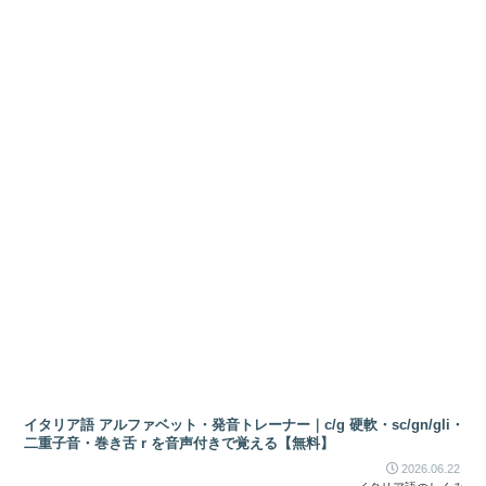
イタリア語 アルファベット・発音トレーナー｜c/g 硬軟・sc/gn/gli・
二重子音・巻き舌 r を音声付きで覚える【無料】
2026.06.22