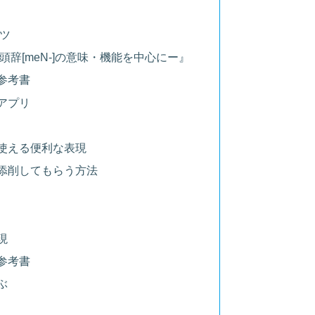
ツ
辞[meN-]の意味・機能を中心にー』
参考書
アプリ
使える便利な表現
添削してもらう方法
現
参考書
ぶ