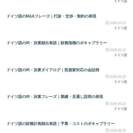
ドイツ語
ドイツ語のM&Aフレーズ｜打診・交渉・契約の表現
2026.05.23
ドイツ語
ドイツ語のIR・決算頻出単語｜財務指標のボキャブラリー
2026.05.23
ドイツ語
ドイツ語のIR・決算ダイアログ｜投資家対応の会話例
2026.05.23
ドイツ語
ドイツ語のIR・決算フレーズ｜業績・見通し説明の表現
2026.05.23
ドイツ語
ドイツ語の財務計画頻出単語｜予算・コストのボキャブラリー
2026.05.23