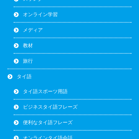
オンライン学習
メディア
教材
旅行
タイ語
タイ語スポーツ用語
ビジネスタイ語フレーズ
便利なタイ語フレーズ
オンラインタイ語会話