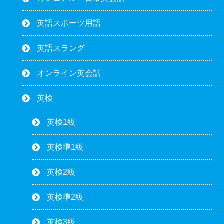
英語スポーツ用語
英語スラング
オンライン英会話
英検
英検1級
英検準1級
英検2級
英検準2級
英検3級