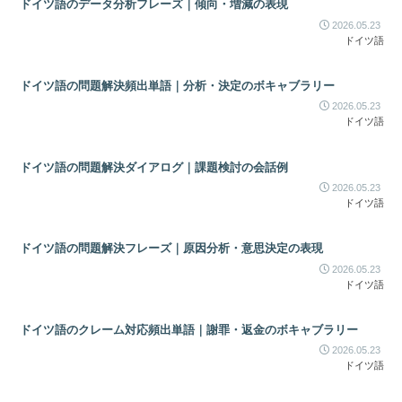
ドイツ語のデータ分析フレーズ｜傾向・増減の表現
2026.05.23
ドイツ語
ドイツ語の問題解決頻出単語｜分析・決定のボキャブラリー
2026.05.23
ドイツ語
ドイツ語の問題解決ダイアログ｜課題検討の会話例
2026.05.23
ドイツ語
ドイツ語の問題解決フレーズ｜原因分析・意思決定の表現
2026.05.23
ドイツ語
ドイツ語のクレーム対応頻出単語｜謝罪・返金のボキャブラリー
2026.05.23
ドイツ語