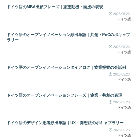
ドイツ語のMBA出願フレーズ｜志望動機・面接の表現
2026.05.23
ドイツ語
ドイツ語のオープンイノベーション頻出単語｜共創・PoCのボキャブ
ラリー
2026.05.23
ドイツ語
ドイツ語のオープンイノベーションダイアログ｜協業提案の会話例
2026.05.23
ドイツ語
ドイツ語のオープンイノベーションフレーズ｜協業・共創の表現
2026.05.23
ドイツ語
ドイツ語のデザイン思考頻出単語｜UX・発想法のボキャブラリー
2026.05.23
ドイツ語