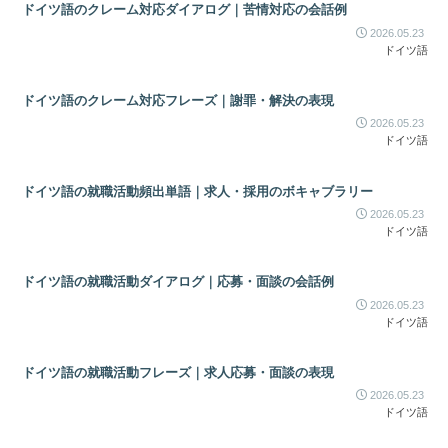
ドイツ語のクレーム対応ダイアログ｜苦情対応の会話例
2026.05.23
ドイツ語
ドイツ語のクレーム対応フレーズ｜謝罪・解決の表現
2026.05.23
ドイツ語
ドイツ語の就職活動頻出単語｜求人・採用のボキャブラリー
2026.05.23
ドイツ語
ドイツ語の就職活動ダイアログ｜応募・面談の会話例
2026.05.23
ドイツ語
ドイツ語の就職活動フレーズ｜求人応募・面談の表現
2026.05.23
ドイツ語