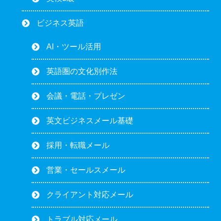
ビジネス英語
AI・ツール活用
英語圏の文化別作法
会議・電話・プレゼン
英文ビジネスメール基礎
採用・転職メール
営業・セールスメール
クライアント対応メール
トラブル対応メール