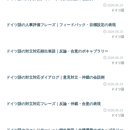
2026.05.23
ドイツ語
ドイツ語の人事評価フレーズ｜フィードバック・目標設定の表現
2026.05.23
ドイツ語
ドイツ語の対立対応頻出単語｜反論・合意のボキャブラリー
2026.05.23
ドイツ語
ドイツ語の対立対応ダイアログ｜意見対立・仲裁の会話例
2026.05.23
ドイツ語
ドイツ語の対立対応フレーズ｜反論・仲裁・合意の表現
2026.05.23
ドイツ語