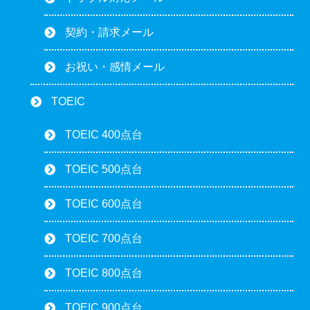
契約・請求メール
お祝い・感情メール
TOEIC
TOEIC 400点台
TOEIC 500点台
TOEIC 600点台
TOEIC 700点台
TOEIC 800点台
TOEIC 900点台