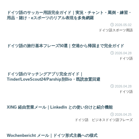
ドイツ語のサッカー用語完全ガイド｜実況・チャント・罵倒・練習・
用品・賭け・eスポーツのリアル表現を多角網羅
2026.05.02
ドイツ語スポーツ用語
ドイツ語の旅行基本フレーズ50選｜空港から帰国まで完全ガイド
2026.04.28
ドイツ語
ドイツ語のマッチングアプリ完全ガイド｜
Tinder/LoveScout24/Parship別Bio・既読放置回避
2026.04.28
ドイツ語
XING 経由営業メール｜LinkedIn との使い分けと紹介機能
2026.04.25
ドイツ語
ビジネスドイツ語フレーズ
Wochenbericht メール｜ドイツ形式主義への様式