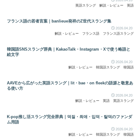
英語スラング
解説・レビュー
英語
フランス語の若者言葉｜banlieue発祥のZ世代スラング集
2026.04.20
解説・レビュー
フランス語
フランス語スラング
韓国語SNSスラング辞典｜KakaoTalk・Instagram・Xで使う略語と
絵文字
2026.04.20
解説・レビュー
韓国語スラング
韓国語
AAVEから広がった英語スラング｜lit・bae・on fleekの語源と敬意あ
る使い方
2026.04.20
解説・レビュー
英語
英語スラング
K-pop推し活スラング完全辞典｜덕질・최애・입덕・탈덕のファンダ
ム用語
2026.04.20
解説・レビュー
韓国語スラング
韓国語