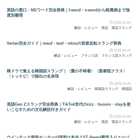
英語の悪口・NGワード完全辞典｜f-word・s-wordから軽罵倒まで強
度別整理
2026.04.20
解説・レビュー
英語
英語スラング
Verlan完全ガイド｜meuf・teuf・relouの音節反転スラング辞典
2026.04.20
解説・レビュー
フランス語
フランス語スラング
韓ドラで覚える韓国語スラング｜〈愛の不時着〉〈梨泰院クラス〉
〈トッケビ〉で頻出の名表現
2026.04.20
解説・レビュー
韓国語スラング
韓国語
英語Gen Zスラング完全辞典｜TikTok世代のrizz・bussin・slayを使
いこなすための文化解説付きガイド
2026.04.20
解説・レビュー
英語
英語スラング
ウインテック留学センターの評判は本当？ST Award殿堂入りエージ