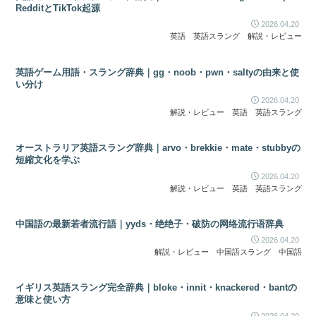
RedditとTikTok起源
2026.04.20
英語
英語スラング
解説・レビュー
英語ゲーム用語・スラング辞典｜gg・noob・pwn・saltyの由来と使
い分け
2026.04.20
解説・レビュー
英語
英語スラング
オーストラリア英語スラング辞典｜arvo・brekkie・mate・stubbyの
短縮文化を学ぶ
2026.04.20
解説・レビュー
英語
英語スラング
中国語の最新若者流行語｜yyds・绝绝子・破防の网络流行语辞典
2026.04.20
解説・レビュー
中国語スラング
中国語
イギリス英語スラング完全辞典｜bloke・innit・knackered・bantの
意味と使い方
2026.04.20