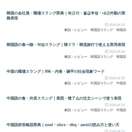
韓国の会社員・職場スラング辞典｜퇴근각・월급루팡・내근外勤の実
務表現
2026.04.20
解説・レビュー
韓国語スラング
韓国語
韓国語の食べ物・먹방スラング｜韓ドラ・韓流旅行で使える実用表現
2026.04.20
解説・レビュー
韓国語スラング
韓国語
中国の職場スラング｜996・内卷・躺平の社会現象ワード
2026.04.20
解説・レビュー
中国語スラング
中国語
中国語の食・外卖スラング｜美団・饿了么の注文シーンで使う表現
2026.04.20
解説・レビュー
中国語スラング
中国語
中国語拼音略語辞典｜xswl・nbcs・dbq・awslの読み方と使い方
2026.04.20