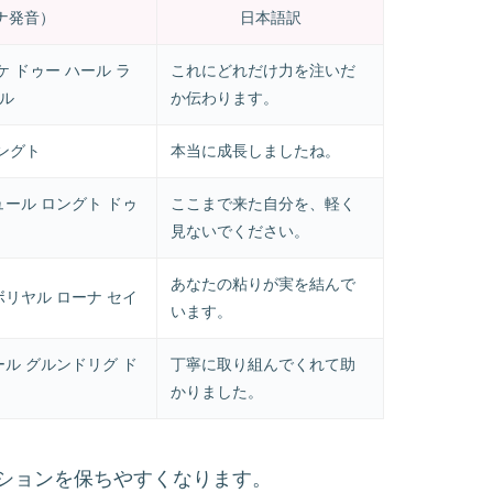
ナ発音）
日本語訳
ケ ドゥー ハール ラ
これにどれだけ力を注いだ
ール
か伝わります。
ングト
本当に成長しましたね。
ュール ロングト ドゥ
ここまで来た自分を、軽く
見ないでください。
あなたの粘りが実を結んで
ボリヤル ローナ セイ
います。
ール グルンドリグ ド
丁寧に取り組んでくれて助
かりました。
ションを保ちやすくなります。