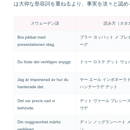
は大仰な形容詞を重ねるより、事実を淡々と認め
スウェーデン語
読み方（カタ
Bra jobbat med
ブラー ヨッバット メ プ
presentationen idag.
ーグ
Du löste det verkligen snyggt.
ドゥー ロステ デット ヴ
Jag är imponerad av hur du
ヤー エール インポネーラド
hanterade det.
ハンテーラデ デット
Det var precis vad vi
デット ヴァール プレシース
behövde.
ヴデ
Din noggrannhet märks
ディン ノッグランヘート 
verkligen.
ン