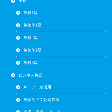
英検
英検1級
英検準1級
英検2級
英検準2級
英検3級
ビジネス英語
AI・ツール活用
英語圏の文化別作法