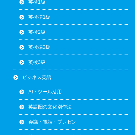
英検1級
英検準1級
英検2級
英検準2級
英検3級
ビジネス英語
AI・ツール活用
英語圏の文化別作法
会議・電話・プレゼン