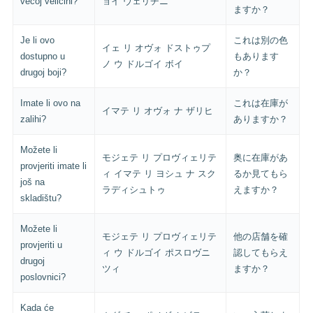
većoj veličini?
ョイ ヴェリチニ
ますか？
Je li ovo
これは別の色
イェ リ オヴォ ドストゥプ
dostupno u
もあります
ノ ウ ドルゴイ ボイ
drugoj boji?
か？
Imate li ovo na
これは在庫が
イマテ リ オヴォ ナ ザリヒ
zalihi?
ありますか？
Možete li
モジェテ リ プロヴィェリテ
奥に在庫があ
provjeriti imate li
ィ イマテ リ ヨシュ ナ スク
るか見てもら
još na
ラディシュトゥ
えますか？
skladištu?
Možete li
モジェテ リ プロヴィェリテ
他の店舗を確
provjeriti u
ィ ウ ドルゴイ ポスロヴニ
認してもらえ
drugoj
ツィ
ますか？
poslovnici?
Kada će