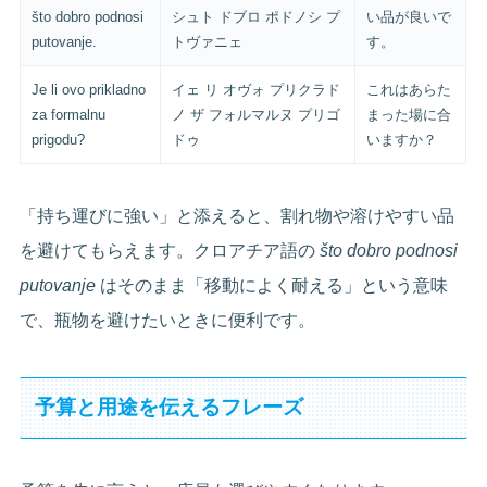
što dobro podnosi
シュト ドブロ ポドノシ プ
い品が良いで
putovanje.
トヴァニェ
す。
Je li ovo prikladno
イェ リ オヴォ プリクラド
これはあらた
za formalnu
ノ ザ フォルマルヌ プリゴ
まった場に合
prigodu?
ドゥ
いますか？
「持ち運びに強い」と添えると、割れ物や溶けやすい品
を避けてもらえます。クロアチア語の
što dobro podnosi
putovanje
はそのまま「移動によく耐える」という意味
で、瓶物を避けたいときに便利です。
予算と用途を伝えるフレーズ