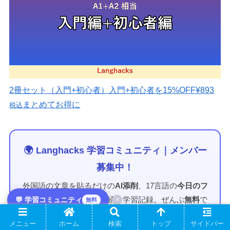
2冊セット（入門+初心者）
入門+初心者を15%OFF
¥893
まとめてお得に
税込
🌍 Langhacks 学習コミュニティ｜メンバー
募集中！
外国語の文章を貼るだけの
AI添削
、17言語の
今日のフ
レーズ
毎朝配信、ゆるく続く学習記録。ぜんぶ
無料
で
💬 学習コミュニティ
×
無料
使えます。
メニュー
ホーム
検索
トップ
サイドバー