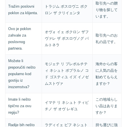
取引先への贈
Tražim poslovni
トラジム ポスロヴニ ポク
り物を探して
poklon za klijenta.
ロン ザ クリイェンタ
います。
Ovo je poklon
オヴォ イェ ポクロン ザフ
zahvale za
取引先へのお
ヴァレ ザ ポスロヴノグ パ
poslovnog
礼の品です。
ルトネラ
partnera.
Možete li
モジェテ リ プレポルチテ
海外からの客
preporučiti nešto
ィ ネシュト ポプラルノ コ
に人気の品を
popularno kod
ド ゴスティユ イズ イノゼ
勧めてもらえ
gostiju iz
ムストヴァ
ますか？
inozemstva?
Imate li nešto
この地域らし
イマテ リ ネシュト ティピ
tipično za ovu
い品はありま
チノ ザ オヴ レギユ
regiju?
すか？
Radije bih nešto
ラディイェ ビフ ネシュト
持ち運びに強