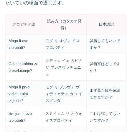
たいていの場面で通じます。
読み方（カタカナ発
クロアチア語
日本語訳
音）
Mogu li ovo
モグ リ オヴォ イス
試着してもいいで
isprobati?
プロバティ
すか？
グディェ イェ カビナ
Gdje je kabina za
試着室はどこです
ザ プレスヴラチェニ
presvlačenje?
か？
ェ
Mogu li prvo
モグ リ プルヴォ ヴ
まず見た目を確認
vidjeti kako
ィディェティ カコ イ
できますか？
izgleda?
ズグレダ
Smijem li ovo
スミイェム リ オヴォ
これは試してもい
isprobati?
イスプロバティ
いですか？