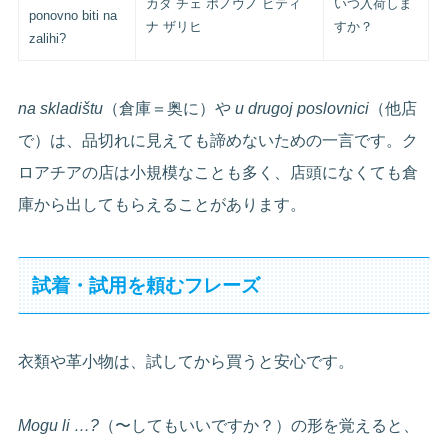
カダ チェ ポノヴノ ビティ
いつ入荷しま
ponovno biti na
ナ ザリヒ
すか？
zalihi?
na skladištu
（倉庫＝奥に）や
u drugoj poslovnici
（他店
で）は、品切れに見えても諦めないための一言です。ク
ロアチアの店は小規模なことも多く、店頭になくても倉
庫から出してもらえることがあります。
試着・試用を頼むフレーズ
衣類や革小物は、試してから買うと安心です。
Mogu li …?
（〜してもいいですか？）の形を覚えると、