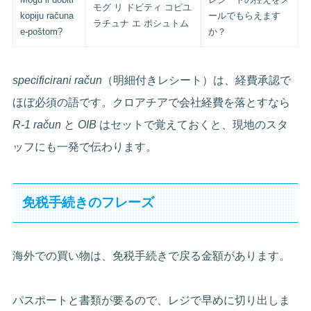
モグ リ ドビティ コピユ
kopiju računa
ールでもらえます
ラチュナ エ ポシュトム
e-poštom?
か？
specificirani račun
（明細付きレシート）は、経費承認で
ほぼ必須の語です。クロアチアで会社経費を落とすなら
R-1 račun
と
OIB
はセットで覚えておくと、現地のスタ
ッフにも一発で伝わります。
免税手続きのフレーズ
海外での買い物は、免税手続きで戻る金額があります。
パスポートと書類が要るので、レジで早めに切り出しま