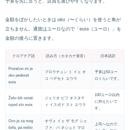
予算を先に言うと、店員も選びやすくなります。
金額をぼかしたいときは
oko
（〜くらい）を使うと角が
立ちません。通貨はユーロなので「eura（ユーロ）」を
金額の後ろに置きます。
クロアチア語
読み方（カタカナ発音）
日本語訳
Proračun mi je
プロラチュン ミ イェ オ
予算は50ユー
oko pedeset
コ ペデセト エウラ
ロくらいです。
eura.
100ユーロ以内
Želio bih ostati
ジェリオ ビフ オスタテ
に抑えたいで
ispod sto eura.
ィ イスポド スト エウラ
す。
Ovo je za mog
オヴォ イェ ザ モグ シェ
上司へなので、
šefa, pa nešto
ファ、パ ネシュト マロ