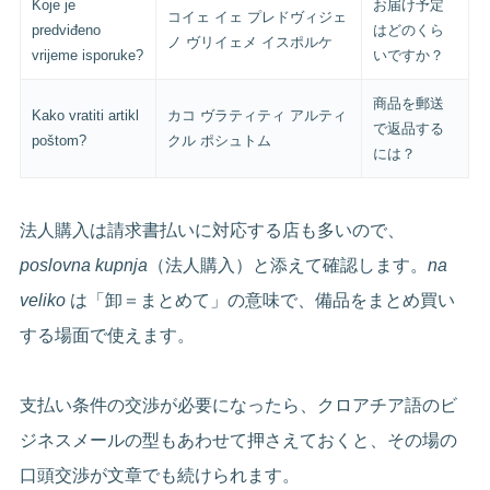
Koje je
お届け予定
コイェ イェ プレドヴィジェ
predviđeno
はどのくら
ノ ヴリイェメ イスポルケ
vrijeme isporuke?
いですか？
商品を郵送
Kako vratiti artikl
カコ ヴラティティ アルティ
で返品する
poštom?
クル ポシュトム
には？
法人購入は請求書払いに対応する店も多いので、
poslovna kupnja
（法人購入）と添えて確認します。
na
veliko
は「卸＝まとめて」の意味で、備品をまとめ買い
する場面で使えます。
支払い条件の交渉が必要になったら、クロアチア語のビ
ジネスメールの型もあわせて押さえておくと、その場の
口頭交渉が文章でも続けられます。