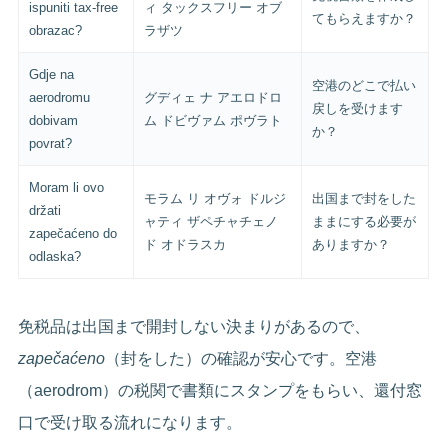
ispuniti tax-free
ィ タックスフリー オブ
てもらえますか？
obrazac?
ラザツ
Gdje na
空港のどこで払い
aerodromu
グディェ ナ アエロドロ
戻しを受けます
dobivam
ム ドビヴァム ポヴラト
か？
povrat?
Moram li ovo
モラム リ オヴォ ドルジ
出国まで封をした
držati
ャティ ザペチャチェノ
ままにする必要が
zapečaćeno do
ド オドラスカ
ありますか？
odlaska?
免税品は出国まで開封しない決まりがあるので、
zapečaćeno
（封をした）の確認が安心です。空港
（aerodrom）の税関で書類にスタンプをもらい、還付窓
口で受け取る流れになります。