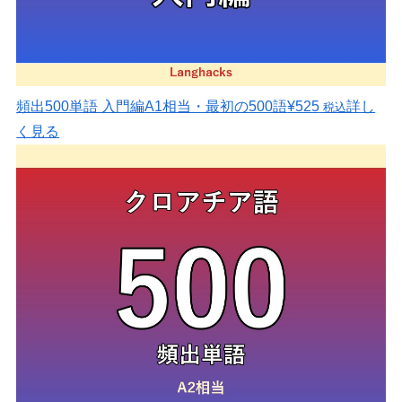
頻出500単語 入門編
A1相当・最初の500語
¥525
詳し
税込
く見る