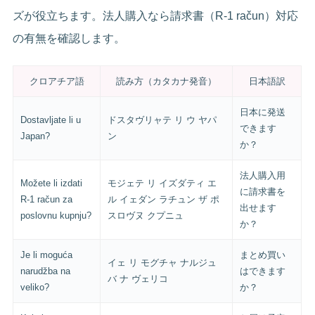
ズが役立ちます。法人購入なら請求書（R-1 račun）対応
の有無を確認します。
クロアチア語
読み方（カタカナ発音）
日本語訳
日本に発送
Dostavljate li u
ドスタヴリャテ リ ウ ヤパ
できます
Japan?
ン
か？
法人購入用
Možete li izdati
モジェテ リ イズダティ エ
に請求書を
R-1 račun za
ル イェダン ラチュン ザ ポ
出せます
poslovnu kupnju?
スロヴヌ クプニュ
か？
Je li moguća
まとめ買い
イェ リ モグチャ ナルジュ
narudžba na
はできます
バ ナ ヴェリコ
veliko?
か？