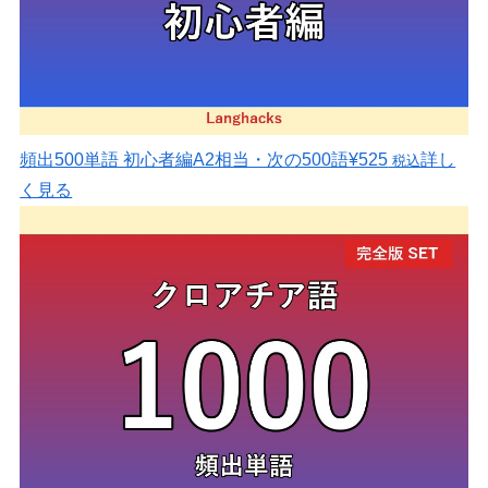
頻出500単語 初心者編
A2相当・次の500語
¥525
詳し
税込
く見る