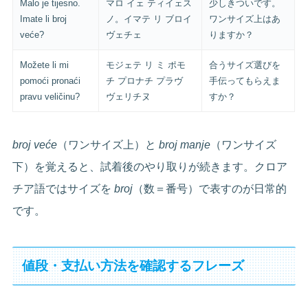
Malo je tijesno.
マロ イェ ティイェス
少しきついです。
Imate li broj
ノ。イマテ リ ブロイ
ワンサイズ上はあ
veće?
ヴェチェ
りますか？
Možete li mi
モジェテ リ ミ ポモ
合うサイズ選びを
pomoći pronaći
チ プロナチ プラヴ
手伝ってもらえま
pravu veličinu?
ヴェリチヌ
すか？
broj veće
（ワンサイズ上）と
broj manje
（ワンサイズ
下）を覚えると、試着後のやり取りが続きます。クロア
チア語ではサイズを
broj
（数＝番号）で表すのが日常的
です。
値段・支払い方法を確認するフレーズ