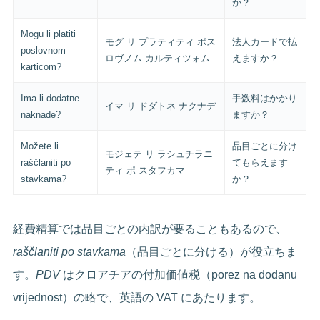
か？
Mogu li platiti
モグ リ プラティティ ポス
法人カードで払
poslovnom
ロヴノム カルティツォム
えますか？
karticom?
Ima li dodatne
手数料はかかり
イマ リ ドダトネ ナクナデ
naknade?
ますか？
Možete li
品目ごとに分け
モジェテ リ ラシュチラニ
raščlaniti po
てもらえます
ティ ポ スタフカマ
stavkama?
か？
経費精算では品目ごとの内訳が要ることもあるので、
raščlaniti po stavkama
（品目ごとに分ける）が役立ちま
す。
PDV
はクロアチアの付加価値税（porez na dodanu
vrijednost）の略で、英語の VAT にあたります。