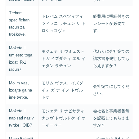
Trebam
トレバム スペツィフィ
経費用に明細付きの
specificirani
ツィラニ ラチュン ザ ト
レシートが必要で
račun za
ロシュコヴェ
す。
troškove.
Možete li
モジェテ リ ウミェスト
代わりに会社宛ての
umjesto toga
トガ イズダティ エル イ
請求書を発行しても
izdati R-1
ェダン ラチュン
らえますか？
račun?
Molim vas,
モリム ヴァス、イズダ
会社宛てにしてくだ
izdajte ga na
イテ ガ ナ イメ トヴル
さい。
ime tvrtke.
トケ
Možete li
モジェテ リ ナピサティ
会社名と事業者番号
napisati naziv
ナジヴ トヴルトケ イ オ
を記載してもらえま
tvrtke i OIB?
ーイーベー
すか？
Mogu li dobiti
レシートの控えをメ