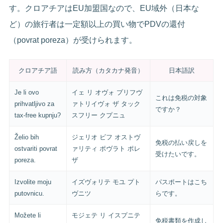
す。クロアチアはEU加盟国なので、EU域外（日本な
ど）の旅行者は一定額以上の買い物でPDVの還付
（povrat poreza）が受けられます。
クロアチア語
読み方（カタカナ発音）
日本語訳
Je li ovo
イェ リ オヴォ プリフヴ
これは免税の対象
prihvatljivo za
ァトリイヴォ ザ タック
ですか？
tax-free kupnju?
スフリー クプニュ
Želio bih
ジェリオ ビフ オストヴ
免税の払い戻しを
ostvariti povrat
ァリティ ポヴラト ポレ
受けたいです。
poreza.
ザ
Izvolite moju
イズヴォリテ モユ プト
パスポートはこち
putovnicu.
ヴニツ
らです。
Možete li
モジェテ リ イスプニテ
免税書類を作成し