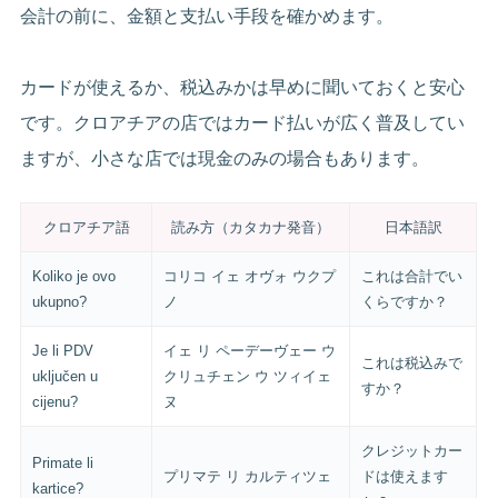
会計の前に、金額と支払い手段を確かめます。
カードが使えるか、税込みかは早めに聞いておくと安心
です。クロアチアの店ではカード払いが広く普及してい
ますが、小さな店では現金のみの場合もあります。
クロアチア語
読み方（カタカナ発音）
日本語訳
Koliko je ovo
コリコ イェ オヴォ ウクプ
これは合計でい
ukupno?
ノ
くらですか？
Je li PDV
イェ リ ペーデーヴェー ウ
これは税込みで
uključen u
クリュチェン ウ ツィイェ
すか？
cijenu?
ヌ
クレジットカー
Primate li
プリマテ リ カルティツェ
ドは使えます
kartice?