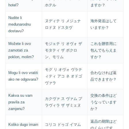
hotel?
ホテル
ますか？
Nudite li
ヌディテ リ メジュナ
海外発送はして
međunarodnu
ロドヌ ドスタヴ
いますか？
dostavu?
Možete li ovo
モジェテ リ オヴォ ザ
これを贈答用に
zamotati za
モタティ ザ ポクロ
包んでもらえま
poklon, molim?
ン、モリム
すか？
モグ リ オヴォ ヴラテ
Mogu li ovo vratiti
合わなければ返
ィティ アコ ネ オドゴ
ako ne odgovara?
品できますか？
ヴァラ
Kakva su vam
交換の条件はど
カクヴァ ス ヴァム プ
pravila za
うなっています
ラヴィラ ザ ザミェヌ
zamjenu?
か？
返品の期限はど
Koliko dugo imam
コリコ ドゥゴ イマム
のくらいです