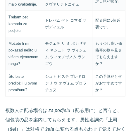
少し良い物を。
malo kvalitetnije.
クヴァリテトニイェ
Trebam pet
トレバム ペト コマダ ザ
配る用に5個必
komada za
ポディェル
要です。
podjelu.
Možete li mi
モジェテ リ ミ ポカザテ
もう少し高い価
pokazati nešto u
ィ ネシュト ウ ヴィシェ
格帯の物を見せ
višem cjenovnom
ム ツィェノヴノム ラン
てもらえます
rangu?
ゴウ
か？
Što biste
シュト ビステ プレドロ
この予算だと何
predložili u ovom
ジリ ウ オヴォム プロラ
がおすすめです
proračunu?
チュヌ
か？
複数人に配る場合は
za podjelu
（配る用に）と言うと、
個包装の品を案内してもらえます。男性名詞の「上司
（šef）」は対格で
šefa
に変わる点もあわせて覚えておく