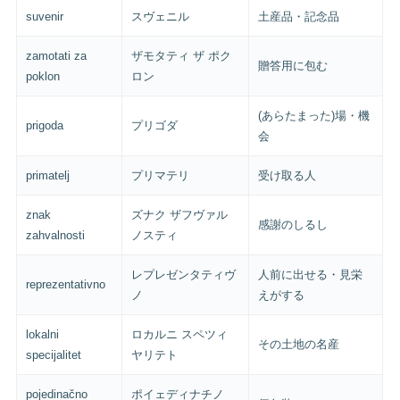
suvenir
スヴェニル
土産品・記念品
zamotati za
ザモタティ ザ ポク
贈答用に包む
poklon
ロン
(あらたまった)場・機
prigoda
プリゴダ
会
primatelj
プリマテリ
受け取る人
znak
ズナク ザフヴァル
感謝のしるし
zahvalnosti
ノスティ
レプレゼンタティヴ
人前に出せる・見栄
reprezentativno
ノ
えがする
lokalni
ロカルニ スペツィ
その土地の名産
specijalitet
ヤリテト
pojedinačno
ポイェディナチノ