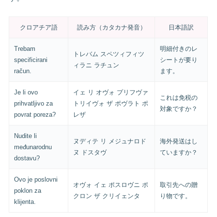
クロアチア語
読み方（カタカナ発音）
日本語訳
Trebam
明細付きのレ
トレバム スペツィフィツ
specificirani
シートが要り
ィラニ ラチュン
račun.
ます。
Je li ovo
イェ リ オヴォ プリフヴァ
これは免税の
prihvatljivo za
トリイヴォ ザ ポヴラト ポ
対象ですか？
povrat poreza?
レザ
Nudite li
ヌディテ リ メジュナロド
海外発送はし
međunarodnu
ヌ ドスタヴ
ていますか？
dostavu?
Ovo je poslovni
オヴォ イェ ポスロヴニ ポ
取引先への贈
poklon za
クロン ザ クリイェンタ
り物です。
klijenta.