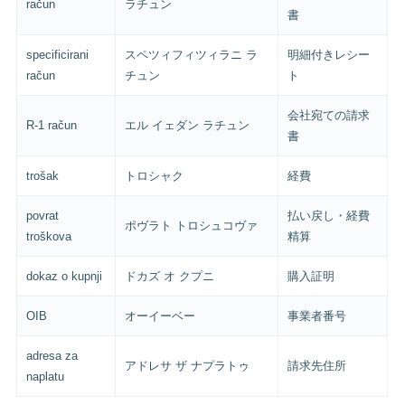
račun
ラチュン
書
specificirani
スペツィフィツィラニ ラ
明細付きレシー
račun
チュン
ト
会社宛ての請求
R-1 račun
エル イェダン ラチュン
書
trošak
トロシャク
経費
povrat
払い戻し・経費
ポヴラト トロシュコヴァ
troškova
精算
dokaz o kupnji
ドカズ オ クプニ
購入証明
OIB
オーイーベー
事業者番号
adresa za
アドレサ ザ ナプラトゥ
請求先住所
naplatu