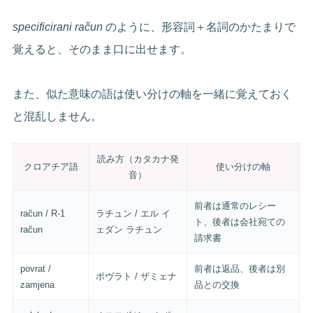
specificirani račun
のように、形容詞＋名詞のかたまりで
覚えると、そのまま口に出せます。
また、似た意味の語は使い分けの軸を一緒に覚えておく
と混乱しません。
読み方（カタカナ発
クロアチア語
使い分けの軸
音）
前者は通常のレシー
račun / R-1
ラチュン / エル イ
ト、後者は会社宛ての
račun
ェダン ラチュン
請求書
povrat /
前者は返品、後者は別
ポヴラト / ザミェナ
zamjena
品との交換