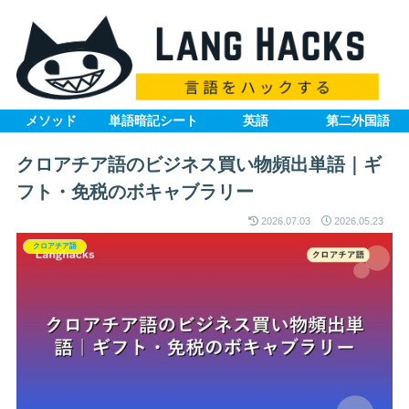
メソッド
単語暗記シート
英語
第二外国語
クロアチア語のビジネス買い物頻出単語｜ギ
フト・免税のボキャブラリー
2026.07.03
2026.05.23
クロアチア語