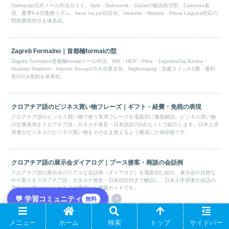
Dalmacija沿岸メール作法ガイド。Split・Dubrovnik・Zadarの観光経済型、Caloroso表
現、夏季6-9月業務リズム、kava na pešči文化、Valamar・Maistra・Plava Laguna対応の
関係重視作法を体系化。
Zagreb Formalno｜首都極formalの型
Zagreb Formalno首都極formalメール作法。INA・HEP・Pliva・Zagrebačka Banka・
Hrvatski Telekom・Atlantic Groupの5大企業文化、Najformalniji・決裁ライン4-5層・要約
先行の4原則を体系化。
クロアチア語のビジネス買い物フレーズ｜ギフト・経費・免税の表現
クロアチア語のビジネス買い物で使う実用フレーズを場面別に徹底解説。ビジネス買い物
の定番表現をクロアチア語・カタカナ発音・日本語訳の3点セットで紹介します。日本人学
習者がビジネスのビジネス買い物をそのまま使えるよう構成した保存版です。
クロアチア語の展示会ダイアログ｜ブース接客・商談の会話例
クロアチア語の展示会のリアルな会話例（ダイアログ）を場面別に紹介。展示会の自然な
やり取りをクロアチア語・カタカナ発音・日本語訳付きで解説し、日本人学習者が会話の
流れごと身につけられるよう構成した実践ガイドです。
💬 学習コミュニティ
×
無料
クロアチア語の展示会フレーズ｜ブース対応・商談の表現
メニュー
ホーム
検索
トップ
サイドバー
クロアチア語の展示会で使う実用フレーズを場面別に徹底解説。展示会の定番表現をクロ