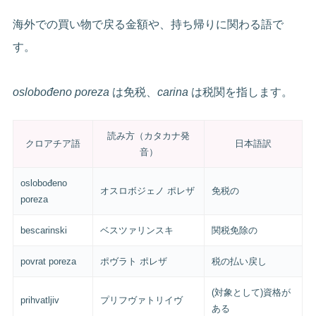
海外での買い物で戻る金額や、持ち帰りに関わる語で
す。
oslobođeno poreza
は免税、
carina
は税関を指します。
読み方（カタカナ発
クロアチア語
日本語訳
音）
oslobođeno
オスロボジェノ ポレザ
免税の
poreza
bescarinski
ベスツァリンスキ
関税免除の
povrat poreza
ポヴラト ポレザ
税の払い戻し
(対象として)資格が
prihvatljiv
プリフヴァトリイヴ
ある