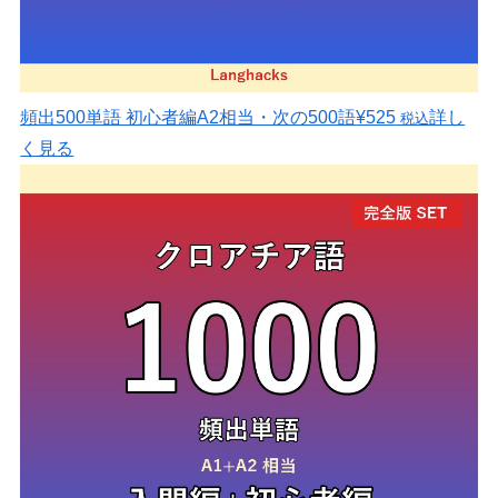
頻出500単語 初心者編
A2相当・次の500語
¥525
詳し
税込
く見る