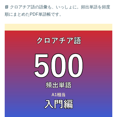
📘 クロアチア語の語彙も、いっしょに。頻出単語を頻度
順にまとめたPDF単語帳です。