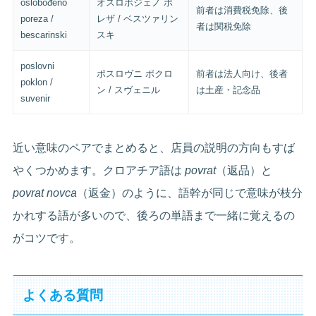
oslobođeno
オスロボジェノ ポ
前者は消費税免除、後
poreza /
レザ / ベスツァリン
者は関税免除
bescarinski
スキ
poslovni
ポスロヴニ ポクロ
前者は法人向け、後者
poklon /
ン / スヴェニル
は土産・記念品
suvenir
近い意味のペアでまとめると、店員の説明の方向もすば
やくつかめます。クロアチア語は
povrat
（返品）と
povrat novca
（返金）のように、語幹が同じで意味が枝分
かれする語が多いので、後ろの単語まで一緒に覚えるの
がコツです。
よくある質問