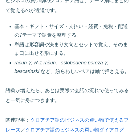
ビジネスの買い物のクロアチア語は、テーマ別にまとめ
て覚えるのが近道です。
基本・ギフト・サイズ・支払い・経費・免税・配送
の7テーマで語彙を整理する。
単語は形容詞や決まり文句とセットで覚え、そのま
ま口に出せる形にする。
račun
と
R-1 račun
、
oslobođeno poreza
と
bescarinski
など、紛らわしいペアは軸で押さえる。
語彙が増えたら、あとは実際の会話の流れで使ってみる
と一気に身につきます。
関連記事：
クロアチア語のビジネスの買い物で使えるフ
レーズ
／
クロアチア語のビジネスの買い物ダイアログ