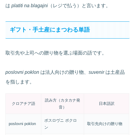
は
platiti na blagajni
（レジで払う）と言います。
ギフト・手土産にまつわる単語
取引先や上司への贈り物を選ぶ場面の語です。
poslovni poklon
は法人向けの贈り物、
suvenir
は土産品
を指します。
読み方（カタカナ発
クロアチア語
日本語訳
音）
ポスロヴニ ポクロ
poslovni poklon
取引先向けの贈り物
ン