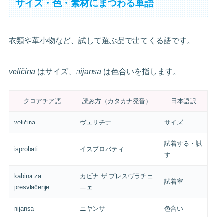
サイズ・色・素材にまつわる単語
衣類や革小物など、試して選ぶ品で出てくる語です。
veličina
はサイズ、
nijansa
は色合いを指します。
クロアチア語
読み方（カタカナ発音）
日本語訳
veličina
ヴェリチナ
サイズ
試着する・試
isprobati
イスプロバティ
す
kabina za
カビナ ザ プレスヴラチェ
試着室
presvlačenje
ニェ
nijansa
ニヤンサ
色合い