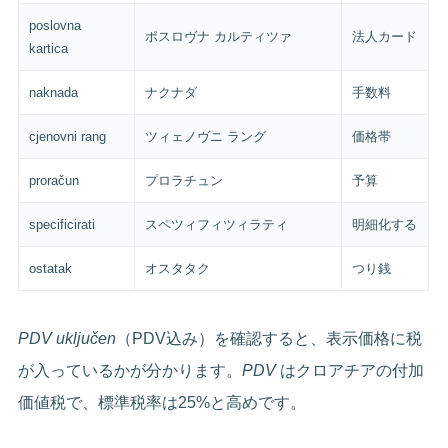
poslovna
ポスロヴナ カルティツァ
法人カード
kartica
naknada
ナクナダ
手数料
cjenovni rang
ツィェノヴニ ラング
価格帯
proračun
プロラチュン
予算
specificirati
スペツィフィツィラティ
明細化する
ostatak
オスタタク
つり銭
PDV uključen
（PDV込み）を確認すると、表示価格に税
が入っているかが分かります。
PDV
はクロアチアの付加
価値税で、標準税率は25%と高めです。