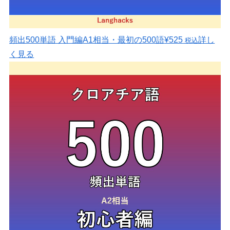
頻出500単語 入門編
A1相当・最初の500語
¥525
詳し
税込
く見る