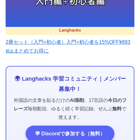
2冊セット（入門+初心者）
入門+初心者を15%OFF
¥893
まとめてお得に
税込
🌍 Langhacks 学習コミュニティ｜メンバー
募集中！
外国語の文章を貼るだけの
AI添削
、17言語の
今日のフ
レーズ
毎朝配信、ゆるく続く学習記録。ぜんぶ
無料
で
使えます。
💬 Discordで参加する（無料）