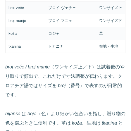
broj veće
ブロイ ヴェチェ
ワンサイズ上
broj manje
ブロイ マニェ
ワンサイズ下
koža
コジャ
革
tkanina
トカニナ
布地・生地
broj veće / broj manje
（ワンサイズ上／下）は試着後のや
り取りで頻出で、これだけで寸法調整が伝わります。ク
ロアチア語ではサイズを
broj
（番号）で表すのが日常的
です。
nijansa
は
boja
（色）より細かい色合いを指し、贈り物の
色を選ぶときに便利です。革は
koža
、生地は
tkanina
と