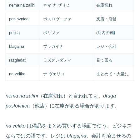
nema na zalihi
ネマ ナ ザリヒ
在庫切れ
poslovnica
ポスロヴニツァ
支店・店舗
polica
ポリツァ
(店内の)棚
blagajna
ブラガイナ
レジ・会計
razgledati
ラズグレダティ
見て回る
na veliko
ナ ヴェリコ
まとめて・大量に
nema na zalihi
（在庫切れ）と言われても、
druga
poslovnica
（他店）に在庫がある場合があります。
na veliko
は備品をまとめ買いする場面で使う、ビジネス
ならではの語です。レジは
blagajna
、会計を済ませるの