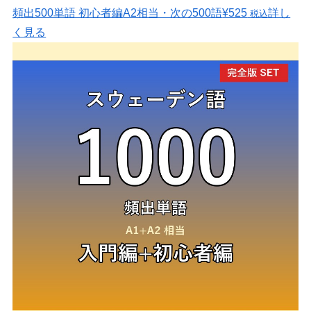
頻出500単語 初心者編
A2相当・次の500語
¥525
詳し
税込
く見る