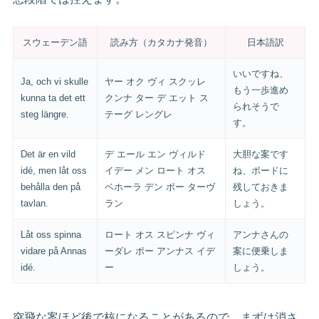
スウェーデン語
読み方（カタカナ発音）
日本語訳
いいですね、
Ja, och vi skulle
ヤー オク ヴィ スクッレ
もう一歩進め
kunna ta det ett
クンナ ター デ エット ス
られそうで
steg längre.
テーグ レングレ
す。
Det är en vild
デ エール エン ヴィルド
大胆な案です
idé, men låt oss
イデー メン ロート オス
ね、ボードに
behålla den på
ベホーラ デン ポー ターヴ
残しておきま
tavlan.
ラン
しょう。
Låt oss spinna
ロート オス スピンナ ヴィ
アンナさんの
vidare på Annas
ーダレ ポー アンナス イデ
案に便乗しま
idé.
ー
しょう。
突飛な案ほど後で核になることがあるので、まずは消さ