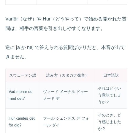
Varför（なぜ）や Hur（どうやって）で始める開かれた質
問は、相手の言葉を引き出しやすくなります。
逆に ja か nej で答えられる質問ばかりだと、本音が出て
きません。
スウェーデン語
読み方（カタカナ発音）
日本語訳
それはどうい
Vad menar du
ヴァード メーナル ドゥー
う意味でしょ
med det?
メード デ
うか？
そのとき、ど
Hur kändes det
フール シェンデス デ フォ
う感じました
för dig?
ール ダイ
か？