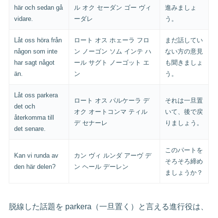
här och sedan gå
ル オク セーダン ゴー ヴィ
進みましょ
vidare.
ーダレ
う。
Låt oss höra från
ロート オス ホェーラ フロ
まだ話してい
någon som inte
ン ノーゴン ソム インテ ハ
ない方の意見
har sagt något
ール サグト ノーゴット エ
も聞きましょ
än.
ン
う。
Låt oss parkera
ロート オス パルケーラ デ
それは一旦置
det och
オク オートコンマ ティル
いて、後で戻
återkomma till
デ セナーレ
りましょう。
det senare.
このパートを
Kan vi runda av
カン ヴィ ルンダ アーヴ デ
そろそろ締め
den här delen?
ン ヘール デーレン
ましょうか？
脱線した話題を parkera（一旦置く）と言える進行役は、