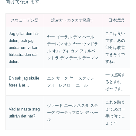
向けて伝えます。
スウェーデン語
読み方（カタカナ発音）
日本語訳
Jag gillar den här
ここは良い
ヤー イーラル デン ヘール
delen, och jag
です。あの
デーレン オク ヤー ウンドラ
undrar om vi kan
部分は改善
ル オム ヴィ カン フォルベ
förbättra den där
できそうで
ットラ デン デール デーレン
delen.
すね。
一つ提案す
En sak jag skulle
エン サーク ヤー スクッレ
るとすれ
föreslå är…
フォーレスロー エール
ば〜です。
これを踏ま
ヴァード エール ネスタ ステ
Vad är nästa steg
えて次の一
ーグ ウーティフロン デ ヘー
utifrån det här?
手は何でし
ル
ょう？