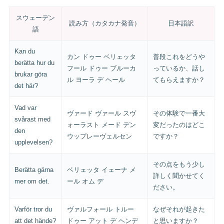
スウェーデン
読み方（カタカナ発音）
日本語訳
語
Kan du
カン ドゥー ベリェッタ
普段これをどうや
berätta hur du
フール ドゥー ブルーカ
っているか、話し
brukar göra
ル ヨーラ デ ヘール
てもらえますか？
det här?
Vad var
ヴァード ヴァール スヴ
その体験で一番大
svårast med
ォーラスト メード デン
変だったのはどこ
den
ウップレーヴェルセン
ですか？
upplevelsen?
その点をもう少し
Berätta gärna
ベリェッタ イェーナ メ
詳しく聞かせてく
mer om det.
ール オム デ
ださい。
Varför tror du
ヴァルフォール トルー
なぜそれが起きた
att det hände?
ドゥー アット デ ヘンデ
と思いますか？