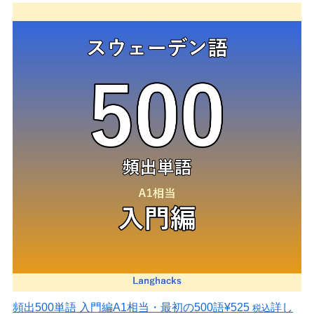
頻出500単語 入門編
A1相当・最初の500語
¥525
詳し
税込