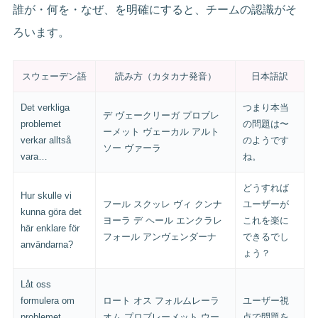
誰が・何を・なぜ、を明確にすると、チームの認識がそ
ろいます。
スウェーデン語
読み方（カタカナ発音）
日本語訳
Det verkliga
つまり本当
デ ヴェークリーガ プロブレ
problemet
の問題は〜
ーメット ヴェーカル アルト
verkar alltså
のようです
ソー ヴァーラ
vara…
ね。
どうすれば
Hur skulle vi
フール スクッレ ヴィ クンナ
ユーザーが
kunna göra det
ヨーラ デ ヘール エンクラレ
これを楽に
här enklare för
フォール アンヴェンダーナ
できるでし
användarna?
ょう？
Låt oss
formulera om
ロート オス フォルムレーラ
ユーザー視
problemet
オム プロブレーメット ウー
点で問題を