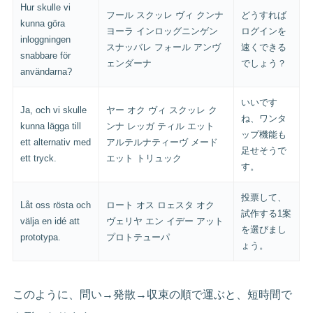
Hur skulle vi
フール スクッレ ヴィ クンナ
どうすれば
kunna göra
ヨーラ インロッグニンゲン
ログインを
inloggningen
スナッバレ フォール アンヴ
速くできる
snabbare för
ェンダーナ
でしょう？
användarna?
いいです
Ja, och vi skulle
ヤー オク ヴィ スクッレ ク
ね、ワンタ
kunna lägga till
ンナ レッガ ティル エット
ップ機能も
ett alternativ med
アルテルナティーヴ メード
足せそうで
ett tryck.
エット トリュック
す。
投票して、
Låt oss rösta och
ロート オス ロェスタ オク
試作する1案
välja en idé att
ヴェリヤ エン イデー アット
を選びまし
prototypa.
プロトテューパ
ょう。
このように、問い→発散→収束の順で運ぶと、短時間で