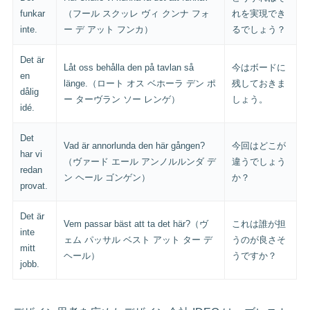
funkar
（フール スクッレ ヴィ クンナ フォ
れを実現でき
inte.
ー デ アット フンカ）
るでしょう？
Det är
Låt oss behålla den på tavlan så
今はボードに
en
länge.（ロート オス ベホーラ デン ポ
残しておきま
dålig
ー ターヴラン ソー レンゲ）
しょう。
idé.
Det
Vad är annorlunda den här gången?
今回はどこが
har vi
（ヴァード エール アンノルルンダ デ
違うでしょう
redan
ン ヘール ゴンゲン）
か？
provat.
Det är
Vem passar bäst att ta det här?（ヴ
これは誰が担
inte
ェム パッサル ベスト アット ター デ
うのが良さそ
mitt
ヘール）
うですか？
jobb.