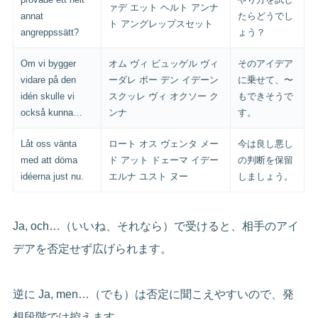
ァデ エット ヘルト アンナ
annat
たらどうでし
ト アングレップスセット
angreppssätt?
ょう？
Om vi bygger
オム ヴィ ビュッゲル ヴィ
そのアイデア
vidare på den
ーダレ ポー デン イデーン
に乗せて、〜
idén skulle vi
スクッレ ヴィ オクソー ク
もできそうで
också kunna…
ンナ
す。
Låt oss vänta
ロート オス ヴェンタ メー
今は良し悪し
med att döma
ド アット ドェーマ イデー
の判断を保留
idéerna just nu.
エルナ ユスト ヌー
しましょう。
Ja, och…（いいね、それなら）で受けると、相手のアイ
デアを否定せず広げられます。
逆に Ja, men…（でも）は否定に聞こえやすいので、発
想段階では控えます。