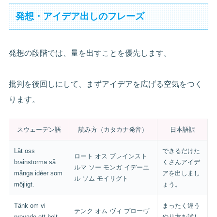
発想・アイデア出しのフレーズ
発想の段階では、量を出すことを優先します。
批判を後回しにして、まずアイデアを広げる空気をつく
ります。
スウェーデン語
読み方（カタカナ発音）
日本語訳
Låt oss
できるだけた
ロート オス ブレインスト
brainstorma så
くさんアイデ
ルマ ソー モンガ イデーエ
många idéer som
アを出しまし
ル ソム モイリグト
möjligt.
ょう。
Tänk om vi
まったく違う
テンク オム ヴィ プローヴ
provade ett helt
やり方を試し