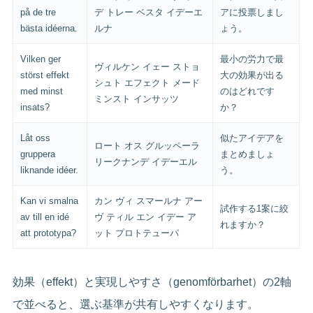
på de tre
デ トレー ベスタ イデーエ
アに投票しまし
bästa idéerna.
ルナ
ょう。
Vilken ger
最小の労力で最
ヴィルケン イェー ストョ
störst effekt
大の効果が出る
シュト エフェクト メード
med minst
のはどれです
ミンスト インサッツ
insats?
か？
Låt oss
似たアイデアを
ロート オス グルッペーラ
gruppera
まとめましょ
リークナンデ イデーエル
liknande idéer.
う。
Kan vi smalna
カン ヴィ スマールナ アー
試作する1案に絞
av till en idé
ヴ ティル エン イデー ア
れますか？
att prototypa?
ット プロトテューパ
効果（effekt）と実現しやすさ（genomförbarhet）の2軸
で並べると、選ぶ基準が共有しやすくなります。