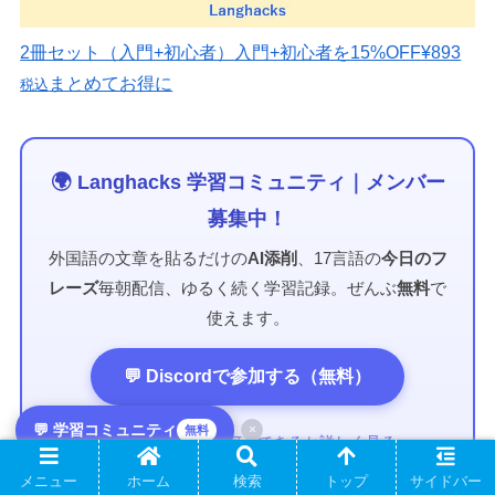
2冊セット（入門+初心者）
入門+初心者を15%OFF
¥893
まとめてお得に
税込
🌍 Langhacks 学習コミュニティ｜メンバー
募集中！
外国語の文章を貼るだけの
AI添削
、17言語の
今日のフ
レーズ
毎朝配信、ゆるく続く学習記録。ぜんぶ
無料
で
使えます。
💬 Discordで参加する（無料）
💬 学習コミュニティ
×
無料
→ コミュニティで何ができるか詳しく見る
メニュー
ホーム
検索
トップ
サイドバー