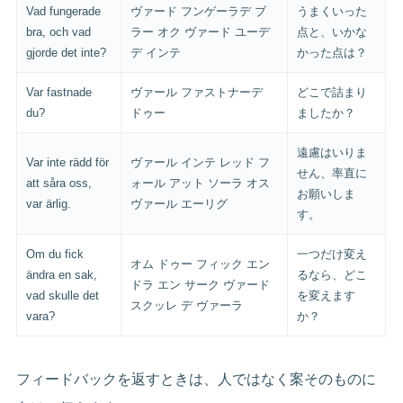
Vad fungerade
ヴァード フンゲーラデ ブ
うまくいった
bra, och vad
ラー オク ヴァード ユーデ
点と、いかな
gjorde det inte?
デ インテ
かった点は？
Var fastnade
ヴァール ファストナーデ
どこで詰まり
du?
ドゥー
ましたか？
遠慮はいりま
Var inte rädd för
ヴァール インテ レッド フ
せん、率直に
att såra oss,
ォール アット ソーラ オス
お願いしま
var ärlig.
ヴァール エーリグ
す。
Om du fick
一つだけ変え
オム ドゥー フィック エン
ändra en sak,
るなら、どこ
ドラ エン サーク ヴァード
vad skulle det
を変えます
スクッレ デ ヴァーラ
vara?
か？
フィードバックを返すときは、人ではなく案そのものに