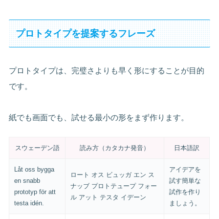
プロトタイプを提案するフレーズ
プロトタイプは、完璧さよりも早く形にすることが目的
です。
紙でも画面でも、試せる最小の形をまず作ります。
スウェーデン語
読み方（カタカナ発音）
日本語訳
Låt oss bygga
アイデアを
ロート オス ビュッガ エン ス
en snabb
試す簡単な
ナッブ プロトテュープ フォー
prototyp för att
試作を作り
ル アット テスタ イデーン
testa idén.
ましょう。