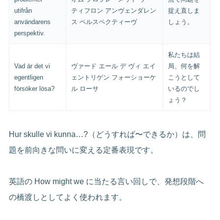
utifrån
ティフロン アンヴェンダレン
捉え直しま
användarens
ス ペルスペクティーヴ
しょう。
perspektiv.
私たちは結
Vad är det vi
ヴァード エール デ ヴィ エイ
局、何を解
egentligen
ェントリゲン フォーショーケ
こうとして
försöker lösa?
ル ローサ
いるのでし
ょう？
Hur skulle vi kunna…?（どうすれば〜できるか）は、問
題を前向きな問いに変える定番表現です。
英語の How might we に当たる言い回しで、発想段階へ
の橋渡しとしてよく使われます。