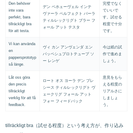
Den behöver
完璧でなく
デン ベホェーヴェル インテ
inte vara
ていいで
ヴァーラ ペルフェクト バーラ
perfekt, bara
す。試せる
ティルレックリグト ブラー フ
tillräckligt bra
程度で十分
ォール アット テスタ
för att testa.
です。
Vi kan använda
ヴィ カン アンヴェンダ エン
今は紙の試
en
パッペシュプロトテュープ ソ
作で進めま
pappersprototyp
ー レンゲ
しょう。
så länge.
Låt oss göra
意見をもら
ロート オス ヨーラ デン プレ
den precis
える程度の
シース ティルレックリグト ヴ
tillräckligt
リアルさに
ェークリグ フォール アット
verklig för att få
しましょ
フォー フィードバック
feedback.
う。
tillräckligt bra（試せる程度）という考え方が、作り込み