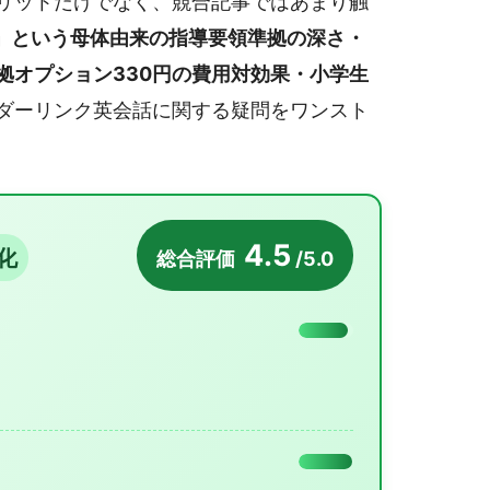
リットだけでなく、競合記事ではあまり触
ス」という母体由来の指導要領準拠の深さ・
拠オプション330円の費用対効果・小学生
ダーリンク英会話に関する疑問をワンスト
4.5
化
総合評価
/5.0