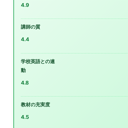
4.9
講師の質
4.4
学校英語との連
動
4.8
教材の充実度
4.5