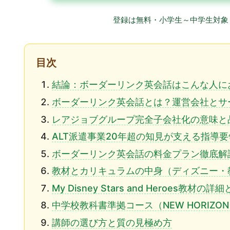
登録は無料・小学生～中学生対象
目次
結論：ボーダーリンク英会話はこんな人に
ボーダーリンク英会話とは？運営会社とサ
レアジョブグループ完全子会社化の意味と
ALT派遣事業20年超の知見が支える指導
ボーダーリンク英会話の料金プラン徹底解
教材とカリキュラムの中身（ディズニー・
My Disney Stars and Heroes教材の
中学校教科書準拠コース（NEW HORIZON・N
講師の選び方と質の見極め方