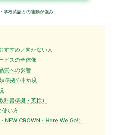
・学校英語との連動が強み
おすすめ／向かない人
ービスの全体像
品質への影響
要領準拠の本気度
説
教科書準拠・英検）
詳細と使い方
EW CROWN・Here We Go!）