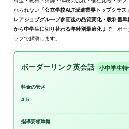
料金・教材・講師・体験の流れ・他社比較・デメ
れられない
「公立学校ALT派遣業界トップクラ
レアジョブグループ参画後の品質変化・教科書準
から中学生に切り替わる年齢別最適化
まで、ボー
ップで解消します。
ボーダーリンク英会話
小中学生特
料金の安さ
4.5
指導要領準拠