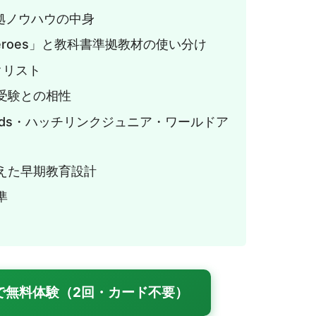
拠ノウハウの中身
d Heroes」と教科書準拠教材の使い分け
クリスト
受験との相性
o kids・ハッチリンクジュニア・ワールドア
えた早期教育設計
準
で無料体験（2回・カード不要）