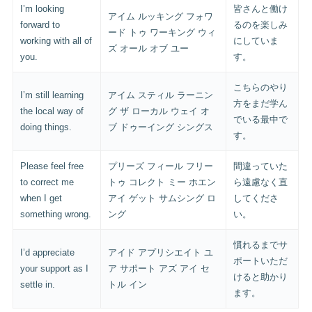
I’m looking
皆さんと働け
アイム ルッキング フォワ
forward to
るのを楽しみ
ード トゥ ワーキング ウィ
working with all of
にしていま
ズ オール オブ ユー
you.
す。
こちらのやり
I’m still learning
アイム スティル ラーニン
方をまだ学ん
the local way of
グ ザ ローカル ウェイ オ
でいる最中で
doing things.
ブ ドゥーイング シングス
す。
Please feel free
プリーズ フィール フリー
間違っていた
to correct me
トゥ コレクト ミー ホエン
ら遠慮なく直
when I get
アイ ゲット サムシング ロ
してくださ
something wrong.
ング
い。
慣れるまでサ
I’d appreciate
アイド アプリシエイト ユ
ポートいただ
your support as I
ア サポート アズ アイ セ
けると助かり
settle in.
トル イン
ます。