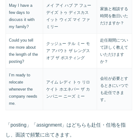
May I have a
メイ アイ ハブ ア フュー
家族と相談する
few days to
デイズ トゥ ディスカス
時間を数日いた
discuss it with
イット ウィズ マイ ファ
だけますか？
my family?
ミリー
Could you tell
赴任期間につい
クッジュー テル ミー モ
me more about
て詳しく教えて
ア アバウト ザ レングス
the length of the
いただけます
オブ ザ ポスティング
posting?
か？
I’m ready to
会社が必要とす
relocate
アイム レディ トゥ リロ
るときにいつで
whenever the
ケイト ホエネバー ザ カ
も赴任できま
company needs
ンパニー ニーズ ミー
す。
me.
「posting」「assignment」はどちらも赴任・任地を指
し、面談で頻繁に出てきます。