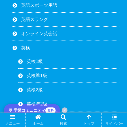
英語スポーツ用語
英語スラング
オンライン英会話
英検
英検1級
英検準1級
英検2級
英検準2級
💬 学習コミュニティ
×
無料
英検3級
メニュー
ホーム
検索
トップ
サイドバー