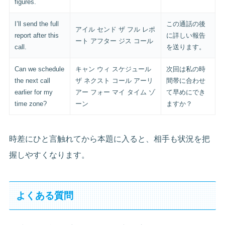
figures.
I’ll send the full
この通話の後
アイル センド ザ フル レポ
report after this
に詳しい報告
ート アフター ジス コール
call.
を送ります。
Can we schedule
キャン ウィ スケジュール
次回は私の時
the next call
ザ ネクスト コール アーリ
間帯に合わせ
earlier for my
アー フォー マイ タイム ゾ
て早めにでき
time zone?
ーン
ますか？
時差にひと言触れてから本題に入ると、相手も状況を把
握しやすくなります。
よくある質問