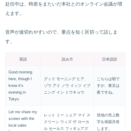
赴任中は、時差をまたいだ本社とのオンライン会議が増
えます。
音声が途切れやすいので、要点を短く区切って話しま
す。
英語
読み方
日本語訳
Good morning
here, though I
グッド モーニング ヒア、
こちらは朝で
know it’s
ゾウ アイ ノウ イッツ イブ
すが、東京は
evening in
ニング イン トウキョウ
夜ですね。
Tokyo.
Let me share my
レット ミー シェア マイ ス
現地の売上数
screen with the
クリーン ウィズ ザ ローカ
字を画面共有
local sales
ル セールス フィギュアズ
します。