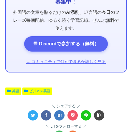
募集中！
外国語の文章を貼るだけの
AI添削
、17言語の
今日のフ
レーズ
毎朝配信、ゆるく続く学習記録。ぜんぶ
無料
で
使えます。
💬 Discordで参加する（無料）
→ コミュニティで何ができるか詳しく見る
英語
ビジネス英語
シェアする
LHをフォローする