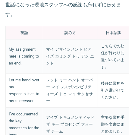
世話になった現地スタッフへの感謝も忘れずに伝えま
す。
英語
読み方
日本語訳
こちらでの赴
My assignment
マイ アサインメント ヒア
任が終わりに
here is coming to
イズ カミング トゥ アン エ
近づいていま
an end.
ンド
す。
Let me hand over
レット ミー ハンド オーバ
後任に業務を
my
ー マイ レスポンシビリテ
引き継がせて
responsibilities to
ィーズ トゥ マイ サクセサ
ください。
my successor.
ー
I’ve documented
アイブ ドキュメンティッド
主要な業務手
the key
ザ キー プロセシズ フォー
順を文書にま
processes for the
ザ チーム
とめました。
team.