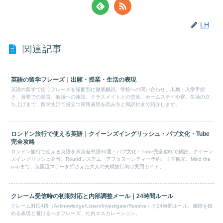
LH
関連記事
英語の留学フレーズ｜出願・授業・生活の表現
英語の留学で使うフレーズを場面別に徹底解説。学校への問い合わせ、出願・入学手続
き、授業での発言、教授への相談、クラスメイトとの交流、ホームステイや寮、生活の立
ち上げまで、留学生活で役立つ実用表現を読み方と和訳付きで紹介します。
ロンドン旅行で使える英語｜クイーンズイングリッシュ・パブ文化・Tube
完全攻略
ロンドン旅行で使える英語を米英差単語30選・パブ文化・Tube完全攻略で解説。クイーン
ズイングリッシュ発音、Roundシステム、アフタヌーンティー予約、王室観光、Mind the
gapまで、英国流マナーを押さえた大人の夫婦旅行向け実用ガイド。
クレーム受信時の初期対応と内部調整メール｜24時間ルール
クレーム対応4段（Acknowledge/Listen/Investigate/Resolve）と24時間ルール。感情を鎮
める表現と避けるべきフレーズ、社内エスカレーション。