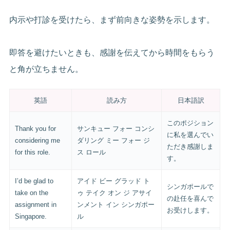
内示や打診を受けたら、まず前向きな姿勢を示します。
即答を避けたいときも、感謝を伝えてから時間をもらう
と角が立ちません。
英語
読み方
日本語訳
このポジション
Thank you for
サンキュー フォー コンシ
に私を選んでい
considering me
ダリング ミー フォー ジ
ただき感謝しま
for this role.
ス ロール
す。
I’d be glad to
アイド ビー グラッド ト
シンガポールで
take on the
ゥ テイク オン ジ アサイ
の赴任を喜んで
assignment in
ンメント イン シンガポー
お受けします。
Singapore.
ル