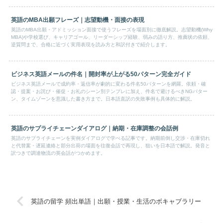
英語のMBA出願フレーズ｜志望動機・面接の表現
英語のMBA出願・アドミッション面接で使うフレーズを場面別に徹底解説。志望動機(Why
MBA)や学校選び、キャリアゴール、リーダーシップ経験、弱みの語り方、推薦状の依頼、
逆質問まで、合格に近づく実用表現を読み方と和訳付きで紹介します。
ビジネス英語メールの件名｜開封率が上がる50パターン完全ガイド
ビジネス英語メールで成約率・返信率が劇的に変わる件名50パターンを網羅。依頼・確
認・提案・お詫び・催促・お礼のシーン別テンプレに加え、件名で避けるべきNGパター
ン、タイムゾーンを意識した書き方まで。日本語直訳の失敗事例も具体的に解説。
英語のサプライチェーンダイアログ｜納期・在庫調整の会話例
英語のサプライチェーンを実例ダイアログで学べる記事です。納期前倒し交渉・在庫切れ
と代替案・遅延連絡と部分出荷の場面を往復会話で再現し、狙いを日本語で解説。発音と
訳つきで調達物流の英会話がつかめます。
英語の留学 頻出単語｜出願・授業・生活のボキャブラリー