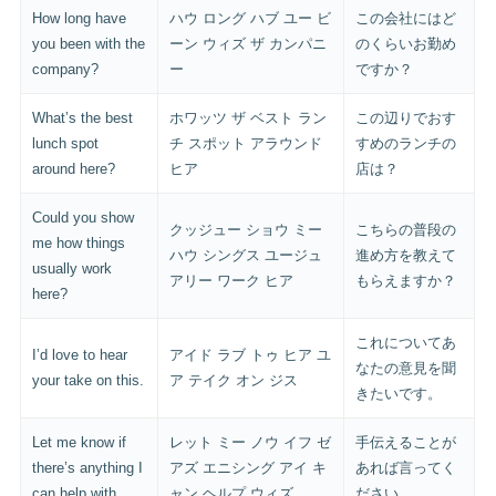
How long have
ハウ ロング ハブ ユー ビ
この会社にはど
you been with the
ーン ウィズ ザ カンパニ
のくらいお勤め
company?
ー
ですか？
What’s the best
ホワッツ ザ ベスト ラン
この辺りでおす
lunch spot
チ スポット アラウンド
すめのランチの
around here?
ヒア
店は？
Could you show
クッジュー ショウ ミー
こちらの普段の
me how things
ハウ シングス ユージュ
進め方を教えて
usually work
アリー ワーク ヒア
もらえますか？
here?
これについてあ
I’d love to hear
アイド ラブ トゥ ヒア ユ
なたの意見を聞
your take on this.
ア テイク オン ジス
きたいです。
Let me know if
レット ミー ノウ イフ ゼ
手伝えることが
there’s anything I
アズ エニシング アイ キ
あれば言ってく
can help with.
ャン ヘルプ ウィズ
ださい。