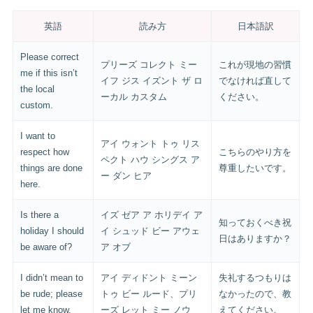
英語
読み方
日本語訳
Please correct
プリーズ コレクト ミー
これが現地の習慣
me if this isn’t
イフ ジス イズント ザ ロ
でなければ直して
the local
ーカル カスタム
ください。
custom.
I want to
アイ ウォント トゥ リス
respect how
こちらのやり方を
ペクト ハウ シングス ア
things are done
尊重したいです。
ー ダン ヒア
here.
Is there a
イズ ゼア ア ホリデイ ア
知っておくべき祝
holiday I should
イ シュッド ビー アウェ
日はありますか？
be aware of?
ア オブ
I didn’t mean to
アイ ディドント ミーン
失礼するつもりは
be rude; please
トゥ ビー ルード、プリ
なかったので、教
let me know.
ーズ レット ミー ノウ
えてください。