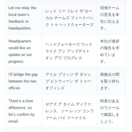
Let me relay the
現地チーム
レット ミー リレイ ザ ロー
local team’s
の意見を本
カル チームズ フィードバッ
feedback to
社に伝えま
ク トゥ ヘッドクォーターズ
headquarters.
す。
Headquarters
本社が進捗
ヘッドクォーターズ ウッド
would like an
の報告を求
ライク アン アップデイト
update on our
めていま
オン アワ プログレス
progress.
す。
I’ll bridge the gap
アイル ブリッジ ザ ギャッ
両拠点の間
between the two
プ ビトウィーン ザ トゥー
を取り持ち
offices.
オフィシズ
ます。
There’s a time
時差がある
ゼアズ ア タイム ディファ
difference, so
のでメール
レンス、ソー レッツ コンフ
let’s confirm by
で確認しま
ァーム バイ イーメイル
email.
しょう。