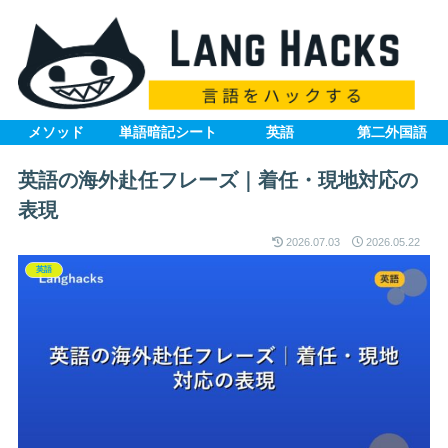
メソッド
単語暗記シート
英語
第二外国語
英語の海外赴任フレーズ｜着任・現地対応の
表現
2026.07.03
2026.05.22
英語