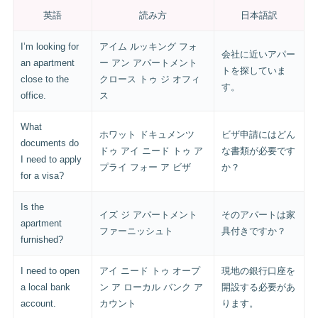
英語
読み方
日本語訳
I’m looking for
アイム ルッキング フォ
会社に近いアパー
an apartment
ー アン アパートメント
トを探していま
close to the
クロース トゥ ジ オフィ
す。
office.
ス
What
ホワット ドキュメンツ
ビザ申請にはどん
documents do
ドゥ アイ ニード トゥ ア
な書類が必要です
I need to apply
プライ フォー ア ビザ
か？
for a visa?
Is the
イズ ジ アパートメント
そのアパートは家
apartment
ファーニッシュト
具付きですか？
furnished?
I need to open
アイ ニード トゥ オープ
現地の銀行口座を
a local bank
ン ア ローカル バンク ア
開設する必要があ
account.
カウント
ります。