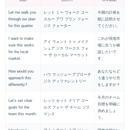
Let me walk you
レット ミー ウォーク ユー
今期の計画を
through our plan
スルー アワ プラン フォー
順に説明させ
for this quarter.
ジス クォーター
てください。
I want to make
これが現地市
アイ ウォント トゥ メイク
sure this works
場に合うか確
シュア ジス ワークス フォ
for the local
認したいで
ー ザ ローカル マーケット
market.
す。
How would you
あなたならど
ハウ ウッジュー アプローチ
approach this
う違うやり方
ジス ディファレントリー
differently?
をしますか？
今月のチーム
Let’s set clear
レッツ セット クリア ゴー
目標を明確に
goals for the
ルズ フォー ザ チーム ジス
決めましょ
team this month.
マンス
う。