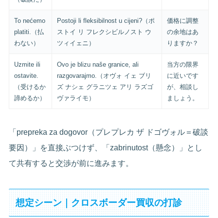
To nećemo
Postoji li fleksibilnost u cijeni?（ポ
価格に調整
platiti.（払
ストイ リ フレクシビルノスト ウ
の余地はあ
わない）
ツィイェニ）
りますか？
Uzmite ili
Ovo je blizu naše granice, ali
当方の限界
ostavite.
razgovarajmo.（オヴォ イェ ブリ
に近いです
（受けるか
ズ ナシェ グラニツェ アリ ラズゴ
が、相談し
諦めるか）
ヴァライモ）
ましょう。
「prepreka za dogovor（プレプレカ ザ ドゴヴォル＝破談
要因）」を直接ぶつけず、「zabrinutost（懸念）」とし
て共有すると交渉が前に進みます。
想定シーン｜クロスボーダー買収の打診