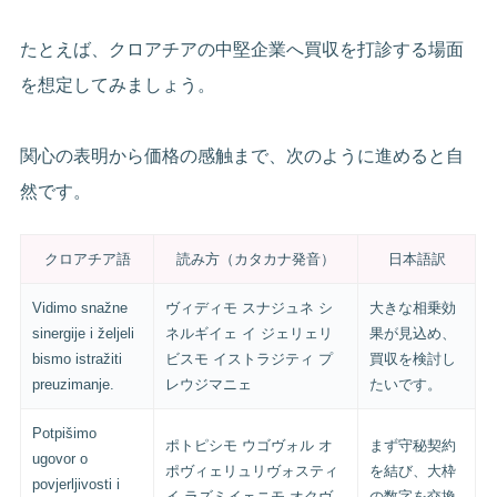
たとえば、クロアチアの中堅企業へ買収を打診する場面
を想定してみましょう。
関心の表明から価格の感触まで、次のように進めると自
然です。
クロアチア語
読み方（カタカナ発音）
日本語訳
Vidimo snažne
ヴィディモ スナジュネ シ
大きな相乗効
sinergije i željeli
ネルギイェ イ ジェリェリ
果が見込め、
bismo istražiti
ビスモ イストラジティ プ
買収を検討し
preuzimanje.
レウジマニェ
たいです。
Potpišimo
ポトピシモ ウゴヴォル オ
まず守秘契約
ugovor o
ポヴィェリュリヴォスティ
を結び、大枠
povjerljivosti i
イ ラズミイェニモ オクヴ
の数字を交換