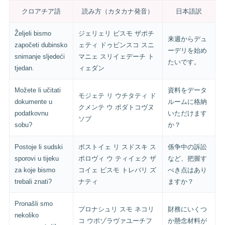
クロアチア語
読み方（カタカナ発音）
日本語訳
Željeli bismo
ジェリェリ ビスモ ザポチ
来週からデュ
započeti dubinsko
ェティ ドゥビンスコ スニ
ーデリを始め
snimanje sljedeći
マニェ スリイェデーチ ト
たいです。
tjedan.
ィェダン
Možete li učitati
資料をデータ
モジェテ リ ウチタティ ド
dokumente u
ルームに格納
クメンテ ウ ポダトコヴヌ
podatkovnu
いただけます
ソブ
sobu?
か？
Postoje li sudski
ポストイェ リ スドスキ ス
係争中の訴訟
sporovi u tijeku
ポロヴィ ウ ティイェク ザ
など、把握す
za koje bismo
コイェ ビスモ トレバリ ズ
べき点はあり
trebali znati?
ナティ
ますか？
Pronašli smo
プロナシュリ スモ ネコリ
財務にいくつ
nekoliko
コ ウポゾラヴァユーチフ
か懸念材料が