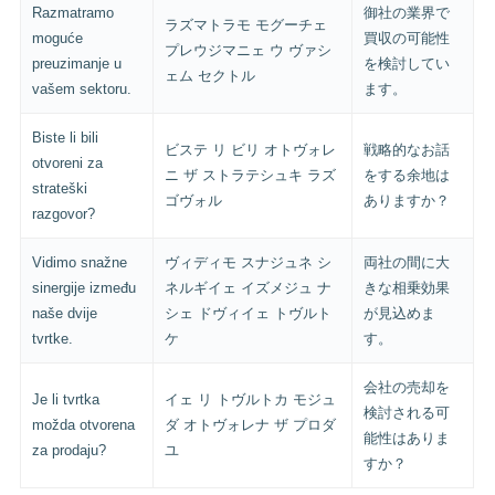
Razmatramo
御社の業界で
ラズマトラモ モグーチェ
moguće
買収の可能性
プレウジマニェ ウ ヴァシ
preuzimanje u
を検討してい
ェム セクトル
vašem sektoru.
ます。
Biste li bili
ビステ リ ビリ オトヴォレ
戦略的なお話
otvoreni za
ニ ザ ストラテシュキ ラズ
をする余地は
strateški
ゴヴォル
ありますか？
razgovor?
Vidimo snažne
ヴィディモ スナジュネ シ
両社の間に大
sinergije između
ネルギイェ イズメジュ ナ
きな相乗効果
naše dvije
シェ ドヴィイェ トヴルト
が見込めま
tvrtke.
ケ
す。
会社の売却を
Je li tvrtka
イェ リ トヴルトカ モジュ
検討される可
možda otvorena
ダ オトヴォレナ ザ プロダ
能性はありま
za prodaju?
ユ
すか？