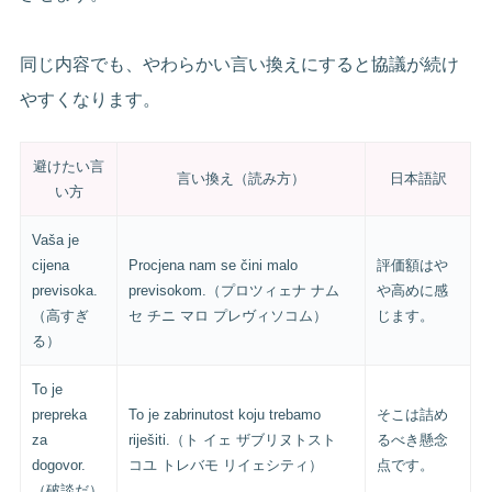
同じ内容でも、やわらかい言い換えにすると協議が続け
やすくなります。
避けたい言
言い換え（読み方）
日本語訳
い方
Vaša je
cijena
Procjena nam se čini malo
評価額はや
previsoka.
previsokom.（プロツィェナ ナム
や高めに感
（高すぎ
セ チニ マロ プレヴィソコム）
じます。
る）
To je
prepreka
To je zabrinutost koju trebamo
そこは詰め
za
riješiti.（ト イェ ザブリヌトスト
るべき懸念
dogovor.
コユ トレバモ リイェシティ）
点です。
（破談だ）