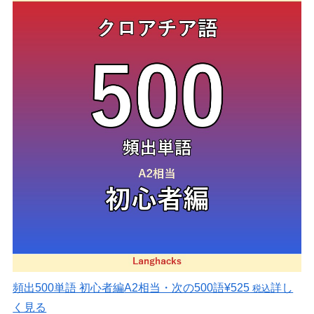
頻出500単語 初心者編
A2相当・次の500語
¥525
詳し
税込
く見る