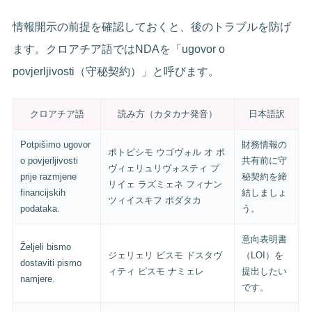
情報開示の前提を確認しておくと、後のトラブルを防げ
ます。クロアチア語ではNDAを「ugovor o
povjerljivosti（守秘契約）」と呼びます。
クロアチア語
読み方（カタカナ発音）
日本語訳
Potpišimo ugovor
財務情報の
ポトピシモ ウゴヴォル オ ポ
o povjerljivosti
共有前に守
ヴィェリュリヴォスティ プ
prije razmjene
秘契約を締
リイェ ラズミェネ フィナン
financijskih
結しましょ
ツィイスキフ ポダタカ
podataka.
う。
意向表明書
Željeli bismo
ジェリェリ ビスモ ドスタヴ
（LOI）を
dostaviti pismo
ィティ ピスモ ナミェレ
提出したい
namjere.
です。