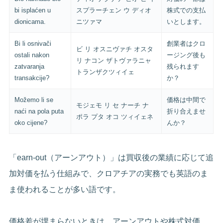
bi isplaćen u
スプラーチェン ウ ディオ
株式での支払
dionicama.
ニツァマ
いとします。
Bi li osnivači
創業者はクロ
ビ リ オスニヴァチ オスタ
ostali nakon
ージング後も
リ ナコン ザトヴァラニャ
zatvaranja
残られます
トランザクツィイェ
transakcije?
か？
Možemo li se
価格は中間で
モジェモ リ セ ナーチ ナ
naći na pola puta
折り合えませ
ポラ プタ オコ ツィイェネ
oko cijene?
んか？
「earn-out（アーンアウト）」は買収後の業績に応じて追
加対価を払う仕組みで、クロアチアの実務でも英語のま
ま使われることが多い語です。
価格差が埋まらないときは、アーンアウトや株式対価