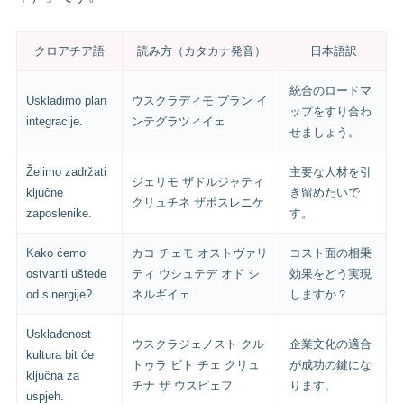
クロアチア語
読み方（カタカナ発音）
日本語訳
統合のロードマ
Uskladimo plan
ウスクラディモ プラン イ
ップをすり合わ
integracije.
ンテグラツィイェ
せましょう。
Želimo zadržati
主要な人材を引
ジェリモ ザドルジャティ
ključne
き留めたいで
クリュチネ ザポスレニケ
zaposlenike.
す。
Kako ćemo
カコ チェモ オストヴァリ
コスト面の相乗
ostvariti uštede
ティ ウシュテデ オド シ
効果をどう実現
od sinergije?
ネルギイェ
しますか？
Usklađenost
ウスクラジェノスト クル
企業文化の適合
kultura bit će
トゥラ ビト チェ クリュ
が成功の鍵にな
ključna za
チナ ザ ウスピェフ
ります。
uspjeh.