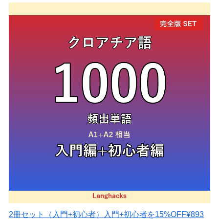
2冊セット（入門+初心者）
入門+初心者を15%OFF
¥893