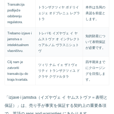
Transakcija
トランザクツィヤ ポドリイ
本件は当局の
podliježe
ェジェ オドブレニュ レグラ
承認を前提と
odobrenju
トラ
します。
regulatora.
Trebamo izjave i
トレバモ イズヤヴェ イ ヤ
知的財産につ
jamstva o
ムストヴァ オ インテレクト
いて表明保証
intelektualnom
ゥアルノム ヴラスニシュト
が必要です。
vlasništvu.
ヴ
Cilj nam je
四半期末まで
ツィリ ナム イェ ザトヴォ
zatvoriti
にクロージン
リティ トランザクツィユ ド
transakciju do
グを目指しま
クラヤ クヴァルタラ
kraja kvartala.
す。
「izjave i jamstva（イズヤヴェ イ ヤムストヴァ＝表明と
保証）」は、売り手が事実を保証する契約上の重要条項
で、英語の reps and warranties にあたります。