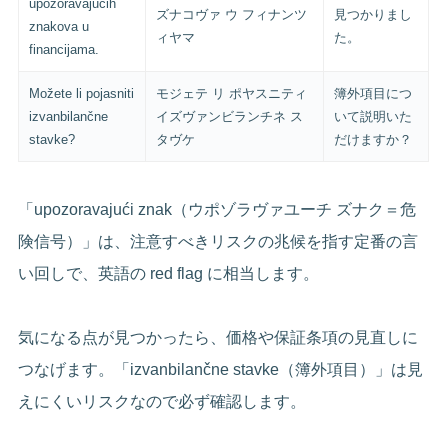
upozoravajućih
ズナコヴァ ウ フィナンツ
見つかりまし
znakova u
ィヤマ
た。
financijama.
Možete li pojasniti
モジェテ リ ポヤスニティ
簿外項目につ
izvanbilančne
イズヴァンビランチネ ス
いて説明いた
stavke?
タヴケ
だけますか？
「upozoravajući znak（ウポゾラヴァユーチ ズナク＝危
険信号）」は、注意すべきリスクの兆候を指す定番の言
い回しで、英語の red flag に相当します。
気になる点が見つかったら、価格や保証条項の見直しに
つなげます。「izvanbilančne stavke（簿外項目）」は見
えにくいリスクなので必ず確認します。