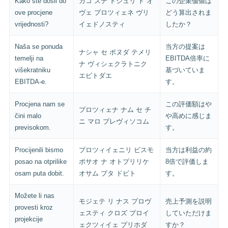
Kako ste došli do
カコ ステ ドシュリ ド オ
この企業価値は
ove procjene
ヴェ プロツィェネ ヴリ
どう算出されま
vrijednosti?
イェドノスティ
したか？
Naša se ponuda
当方の提案は
ナシャ セ ポヌダ テメリ
temelji na
EBITDA倍率に
ナ ヴィシェクラトニク
višekratniku
基づいていま
エビトダエ
EBITDA-e.
す。
Procjena nam se
この評価額はや
プロツィェナ ナム セ チ
čini malo
や高めに感じま
ニ マロ プレヴィソコム
previsokom.
す。
Procijenili bismo
プロツィイェニリ ビスモ
当方は利益の約
posao na otprilike
ポサオ ナ オトプリリケ
8倍で評価しま
osam puta dobit.
オサム プタ ドビト
す。
Možete li nas
モジェテ リ ナス プロヴ
売上予測を説明
provesti kroz
ェスティ クロズ プロイ
していただけま
projekcije
ェクツィイェ プリホダ
すか？