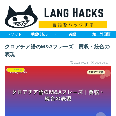
メソッド
単語暗記シート
英語
第二外国語
クロアチア語のM&Aフレーズ｜買収・統合の
表現
2026.07.03
2026.05.23
クロアチア語