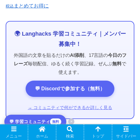
まとめてお得に
税込
🌍 Langhacks 学習コミュニティ｜メンバー
募集中！
外国語の文章を貼るだけの
AI添削
、17言語の
今日のフ
レーズ
毎朝配信、ゆるく続く学習記録。ぜんぶ
無料
で
使えます。
💬 Discordで参加する（無料）
→ コミュニティで何ができるか詳しく見る
💬 学習コミュニティ
×
無料
メニュー
ホーム
検索
トップ
サイドバー
クロアチア語