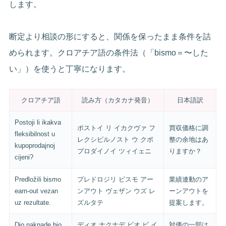
します。
断定より相談の形にすると、関係を保ったまま条件を詰
められます。クロアチア語の条件法（「bismo＝〜した
い」）を使うと丁寧になります。
クロアチア語
読み方（カタカナ発音）
日本語訳
Postoji li ikakva
ポストイ リ イカクヴァ フ
買収価格に調
fleksibilnost u
レクシビルノスト ウ クポ
整の余地はあ
kupoprodajnoj
プロダイノイ ツィイェニ
りますか？
cijeni?
Predložili bismo
プレドロジリ ビスモ アー
業績連動のア
earn-out vezan
ンアウト ヴェザン ウズ レ
ーンアウトを
uz rezultate.
ズルタテ
提案します。
Dio naknade bio
ディオ ナクナデ ビオ ビ イ
対価の一部は