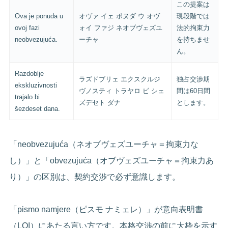
この提案は
Ova je ponuda u
オヴァ イェ ポヌダ ウ オヴ
現段階では
ovoj fazi
ォイ ファジ ネオブヴェズユ
法的拘束力
neobvezujuća.
ーチャ
を持ちませ
ん。
Razdoblje
ラズドブリェ エクスクルジ
独占交渉期
ekskluzivnosti
ヴノスティ トラヤロ ビ シェ
間は60日間
trajalo bi
ズデセト ダナ
とします。
šezdeset dana.
「neobvezujuća（ネオブヴェズユーチャ＝拘束力な
し）」と「obvezujuća（オブヴェズユーチャ＝拘束力あ
り）」の区別は、契約交渉で必ず意識します。
「pismo namjere（ピスモ ナミェレ）」が意向表明書
（LOI）にあたる言い方です。本格交渉の前に大枠を示す