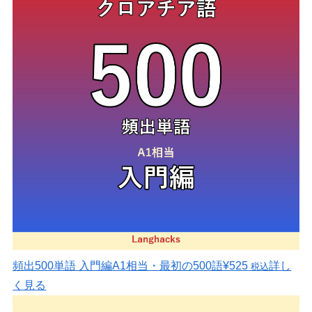
頻出500単語 入門編
A1相当・最初の500語
¥525
詳し
税込
く見る