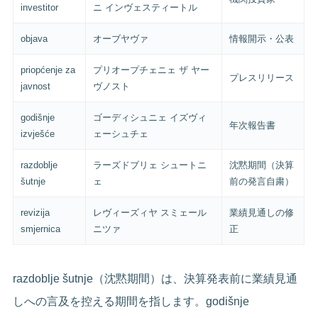
investitor
ニ インヴェスティートル
objava
オーブヤヴァ
情報開示・公表
priopćenje za
プリオープチェニェ ザ ヤー
プレスリリース
javnost
ヴノスト
godišnje
ゴーディシュニェ イズヴィ
年次報告書
izvješće
ェーシュチェ
razdoblje
ラーズドブリェ シュートニ
沈黙期間（決算
šutnje
ェ
前の発言自粛）
revizija
レヴィーズィヤ スミェール
業績見通しの修
smjernica
ニツァ
正
razdoblje šutnje（沈黙期間）は、決算発表前に業績見通
しへの言及を控える期間を指します。godišnje