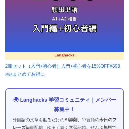
2冊セット（入門+初心者）
入門+初心者を15%OFF
¥893
まとめてお得に
税込
🌍 Langhacks 学習コミュニティ｜メンバー
募集中！
外国語の文章を貼るだけの
AI添削
、17言語の
今日のフ
レーズ
毎朝配信、ゆるく続く学習記録。ぜんぶ
無料
で