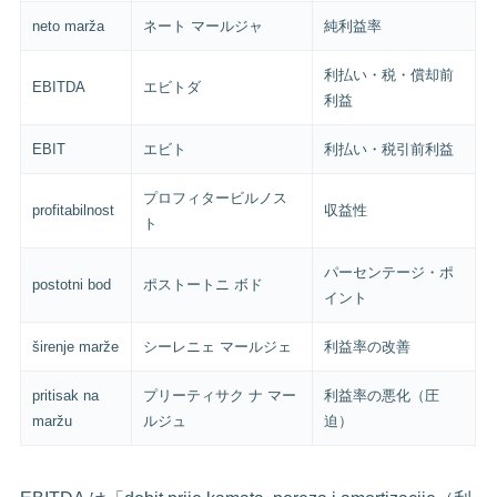
neto marža
ネート マールジャ
純利益率
利払い・税・償却前
EBITDA
エビトダ
利益
EBIT
エビト
利払い・税引前利益
プロフィタービルノス
profitabilnost
収益性
ト
パーセンテージ・ポ
postotni bod
ポストートニ ボド
イント
širenje marže
シーレニェ マールジェ
利益率の改善
pritisak na
プリーティサク ナ マー
利益率の悪化（圧
maržu
ルジュ
迫）