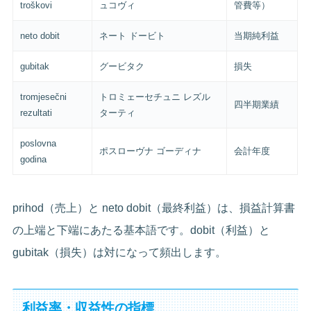
troškovi
ュコヴィ
管費等）
neto dobit
ネート ドービト
当期純利益
gubitak
グービタク
損失
tromjesečni
トロミェーセチュニ レズル
四半期業績
rezultati
ターティ
poslovna
ポスローヴナ ゴーディナ
会計年度
godina
prihod（売上）と neto dobit（最終利益）は、損益計算書
の上端と下端にあたる基本語です。dobit（利益）と
gubitak（損失）は対になって頻出します。
利益率・収益性の指標