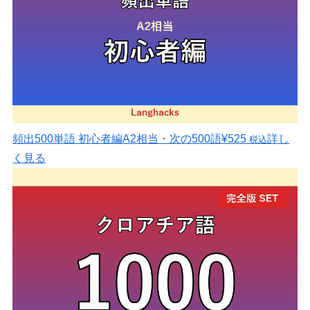
頻出500単語 初心者編
A2相当・次の500語
¥525
詳し
税込
く見る