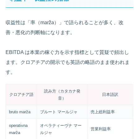
収益性は「率（marža）」で語られることが多く、改
善・悪化の判断軸になります。
EBITDA は本業の稼ぐ力を示す指標として質疑で頻出し
ます。クロアチアの開示でも英語の略語のまま使われま
す。
読み方（カタカナ発
クロアチア語
日本語訳
音）
bruto marža
ブルート マールジャ
売上総利益率
operativna
オペラティーヴナ マー
営業利益率
marža
ルジャ