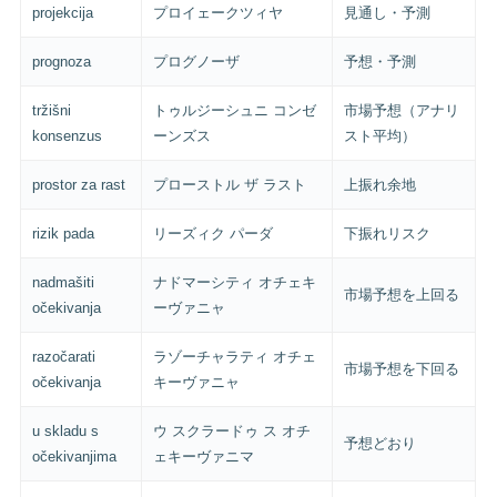
projekcija
プロイェークツィヤ
見通し・予測
prognoza
プログノーザ
予想・予測
tržišni
トゥルジーシュニ コンゼ
市場予想（アナリ
konsenzus
ーンズス
スト平均）
prostor za rast
プローストル ザ ラスト
上振れ余地
rizik pada
リーズィク パーダ
下振れリスク
nadmašiti
ナドマーシティ オチェキ
市場予想を上回る
očekivanja
ーヴァニャ
razočarati
ラゾーチャラティ オチェ
市場予想を下回る
očekivanja
キーヴァニャ
u skladu s
ウ スクラードゥ ス オチ
予想どおり
očekivanjima
ェキーヴァニマ