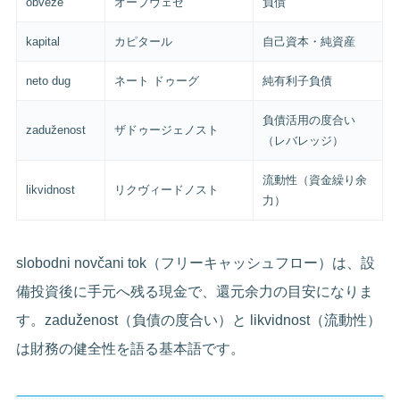
obveze
オーブヴェゼ
負債
kapital
カピタール
自己資本・純資産
neto dug
ネート ドゥーグ
純有利子負債
負債活用の度合い
zaduženost
ザドゥージェノスト
（レバレッジ）
流動性（資金繰り余
likvidnost
リクヴィードノスト
力）
slobodni novčani tok（フリーキャッシュフロー）は、設
備投資後に手元へ残る現金で、還元余力の目安になりま
す。zaduženost（負債の度合い）と likvidnost（流動性）
は財務の健全性を語る基本語です。