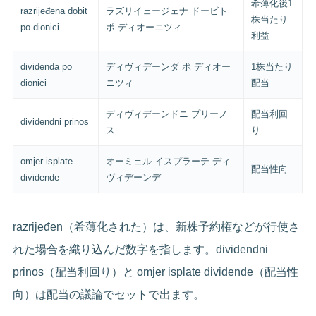
希薄化後1
razrijeđena dobit
ラズリイェージェナ ドービト
株当たり
po dionici
ポ ディオーニツィ
利益
dividenda po
ディヴィデーンダ ポ ディオー
1株当たり
dionici
ニツィ
配当
ディヴィデーンドニ プリーノ
配当利回
dividendni prinos
ス
り
omjer isplate
オーミェル イスプラーテ ディ
配当性向
dividende
ヴィデーンデ
razrijeđen（希薄化された）は、新株予約権などが行使さ
れた場合を織り込んだ数字を指します。dividendni
prinos（配当利回り）と omjer isplate dividende（配当性
向）は配当の議論でセットで出ます。