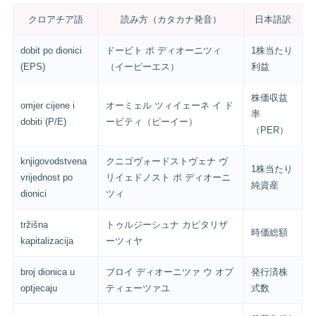
クロアチア語
読み方（カタカナ発音）
日本語訳
dobit po dionici
ドービト ポ ディオーニツィ
1株当たり
(EPS)
（イーピーエス）
利益
株価収益
omjer cijene i
オーミェル ツィイェーネ イ ド
率
dobiti (P/E)
ービティ（ピーイー）
（PER）
knjigovodstvena
クニゴヴォードストヴェナ ヴ
1株当たり
vrijednost po
リイェドノスト ポ ディオーニ
純資産
dionici
ツィ
tržišna
トゥルジーシュナ カピタリザ
時価総額
kapitalizacija
ーツィヤ
broj dionica u
ブロイ ディオーニツァ ウ オプ
発行済株
optjecaju
ティェーツァユ
式数