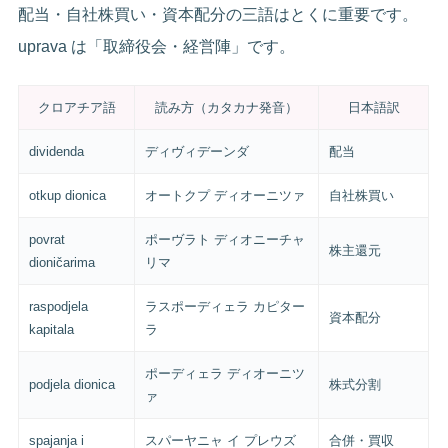
配当・自社株買い・資本配分の三語はとくに重要です。
uprava は「取締役会・経営陣」です。
クロアチア語
読み方（カタカナ発音）
日本語訳
dividenda
ディヴィデーンダ
配当
otkup dionica
オートクプ ディオーニツァ
自社株買い
povrat
ポーヴラト ディオニーチャ
株主還元
dioničarima
リマ
raspodjela
ラスポーディェラ カピター
資本配分
kapitala
ラ
ポーディェラ ディオーニツ
podjela dionica
株式分割
ァ
spajanja i
スパーヤニャ イ プレウズ
合併・買収