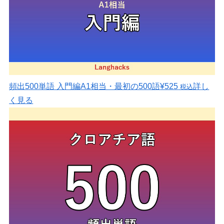
頻出500単語 入門編
A1相当・最初の500語
¥525
詳し
税込
く見る