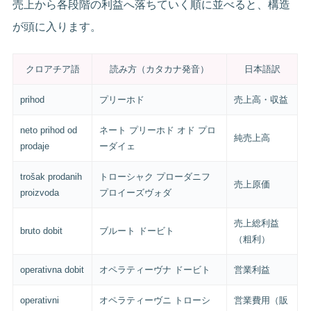
売上から各段階の利益へ落ちていく順に並べると、構造
が頭に入ります。
クロアチア語
読み方（カタカナ発音）
日本語訳
prihod
プリーホド
売上高・収益
neto prihod od
ネート プリーホド オド プロ
純売上高
prodaje
ーダイェ
trošak prodanih
トローシャク プローダニフ
売上原価
proizvoda
プロイーズヴォダ
売上総利益
bruto dobit
ブルート ドービト
（粗利）
operativna dobit
オペラティーヴナ ドービト
営業利益
operativni
オペラティーヴニ トローシ
営業費用（販