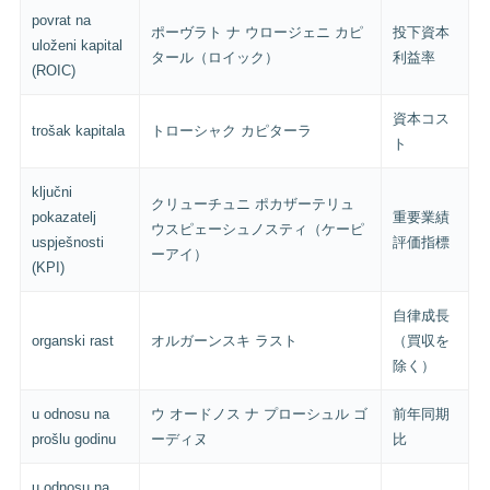
povrat na
ポーヴラト ナ ウロージェニ カピ
投下資本
uloženi kapital
タール（ロイック）
利益率
(ROIC)
資本コス
trošak kapitala
トローシャク カピターラ
ト
ključni
クリューチュニ ポカザーテリュ
pokazatelj
重要業績
ウスピェーシュノスティ（ケーピ
uspješnosti
評価指標
ーアイ）
(KPI)
自律成長
organski rast
オルガーンスキ ラスト
（買収を
除く）
u odnosu na
ウ オードノス ナ プローシュル ゴ
前年同期
prošlu godinu
ーディヌ
比
u odnosu na