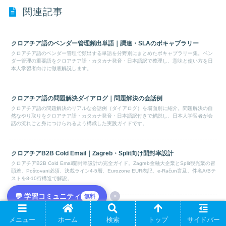
関連記事
クロアチア語のベンダー管理頻出単語｜調達・SLAのボキャブラリー
クロアチア語のベンダー管理で頻出する単語を分野別にまとめたボキャブラリー集。ベン
ダー管理の重要語をクロアチア語・カタカナ発音・日本語訳で整理し、意味と使い方を日
本人学習者向けに徹底解説します。
クロアチア語の問題解決ダイアログ｜問題解決の会話例
クロアチア語の問題解決のリアルな会話例（ダイアログ）を場面別に紹介。問題解決の自
然なやり取りをクロアチア語・カタカナ発音・日本語訳付きで解説し、日本人学習者が会
話の流れごと身につけられるよう構成した実践ガイドです。
クロアチアB2B Cold Email｜Zagreb・Split向け開封率設計
クロアチアB2B Cold Email開封率設計の完全ガイド。Zagreb金融大企業とSplit観光業の冒
頭差、Poštovani必須、決裁ライン4-5層、Eurozone EUR表記、e-Račun言及、件名A/Bテ
ストを8-10行構造で解説。
💬 学習コミュニティ
×
無料
クロアチア語の採用面接ダイアログ｜面接本番の会話例
クロアチア語の採用面接のリアルな会話例（ダイアログ）を場面別に紹介。採用面接の自
メニュー
ホーム
検索
トップ
サイドバー
然なやり取りをクロアチア語・カタカナ発音・日本語訳付きで解説し、日本人学習者が会