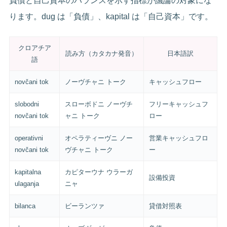
負債と自己資本のバランスを示す指標が議論の対象にな
ります。dug は「負債」、kapital は「自己資本」です。
クロアチア
読み方（カタカナ発音）
日本語訳
語
novčani tok
ノーヴチャニ トーク
キャッシュフロー
slobodni
スローボドニ ノーヴチ
フリーキャッシュフ
novčani tok
ャニ トーク
ロー
operativni
オペラティーヴニ ノー
営業キャッシュフロ
novčani tok
ヴチャニ トーク
ー
kapitalna
カピターウナ ウラーガ
設備投資
ulaganja
ニャ
bilanca
ビーランツァ
貸借対照表