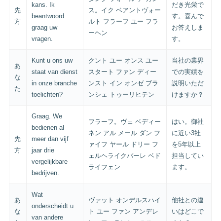
kans. Ik
だき光栄で
先
ス。イク ベアントヴォー
beantwoord
す。喜んで
方
ルト フラーフ ユー フラ
graag uw
お答えしま
ーヘン
vragen.
す。
Kunt u ons uw
クント ユー オンス ユー
当社の業界
あ
staat van dienst
スタート ファン ディー
での実績を
な
in onze branche
ンスト イン オンゼ ブラ
説明いただ
た
toelichten?
ンシェ トゥーリヒテン
けますか？
Graag. We
フラーフ。ヴェ ベディー
はい。御社
bedienen al
ネン アル メール ダン フ
に近い3社
先
meer dan vijf
ァイフ ヤール ドリー フ
を5年以上
方
jaar drie
ェルヘライクバーレ ベド
担当してい
vergelijkbare
ライフェン
ます。
bedrijven.
Wat
あ
ヴァット オンデルスハイ
他社との違
onderscheidt u
な
ト ユー ファン アンデレ
いはどこで
van andere