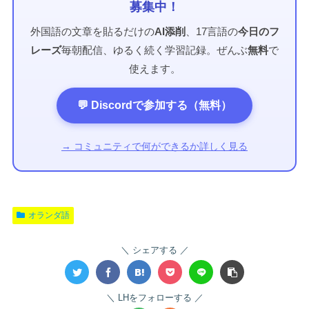
募集中！
外国語の文章を貼るだけの
AI添削
、17言語の
今日のフ
レーズ
毎朝配信、ゆるく続く学習記録。ぜんぶ
無料
で
使えます。
💬 Discordで参加する（無料）
→ コミュニティで何ができるか詳しく見る
オランダ語
シェアする
LHをフォローする