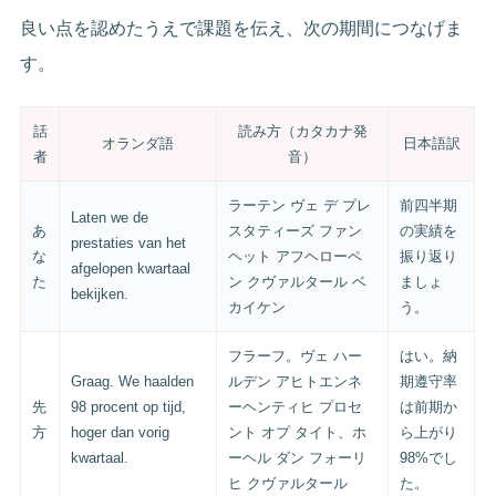
良い点を認めたうえで課題を伝え、次の期間につなげま
す。
話
読み方（カタカナ発
オランダ語
日本語訳
者
音）
ラーテン ヴェ デ プレ
前四半期
Laten we de
あ
スタティーズ ファン
の実績を
prestaties van het
な
ヘット アフヘローペ
振り返り
afgelopen kwartaal
た
ン クヴァルタール ベ
ましょ
bekijken.
カイケン
う。
フラーフ。ヴェ ハー
はい。納
Graag. We haalden
ルデン アヒトエンネ
期遵守率
先
98 procent op tijd,
ーヘンティヒ プロセ
は前期か
方
hoger dan vorig
ント オプ タイト、ホ
ら上がり
kwartaal.
ーヘル ダン フォーリ
98%でし
ヒ クヴァルタール
た。