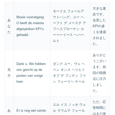
大きな進
モーイエ フォールア
歩です。
Mooie vooruitgang.
ウトハング。ユー ヘ
あ
合意した
U heeft de meeste
ーフト デ メーステ ア
な
KPIの多
afgesproken KPI’s
フヘスプローケン カ
た
くを達成
gehaald.
ーペーイース ヘハー
されまし
ルト
た。
ありがと
うござい
Dank u. We hebben
ダンク ユー。ヴェ ヘ
ます。前
先
ons gericht op de
ベン オンス ヘリヒト
回の指摘
方
punten van vorige
オプ デ プンテン ファ
点に注力
keer.
ン フォーリヘ ケール
しまし
た。
ただ、応
エル イス ノッホ ウェ
答時間に
あ
Er is nog wel ruimte
ル ラウムテ フォール
はまだ改