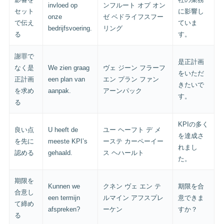
invloed op
ンフルート オプ オン
セット
に影響し
onze
ゼ ベドライフスフー
で伝え
ていま
bedrijfsvoering.
リング
る
す。
謝罪で
是正計画
なく是
We zien graag
ヴェ ジーン フラーフ
をいただ
正計画
een plan van
エン プラン ファン
きたいで
を求め
aanpak.
アーンパック
す。
る
KPIの多く
良い点
U heeft de
ユー ヘーフト デ メ
を達成さ
を先に
meeste KPI’s
ーステ カーペーイー
れまし
認める
gehaald.
ス ヘハールト
た。
期限を
Kunnen we
クネン ヴェ エン テ
期限を合
合意し
een termijn
ルマイン アフスプレ
意できま
て締め
afspreken?
ーケン
すか？
る