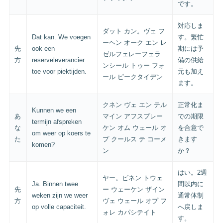
です。
対応しま
ダット カン。ヴェ フ
Dat kan. We voegen
す。繁忙
ーヘン オーク エン レ
先
ook een
期には予
ゼルフェレーフェラ
方
reserveleverancier
備の供給
ンシール トゥー フォ
toe voor piektijden.
元も加え
ール ピークタイデン
ます。
クネン ヴェ エン テル
正常化ま
Kunnen we een
あ
マイン アフスプレー
での期限
termijn afspreken
な
ケン オム ウェール オ
を合意で
om weer op koers te
た
プ クールス テ コーメ
きます
komen?
ン
か？
はい。2週
ヤー。ビネン トウェ
Ja. Binnen twee
間以内に
先
ー ウェーケン ザイン
weken zijn we weer
通常体制
方
ヴェ ウェール オプ フ
op volle capaciteit.
へ戻しま
ォレ カパシテイト
す。