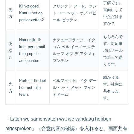
了解です。
Klinkt goed.
クリンクト フート。クン
先
書面にして
Kunt u het op
ト ユー ヘット オプ パピ
方
いただけま
papier zetten?
ール ゼッテン
すか？
もちろんで
Natuurlijk. Ik
ナテューアライク。イク
あ
す。対応事
kom per e-mail
コム ペル イーメール テ
な
項はメール
terug op de
ルッフ オプ デ アクツィ
た
で追って送
actiepunten.
プンテン
ります。
助かりま
Perfect. Ik deel
ペルフェクト。イク デー
先
す。社内に
het met mijn
ル ヘット メット マイン
方
共有しま
team.
ティーム
す。
「Laten we samenvatten wat we vandaag hebben
afgesproken」（合意内容の確認）を入れると、画面共有