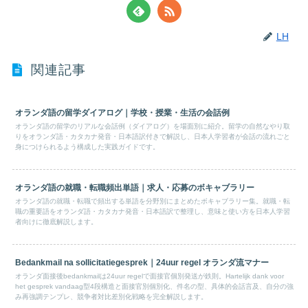
LH
関連記事
オランダ語の留学ダイアログ｜学校・授業・生活の会話例
オランダ語の留学のリアルな会話例（ダイアログ）を場面別に紹介。留学の自然なやり取
りをオランダ語・カタカナ発音・日本語訳付きで解説し、日本人学習者が会話の流れごと
身につけられるよう構成した実践ガイドです。
オランダ語の就職・転職頻出単語｜求人・応募のボキャブラリー
オランダ語の就職・転職で頻出する単語を分野別にまとめたボキャブラリー集。就職・転
職の重要語をオランダ語・カタカナ発音・日本語訳で整理し、意味と使い方を日本人学習
者向けに徹底解説します。
Bedankmail na sollicitatiegesprek｜24uur regel オランダ流マナー
オランダ面接後bedankmailは24uur regelで面接官個別発送が鉄則。Hartelijk dank voor
het gesprek vandaag型4段構造と面接官別個別化、件名の型、具体的会話言及、自分の強
み再強調テンプレ、競争者対比差別化戦略を完全解説します。