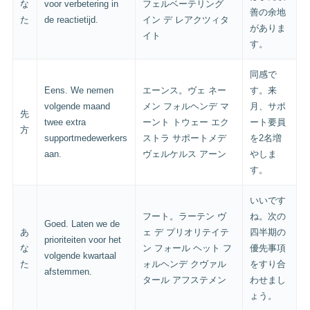
な
voor verbetering in
フェルベーテリング
善の余地
た
de reactietijd.
イン デ レアクツィタ
がありま
イト
す。
同感で
Eens. We nemen
エーンス。ヴェ ネー
す。来
volgende maand
メン フォルヘンデ マ
月、サポ
先
twee extra
ーント トウェー エク
ート要員
方
supportmedewerkers
ストラ サポートメデ
を2名増
aan.
ヴェルケルス アーン
やしま
す。
いいです
フート。ラーテン ヴ
ね。次の
Goed. Laten we de
あ
ェ デ プリオリテイテ
四半期の
prioriteiten voor het
な
ン フォール ヘット フ
優先事項
volgende kwartaal
た
ォルヘンデ クヴァル
をすり合
afstemmen.
タール アフステメン
わせまし
ょう。