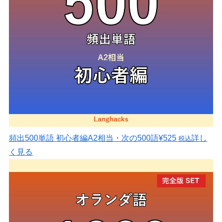
頻出500単語 初心者編
A2相当・次の500語
¥525
詳し
税込
く見る