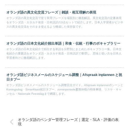
オランダ語の異文化交流フレーズ｜雑談・相互理解の表現
オランダ語の異文化交流で使う実用フレーズを場面別に徹底解説。異文化交流の定番表現
をオランダ語・カタカナ発音・日本語訳の3点セットで紹介します。日本人学習者がビジネ
スの異文化交流をそのまま使えるよう構成した保存版です。
オランダ語の日本文化紹介頻出単語｜和食・伝統・行事のボキャブラリー
オランダ語の日本文化紹介で頻出する単語を分野別にまとめたボキャブラリー集。日本文
化紹介の重要語をオランダ語・カタカナ発音・日本語訳で整理し、意味と使い方を日本人
学習者向けに徹底解説します。
オランダ語ビジネスメールのスケジュール調整｜Afspraak inplannen と祝
日タブー
オランダ語ビジネスメールのスケジュール調整完全ガイド。Afspraak inplannen5シーンと
Koningsdag・Sinterklaas祝日タブー、zomerperiode夏期休暇の特殊事情、リスケ・キャ
ンセル・Nationale Feestdagまで網羅します。
オランダ語のベンダー管理フレーズ｜選定・SLA・評価の表
現