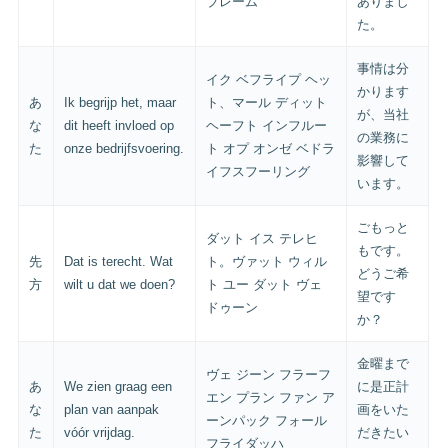
ブレーム
ありまし
た。
事情は分
イク ベフライプ ヘッ
かります
あ
Ik begrijp het, maar
ト、マール ディット
が、当社
な
dit heeft invloed op
ヘーフト インフルー
の業務に
た
onze bedrijfsvoering.
ト オプ オンゼ ベドラ
影響して
イフスフーリング
います。
ごもっと
ダット イス テレヒ
もです。
先
Dat is terecht. Wat
ト。ヴァット ウィル
どうご希
方
wilt u dat we doen?
ト ユー ダット ヴェ
望です
ドゥーン
か？
金曜まで
ヴェ ジーン フラーフ
あ
We zien graag een
に是正計
エン プラン ファン ア
な
plan van aanpak
画をいた
ーンパック フォール
た
vóór vrijdag.
だきたい
フライダッハ