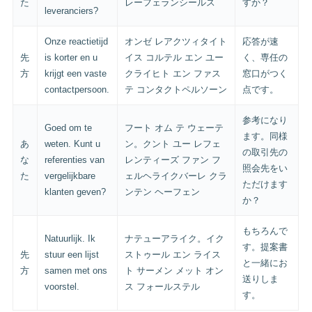
た
レーフェランシールス
すか？
leveranciers?
Onze reactietijd
オンゼ レアクツィタイト
応答が速
先
is korter en u
イス コルテル エン ユー
く、専任の
方
krijgt een vaste
クライヒト エン ファス
窓口がつく
contactpersoon.
テ コンタクトペルソーン
点です。
参考になり
Goed om te
フート オム テ ウェーテ
ます。同様
あ
weten. Kunt u
ン。クント ユー レフェ
の取引先の
な
referenties van
レンティーズ ファン フ
照会先をい
た
vergelijkbare
ェルヘライクバーレ クラ
ただけます
klanten geven?
ンテン ヘーフェン
か？
もちろんで
Natuurlijk. Ik
ナテューアライク。イク
す。提案書
先
stuur een lijst
ストゥール エン ライス
と一緒にお
方
samen met ons
ト サーメン メット オン
送りしま
voorstel.
ス フォールステル
す。