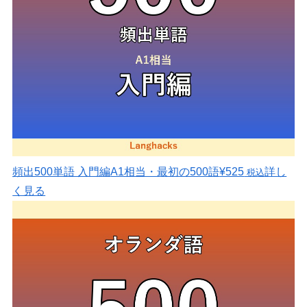
頻出500単語 入門編
A1相当・最初の500語
¥525
詳し
税込
く見る