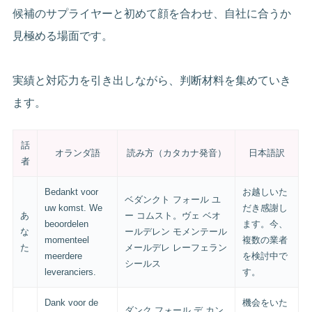
候補のサプライヤーと初めて顔を合わせ、自社に合うか
見極める場面です。
実績と対応力を引き出しながら、判断材料を集めていき
ます。
話
オランダ語
読み方（カタカナ発音）
日本語訳
者
Bedankt voor
お越しいた
ベダンクト フォール ユ
uw komst. We
だき感謝し
あ
ー コムスト。ヴェ ベオ
beoordelen
ます。今、
な
ールデレン モメンテール
momenteel
複数の業者
た
メールデレ レーフェラン
meerdere
を検討中で
シールス
leveranciers.
す。
Dank voor de
機会をいた
ダンク フォール デ カン