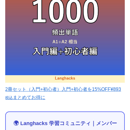
2冊セット（入門+初心者）
入門+初心者を15%OFF
¥893
まとめてお得に
税込
🌍 Langhacks 学習コミュニティ｜メンバー