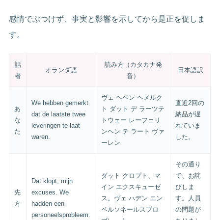
感情でぶつけず、事実と影響を示してから是正を促しま
す。
話
読み方（カタカナ発
オランダ語
日本語訳
者
音）
ヴェ ヘベン ヘメルク
We hebben gemerkt
直近2回の
あ
ト ダット デ ラーツテ
dat de laatste twee
納品が遅
な
トウェー レーフェリ
leveringen te laat
れていま
た
ンヘン テ ラート ヴァ
waren.
した。
ーレン
その通り
ダット クロプト、マ
で、お詫
Dat klopt, mijn
イン エクスキューゼ
びしま
先
excuses. We
ス。ヴェ ハデン エン
す。人員
方
hadden een
ペルソネールスプロ
の問題が
personeelsprobleem.