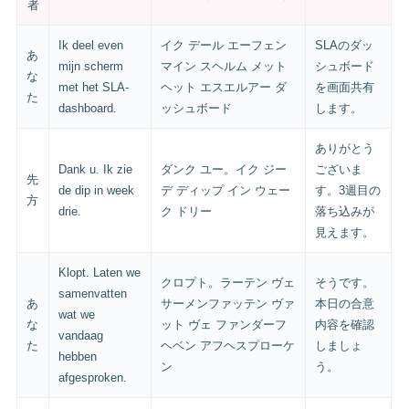
者
Ik deel even
イク デール エーフェン
SLAのダッ
あ
mijn scherm
マイン スヘルム メット
シュボード
な
met het SLA-
ヘット エスエルアー ダ
を画面共有
た
dashboard.
ッシュボード
します。
ありがとう
Dank u. Ik zie
ダンク ユー。イク ジー
ございま
先
de dip in week
デ ディップ イン ウェー
す。3週目の
方
drie.
ク ドリー
落ち込みが
見えます。
Klopt. Laten we
クロプト。ラーテン ヴェ
そうです。
samenvatten
あ
サーメンファッテン ヴァ
本日の合意
wat we
な
ット ヴェ ファンダーフ
内容を確認
vandaag
た
ヘベン アフヘスプローケ
しましょ
hebben
ン
う。
afgesproken.