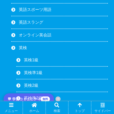
英語スポーツ用語
英語スラング
オンライン英会話
英検
英検1級
英検準1級
英検2級
英検準2級
💬 学習コミュニティ
×
無料
英検3級
メニュー
ホーム
検索
トップ
サイドバー