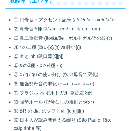
収録章（全12章）
① 口母音 + アクセント記号 (a/e/i/o/u + á/é/ê/â/ô)
② 鼻母音 5種 (ã/-am, -em/-im, õ/-om, -um)
③ 鼻二重母音 (ão/ãe/õe・ポルトガル語の核心)
④ r の二種 (重い[ʁ]/[h] vs 軽い[ɾ])
⑤ lh と nh (硬口蓋[ʎ][ɲ])
⑥ s の3種・x の4種・ç
⑦ c / g / qu の使い分け (後の母音で変化)
⑧ 無強勢母音の弱化 (e→i, o→u, a→ɐ)
⑨ ブラジル vs ポルトガル 発音差 8例
⑩ 強勢ルール (記号なしの規則と例外)
⑪ BR の di/ti のソフト化 ([dʒi][tʃi])
⑫ 日本人が読み間違える綴り (São Paulo, Rio,
caipirinha 等)