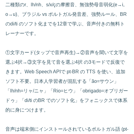
二種類のr、lh/nh、s/x/çの摩擦音、無強勢母音弱化(e→i,
o→u)、ブラジル vs ポルトガル発音差、強勢ルール、BR
のdi/ti のソフト化までを12章で学ぶ、音声付きの無料ト
レーナーです。
①文字カード(タップで音声再生)→②音声を聞いて文字を
選ぶ4択→③文字を見て音を選ぶ4択 の3モードで反復で
きます。Web Speech APIで pt-BR の TTS を使い、追加
ソフト不要。日本人学習者が混乱する「ão=サウン」
「lh/nh=リャ/ニャ」「Rio=ヒウ」「obrigado=オブリガー
ドゥ」「di/ti のBR でのソフト化」をフォニックスで体系
的に身につけます。
音声は端末側にインストールされているポルトガル語 (pt-