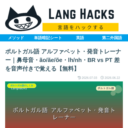
メソッド
単語暗記シート
英語
第二外国語
ポルトガル語 アルファベット・発音トレーナ
ー｜鼻母音・ão/ãe/õe・lh/nh・BR vs PT 差
を音声付きで覚える【無料】
2026.07.03
2026.06.22
ポルトガル語のしくみ