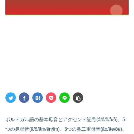
ポルトガル語の基本母音とアクセント記号(á/é/ê/â/ô)、5
つの鼻母音(ã/õ/ãm/ẽn/ĩm)、3つの鼻二重母音(ão/ãe/õe)、