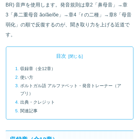
BR) 音声を使用します。発音規則は章2「鼻母音」→章
3「鼻二重母音 ão/ãe/õe」→章4「r の二種」→章8「母音
弱化」の順で反復するのが、聞き取り力を上げる近道で
す。
目次
収録章（全12章）
使い方
ポルトガル語 アルファベット・発音トレーナー（ア
プリ）
出典・クレジット
関連記事