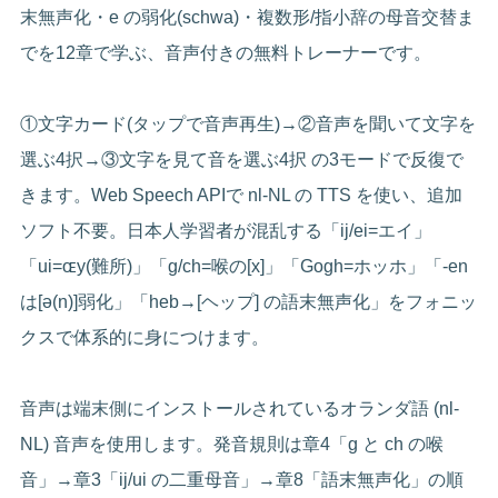
末無声化・e の弱化(schwa)・複数形/指小辞の母音交替ま
でを12章で学ぶ、音声付きの無料トレーナーです。
①文字カード(タップで音声再生)→②音声を聞いて文字を
選ぶ4択→③文字を見て音を選ぶ4択 の3モードで反復で
きます。Web Speech APIで nl-NL の TTS を使い、追加
ソフト不要。日本人学習者が混乱する「ij/ei=エイ」
「ui=ɶy(難所)」「g/ch=喉の[x]」「Gogh=ホッホ」「-en
は[ə(n)]弱化」「heb→[ヘップ] の語末無声化」をフォニッ
クスで体系的に身につけます。
音声は端末側にインストールされているオランダ語 (nl-
NL) 音声を使用します。発音規則は章4「g と ch の喉
音」→章3「ij/ui の二重母音」→章8「語末無声化」の順