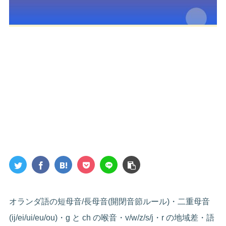
オランダ語の短母音/長母音(開閉音節ルール)・二重母音
(ij/ei/ui/eu/ou)・g と ch の喉音・v/w/z/s/j・r の地域差・語