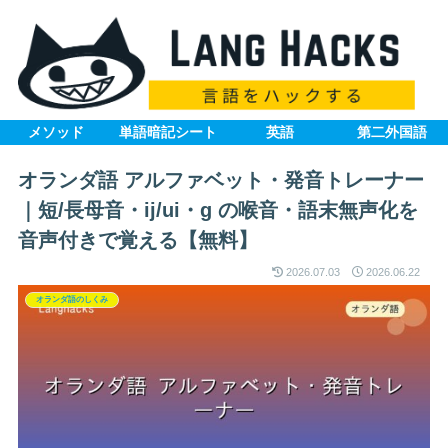
メソッド
単語暗記シート
英語
第二外国語
オランダ語 アルファベット・発音トレーナー
｜短/長母音・ij/ui・g の喉音・語末無声化を
音声付きで覚える【無料】
2026.07.03
2026.06.22
オランダ語のしくみ