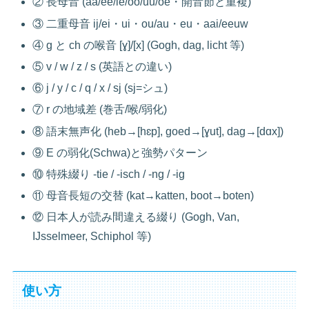
② 長母音 (aa/ee/ie/oo/uu/oe・開音節と重複)
③ 二重母音 ij/ei・ui・ou/au・eu・aai/eeuw
④ g と ch の喉音 [ɣ]/[x] (Gogh, dag, licht 等)
⑤ v / w / z / s (英語との違い)
⑥ j / y / c / q / x / sj (sj=シュ)
⑦ r の地域差 (巻舌/喉/弱化)
⑧ 語末無声化 (heb→[hɛp], goed→[ɣut], dag→[dɑx])
⑨ E の弱化(Schwa)と強勢パターン
⑩ 特殊綴り -tie / -isch / -ng / -ig
⑪ 母音長短の交替 (kat→katten, boot→boten)
⑫ 日本人が読み間違える綴り (Gogh, Van,
IJsselmeer, Schiphol 等)
使い方