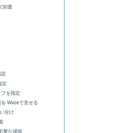
30選
指定
指定
オフを指定
を Wazeで見せる
使い分け
面
必要な場面