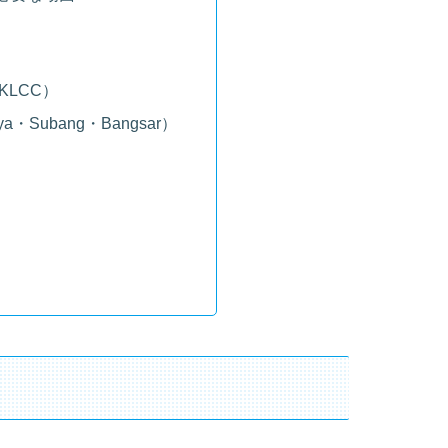
〜KLCC）
aya・Subang・Bangsar）