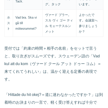
Tack.
グ。タック
います。
ヴァード ブラー。
よかったで
ホ
Vad bra. Ska vi
スカ ヴィ ゴー ティ
す。会議室へ
ス
gå till
ル モェーテスルン
参りましょう
ト
mötesrummet?
メット
か？
受付では「約束の時間＋相手の名前」をセットで言う
と、取り次ぎがスムーズです。スウェーデン語の「Vad
kul att du kom（ヴァード クール アット ドゥー コム）＝
来てくれてうれしい」は、温かく迎える定番の表現で
す。
「Hittade du hit okej?＝道に迷わなかったですか？」は到
着時のお決まりの一言で、軽く受け答えすれば十分で