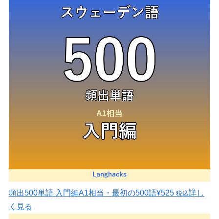
頻出500単語 入門編
A1相当・最初の500語
¥525
詳し
税込
く見る