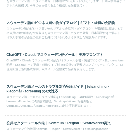
をスウェーデン語・カタカナ発音・日本語訳の3点セットで紹介します。日本人学習者がビ
ジネスの動機づけをそのまま使えるよう構成した保存版です。
スウェーデン語のビジネス買い物ダイアログ｜ギフト・経費の会話例
スウェーデン語のビジネス買い物のリアルな会話例（ダイアログ）を場面別に紹介。ビジ
ネス買い物の自然なやり取りをスウェーデン語・カタカナ発音・日本語訳付きで解説し、
日本人学習者が会話の流れごと身につけられるよう構成した実践ガイドです。
ChatGPT・Claudeでスウェーデン語メール｜実務プロンプト
ChatGPT・Claudeでスウェーデン語ビジネスメールを書く実務プロンプト集。du-reform
明示・Lagomトーン要求・組織タイプ別Role設計の4要素プロンプトをテンプレ化し、Ni
使用回避と過剰格式抑制、依頼メール定型化で品質を安定化します。
スウェーデン語メールのトラブル対応完全ガイド｜felsändning・
klagomål・försening の4大対応
スウェーデン語メールのトラブル対応をFelsändning・GDPR漏洩・Kundklagomål・
Leveransförseningの4類型で整理。Datainspektionen報告判断と
Upptäck→Ursäkta→Åtgärd→Förebyggの4段を実戦解説します。
公共セクターメール作法｜Kommun・Region・Skatteverket宛て
スウェーデン公的機関Kommun・Region・Skatteverket・Försäkringskassan・