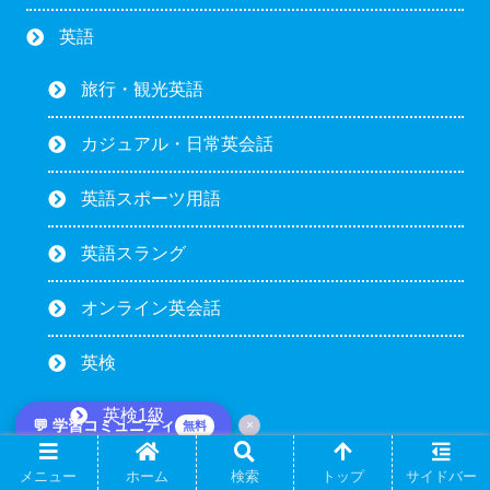
英語
旅行・観光英語
カジュアル・日常英会話
英語スポーツ用語
英語スラング
オンライン英会話
英検
英検1級
💬 学習コミュニティ
×
無料
英検準1級
メニュー
ホーム
検索
トップ
サイドバー