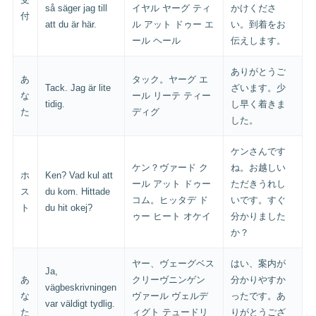
så säger jag till
イヤル ヤーグ ティ
かけくださ
付
att du är här.
ル アット ドゥー エ
い。到着をお
ール ヘール
伝えします。
ありがとうご
あ
タック。ヤーグ エ
Tack. Jag är lite
ざいます。少
な
ール リーテ ティー
tidig.
し早く着きま
た
ディグ
した。
ケンさんです
ケン？ヴァード ク
ね。お越しい
ホ
Ken? Vad kul att
ール アット ドゥー
ただきうれし
ス
du kom. Hittade
コム。ヒッタデ ド
いです。すぐ
ト
du hit okej?
ゥー ヒート オケイ
分かりました
か？
ヤー、ヴェーグベス
はい、案内が
Ja,
あ
クリーヴニンゲン
分かりやすか
vägbeskrivningen
な
ヴァール ヴェルデ
ったです。あ
var väldigt tydlig.
た
ィグト テュードリ
りがとうござ