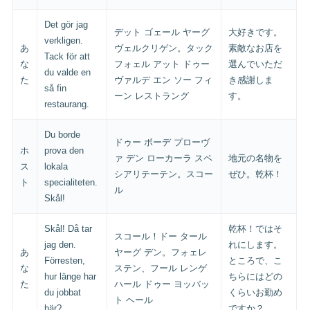
Det gör jag
デット ゴェール ヤーグ
大好きです。
verkligen.
あ
ヴェルクリゲン。タック
素敵なお店を
Tack för att
な
フォェル アット ドゥー
選んでいただ
du valde en
た
ヴァルデ エン ソー フィ
き感謝しま
så fin
ーン レストラング
す。
restaurang.
Du borde
ドゥー ボーデ プローヴ
ホ
prova den
ァ デン ローカーラ スペ
地元の名物を
ス
lokala
シアリテーテン。スコー
ぜひ。乾杯！
ト
specialiteten.
ル
Skål!
Skål! Då tar
乾杯！ではそ
スコール！ドー タール
jag den.
れにします。
あ
ヤーグ デン。フォェレ
Förresten,
ところで、こ
な
ステン、フール レンゲ
hur länge har
ちらにはどの
た
ハール ドゥー ヨッバッ
du jobbat
くらいお勤め
ト ヘール
här?
ですか？