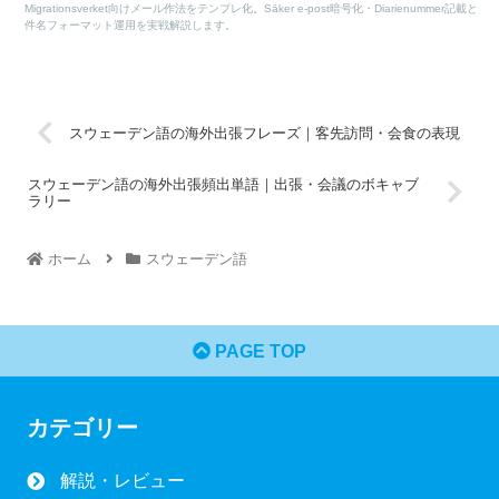
Migrationsverket向けメール作法をテンプレ化。Säker e-post暗号化・Diarienummer記載と
件名フォーマット運用を実戦解説します。
スウェーデン語の海外出張フレーズ｜客先訪問・会食の表現
スウェーデン語の海外出張頻出単語｜出張・会議のボキャブ
ラリー
ホーム
スウェーデン語
PAGE TOP
カテゴリー
解説・レビュー