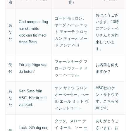
者
音）
おはようござ
ゴード モッロン。
God morgon. Jag
います。10時
あ
ヤーグ ハール エッ
har ett möte
にアンナ・ベ
な
ト モェーテ クロッ
klockan tio med
リさんとお約
た
カン ティーオ メー
Anna Berg.
束していま
ド アンナ ベリ
す。
フォール ヤーグ フ
受
Får jag fråga vad
お名前を伺え
ローガ ヴァード ド
付
du heter?
ますか？
ゥー ヘーテル
ケン サトウ フロン
ABC社のケ
あ
Ken Sato från
オーベーセー。ヘー
ン・サトウで
な
ABC. Här är mitt
ル エール ミット ヴ
す。こちら名
た
visitkort.
ィシットコート
刺です。
タック。スロー デ
ありがとうご
Tack. Slå dig ner,
イ ネール、ソー セ
ざいます。お
受