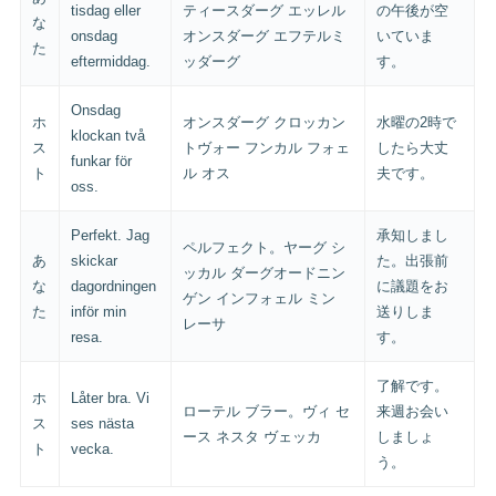
tisdag eller
ティースダーグ エッレル
の午後が空
な
onsdag
オンスダーグ エフテルミ
いていま
た
eftermiddag.
ッダーグ
す。
Onsdag
ホ
オンスダーグ クロッカン
水曜の2時で
klockan två
ス
トヴォー フンカル フォェ
したら大丈
funkar för
ト
ル オス
夫です。
oss.
Perfekt. Jag
承知しまし
ペルフェクト。ヤーグ シ
あ
skickar
た。出張前
ッカル ダーグオードニン
な
dagordningen
に議題をお
ゲン インフォェル ミン
た
inför min
送りしま
レーサ
resa.
す。
了解です。
ホ
Låter bra. Vi
ローテル ブラー。ヴィ セ
来週お会い
ス
ses nästa
ース ネスタ ヴェッカ
しましょ
ト
vecka.
う。