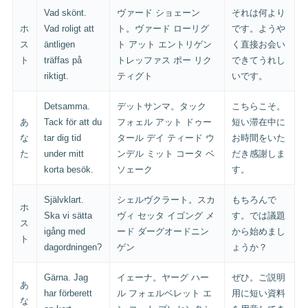
Vad skönt.
ヴァード ショェーン
それは何より
ホ
Vad roligt att
ト。ヴァード ローリグ
です。ようや
ス
äntligen
ト アット エントリゲン
く直接お会い
ト
träffas på
トレッファス ポー リク
できてうれし
riktigt.
ティグト
いです。
Detsamma.
デットサンマ。タック
こちらこそ。
あ
Tack för att du
フォェル アット ドゥー
短い滞在中に
な
tar dig tid
タール デイ ティード ウ
お時間をいた
た
under mitt
ンデル ミット コータ ベ
だき感謝しま
korta besök.
ソェーク
す。
Självklart.
シェルヴクラート。スカ
もちろんで
ホ
Ska vi sätta
ヴィ セッタ イゴング メ
す。では議題
ス
igång med
ード ダーグオードニン
から始めまし
ト
dagordningen?
ゲン
ょうか？
Gärna. Jag
イェーナ。ヤーグ ハー
ぜひ。ご説明
あ
har förberett
ル フォェルベレット エ
用に短い資料
な