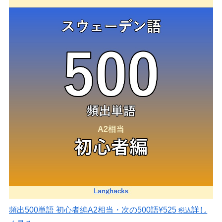
頻出500単語 初心者編
A2相当・次の500語
¥525
詳し
税込