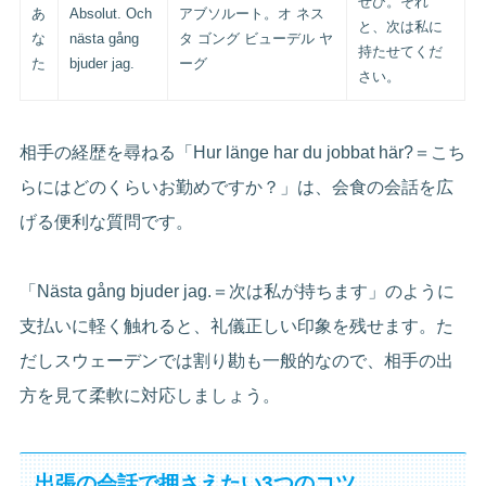
ぜひ。それ
あ
Absolut. Och
アブソルート。オ ネス
と、次は私に
な
nästa gång
タ ゴング ビューデル ヤ
持たせてくだ
た
bjuder jag.
ーグ
さい。
相手の経歴を尋ねる「Hur länge har du jobbat här?＝こち
らにはどのくらいお勤めですか？」は、会食の会話を広
げる便利な質問です。
「Nästa gång bjuder jag.＝次は私が持ちます」のように
支払いに軽く触れると、礼儀正しい印象を残せます。た
だしスウェーデンでは割り勘も一般的なので、相手の出
方を見て柔軟に対応しましょう。
出張の会話で押さえたい3つのコツ