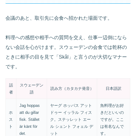
会議のあと、取引先に会食へ招かれた場面です。
料理への感想や相手への質問を交え、仕事一辺倒になら
ない会話を心がけます。スウェーデンの会食では乾杯の
ときに相手の目を見て「Skål」と言うのが大切なマナー
です。
話
スウェーデン
読み方（カタカナ発音）
日本語訳
者
語
Jag hoppas
ヤーグ ホッパス アット
魚料理がお好
ホ
att du gillar
ドゥー イッラル フィス
きだといいの
ス
fisk. Stället
ク。ステッレット エー
ですが。ここ
ト
är känt för
ル シェント フォェル デ
は有名なんで
det.
ット
す。