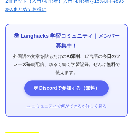
2冊セット（入門+初心者）
入門+初心者を15%OFF
¥893
まとめてお得に
税込
🌍 Langhacks 学習コミュニティ｜メンバー
募集中！
外国語の文章を貼るだけの
AI添削
、17言語の
今日のフ
レーズ
毎朝配信、ゆるく続く学習記録。ぜんぶ
無料
で
使えます。
💬 Discordで参加する（無料）
→ コミュニティで何ができるか詳しく見る