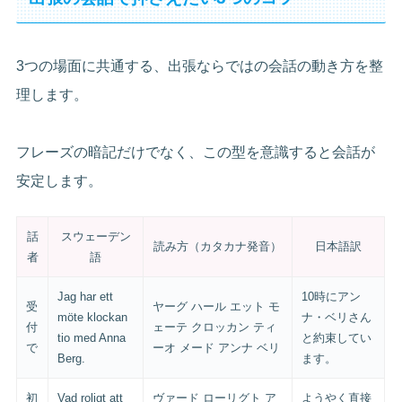
3つの場面に共通する、出張ならではの会話の動き方を整
理します。
フレーズの暗記だけでなく、この型を意識すると会話が
安定します。
話
スウェーデン
読み方（カタカナ発音）
日本語訳
者
語
Jag har ett
10時にアン
受
ヤーグ ハール エット モ
möte klockan
ナ・ベリさん
付
ェーテ クロッカン ティ
tio med Anna
と約束してい
で
ーオ メード アンナ ベリ
Berg.
ます。
初
Vad roligt att
ヴァード ローリグト ア
ようやく直接