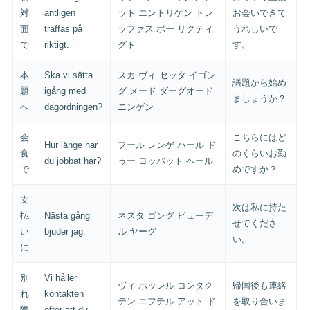
対
äntligen
ット エントリゲン トレ
お会いできて
面
träffas på
ッファス ポー リクティ
うれしいで
で
riktigt.
グト
す。
本
Ska vi sätta
スカ ヴィ セッタ イゴン
議題から始め
題
igång med
グ メード ダーグオード
ましょうか？
へ
dagordningen?
ニンゲン
会
こちらにはど
Hur länge har
フール レンゲ ハール ド
食
のくらいお勤
du jobbat här?
ゥー ヨッバット ヘール
で
めですか？
支
次は私に持た
払
Nästa gång
ネスタ ゴング ビューデ
せてくださ
い
bjuder jag.
ル ヤーグ
い。
に
別
Vi håller
ヴィ ホッレル コンタク
帰国後も連絡
れ
kontakten
テン エフテル アット ド
を取り合いま
際
efter att du