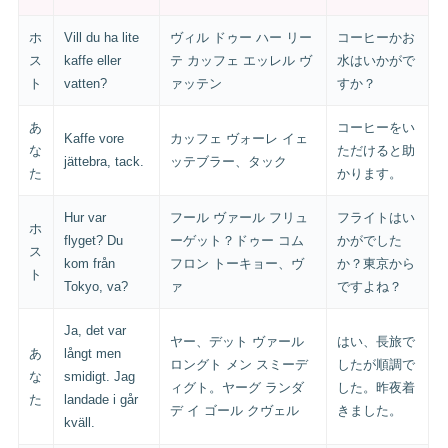
ホ
Vill du ha lite
ヴィル ドゥー ハー リー
コーヒーかお
ス
kaffe eller
テ カッフェ エッレル ヴ
水はいかがで
ト
vatten?
ァッテン
すか？
あ
コーヒーをい
Kaffe vore
カッフェ ヴォーレ イェ
な
ただけると助
jättebra, tack.
ッテブラー、タック
た
かります。
Hur var
フール ヴァール フリュ
フライトはい
ホ
flyget? Du
ーゲット？ドゥー コム
かがでした
ス
kom från
フロン トーキョー、ヴ
か？東京から
ト
Tokyo, va?
ァ
ですよね？
Ja, det var
ヤー、デット ヴァール
はい、長旅で
あ
långt men
ロングト メン スミーデ
したが順調で
な
smidigt. Jag
ィグト。ヤーグ ランダ
した。昨夜着
た
landade i går
デ イ ゴール クヴェル
きました。
kväll.