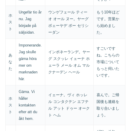
Ungefär tio år
ウンゲフェール ティー
もう10年ほど
ホ
nu. Jag
オ オール ヌー。ヤーグ
です。営業か
ス
började på
ボェーヤデ ポー セリシ
ら始めまし
ト
säljsidan.
ーダン
た。
Imponerande.
すごいです
Jag skulle
インポネーランデ。ヤー
あ
ね。こちらの
gärna höra
グ スクッレ イェーナ ホ
な
市場について
mer om
ェーラ メール オム マル
た
もっと伺いた
marknaden
クナーデン ヘール
いです。
här.
Gärna. Vi
イェーナ。ヴィ ホッレ
喜んで。ご帰
ホ
håller
ル コンタクテン エフテ
国後も連絡を
ス
kontakten
ル アット ドゥー オーク
取り合いまし
ト
efter att du
ト ヘム
ょう。
åkt hem.