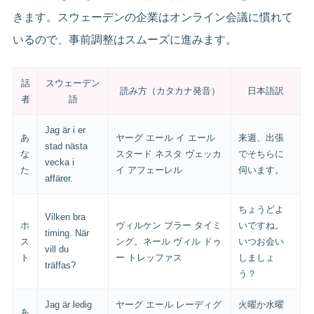
きます。スウェーデンの企業はオンライン会議に慣れて
いるので、事前調整はスムーズに進みます。
話
スウェーデン
読み方（カタカナ発音）
日本語訳
者
語
Jag är i er
あ
ヤーグ エール イ エール
来週、出張
stad nästa
な
スタード ネスタ ヴェッカ
でそちらに
vecka i
た
イ アフェーレル
伺います。
affärer.
ちょうどよ
Vilken bra
ホ
ヴィルケン ブラー タイミ
いですね。
timing. När
ス
ング。ネール ヴィル ドゥ
いつお会い
vill du
ト
ー トレッファス
しましょ
träffas?
う？
Jag är ledig
ヤーグ エール レーディグ
火曜か水曜
あ