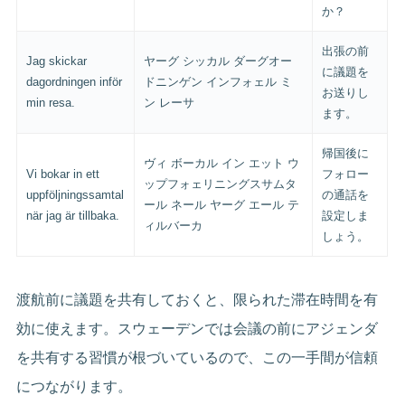
か？
出張の前
Jag skickar
ヤーグ シッカル ダーグオー
に議題を
dagordningen inför
ドニンゲン インフォェル ミ
お送りし
min resa.
ン レーサ
ます。
帰国後に
ヴィ ボーカル イン エット ウ
Vi bokar in ett
フォロー
ップフォェリニングスサムタ
uppföljningssamtal
の通話を
ール ネール ヤーグ エール テ
när jag är tillbaka.
設定しま
ィルバーカ
しょう。
渡航前に議題を共有しておくと、限られた滞在時間を有
効に使えます。スウェーデンでは会議の前にアジェンダ
を共有する習慣が根づいているので、この一手間が信頼
につながります。