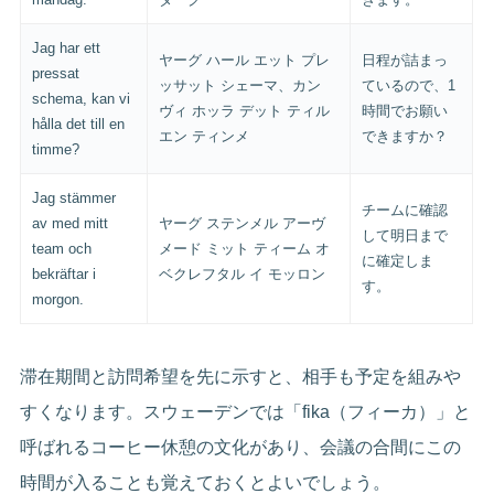
Jag har ett
ヤーグ ハール エット プレ
日程が詰まっ
pressat
ッサット シェーマ、カン
ているので、1
schema, kan vi
ヴィ ホッラ デット ティル
時間でお願い
hålla det till en
エン ティンメ
できますか？
timme?
Jag stämmer
チームに確認
av med mitt
ヤーグ ステンメル アーヴ
して明日まで
team och
メード ミット ティーム オ
に確定しま
bekräftar i
ベクレフタル イ モッロン
す。
morgon.
滞在期間と訪問希望を先に示すと、相手も予定を組みや
すくなります。スウェーデンでは「fika（フィーカ）」と
呼ばれるコーヒー休憩の文化があり、会議の合間にこの
時間が入ることも覚えておくとよいでしょう。