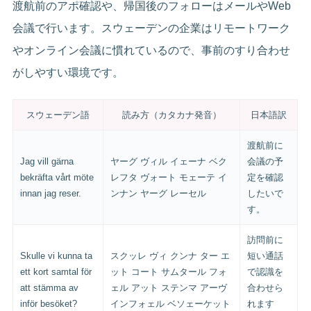
渡航前のアポ確認や、帰国後のフォローはメールやWeb
会議で行います。スウェーデンの企業はリモートワーク
やオンライン会議に慣れているので、事前のすり合わせ
がしやすい環境です。
スウェーデン語
読み方（カタカナ発音）
日本語訳
渡航前に
Jag vill gärna
ヤーグ ヴィル イェーナ ベク
会議の予
bekräfta vårt möte
レフタ ヴォート モェーテ イ
定を確認
innan jag reser.
ンナン ヤーグ レーセル
したいで
す。
訪問前に
Skulle vi kunna ta
スクッレ ヴィ クンナ ター エ
短い通話
ett kort samtal för
ット コート サムタール フォ
で認識を
att stämma av
ェル アット ステンマ アーヴ
合わせら
inför besöket?
インフォェル ベソェーケット
れます