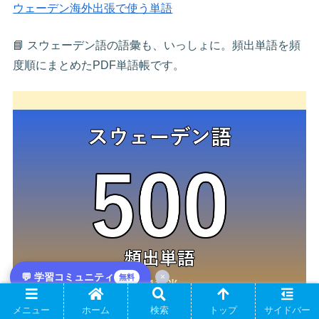
ウェーデン海外出張で使う単語
📘 スウェーデン語の語彙も、いっしょに。頻出単語を頻
度順にまとめたPDF単語帳です。
💬 学習コミュニティ
×
無料
メニュー
ホーム
検索
トップ
サイドバー