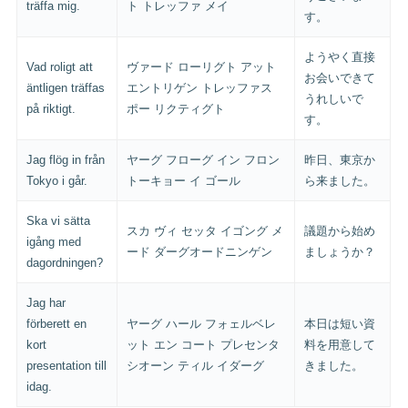
träffa mig.
ト トレッファ メイ
す。
ようやく直接
Vad roligt att
ヴァード ローリグト アット
お会いできて
äntligen träffas
エントリゲン トレッファス
うれしいで
på riktigt.
ポー リクティグト
す。
Jag flög in från
ヤーグ フローグ イン フロン
昨日、東京か
Tokyo i går.
トーキョー イ ゴール
ら来ました。
Ska vi sätta
スカ ヴィ セッタ イゴング メ
議題から始め
igång med
ード ダーグオードニンゲン
ましょうか？
dagordningen?
Jag har
förberett en
ヤーグ ハール フォェルベレ
本日は短い資
kort
ット エン コート プレセンタ
料を用意して
presentation till
シオーン ティル イダーグ
きました。
idag.