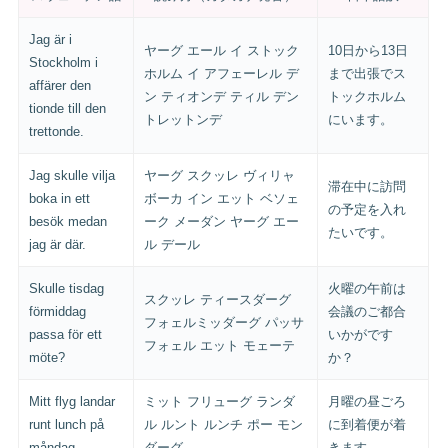
Jag är i
ヤーグ エール イ ストック
10日から13日
Stockholm i
ホルム イ アフェーレル デ
まで出張でス
affärer den
ン ティオンデ ティル デン
トックホルム
tionde till den
トレットンデ
にいます。
trettonde.
Jag skulle vilja
ヤーグ スクッレ ヴィリャ
滞在中に訪問
boka in ett
ボーカ イン エット ベソェ
の予定を入れ
besök medan
ーク メーダン ヤーグ エー
たいです。
jag är där.
ル デール
Skulle tisdag
火曜の午前は
スクッレ ティースダーグ
förmiddag
会議のご都合
フォェルミッダーグ パッサ
passa för ett
いかがです
フォェル エット モェーテ
möte?
か？
Mitt flyg landar
ミット フリューグ ランダ
月曜の昼ごろ
runt lunch på
ル ルント ルンチ ポー モン
に到着便が着
måndag.
ダーグ
きます。