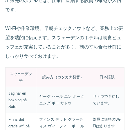
出張先のホテルでは、仕事に直結する設備の確認が大切
です。
Wi-Fiや作業環境、早朝チェックアウトなど、業務上の要
望を端的に伝えます。スウェーデンのホテルは朝食ビュ
ッフェが充実していることが多く、朝の打ち合わせ前に
しっかり食べておけます。
スウェーデン
読み方（カタカナ発音）
日本語訳
語
Jag har en
ヤーグ ハール エン ボーク
サトウで予約し
bokning på
ニング ポー サトウ
ています。
Sato.
Finns det
フィンス デット グラーテ
部屋に無料のWi-
gratis wifi på
ィス ヴィーフィー ポー ル
Fiはあります