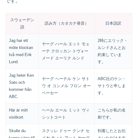
です。
スウェーデン
読み方（カタカナ発音）
日本語訳
語
Jag har ett
2時にエリック・
ヤーグ ハール エット モェ
möte klockan
ルンドさんとお
ーテ クロッカン トヴォー
två med Erik
約束していま
メード エーリク ルンド
Lund.
す。
Jag heter Ken
ヤーグ ヘーテル ケン サト
ABC社のケン・
Sato och
ウ オ コンメル フロン オー
サトウと申しま
kommer från
ベーセー
す。
ABC.
Här är mitt
ヘール エール ミット ヴィ
こちらが私の名
visitkort.
シットコート
刺です。
Skulle du
スクッレ ドゥー クンナ セ
到着したとお伝
kunna säga till
イヤ ティル アット ヤーグ
えいただけます