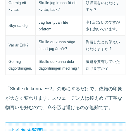
Ge mig ett
Skulle jag kunna få ett
領収書をいただけま
kvitto.
kvitto, tack?
すか？
Jag har tyvärr lite
申し訳ないのですが
Skynda dig.
bråttom.
少し急いでいます。
Skulle du kunna säga
到着したとお伝えい
Var är Erik?
till att jag är här?
ただけますか？
Ge mig
Skulle du kunna dela
議題を共有していた
dagordningen.
dagordningen med mig?
だけますか？
「Skulle du kunna 〜?」の形にするだけで、依頼の印象
が大きく変わります。スウェーデン人は控えめで丁寧な
物言いを好むので、命令形は避けるのが無難です。
よくある質問