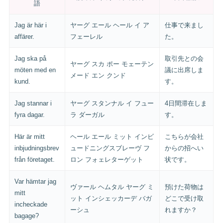
語
Jag är här i
ヤーグ エール ヘール イ ア
仕事で来まし
affärer.
フェーレル
た。
Jag ska på
取引先との会
ヤーグ スカ ポー モェーテン
möten med en
議に出席しま
メード エン クンド
kund.
す。
Jag stannar i
ヤーグ スタンナル イ フュー
4日間滞在しま
fyra dagar.
ラ ダーガル
す。
Här är mitt
ヘール エール ミット インビ
こちらが会社
inbjudningsbrev
ュードニングスブレーヴ フ
からの招へい
från företaget.
ロン フォェレターゲット
状です。
Var hämtar jag
ヴァール ヘムタル ヤーグ ミ
預けた荷物は
mitt
ット インシェッカーデ バガ
どこで受け取
incheckade
ーシュ
れますか？
bagage?