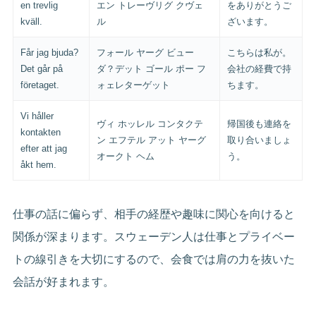
en trevlig
エン トレーヴリグ クヴェ
をありがとうご
kväll.
ル
ざいます。
Får jag bjuda?
フォール ヤーグ ビュー
こちらは私が。
Det går på
ダ？デット ゴール ポー フ
会社の経費で持
företaget.
ォェレターゲット
ちます。
Vi håller
ヴィ ホッレル コンタクテ
帰国後も連絡を
kontakten
ン エフテル アット ヤーグ
取り合いましょ
efter att jag
オークト ヘム
う。
åkt hem.
仕事の話に偏らず、相手の経歴や趣味に関心を向けると
関係が深まります。スウェーデン人は仕事とプライベー
トの線引きを大切にするので、会食では肩の力を抜いた
会話が好まれます。