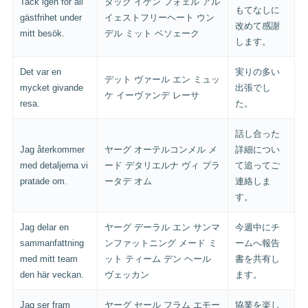
Tack igen för all
タック イゲン フォェル アル
もてなしに
gästfrihet under
イェストフリーヘート ウン
改めて感謝
mitt besök.
デル ミット ベソェーク
します。
Det var en
実りの多い
デット ヴァール エン ミュッ
mycket givande
出張でし
ケ イーヴァンデ レーサ
resa.
た。
話し合った
Jag återkommer
ヤーグ オーテルコンメル メ
詳細につい
med detaljerna vi
ード デタリエルナ ヴィ プラ
て追ってご
pratade om.
ータデ オム
連絡しま
す。
Jag delar en
ヤーグ デーラル エン サンマ
今週中にチ
sammanfattning
ンファットニング メード ミ
ームへ報告
med mitt team
ット ティーム デン ヘール
書を共有し
den här veckan.
ヴェッカン
ます。
Jag ser fram
ヤーグ セール フラム エモー
協業を楽し