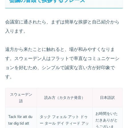
会議の冒頭で挨拶するフレーズ
会議室に通されたら、まずは簡単な挨拶と自己紹介から
入ります。
遠方から来たことに触れると、場が和みやすくなりま
す。スウェーデン人はフラットで率直なコミュニケーシ
ョンを好むため、シンプルで誠実な言い方が好印象で
す。
スウェーデン
読み方（カタカナ発音）
日本語訳
語
お時間をいた
Tack för att du
タック フォェル アット ドゥ
だきありがと
tar dig tid att
ー タール デイ ティード アッ
うございま