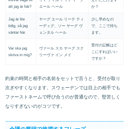
att jag är här?
エール ヘール
か？
Jag är lite
ヤーグ エール リーテ ティ
少し早めなの
tidig, så jag
ーディグ、ソー ヤーグ ヴ
で、ここで待ち
väntar här.
ェンタル ヘール
ます。
受付の記帳はど
Var ska jag
ヴァール スカ ヤーグ スク
こにすればいい
skriva in mig?
リーヴァ イン メイ
ですか？
約束の時間と相手の名前をセットで言うと、受付が取り
次ぎやすくなります。スウェーデンでは目上の相手でも
ファーストネームで呼び合うのが普通なので、堅苦しく
なりすぎないのがコツです。