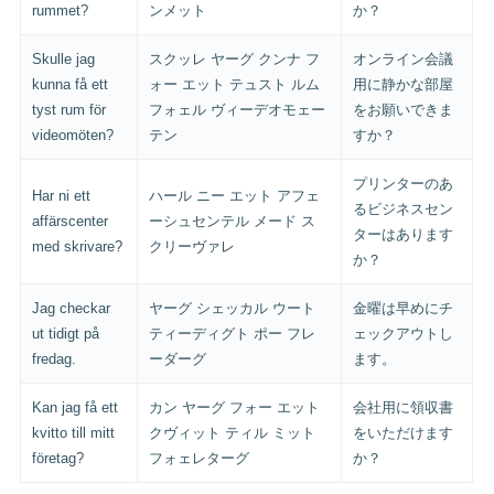
rummet?
ンメット
か？
Skulle jag
スクッレ ヤーグ クンナ フ
オンライン会議
kunna få ett
ォー エット テュスト ルム
用に静かな部屋
tyst rum för
フォェル ヴィーデオモェー
をお願いできま
videomöten?
テン
すか？
プリンターのあ
Har ni ett
ハール ニー エット アフェ
るビジネスセン
affärscenter
ーシュセンテル メード ス
ターはあります
med skrivare?
クリーヴァレ
か？
Jag checkar
ヤーグ シェッカル ウート
金曜は早めにチ
ut tidigt på
ティーディグト ポー フレ
ェックアウトし
fredag.
ーダーグ
ます。
Kan jag få ett
カン ヤーグ フォー エット
会社用に領収書
kvitto till mitt
クヴィット ティル ミット
をいただけます
företag?
フォェレターグ
か？