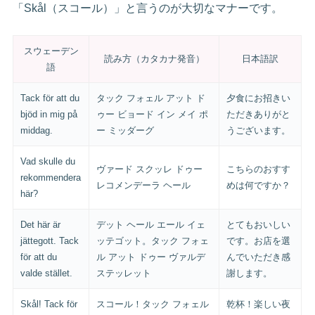
「Skål（スコール）」と言うのが大切なマナーです。
スウェーデン
読み方（カタカナ発音）
日本語訳
語
Tack för att du
タック フォェル アット ド
夕食にお招きい
bjöd in mig på
ゥー ビョード イン メイ ポ
ただきありがと
middag.
ー ミッダーグ
うございます。
Vad skulle du
ヴァード スクッレ ドゥー
こちらのおすす
rekommendera
レコメンデーラ ヘール
めは何ですか？
här?
Det här är
デット ヘール エール イェ
とてもおいしい
jättegott. Tack
ッテゴット。タック フォェ
です。お店を選
för att du
ル アット ドゥー ヴァルデ
んでいただき感
valde stället.
ステッレット
謝します。
Skål! Tack för
スコール！タック フォェル
乾杯！楽しい夜