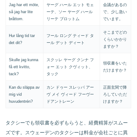
Jag har ett möte,
ヤーグ ハール エット モェ
会議があるの
så jag har lite
ーテ、ソー ヤーグ ハール
で、少し急い
bråttom.
リーテ ブロットム
でいます。
そこまでどの
Hur lång tid tar
フール ロング ティード タ
くらいかかり
det dit?
ール デット ディート
ますか？
Skulle jag kunna
スクッレ ヤーグ クンナ フ
領収書をいた
få ett kvitto,
ォー エット クヴィット、
だけますか？
tack?
タック
Kan du släppa av
カン ドゥー スレッパ アー
正面玄関で降
mig vid
ヴ メイ ヴィード フーヴー
ろしていただ
huvudentrén?
ドアントレーン
けますか？
タクシーでも領収書を必ずもらうと、経費精算がスムー
ズです。スウェーデンのタクシーは料金が会社ごとに異