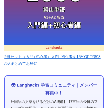
2冊セット（入門+初心者）
入門+初心者を15%OFF
¥893
まとめてお得に
税込
🌍 Langhacks 学習コミュニティ｜メンバー
募集中！
外国語の文章を貼るだけの
AI添削
、17言語の
今日のフ