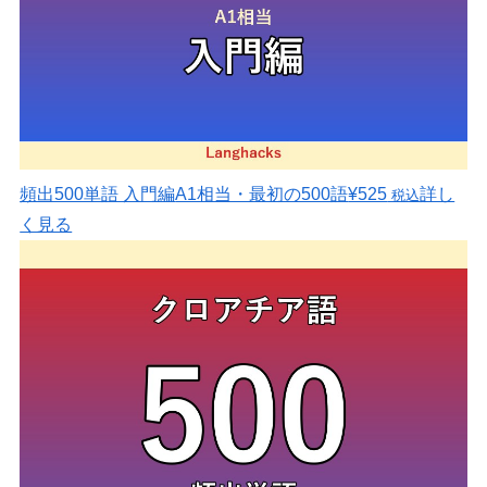
頻出500単語 入門編
A1相当・最初の500語
¥525
詳し
税込
く見る