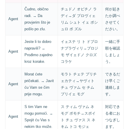
Čudno, obično
チュドノ オビチノ ラ
何が起き
radi. → Da
ディ→ダ プロヴィェ
たか調べ
Agent
provjerim što je
リム シュト イェ ポシ
させてく
pošlo po zlu.
ュロ ポ ズル
ださい。
Jeste li to dobro
イェステ リ ト ドブロ
一緒に手
napravili? →
ナプラヴィリ→プロジ
順を確認
Agent
Prođimo zajedno
モ ザイェドノ クロズ
しましょ
kroz korake.
コラケ
う。
Morat ćete
モラト チェテ プリチ
できるだ
pričekati. → Javit
ェカティ→ヤヴィト
け早くご
Agent
ću Vam se čim
チュ ヴァム セ チム
連絡しま
prije mogu.
プリイェ モグ
す。
S tim Vam ne
ス ティム ヴァム ネ
対応でき
mogu pomoći. →
モグ ポモチ→スポイ
る者にお
Agent
Spojit ću Vas s
ト チュ ヴァス ス ネ
つなぎし
nekim tko može.
キム トコ モジェ
ます。