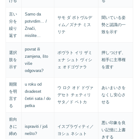
ける
る
言い
Samo da
サモ ダ ポトヴルデ
聞いている姿
分を
potvrdim… /
ィム／ズナチ ミス
勢と認識の一
繰り
Znači,
リテ
致を示す
返す
mislite…
povrat ili
選択
ポヴラト イリ ザミ
押しつけず、
zamjena, što
肢を
ェナ シュト ヴィシ
相手に主導権
više
示す
ェ オドゴヴァラ
を渡す
odgovara?
期限
u roku od
ウ ロク オド ドヴァ
あいまいさを
を明
dvadeset
デセト チェティリ
なくし安心さ
言す
četiri sata / do
サタ／ド ペトカ
せる
る
petka
前向
悪い印象を良
きに
ispraviti / još
イスプラヴィティ／
い記憶に上書
締め
nešto?
ヨシュ ネシュト
きする