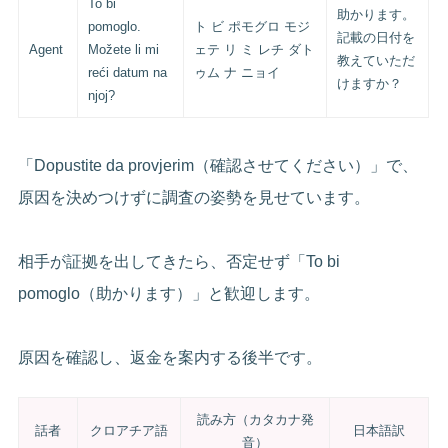
To bi
助かります。
pomoglo.
ト ビ ポモグロ モジ
記載の日付を
Agent
Možete li mi
ェテ リ ミ レチ ダト
教えていただ
reći datum na
ゥム ナ ニョイ
けますか？
njoj?
「Dopustite da provjerim（確認させてください）」で、
原因を決めつけずに調査の姿勢を見せています。
相手が証拠を出してきたら、否定せず「To bi
pomoglo（助かります）」と歓迎します。
原因を確認し、返金を案内する後半です。
読み方（カタカナ発
話者
クロアチア語
日本語訳
音）