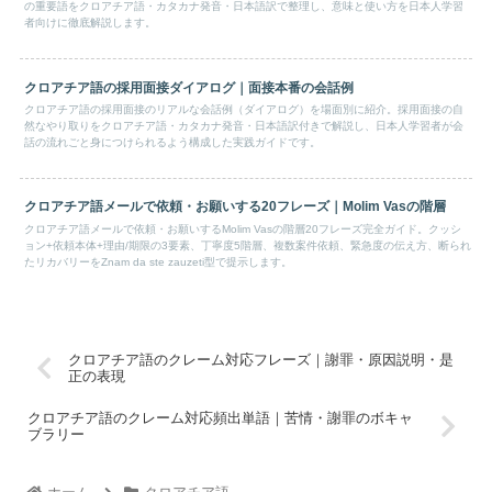
の重要語をクロアチア語・カタカナ発音・日本語訳で整理し、意味と使い方を日本人学習
者向けに徹底解説します。
クロアチア語の採用面接ダイアログ｜面接本番の会話例
クロアチア語の採用面接のリアルな会話例（ダイアログ）を場面別に紹介。採用面接の自
然なやり取りをクロアチア語・カタカナ発音・日本語訳付きで解説し、日本人学習者が会
話の流れごと身につけられるよう構成した実践ガイドです。
クロアチア語メールで依頼・お願いする20フレーズ｜Molim Vasの階層
クロアチア語メールで依頼・お願いするMolim Vasの階層20フレーズ完全ガイド。クッシ
ョン+依頼本体+理由/期限の3要素、丁寧度5階層、複数案件依頼、緊急度の伝え方、断られ
たリカバリーをZnam da ste zauzeti型で提示します。
クロアチア語のクレーム対応フレーズ｜謝罪・原因説明・是
正の表現
クロアチア語のクレーム対応頻出単語｜苦情・謝罪のボキャ
ブラリー