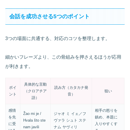
会話を成功させる5つのポイント
3つの場面に共通する、対応のコツを整理します。
細かいフレーズより、この骨組みを押さえるほうが応用
が利きます。
具体的な言動
ポイ
読み方（カタカナ発
（クロアチア
狙い
ント
音）
語）
感情
相手の怒りを
Žao mi je /
ジャオ ミ イェ／フ
を先
鎮め、本題に
Hvala što ste
ヴァラ シュト ステ
に受
入りやすくす
nam javili
ナム ヤヴィリ