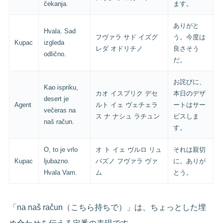
čekanja.
ます。
ありがと
Hvala. Sad
フヴァラ サド イズグ
う。今度は
Kupac
izgleda
レダ オドリチノ
良さそう
odlično.
だ。
お詫びに、
Kao ispriku,
カオ イスプリク デセ
本日のデザ
desert je
Agent
ルト イェ ヴェチェラ
ートはサー
večeras na
ス ナ ナシュ ラチュン
ビスしま
naš račun.
す。
O, to je vrlo
オ ト イェ ヴルロ リュ
それは親切
Kupac
ljubazno.
バズノ フヴァラ ヴァ
に。ありが
Hvala Vam.
ム
とう。
「na naš račun（こちら持ちで）」は、ちょっとした埋