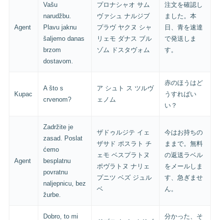
Vašu
プロナシャオ サム
注文を確認し
narudžbu.
ヴァシュ ナルジブ
ました。本
Agent
Plavu jaknu
プラヴ ヤクヌ シャ
日、青を速達
šaljemo danas
リェモ ダナス ブル
で発送しま
brzom
ゾム ドスタヴォム
す。
dostavom.
赤のほうはど
A što s
ア シュト ス ツルヴ
Kupac
うすればい
crvenom?
ェノム
い？
Zadržite je
ザドゥルジテ イェ
今はお持ちの
zasad. Poslat
ザサド ポスラト チ
ままで。無料
ćemo
ェモ ベスプラトヌ
の返送ラベル
Agent
besplatnu
ポヴラトヌ ナリェ
をメールしま
povratnu
プニツ ベズ ジュル
す、急ぎませ
naljepnicu, bez
ベ
ん。
žurbe.
Dobro, to mi
分かった、そ