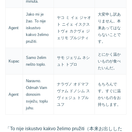
minuta.
Jako mi je
大変申し訳あ
ヤコ ミ イェ ジャオ
žao. To nije
りません。本
ト ニイェ イスクス
Agent
iskustvo
来あってはな
トヴォ カクヴォ ジ
kakvo želimo
らないことで
ェリモ プルジティ
pružiti.
す。
とにかく温か
Samo želim
サモ ジェリム ネシ
Kupac
いものが食べ
nešto toplo.
ュト トプロ
たいんだ。
Naravno.
ナラヴノ オドマフ
もちろんで
Odmah Vam
ヴァム ドノシム ス
す。すぐに温
Agent
donosim
ヴィェジュ トプル
かいものをお
svježu, toplu
ユフ
持ちします。
juhu.
「To nije iskustvo kakvo želimo pružiti（本来お出しした