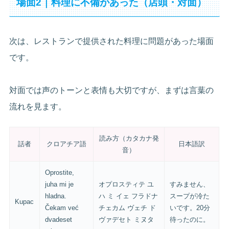
場面2｜料理に不備があった（店頭・対面）
次は、レストランで提供された料理に問題があった場面
です。
対面では声のトーンと表情も大切ですが、まずは言葉の
流れを見ます。
読み方（カタカナ発
話者
クロアチア語
日本語訳
音）
Oprostite,
juha mi je
オプロスティテ ユ
すみません、
hladna.
ハ ミ イェ フラドナ
スープが冷た
Kupac
Čekam već
チェカム ヴェチ ド
いです。20分
dvadeset
ヴァデセト ミヌタ
待ったのに。