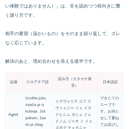
い体験ではありません）」は、非を認めつつ前向きに響
く謝り方です。
相手の要望（温かいもの）をそのまま繰り返して、ズレ
なく応じています。
解決のあと、埋め合わせを添える後半です。
読み方（カタカナ発
話者
クロアチア語
日本語訳
音）
Izvolite juhu,
できたての
イズヴォリテ ユフ ス
svježa je iz
スープで
ヴィェジャ イェ イズ
kuhinje. Još
す。お待た
Agent
クヒニェ ヨシュ イェ
jednom, žao
せして重ね
ドノム ジャオ ミ イェ
mi je zbog
てお詫びし
ズボグ チェカニャ