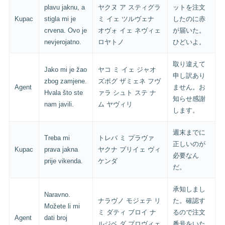
plavu jaknu, a
ヤクヌ ア スティグラ
ットを注文
Kupac
stigla mi je
ミ イェ ツルヴェナ
したのに赤
crvena. Ovo je
オヴォ イェ ネヴィェ
が届いた。
nevjerojatno.
ロヤトノ
ひどいよ。
取り違えて
Jako mi je žao
ヤコ ミ イェ ジャオ
申し訳あり
zbog zamjene.
ズボグ ザミェネ フヴ
Agent
ません。お
Hvala što ste
ァラ シュト ステ ナ
知らせ感謝
nam javili.
ム ヤヴィリ
します。
週末までに
Treba mi
トレバ ミ プラヴァ
正しいのが
Kupac
prava jakna
ヤクナ プリイェ ヴィ
必要なん
prije vikenda.
ケンダ
だ。
承知しまし
Naravno.
ナラヴノ モジェテ リ
た。確認す
Možete li mi
ミ ダティ ブロイ ナ
るので注文
Agent
dati broj
ルジベ ダ プロヴィェ
番号をいた