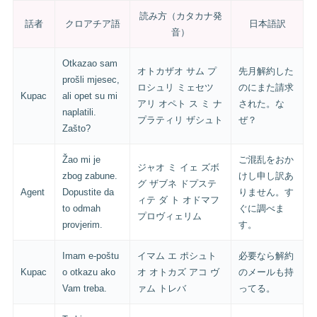
読み方（カタカナ発
話者
クロアチア語
日本語訳
音）
Otkazao sam
オトカザオ サム プ
先月解約した
prošli mjesec,
ロシュリ ミェセツ
のにまた請求
Kupac
ali opet su mi
アリ オペト ス ミ ナ
された。な
naplatili.
プラティリ ザシュト
ぜ？
Zašto?
Žao mi je
ご混乱をおか
ジャオ ミ イェ ズボ
zbog zabune.
けし申し訳あ
グ ザブネ ドプステ
Agent
Dopustite da
りません。す
ィテ ダ ト オドマフ
to odmah
ぐに調べま
プロヴィェリム
provjerim.
す。
Imam e-poštu
イマム エ ポシュト
必要なら解約
Kupac
o otkazu ako
オ オトカズ アコ ヴ
のメールも持
Vam treba.
ァム トレバ
ってる。