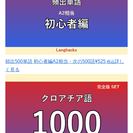
頻出500単語 初心者編
A2相当・次の500語
¥525
詳し
税込
く見る