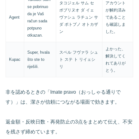
タコジェル サム セ
アカウント
se pobrinuo
ポブリヌオ ダ イェ
が解約済み
da je Vaš
Agent
ヴァシュ ラチュン サ
であること
račun sada
ダ ポトプノ オトカザ
も確認しま
potpuno
ン
した。
otkazan.
よかった、
Super, hvala
スペル フヴァラ シュ
解決してく
Kupac
što ste to
ト ステ ト リイェシ
れてありが
riješili.
リ
とう。
非を認めるときの「Imate pravo（おっしゃる通りで
す）」は、潔さが信頼につながる場面で効きます。
返金額・反映日数・再発防止の3点をまとめて伝え、不安
を残さず締めています。