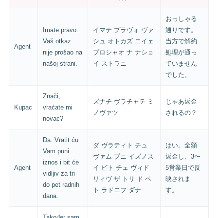
おっしゃる
Imate pravo.
イマテ プラヴォ ヴァ
通りです。
Vaš otkaz
シュ オトカズ ニイェ
当方で解約
Agent
nije prošao na
プロシャオ ナ ナショ
処理が通っ
našoj strani.
イ ストラニ
ていません
でした。
Znači,
ズナチ ヴラチャテ ミ
じゃあ返金
Kupac
vraćate mi
ノヴァツ
されるの？
novac?
Da. Vratit ću
ダ ヴラティト チュ
はい。全額
Vam puni
ヴァム プニ イズノス
返金し、3〜
iznos i bit će
Agent
イ ビト チェ ヴィド
5営業日で反
vidljiv za tri
リィヴ ザ トリ ド ペ
映されま
do pet radnih
ト ラドニフ ダナ
す。
dana.
Također sam