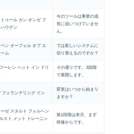
今のツールは事業の成
トゥール カン オンゼ フ
長に追いつけていませ
イハウデン
ん。
ペン オーフェル オプ エ
では新しいシステムに
テーム
切り替えるのですか？
フーレン ヘット イン ドリ
その通りです。3段階
ン
で展開します。
変更はいつから始まり
デ フェランデリング イン
ますか？
ァーゼ スタルト フォルヘン
第1段階は来月、まず
ルスト メット トレーニン
研修からです。