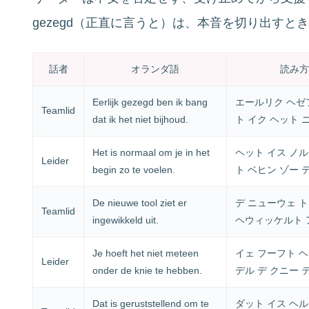
gezegd（正直に言うと）は、本音を切り出すと
話者
オランダ語
読み方
Eerlijk gezegd ben ik bang
エールリク ヘゼフ
Teamlid
dat ik het niet bijhoud.
ト イク ヘット 
Het is normaal om je in het
ヘット イス ノル
Leider
begin zo te voelen.
ト ベヒン ゾー 
De nieuwe tool ziet er
デ ニューウェ ト
Teamlid
ingewikkeld uit.
ヘウィッケルト 
Je hoeft het niet meteen
イェ フーフト ヘ
Leider
onder de knie te hebben.
デル デ クニー 
Dat is geruststellend om te
ダット イス ヘル