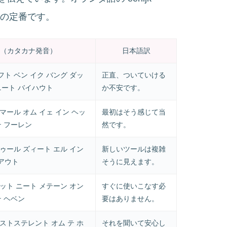
きの定番です。
（カタカナ発音）
日本語訳
ト ベン イク バング ダッ
正直、ついていける
ニート バイハウト
か不安です。
マール オム イェ イン ヘッ
最初はそう感じて当
テ フーレン
然です。
ゥール ズィート エル イン
新しいツールは複雑
アウト
そうに見えます。
ット ニート メテーン オン
すぐに使いこなす必
テ ヘベン
要はありません。
ストステレント オム テ ホ
それを聞いて安心し