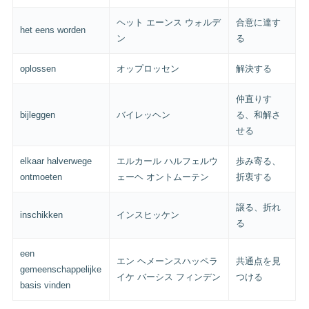
ヘット エーンス ウォルデ
合意に達す
het eens worden
ン
る
oplossen
オップロッセン
解決する
仲直りす
bijleggen
バイレッヘン
る、和解さ
せる
elkaar halverwege
エルカール ハルフェルウ
歩み寄る、
ontmoeten
ェーヘ オントムーテン
折衷する
譲る、折れ
inschikken
インスヒッケン
る
een
エン ヘメーンスハッペラ
共通点を見
gemeenschappelijke
イケ バーシス フィンデン
つける
basis vinden