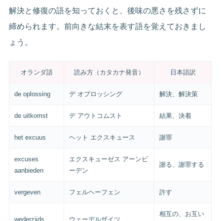
解決と修復の語を知っておくと、後味の悪さを残さずに
締められます。前向きな結末を表す語を覚えておきまし
ょう。
オランダ語
読み方（カタカナ発音）
日本語訳
de oplossing
デ オプロッシング
解決、解決策
de uitkomst
デ アウトコムスト
結果、決着
het excuus
ヘット エクスキュース
謝罪
excuses
エクスキューゼス アーンビ
謝る、謝罪する
aanbieden
ーデン
vergeven
フェルヘーフェン
許す
相互の、お互い
wederzijds
ウェーデルザイツ