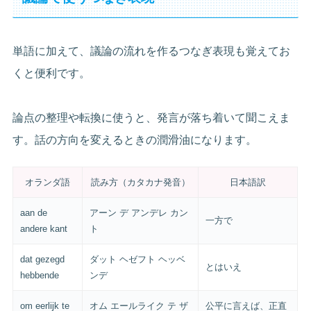
単語に加えて、議論の流れを作るつなぎ表現も覚えてお
くと便利です。
論点の整理や転換に使うと、発言が落ち着いて聞こえま
す。話の方向を変えるときの潤滑油になります。
オランダ語
読み方（カタカナ発音）
日本語訳
aan de
アーン デ アンデレ カン
一方で
andere kant
ト
dat gezegd
ダット ヘゼフト ヘッベ
とはいえ
hebbende
ンデ
om eerlijk te
オム エールライク テ ザ
公平に言えば、正直