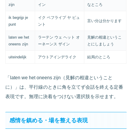
zijn
イン
なところ
ik begrijp je
イク ベフライプ ヤ ピュ
言い分は分かります
punt
ント
laten we het
ラーテン ウェ ヘット オ
見解の相違というこ
oneens zijn
ーネーンス ザイン
とにしましょう
uiteindelijk
アウトアインデライク
結局のところ
「laten we het oneens zijn（見解の相違ということ
に）」は、平行線のときに角を立てず会話を終える定番
表現です。無理に決着をつけない選択肢を示せます。
感情を鎮める・場を整える表現