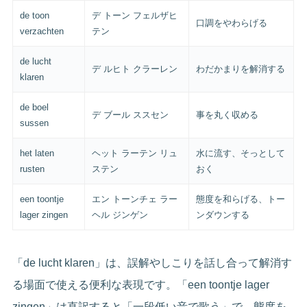
de toon
デ トーン フェルザヒ
口調をやわらげる
verzachten
テン
de lucht
デ ルヒト クラーレン
わだかまりを解消する
klaren
de boel
デ ブール ススセン
事を丸く収める
sussen
het laten
ヘット ラーテン リュ
水に流す、そっとして
rusten
ステン
おく
een toontje
エン トーンチェ ラー
態度を和らげる、トー
lager zingen
ヘル ジンゲン
ンダウンする
「de lucht klaren」は、誤解やしこりを話し合って解消す
る場面で使える便利な表現です。「een toontje lager
zingen」は直訳すると「一段低い音で歌う」で、態度を