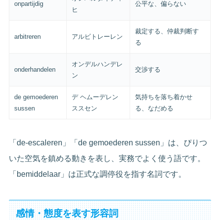
onpartijdig
公平な、偏らない
ヒ
裁定する、仲裁判断す
arbitreren
アルビトレーレン
る
オンデルハンデレ
onderhandelen
交渉する
ン
de gemoederen
デ ヘムーデレン
気持ちを落ち着かせ
sussen
ススセン
る、なだめる
「de-escaleren」「de gemoederen sussen」は、ぴりつ
いた空気を鎮める動きを表し、実務でよく使う語です。
「bemiddelaar」は正式な調停役を指す名詞です。
感情・態度を表す形容詞