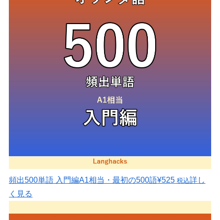
頻出500単語 入門編
A1相当・最初の500語
¥525
詳し
税込
く見る