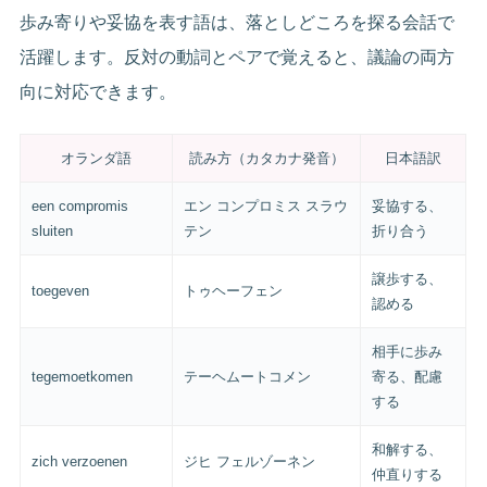
歩み寄りや妥協を表す語は、落としどころを探る会話で
活躍します。反対の動詞とペアで覚えると、議論の両方
向に対応できます。
オランダ語
読み方（カタカナ発音）
日本語訳
een compromis
エン コンプロミス スラウ
妥協する、
sluiten
テン
折り合う
譲歩する、
toegeven
トゥヘーフェン
認める
相手に歩み
tegemoetkomen
テーヘムートコメン
寄る、配慮
する
和解する、
zich verzoenen
ジヒ フェルゾーネン
仲直りする