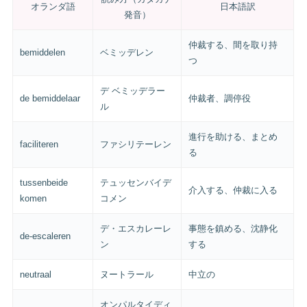
オランダ語
日本語訳
発音）
仲裁する、間を取り持
bemiddelen
ベミッデレン
つ
デ ベミッデラー
de bemiddelaar
仲裁者、調停役
ル
進行を助ける、まとめ
faciliteren
ファシリテーレン
る
tussenbeide
テュッセンバイデ
介入する、仲裁に入る
komen
コメン
デ・エスカレーレ
事態を鎮める、沈静化
de-escaleren
ン
する
neutraal
ヌートラール
中立の
オンパルタイディ