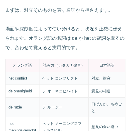
まずは、対立そのものを表す名詞から押さえます。
場面や深刻度によって使い分けると、状況を正確に伝え
られます。オランダ語の名詞は de か het の冠詞を取るの
で、合わせて覚えると実用的です。
オランダ語
読み方（カタカナ発音）
日本語訳
het conflict
ヘット コンフリクト
対立、衝突
de onenigheid
デ オーネニヒハイト
意見の相違
口げんか、もめご
de ruzie
デ ルージー
と
het
ヘット メーニングスフ
意見の食い違い
meningsverschil
ェルスヒル