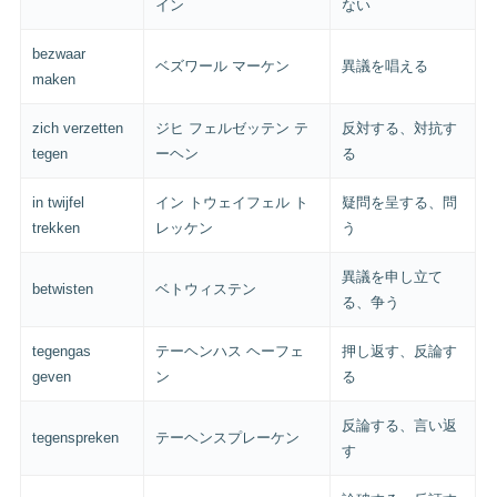
イン
ない
bezwaar
ベズワール マーケン
異議を唱える
maken
zich verzetten
ジヒ フェルゼッテン テ
反対する、対抗す
tegen
ーヘン
る
in twijfel
イン トウェイフェル ト
疑問を呈する、問
trekken
レッケン
う
異議を申し立て
betwisten
ベトウィステン
る、争う
tegengas
テーヘンハス ヘーフェ
押し返す、反論す
geven
ン
る
反論する、言い返
tegenspreken
テーヘンスプレーケン
す