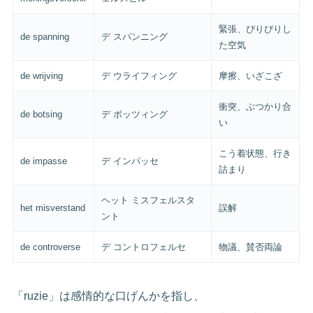
緊張、ぴりぴりし
de spanning
デ スパンニング
た空気
de wrijving
デ ウライフィング
摩擦、いざこざ
衝突、ぶつかり合
de botsing
デ ボッツィング
い
こう着状態、行き
de impasse
デ インパッセ
詰まり
ヘット ミスフェルスタ
het misverstand
誤解
ント
de controverse
デ コントロフェルセ
物議、賛否両論
「ruzie」は感情的な口げんかを指し、