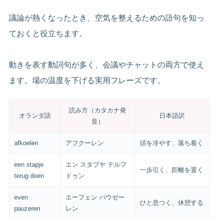
議論が熱くなったとき、空気を整えるための語句を知っ
ておくと役立ちます。
動きを表す動詞句が多く、会議やチャットの両方で使え
ます。場の温度を下げる実用フレーズです。
読み方（カタカナ発
オランダ語
日本語訳
音）
afkoelen
アフクーレン
頭を冷やす、落ち着く
een stapje
エン スタプヤ テルフ
一歩引く、距離を置く
terug doen
ドゥン
even
エーフェン パウゼー
ひと息つく、休憩する
pauzeren
レン