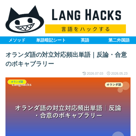
メソッド
単語暗記シート
英語
第二外国語
オランダ語の対立対応頻出単語｜反論・合意
のボキャブラリー
2026.07.03
2026.05.23
オランダ語