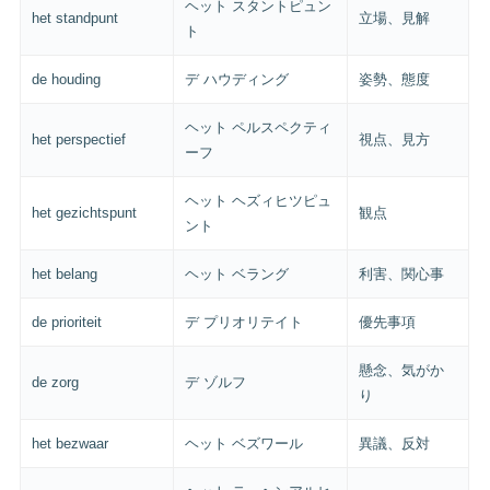
ヘット スタントピュン
het standpunt
立場、見解
ト
de houding
デ ハウディング
姿勢、態度
ヘット ペルスペクティ
het perspectief
視点、見方
ーフ
ヘット ヘズィヒツピュ
het gezichtspunt
観点
ント
het belang
ヘット ベラング
利害、関心事
de prioriteit
デ プリオリテイト
優先事項
懸念、気がか
de zorg
デ ゾルフ
り
het bezwaar
ヘット ベズワール
異議、反対