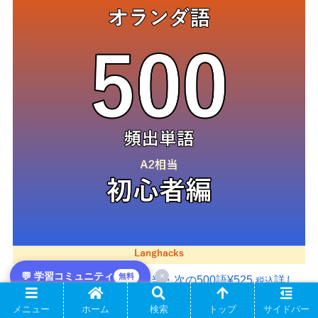
💬 学習コミュニティ
×
無料
頻出500単語 初心者編
A2相当・次の500語
¥525
詳し
税込
く見る
メニュー
ホーム
検索
トップ
サイドバー