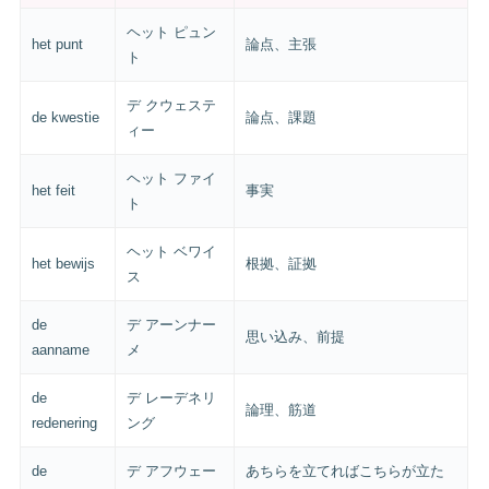
ヘット ピュン
het punt
論点、主張
ト
デ クウェステ
de kwestie
論点、課題
ィー
ヘット ファイ
het feit
事実
ト
ヘット ベワイ
het bewijs
根拠、証拠
ス
de
デ アーンナー
思い込み、前提
aanname
メ
de
デ レーデネリ
論理、筋道
redenering
ング
de
デ アフウェー
あちらを立てればこちらが立た