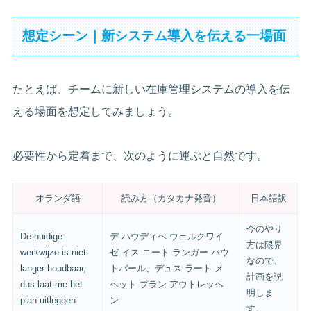
想定シーン｜新システム導入を伝える一場面
たとえば、チームに新しい在庫管理システムの導入を伝
える場面を想定してみましょう。
必要性から定着まで、次のように運ぶと自然です。
オランダ語
読み方（カタカナ発音）
日本語訳
今のやり
De huidige
デ ハウディヘ ウェルクワイ
方は限界
werkwijze is niet
ゼ イス ニート ランガー ハウ
なので、
langer houdbaar,
トバール、デュス ラート メ
計画を説
dus laat me het
ヘット プラン アウトレッヘ
明しま
plan uitleggen.
ン
す。