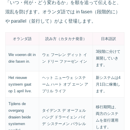
「いつ・何が・どう変わるか」を順を追って伝えると、
混乱を防げます。オランダ語では in fasen（段階的に）
や parallel（並行して）がよく登場します。
オランダ語
読み方（カタカナ発音）
日本語訳
3段階に分けて
We voeren dit in
ウェ フーレン ディット イ
展開していき
drie fasen in.
ン ドリー ファーゼン イン
ます。
Het nieuwe
ヘット ニューウェ システ
新システムは4
systeem gaat
ーム ハート オプ エーン ア
月1日に稼働し
op 1 april live.
プリル ライフ
ます。
Tijdens de
移行期間は、
overgang
タイデンス デ オーフェル
両方のシステ
draaien beide
ハング ドラーイェン バイ
ムを並行運用
systemen
デ システーメン パラレル
します。