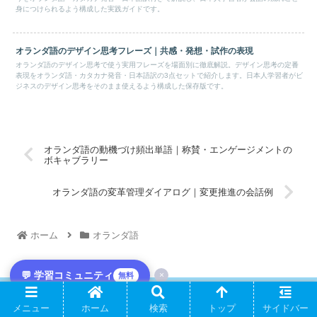
身につけられるよう構成した実践ガイドです。
オランダ語のデザイン思考フレーズ｜共感・発想・試作の表現
オランダ語のデザイン思考で使う実用フレーズを場面別に徹底解説。デザイン思考の定番
表現をオランダ語・カタカナ発音・日本語訳の3点セットで紹介します。日本人学習者がビ
ジネスのデザイン思考をそのまま使えるよう構成した保存版です。
オランダ語の動機づけ頻出単語｜称賛・エンゲージメントの
ボキャブラリー
オランダ語の変革管理ダイアログ｜変更推進の会話例
ホーム
オランダ語
💬 学習コミュニティ
×
無料
PAGE TOP
メニュー
ホーム
検索
トップ
サイドバー