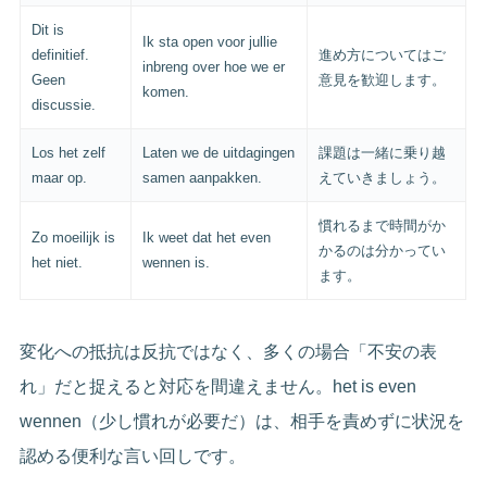
Dit is
Ik sta open voor jullie
definitief.
進め方についてはご
inbreng over hoe we er
Geen
意見を歓迎します。
komen.
discussie.
Los het zelf
Laten we de uitdagingen
課題は一緒に乗り越
maar op.
samen aanpakken.
えていきましょう。
慣れるまで時間がか
Zo moeilijk is
Ik weet dat het even
かるのは分かってい
het niet.
wennen is.
ます。
変化への抵抗は反抗ではなく、多くの場合「不安の表
れ」だと捉えると対応を間違えません。het is even
wennen（少し慣れが必要だ）は、相手を責めずに状況を
認める便利な言い回しです。