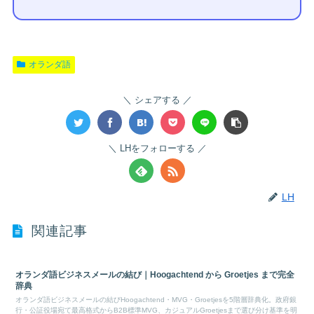
オランダ語
シェアする
LHをフォローする
LH
関連記事
オランダ語ビジネスメールの結び｜Hoogachtend から Groetjes まで完全
辞典
オランダ語ビジネスメールの結びHoogachtend・MVG・Groetjesを5階層辞典化。政府銀
行・公証役場宛て最高格式からB2B標準MVG、カジュアルGroetjesまで選び分け基準を明