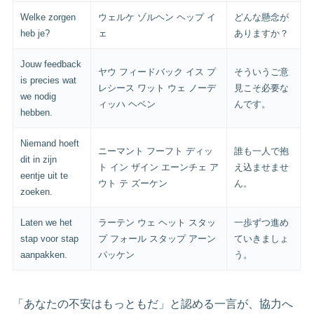
Welke zorgen
ウェルケ ゾルヘン ヘップ イ
どんな懸念が
heb je?
ェ
ありますか？
Jouw feedback
ヤウ フィードバック イス プ
そういうご意
is precies wat
レシース ワット ウェ ノーデ
見こそ必要な
we nodig
ィッハ ヘベン
んです。
hebben.
Niemand hoeft
ニーマント フーフト ディッ
誰も一人で抱
dit in zijn
ト イン ザイン エーンチェ ア
え込ませませ
eentje uit te
ウト テ ズーケン
ん。
zoeken.
Laten we het
ラーテン ウェ ヘット スタッ
一歩ずつ進め
stap voor stap
プ フォール スタップ アーン
ていきましょ
aanpakken.
パッケン
う。
「あなたの不安はもっともだ」と認める一言が、協力へ