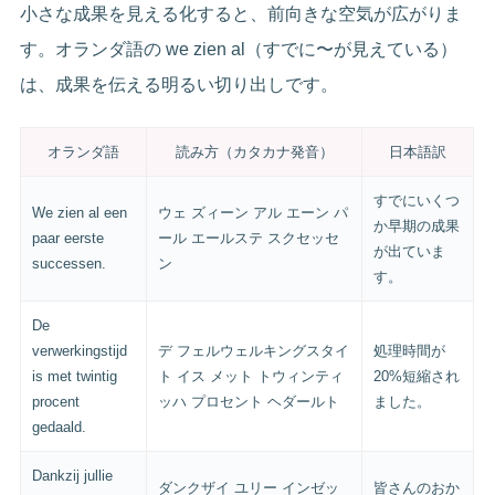
小さな成果を見える化すると、前向きな空気が広がりま
す。オランダ語の we zien al（すでに〜が見えている）
は、成果を伝える明るい切り出しです。
オランダ語
読み方（カタカナ発音）
日本語訳
すでにいくつ
We zien al een
ウェ ズィーン アル エーン パ
か早期の成果
paar eerste
ール エールステ スクセッセ
が出ていま
successen.
ン
す。
De
verwerkingstijd
デ フェルウェルキングスタイ
処理時間が
is met twintig
ト イス メット トウィンティ
20%短縮され
procent
ッハ プロセント ヘダールト
ました。
gedaald.
Dankzij jullie
ダンクザイ ユリー インゼッ
皆さんのおか