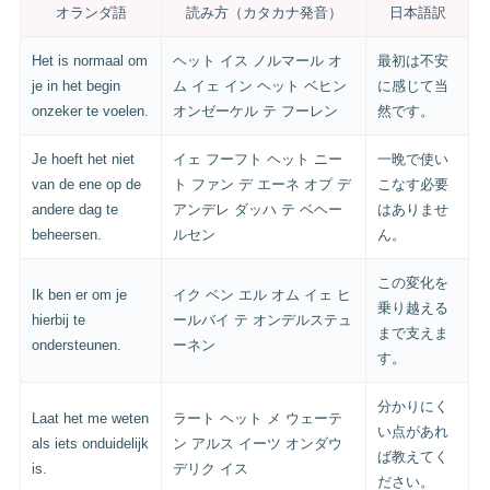
オランダ語
読み方（カタカナ発音）
日本語訳
Het is normaal om
ヘット イス ノルマール オ
最初は不安
je in het begin
ム イェ イン ヘット ベヒン
に感じて当
onzeker te voelen.
オンゼーケル テ フーレン
然です。
Je hoeft het niet
イェ フーフト ヘット ニー
一晩で使い
van de ene op de
ト ファン デ エーネ オプ デ
こなす必要
andere dag te
アンデレ ダッハ テ ベヘー
はありませ
beheersen.
ルセン
ん。
この変化を
Ik ben er om je
イク ベン エル オム イェ ヒ
乗り越える
hierbij te
ールバイ テ オンデルステュ
まで支えま
ondersteunen.
ーネン
す。
分かりにく
Laat het me weten
ラート ヘット メ ウェーテ
い点があれ
als iets onduidelijk
ン アルス イーツ オンダウ
ば教えてく
is.
デリク イス
ださい。