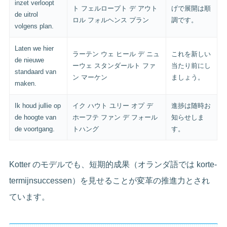
inzet verloopt
ト フェルロープト デ アウト
げで展開は順
de uitrol
ロル フォルヘンス プラン
調です。
volgens plan.
Laten we hier
ラーテン ウェ ヒール デ ニュ
これを新しい
de nieuwe
ーウェ スタンダールト ファ
当たり前にし
standaard van
ン マーケン
ましょう。
maken.
Ik houd jullie op
イク ハウト ユリー オプ デ
進捗は随時お
de hoogte van
ホーフテ ファン デ フォール
知らせしま
de voortgang.
トハング
す。
Kotter のモデルでも、短期的成果（オランダ語では korte-
termijnsuccessen）を見せることが変革の推進力とされ
ています。