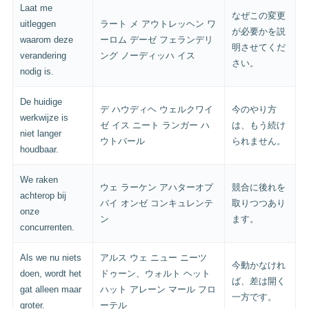
Laat me
なぜこの変更
uitleggen
ラート メ アウトレッヘン ワ
が必要かを説
waarom deze
ーロム デーゼ フェランデリ
明させてくだ
verandering
ング ノーディッハ イス
さい。
nodig is.
De huidige
デ ハウディヘ ウェルクワイ
今のやり方
werkwijze is
ゼ イス ニート ランガー ハ
は、もう続け
niet langer
ウトバール
られません。
houdbaar.
We raken
ウェ ラーケン アハターオプ
競合に後れを
achterop bij
バイ オンゼ コンキュレンテ
取りつつあり
onze
ン
ます。
concurrenten.
Als we nu niets
アルス ウェ ニュー ニーツ
今動かなけれ
doen, wordt het
ドゥーン、ウォルト ヘット
ば、差は開く
gat alleen maar
ハット アレーン マール フロ
一方です。
groter.
ーテル