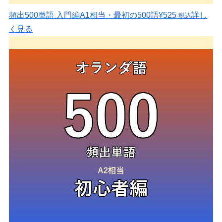
頻出500単語 入門編
A1相当・最初の500語
¥525
詳し
税込
く見る