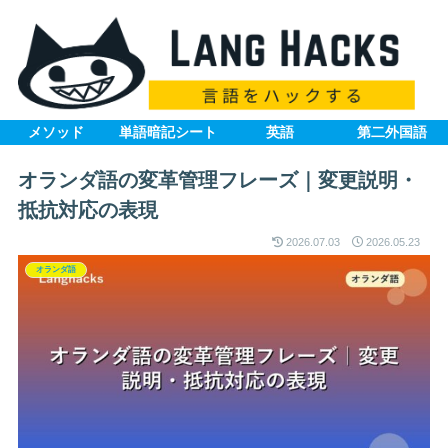
メソッド
単語暗記シート
英語
第二外国語
オランダ語の変革管理フレーズ｜変更説明・
抵抗対応の表現
2026.07.03
2026.05.23
オランダ語