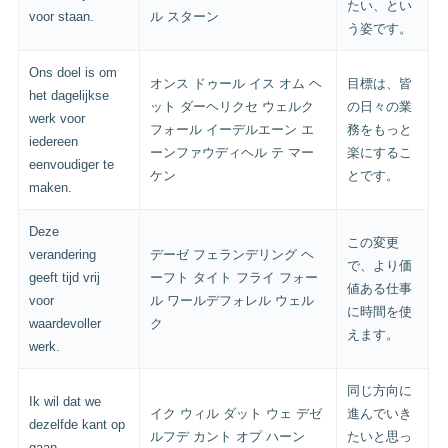
たい、とい
voor staan.
ル スターン
う姿です。
Ons doel is om
オンス ドゥール イス オム ヘ
目標は、皆
het dagelijkse
ット ダーヘリクセ ウェルク
の日々の業
werk voor
フォール イーデルエーン エ
務をもっと
iedereen
ーンファウディヘル テ マー
楽にするこ
eenvoudiger te
ケン
とです。
maken.
Deze
この変更
verandering
デーゼ フェランデリング ヘ
で、より価
geeft tijd vrij
ーフト タイト フライ フォー
値ある仕事
voor
ル ワールデフォレル ウェル
に時間を使
waardevoller
ク
えます。
werk.
同じ方向に
Ik wil dat we
イク ウィル ダット ウェ デゼ
進んでいき
dezelfde kant op
ルフデ カント オプ ハーン
たいと思っ
gaan.