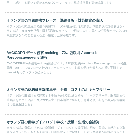
示し、感謝・お願いで締める各5パターン、NL/BE結語慣行差も完全網羅します。
オランダ語の問題解決フレーズ｜課題分析・対策提案の表現
オランダ語の問題解決で使う実用フレーズを場面別に徹底解説。問題解決の定番表現をオ
ランダ語・カタカナ発音・日本語訳の3点セットで紹介します。日本人学習者がビジネスの
問題解決をそのまま使えるよう構成した保存版です。
AVG/GDPR データ侵害 melding｜72시간以내 Autoriteit
Persoonsgegevens 通報
AVG/GDPRデータ侵害melding完全ガイド。72時間以内Autoriteit Persoonsgegevens通報
義務、art.33・34フローと社内エスカレーション、影響を受けた個人への通知手順まで
datalek対応テンプレを提示します。
オランダ語の財務計画頻出単語｜予算・コストのボキャブラリー
オランダ語の財務計画で頻出する単語を分野別にまとめたボキャブラリー集。財務計画の
重要語をオランダ語・カタカナ発音・日本語訳で整理し、意味と使い方を日本人学習者向
けに徹底解説します。
オランダ語の留学ダイアログ｜学校・授業・生活の会話例
オランダ語の留学のリアルな会話例（ダイアログ）を場面別に紹介。留学の自然なやり取
りをオランダ語・カタカナ発音・日本語訳付きで解説し、日本人学習者が会話の流れごと