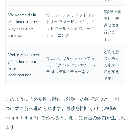
3段階で展
We voeren dit in
ウェ フーレン ディット イン
開し、来
drie fasen in, met
ドリー ファーゼン イン、メ
週研修を
volgende week
ット フォルヘンデ ウェーク
行いま
training.
トレーニング
す。
どんな懸
Welke zorgen heb
ウェルケ ゾルヘン ヘップ イ
念があり
je? Ik ben er om
ェ。イク ベン エル オム イェ
ますか。
je te
テ オンデルステューネン
私が支え
ondersteunen.
ます。
このように「必要性→計画→対話」の順で運ぶと、押し
つけずに前へ進められます。最後を問いかけ（welke
zorgen heb je?）で締めると、相手に発言の余白が生まれ
ます。