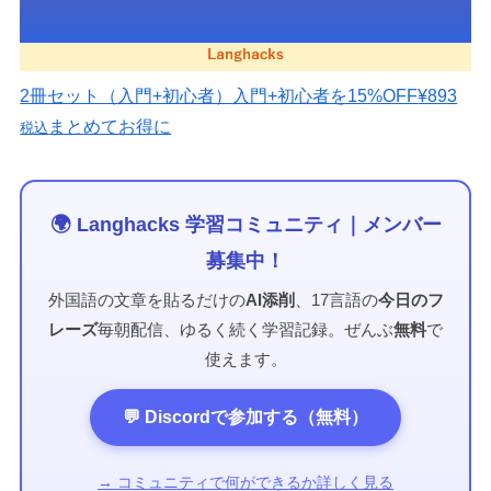
2冊セット（入門+初心者）
入門+初心者を15%OFF
¥893
まとめてお得に
税込
🌍 Langhacks 学習コミュニティ｜メンバー
募集中！
外国語の文章を貼るだけの
AI添削
、17言語の
今日のフ
レーズ
毎朝配信、ゆるく続く学習記録。ぜんぶ
無料
で
使えます。
💬 Discordで参加する（無料）
→ コミュニティで何ができるか詳しく見る