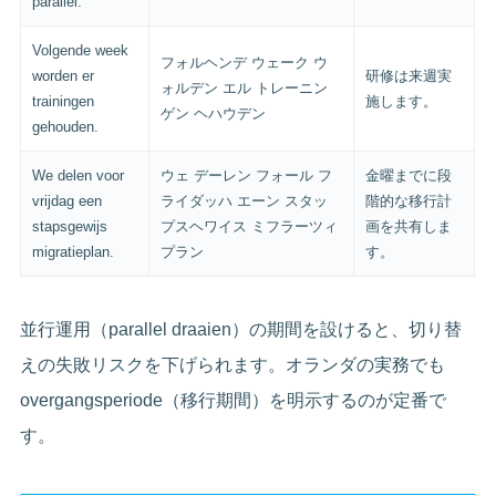
parallel.
Volgende week
フォルヘンデ ウェーク ウ
worden er
研修は来週実
ォルデン エル トレーニン
trainingen
施します。
ゲン ヘハウデン
gehouden.
We delen voor
ウェ デーレン フォール フ
金曜までに段
vrijdag een
ライダッハ エーン スタッ
階的な移行計
stapsgewijs
プスヘワイス ミフラーツィ
画を共有しま
migratieplan.
プラン
す。
並行運用（parallel draaien）の期間を設けると、切り替
えの失敗リスクを下げられます。オランダの実務でも
overgangsperiode（移行期間）を明示するのが定番で
す。