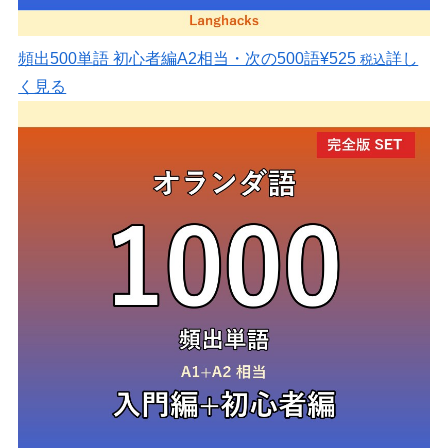
頻出500単語 初心者編
A2相当・次の500語
¥525
詳し
税込
く見る