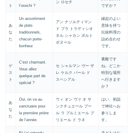
ン ロセチ
ト
l’osechi ?
ですか？
Un assortiment
縁起のよい
アン ナソルティマン
あ
de plats
意味を持つ
ド プラ トラディシオ
な
traditionnels,
伝統料理の
ネル シャカン ポルト
た
chacun porte-
詰め合わせ
ボヌール
bonheur.
です。
素敵です
C’est charmant.
ゲ
セ シャルマン ヴー ザ
ね。どこか
Vous allez
ス
レ ケルク パール ド
特別な場所
quelque part de
ト
スペシアル
へ行きます
spécial ?
か？
Oui, on va au
ウィ オン ヴァ オ サ
はい、初詣
あ
sanctuaire pour
ンクチュエール プー
で神社へお
な
la première prière
ル ラ プルミエール プ
参りしま
た
de l’année.
リエール ド ラネ
す。
Et j’ai entendu
子どもはお