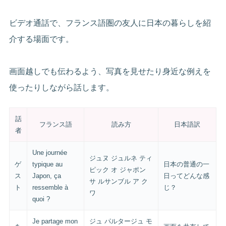
ビデオ通話で、フランス語圏の友人に日本の暮らしを紹
介する場面です。
画面越しでも伝わるよう、写真を見せたり身近な例えを
使ったりしながら話します。
話
フランス語
読み方
日本語訳
者
Une journée
ジュヌ ジュルネ ティ
ゲ
typique au
日本の普通の一
ピック オ ジャポン
ス
Japon, ça
日ってどんな感
サ ルサンブル ア ク
ト
ressemble à
じ？
ワ
quoi ?
Je partage mon
ジュ パルタージュ モ