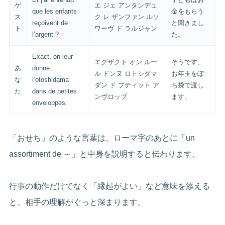
ゲ
エ ジェ アンタンデュ
que les enfants
金をもらう
ス
ク レ ザンファン ルソ
reçoivent de
と聞きまし
ト
ワーヴ ド ラルジャン
l’argent ?
た。
Exact, on leur
エグザクト オン ルー
そうです、
あ
donne
ル ドンヌ ロトシダマ
お年玉をぽ
な
l’otoshidama
ダン ド プティット ア
ち袋で渡し
た
dans de petites
ンヴロップ
ます。
enveloppes.
「おせち」のような言葉は、ローマ字のあとに「un
assortiment de ～」と中身を説明すると伝わります。
行事の動作だけでなく「縁起がよい」など意味を添える
と、相手の理解がぐっと深まります。