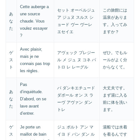
Cette auberge a
セット オーベルジュ
この旅館には
あ
une source
ア ジュヌ スルス シ
温泉がありま
な
chaude. Vous
ョード ヴー ヴーレ
す。入ってみ
た
voulez essayer
エセイエ
ますか？
?
Avec plaisir,
ゲ
アヴェック プレジー
ぜひ。でもル
mais je ne
ス
ル メ ジュ ヌ コネ パ
ールがよく分
connais pas trop
ト
トロ レ レーグル
からなくて。
les règles.
Pas
パ ダンキエチュード
大丈夫です。
あ
d’inquiétude.
ダボール オン ス ラ
まず湯に入る
な
D’abord, on se
ーヴ アヴァン ダン
前に体を洗い
た
lave avant
トレ
ます。
d’entrer.
ゲ
Je porte un
ジュ ポルト アン マ
湯船では水着
ス
maillot de bain
イヨ ド バン ダン ル
を着るんです