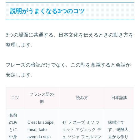
説明がうまくなる3つのコツ
3つの場面に共通する、日本文化を伝えるときの動き方を
整理します。
フレーズの暗記だけでなく、この型を意識すると会話が
安定します。
フランス語の
コツ
読み方
日本語訳
例
名前
のあ
C’est la soupe
セ ラ スープ ミソ フ
味噌汁で
とに
miso, faite
ェット アヴェック デ
す、発酵大
中身
avec du soja
ュ ソジャ フェルマン
豆から作り