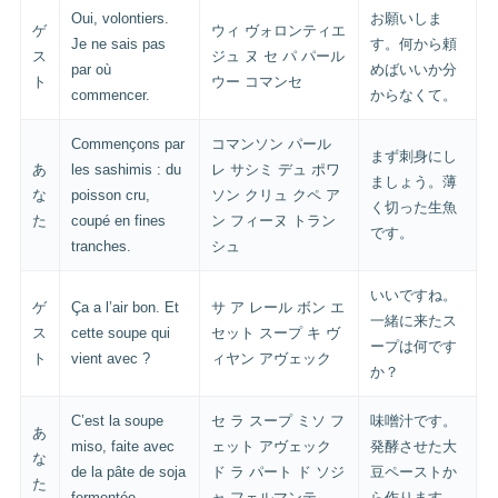
Oui, volontiers.
お願いしま
ゲ
ウィ ヴォロンティエ
Je ne sais pas
す。何から頼
ス
ジュ ヌ セ パ パール
par où
めばいいか分
ト
ウー コマンセ
commencer.
からなくて。
Commençons par
コマンソン パール
まず刺身にし
あ
les sashimis : du
レ サシミ デュ ポワ
ましょう。薄
な
poisson cru,
ソン クリュ クペ ア
く切った生魚
た
coupé en fines
ン フィーヌ トラン
です。
tranches.
シュ
いいですね。
ゲ
Ça a l’air bon. Et
サ ア レール ボン エ
一緒に来たス
ス
cette soupe qui
セット スープ キ ヴ
ープは何です
ト
vient avec ?
ィヤン アヴェック
か？
C’est la soupe
セ ラ スープ ミソ フ
味噌汁です。
あ
miso, faite avec
ェット アヴェック
発酵させた大
な
de la pâte de soja
ド ラ パート ド ソジ
豆ペーストか
た
fermentée.
ャ フェルマンテ
ら作ります。