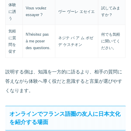
体験
Vous voulez
試してみま
に誘
ヴー ヴーレ エセイエ
essayer ?
すか？
う
気軽
N’hésitez pas
何でも気軽
に質
ネジテ パ ア ム ポゼ
à me poser
に聞いてく
問を
デ ケスチオン
des questions.
ださい。
促す
説明する側は、知識を一方的に語るより、相手の質問に
答えながら体験へ導く役だと意識すると言葉が選びやす
くなります。
オンラインでフランス語圏の友人に日本文化
を紹介する場面