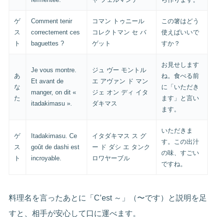
ゲ
Comment tenir
コマン トゥニール
この箸はどう
ス
correctement ces
コレクトマン セ バ
使えばいいで
ト
baguettes ?
ゲット
すか？
お見せします
Je vous montre.
ジュ ヴー モントル
あ
ね。食べる前
Et avant de
エ アヴァン ド マン
な
に「いただき
manger, on dit «
ジェ オン ディ イタ
た
ます」と言い
itadakimasu ».
ダキマス
ます。
いただきま
ゲ
Itadakimasu. Ce
イタダキマス ス グ
す。この出汁
ス
goût de dashi est
ー ド ダシ エ タンク
の味、すごい
ト
incroyable.
ロワヤーブル
ですね。
料理名を言ったあとに「C’est ～」（〜です）と説明を足
すと、相手が安心して口に運べます。