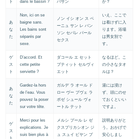
ト
dans le bassin ?
バサン
か？
Non, ici on se
いえ、ここで
ノン イシ オン ス ベ
あ
baigne sans.
は着けずに入
ーニュ サン レ バン
な
Les bains sont
ります。浴場
ソン セパレ パール
た
séparés par
は男女別で
セクス
sexe.
す。
ゲ
D’accord. Et
ダコール エ セット
なるほど。こ
ス
cette petite
プティット セルヴィ
の小さなタオ
ト
serviette ?
エット
ルは？
Gardez-la hors
ガルデ ラ オール ド
湯には浸け
あ
de l’eau. Vous
ロー ヴー プヴェ ラ
ず、頭にのせ
な
pouvez la poser
ポゼ シュール ヴォ
ておくといい
た
sur votre tête.
ートル テット
ですよ。
Merci pour les
メルシ プール レ ゼ
説明ありがと
ゲ
explications. Je
クスプリカシオン ジ
う。おかげで
ス
suis bien plus à
ュ スュイ ビヤン プ
安心しまし
ト