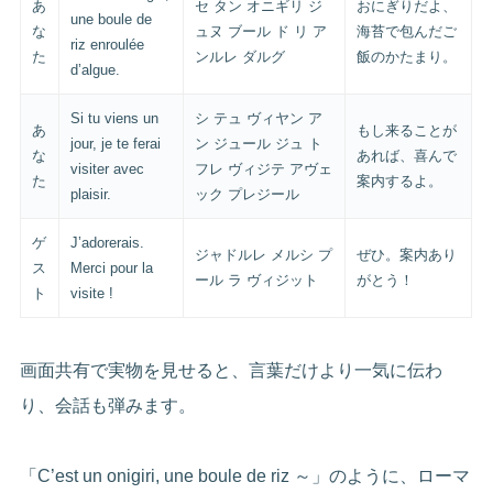
あ
セ タン オニギリ ジ
おにぎりだよ、
une boule de
な
ュヌ ブール ド リ ア
海苔で包んだご
riz enroulée
た
ンルレ ダルグ
飯のかたまり。
d’algue.
Si tu viens un
シ テュ ヴィヤン ア
あ
もし来ることが
jour, je te ferai
ン ジュール ジュ ト
な
あれば、喜んで
visiter avec
フレ ヴィジテ アヴェ
た
案内するよ。
plaisir.
ック プレジール
ゲ
J’adorerais.
ジャドルレ メルシ プ
ぜひ。案内あり
ス
Merci pour la
ール ラ ヴィジット
がとう！
ト
visite !
画面共有で実物を見せると、言葉だけより一気に伝わ
り、会話も弾みます。
「C’est un onigiri, une boule de riz ～」のように、ローマ