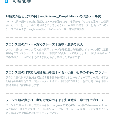
関連記事
AI翻訳の落とし穴15例｜anglicismeとDeepL/Mistralの仏語メール罠
DeepLで日本語から仏語に翻訳したメールを送ったら、相手から「ちょっと違う」と指摘
された。文法は正しいのに何が違うのか分からない。 AI翻訳の罠は「文法は合っている」
ケースに潜みます。anglicisme混入、Tu/Vous不一致、地域語彙混在。
フランス語のクレーム対応フレーズ｜謝罪・解決の表現
フランス語のクレーム対応で使う実用フレーズを場面別に徹底解説。クレーム対応の定番
表現をフランス語・カタカナ発音・日本語訳の3点セットで紹介します。日本人学習者がビ
ジネスのクレーム対応をそのまま使えるよう構成した保存版です。
フランス語の日本文化紹介頻出単語｜和食・伝統・行事のボキャブラリー
フランス語の日本文化紹介で頻出する単語を分野別にまとめたボキャブラリー集。日本文
化紹介の重要語をフランス語・カタカナ発音・日本語訳で整理し、意味と使い方を日本人
学習者向けに徹底解説します。
フランス語の声かけ・断り方完全ガイド｜安全対策・紳士的アプローチ
フランスの声かけ・断り方完全ガイド。dragueur文化と#MeToo以降の harcèlement de
rue法制化、紳士的アプローチ、笑顔のNon10フレーズ、tu/vous切替、SNS交換タイミン
グを仏語実例で徹底網羅した実用フレーズ集。