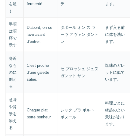
を足
fermenté.
テ
ます。
す
手順
D’abord, on se
ダボール オン ス ラ
まず入る前
は順
lave avant
ーヴ アヴァン ダント
に体を洗い
序で
d’entrer.
レ
ます。
示す
身近
なも
C’est proche
塩味のガレ
セ プロッシュ ジュヌ
のに
d’une galette
ットに似て
ガレット サレ
例え
salée.
います。
る
意味
料理ごとに
や背
Chaque plat
シャク プラ ポルト
縁起のよい
景を
porte bonheur.
ボヌール
意味があり
添え
ます。
る