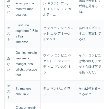
あ
画面を共有して
écran pour te
ン ネクラン プール
な
近所を見せる
montrer mon
ト モントレ モン カ
た
ね。
quartier.
ルティエ
C’est une
ゲ
セ チューヌ シュペレ
あれコンビニ？
supérette ? Elle
ス
ット エル ア レール
すごく充実して
a l’air
ト
イマンス
るね。
immense.
Oui, les konbini
ウィ レ コンビニ ヴ
そう、コンビニ
あ
vendent à
ァンド ア マンジェ
は食べ物もチケ
な
manger, des
デ ビエ プレスク ト
ットもほぼ何で
た
billets, presque
ゥ
も揃うんだ。
tout.
ゲ
Tu manges
テュ マンジュ クワ
それは何を食べ
ス
quoi, là ?
ラ
てるの？
ト
C’est un onigiri,