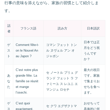
行事の意味を添えながら、家族の習慣として紹介しま
す。
話
フランス語
読み方
日本語訳
者
日本では正
ゲ
Comment fête-t-
コマン フェット トン
月をどう祝
ス
on le Nouvel An
ル ヌヴェル アン オ
うんです
ト
au Japon ?
ジャポン
か？
C’est notre plus
最大の祝日
セ ノートル プリュ グ
あ
grande fête. La
です。家族
ランド フェット ラ フ
な
famille se réunit
で集まりお
ァミーユ ス レユニ エ
た
et mange
せちを食べ
マンジュ ロセチ
l’osechi.
ます。
ゲ
C’est quoi
おせちって
セ クワ エグザクトマ
ス
exactement,
具体的に何