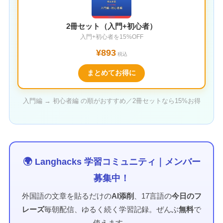
2冊セット（入門+初心者）
入門+初心者を15%OFF
¥893
税込
まとめてお得に
入門編 → 初心者編 の順がおすすめ／2冊セットなら15%お得
🌍 Langhacks 学習コミュニティ｜メンバー
募集中！
外国語の文章を貼るだけの
AI添削
、17言語の
今日のフ
レーズ
毎朝配信、ゆるく続く学習記録。ぜんぶ
無料
で
使えます。