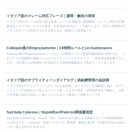
イタリア語のクレーム対応フレーズ｜謝罪・解決の表現
イタリア語のクレーム対応で使う実用フレーズを場面別に徹底解説。クレーム対応の定番
表現をイタリア語・カタカナ発音・日本語訳の3点セットで紹介します。日本人学習者がビ
ジネスのクレーム対応をそのまま使えるよう構成した保存版です。
Colloquio後のRingraziamento｜24時間ルールとLei maintenance
Colloquio後のRingraziamentoメールは、24時間ルールと面接官個別送信が標準です。 イ
タリアでも面接後の感謝メールはプロフェッショナルマナーで、一斉送信は逆効果になり
ます。 本記事では4段構造の本文設計から地域別温度差まで完全テンプレ化します。
イタリア語のサプライチェーンダイアログ｜供給網管理の会話例
イタリア語のサプライチェーンのリアルな会話例（ダイアログ）を場面別に紹介。サプラ
イチェーンの自然なやり取りをイタリア語・カタカナ発音・日本語訳付きで解説し、日本
人学習者が会話の流れごと身につけられるよう構成した実践ガイドです。
Sud Italia Caloroso｜Napoli/Bari/Palermo関係重視型
Sud Italia Calorosoは、Napoli・Bari・Palermoを代表とする南部イタリアの関係重視型メ
ール作法です。 Caloroso（温情）スタイル、長挨拶、家族言及OK、Voi残存がNord Italia
と全く異なる作法を生みます。