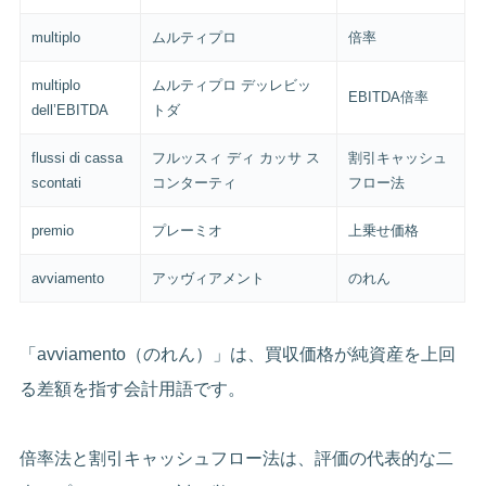
multiplo
ムルティプロ
倍率
multiplo
ムルティプロ デッレビッ
EBITDA倍率
dell’EBITDA
トダ
flussi di cassa
フルッスィ ディ カッサ ス
割引キャッシュ
scontati
コンターティ
フロー法
premio
プレーミオ
上乗せ価格
avviamento
アッヴィアメント
のれん
「avviamento（のれん）」は、買収価格が純資産を上回
る差額を指す会計用語です。
倍率法と割引キャッシュフロー法は、評価の代表的な二