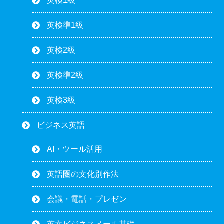
英検1級
英検準1級
英検2級
英検準2級
英検3級
ビジネス英語
AI・ツール活用
英語圏の文化別作法
会議・電話・プレゼン