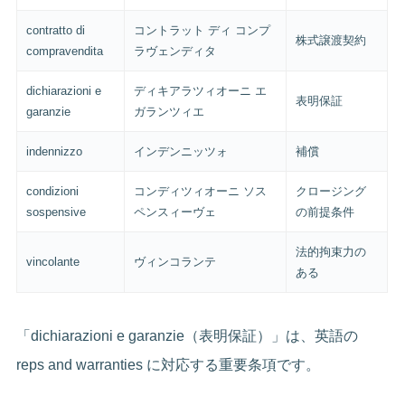
contratto di
コントラット ディ コンプ
株式譲渡契約
compravendita
ラヴェンディタ
dichiarazioni e
ディキアラツィオーニ エ
表明保証
garanzie
ガランツィエ
indennizzo
インデンニッツォ
補償
condizioni
コンディツィオーニ ソス
クロージング
sospensive
ペンスィーヴェ
の前提条件
法的拘束力の
vincolante
ヴィンコランテ
ある
「dichiarazioni e garanzie（表明保証）」は、英語の
reps and warranties に対応する重要条項です。