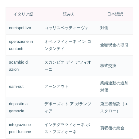
イタリア語
読み方
日本語訳
corrispettivo
コッリスペッティーヴォ
対価
operazione in
オペラツィオーネ イン コ
全額現金の取引
contanti
ンタンティ
scambio di
スカンビオ ディ アツィオ
株式交換
azioni
ーニ
業績連動の追加
earn-out
アーンアウト
対価
deposito a
デポーズィト ア ガランツ
第三者預託（エ
garanzia
ィア
スクロー）
integrazione
インテグラツィオーネ ポ
買収後の統合
post-fusione
ストフズィオーネ