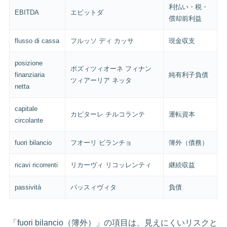
利払い・税・
EBITDA
エビットダ
償却前利益
flusso di cassa
フルッソ ディ カッサ
現金収支
posizione
ポズィツィオーネ フィナン
finanziaria
純有利子負債
ツィアーリア ネッタ
netta
capitale
カピターレ チルコランテ
運転資本
circolante
fuori bilancio
フオーリ ビランチョ
簿外（債務）
ricavi ricorrenti
リカーヴィ リコッレンティ
継続収益
passività
パッスィヴィタ
負債
「fuori bilancio（簿外）」の項目は、見えにくいリスクと