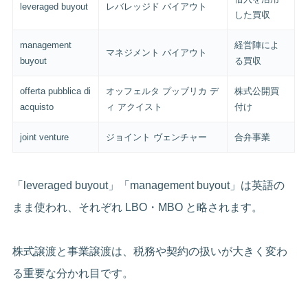
leveraged buyout
レバレッジド バイアウト
した買収
management
経営陣によ
マネジメント バイアウト
buyout
る買収
offerta pubblica di
オッフェルタ プッブリカ デ
株式公開買
acquisto
ィ アクイスト
付け
joint venture
ジョイント ヴェンチャー
合弁事業
「leveraged buyout」「management buyout」は英語の
まま使われ、それぞれ LBO・MBO と略されます。
株式譲渡と事業譲渡は、税務や契約の扱いが大きく変わ
る重要な分かれ目です。