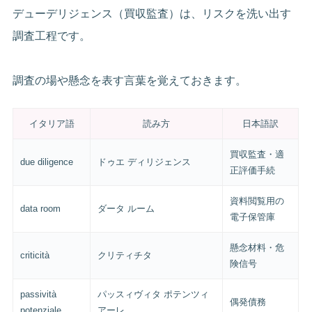
デューデリジェンス（買収監査）は、リスクを洗い出す
調査工程です。
調査の場や懸念を表す言葉を覚えておきます。
イタリア語
読み方
日本語訳
買収監査・適
due diligence
ドゥエ ディリジェンス
正評価手続
資料閲覧用の
data room
ダータ ルーム
電子保管庫
懸念材料・危
criticità
クリティチタ
険信号
passività
パッスィヴィタ ポテンツィ
偶発債務
potenziale
アーレ