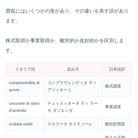
買収にはいくつかの形があり、その違いを表す語があり
ます。
株式取得か事業取得か、敵対的か友好的かを区別しま
す。
イタリア語
読み方
日本語訳
compravendita di
コンプラヴェンディタ ディ
株式譲渡
azioni
アツィオーニ
cessione di ramo
チェッスィオーネ ディ ラー
事業譲渡
d’azienda
モ ダジエンダ
scalata ostile
スカラータ オスティーレ
敵対的買収
借入を活用