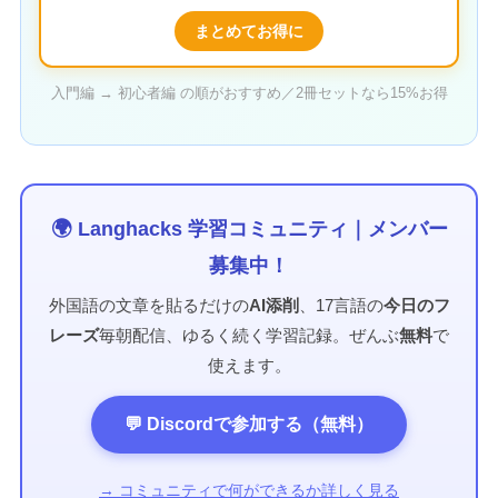
まとめてお得に
入門編 → 初心者編 の順がおすすめ／2冊セットなら15%お得
🌍 Langhacks 学習コミュニティ｜メンバー
募集中！
外国語の文章を貼るだけの
AI添削
、17言語の
今日のフ
レーズ
毎朝配信、ゆるく続く学習記録。ぜんぶ
無料
で
使えます。
💬 Discordで参加する（無料）
→ コミュニティで何ができるか詳しく見る