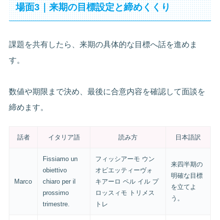
場面3｜来期の目標設定と締めくくり
課題を共有したら、来期の具体的な目標へ話を進めま
す。
数値や期限まで決め、最後に合意内容を確認して面談を
締めます。
話者
イタリア語
読み方
日本語訳
Fissiamo un
フィッシアーモ ウン
来四半期の
obiettivo
オビエッティーヴォ
明確な目標
Marco
chiaro per il
キアーロ ペル イル プ
を立てよ
prossimo
ロッスィモ トリメス
う。
trimestre.
トレ