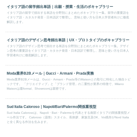
イタリア語の留学頻出単語｜出願・授業・生活のボキャブラリー
イタリア語の留学で頻出する単語を分野別にまとめたボキャブラリー集。留学の重要語を
イタリア語・カタカナ発音・日本語訳で整理し、意味と使い方を日本人学習者向けに徹底
解説します。
イタリア語のデザイン思考頻出単語｜UX・プロトタイプのボキャブラリー
イタリア語のデザイン思考で頻出する単語を分野別にまとめたボキャブラリー集。デザイ
ン思考の重要語をイタリア語・カタカナ発音・日本語訳で整理し、意味と使い方を日本人
学習者向けに徹底解説します。
Moda業界B2Bメール｜Gucci・Armani・Prada実務
Moda業界B2Bメールは、Gucci・Armani・Prada等のMaisonとの取引に特化した独自トピ
ックです。 「クリエイティブ」と「ブランド管理」の二重性が業界の特徴で、Milano
Maisonは最formal、Showroomは親密です。
Sud Italia Caloroso｜Napoli/Bari/Palermo関係重視型
Sud Italia Calorosoは、Napoli・Bari・Palermoを代表とする南部イタリアの関係重視型メ
ール作法です。 Caloroso（温情）スタイル、長挨拶、家族言及OK、Voi残存がNord Italia
と全く異なる作法を生みます。