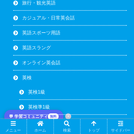
旅行・観光英語
カジュアル・日常英会話
英語スポーツ用語
英語スラング
オンライン英会話
英検
英検1級
英検準1級
💬 学習コミュニティ
×
無料
英検2級
メニュー
ホーム
検索
トップ
サイドバー