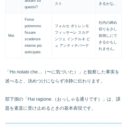
aiutarti su
スト
きるかな。
questo?
Forse
社内の締め
potremmo
フォルセ ポトレンモ
切りを少し
fissare
フィッサーレ スカデ
Mei
前倒しにで
scadenze
ンツェ インテルネ ピ
きるかもし
interne più
ュ アンティチパーテ
れません。
anticipate.
「Ho notato che…（〜に気づいた）」と観察した事実を
述べると、決めつけにならず冷静に伝わります。
部下側の「Hai ragione.（おっしゃる通りです）」は、課
題を素直に受け止めるときの基本表現です。