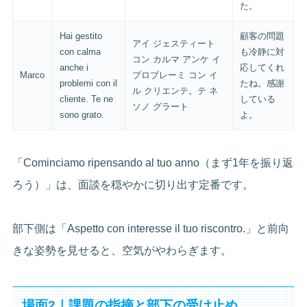
た。
Hai gestito
顧客の問題
アイ ジェスティート
con calma
も冷静に対
コン カルマ アンケ イ
anche i
応してくれ
Marco
プロブレーミ コン イ
problemi con il
たね。感謝
ル クリエンテ。テ ネ
cliente. Te ne
している
ソノ グラート
sono grato.
よ。
「Cominciamo ripensando al tuo anno（まず1年を振り返
ろう）」は、面談を穏やかに切り出す定番です。
部下側は「Aspetto con interesse il tuo riscontro.」と前向
きな姿勢を見せると、空気がやわらぎます。
場面2｜課題の指摘と部下の受け止め