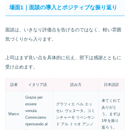
場面1｜面談の導入とポジティブな振り返り
面談は、いきなり評価点を告げるのではなく、軽い雰囲
気づくりから入ります。
上司はまず良い点を具体的に伝え、部下は感謝とともに
受け止めます。
話者
イタリア語
読み方
日本語訳
Grazie per
来てくれて
essere
グラツィエ ペル エッ
ありがと
venuta.
セレ ヴェヌータ。コミ
Marco
う。まずは
Cominciamo
ンチャーモ リペンサン
1年を振り
ripensando al
ド アル トゥオ アンノ
返ろう。