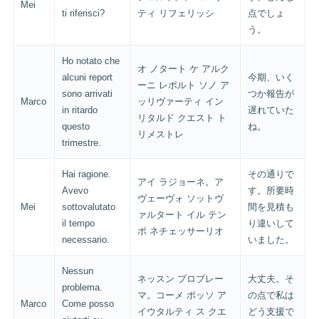
Mei
ti riferisci?
ティ リフェリッシ
点でしょ
う。
Ho notato che
オ ノタート ケ アルク
alcuni report
今期、いく
ーニ レポルト ソノ ア
sono arrivati
つか報告が
Marco
ッリヴァーティ イン
in ritardo
遅れていた
リタルド クエスト ト
questo
ね。
リメストレ
trimestre.
Hai ragione.
その通りで
アイ ラジョーネ。ア
Avevo
す。所要時
ヴェーヴォ ソットヴ
Mei
sottovalutato
間を見積も
ァルタート イル テン
il tempo
り違いして
ポ ネチェッサーリオ
necessario.
いました。
Nessun
ネッスン プロブレー
大丈夫。そ
problema.
マ。コーメ ポッソ ア
の点で私は
Marco
Come posso
イウタルティ ス クエ
どう支援で