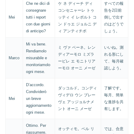
Che ne dici di
ケ ネ ディーチ ディ
すべての報
consegnare
コンセニャーレ トゥ
告を2日前
Mei
tutti i report
ッティ イ レポルト コ
倒しで出す
con due giorni
ン ドゥエ ジョルニ デ
のはどうで
di anticipo?
ィ アンティチポ
しょう。
Mi va bene.
ミ ヴァ ベーネ。レン
いいね。測
Rendiamolo
ディアーモロ ミズラ
れる形にし
Marco
misurabile e
ービレ エ モニトリア
て、毎月確
monitoriamolo
ーモロ オーニ メーゼ
認しよう。
ogni mese.
D’accordo.
ダッコルド。コンディ
了解です。
Condividerò
ヴィデロ ウン ブレー
毎月、簡単
Mei
un breve
ヴェ アッジョルナメ
な進捗を共
aggiornamento
ント オーニ メーゼ
有します。
ogni mese.
Ottimo. Per
オッティモ。ペル リ
では、合意
riassumere,