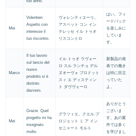
tuo anno.
はい。フィ
Volentieri.
ヴォレンティエーリ。
ードバック
Aspetto con
アスペット コン イン
Mei
を楽しみに
interesse il
テレッセ イル トゥオ
していま
tuo riscontro.
リスコントロ
す。
Il tuo lavoro
イル トゥオ ラヴォー
新製品の発
sul lancio del
ロ スル ランチョ デル
表での働き
nuovo
Marco
ヌオーヴォ プロドット
は特に目立
prodotto si è
スィ エ ディスティン
っていた
distinto
ト ダヴヴェーロ
よ。
davvero.
ありがとう
Grazie. Quel
ございま
グラツィエ。クエル プ
progetto mi ha
す。あの案
Mei
ロジェット ミ ア イン
insegnato
件では多く
セニャート モルト
molto.
を学びまし