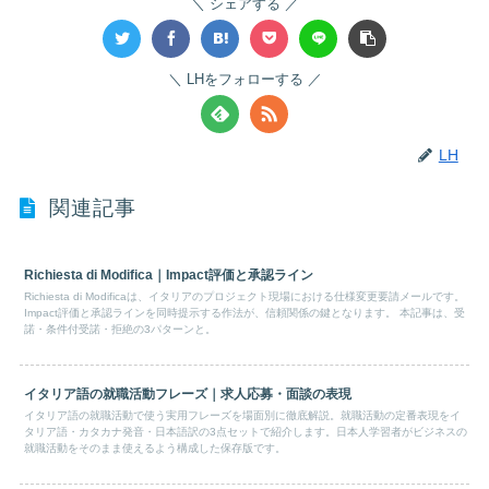
シェアする
LHをフォローする
LH
関連記事
Richiesta di Modifica｜Impact評価と承認ライン
Richiesta di Modificaは、イタリアのプロジェクト現場における仕様変更要請メールです。
Impact評価と承認ラインを同時提示する作法が、信頼関係の鍵となります。 本記事は、受
諾・条件付受諾・拒絶の3パターンと。
イタリア語の就職活動フレーズ｜求人応募・面談の表現
イタリア語の就職活動で使う実用フレーズを場面別に徹底解説。就職活動の定番表現をイ
タリア語・カタカナ発音・日本語訳の3点セットで紹介します。日本人学習者がビジネスの
就職活動をそのまま使えるよう構成した保存版です。