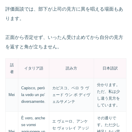
評価面談では、部下が上司の見方に異を唱える場面もあ
ります。
正面から否定せず、いったん受け止めてから自分の見方
を返すと角が立ちません。
話
イタリア語
読み方
日本語訳
者
分かります。
Capisco, però
カピスコ、ペロ ラ ヴ
ただ、私は少
Mei
la vedo un po’
ェード ウン ポ ディヴ
し違う見方を
diversamente.
ェルサメンテ
しています。
È vero, anche
その通りで
エ ヴェーロ、アンケ
se vorrei
す。ただ少し
セ ヴォッレイ アッジ
Mei
aggiungere un
補足したい背