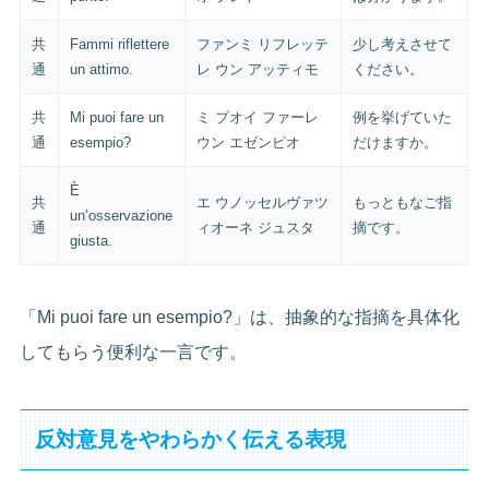
共
Fammi riflettere
ファンミ リフレッテ
少し考えさせて
通
un attimo.
レ ウン アッティモ
ください。
共
Mi puoi fare un
ミ プオイ ファーレ
例を挙げていた
通
esempio?
ウン エゼンピオ
だけますか。
È
共
エ ウノッセルヴァツ
もっともなご指
un’osservazione
通
ィオーネ ジュスタ
摘です。
giusta.
「Mi puoi fare un esempio?」は、抽象的な指摘を具体化
してもらう便利な一言です。
反対意見をやわらかく伝える表現