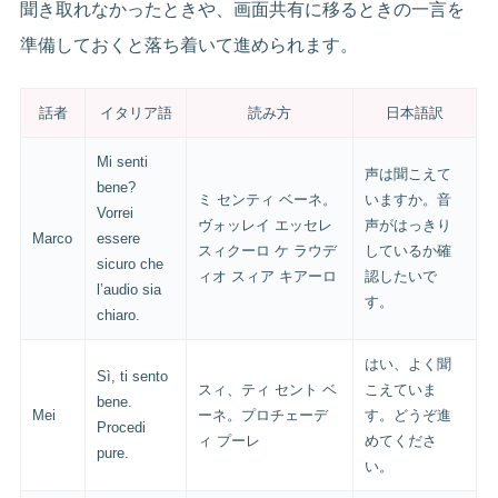
聞き取れなかったときや、画面共有に移るときの一言を
準備しておくと落ち着いて進められます。
話者
イタリア語
読み方
日本語訳
Mi senti
声は聞こえて
bene?
ミ センティ ベーネ。
いますか。音
Vorrei
ヴォッレイ エッセレ
声がはっきり
Marco
essere
スィクーロ ケ ラウデ
しているか確
sicuro che
ィオ スィア キアーロ
認したいで
l’audio sia
す。
chiaro.
はい、よく聞
Sì, ti sento
スィ、ティ セント ベ
こえていま
bene.
Mei
ーネ。プロチェーデ
す。どうぞ進
Procedi
ィ プーレ
めてくださ
pure.
い。