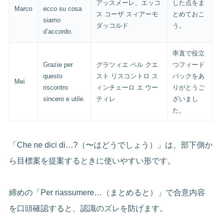
アッスメーレ、エッコ
した点をま
Marco
ecco su cosa
ス コーザ スィアーモ
とめておこ
siamo
ダッコルド
う。
d’accordo.
率直で役立
Grazie per
グラツィエ ペル クエ
つフィード
questo
スト リスコントロ ス
バックをあ
Mei
riscontro
ィンチェーロ エ ウー
りがとうご
sincero e utile.
ティレ
ざいまし
た。
「Che ne dici di…?（〜はどうでしょう）」は、部下側か
ら目標案を提案するときに使いやすい形です。
締めの「Per riassumere…（まとめると）」で合意内容
を口頭確認すると、認識のズレを防げます。