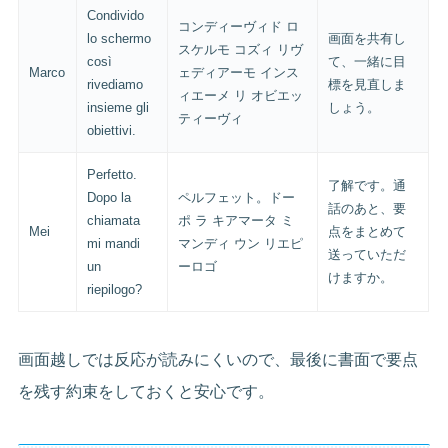
Condivido
コンディーヴィド ロ
lo schermo
画面を共有し
スケルモ コズィ リヴ
così
て、一緒に目
Marco
ェディアーモ インス
rivediamo
標を見直しま
ィエーメ リ オビエッ
insieme gli
しょう。
ティーヴィ
obiettivi.
Perfetto.
了解です。通
Dopo la
ペルフェット。ドー
話のあと、要
chiamata
ポ ラ キアマータ ミ
Mei
点をまとめて
mi mandi
マンディ ウン リエピ
送っていただ
un
ーロゴ
けますか。
riepilogo?
画面越しでは反応が読みにくいので、最後に書面で要点
を残す約束をしておくと安心です。