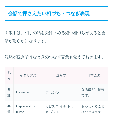
会話で押さえたい相づち・つなぎ表現
面談中は、相手の話を受け止める短い相づちがあると会
話が滑らかになります。
沈黙が続きそうなときのつなぎ言葉も覚えておきます。
話
イタリア語
読み方
日本語訳
者
共
なるほど、納得
Ha senso.
ア センソ
通
です。
共
Capisco il tuo
カピスコ イル トゥ
おっしゃること
通
punto.
オ プント
は分かります。