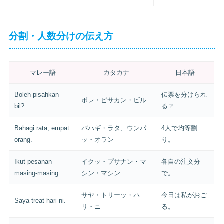
分割・人数分けの伝え方
マレー語
カタカナ
日本語
Boleh pisahkan
伝票を分けられ
ボレ・ピサカン・ビル
bil?
る？
Bahagi rata, empat
バハギ・ラタ、ウンパ
4人で均等割
orang.
ッ・オラン
り。
Ikut pesanan
イクッ・プサナン・マ
各自の注文分
masing-masing.
シン・マシン
で。
サヤ・トリーッ・ハ
今日は私がおご
Saya treat hari ni.
リ・ニ
る。