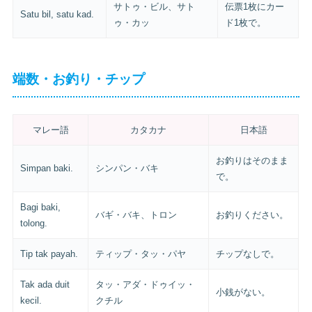
サトゥ・ビル、サト
伝票1枚にカー
Satu bil, satu kad.
ゥ・カッ
ド1枚で。
端数・お釣り・チップ
マレー語
カタカナ
日本語
お釣りはそのまま
Simpan baki.
シンパン・バキ
で。
Bagi baki,
バギ・バキ、トロン
お釣りください。
tolong.
Tip tak payah.
ティップ・タッ・パヤ
チップなしで。
Tak ada duit
タッ・アダ・ドゥイッ・
小銭がない。
kecil.
クチル