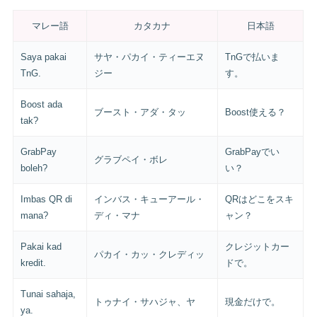
マレー語
カタカナ
日本語
Saya pakai
サヤ・パカイ・ティーエヌ
TnGで払いま
TnG.
ジー
す。
Boost ada
ブースト・アダ・タッ
Boost使える？
tak?
GrabPay
GrabPayでい
グラブペイ・ボレ
boleh?
い？
Imbas QR di
インバス・キューアール・
QRはどこをスキ
mana?
ディ・マナ
ャン？
Pakai kad
クレジットカー
パカイ・カッ・クレディッ
kredit.
ドで。
Tunai sahaja,
トゥナイ・サハジャ、ヤ
現金だけで。
ya.