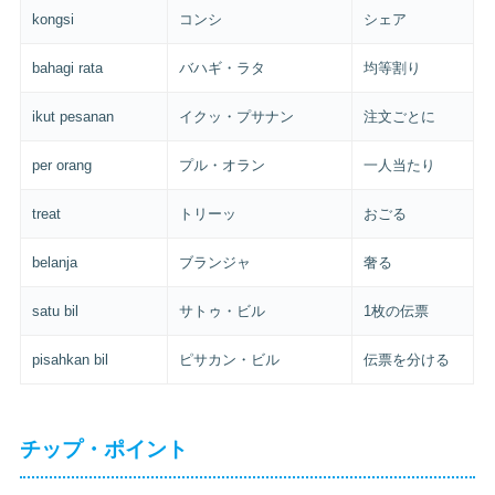
kongsi
コンシ
シェア
bahagi rata
バハギ・ラタ
均等割り
ikut pesanan
イクッ・プサナン
注文ごとに
per orang
プル・オラン
一人当たり
treat
トリーッ
おごる
belanja
ブランジャ
奢る
satu bil
サトゥ・ビル
1枚の伝票
pisahkan bil
ピサカン・ビル
伝票を分ける
チップ・ポイント