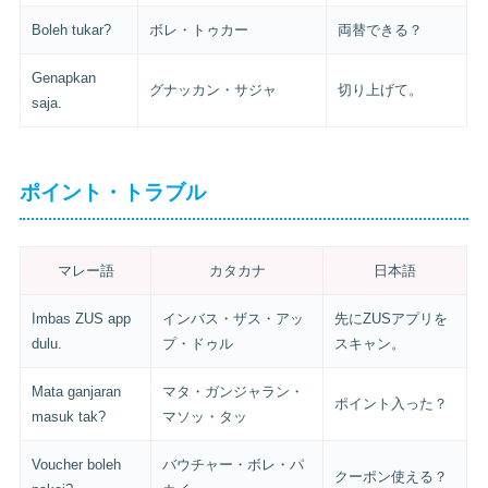
Boleh tukar?
ボレ・トゥカー
両替できる？
Genapkan
グナッカン・サジャ
切り上げて。
saja.
ポイント・トラブル
マレー語
カタカナ
日本語
Imbas ZUS app
インバス・ザス・アッ
先にZUSアプリを
dulu.
プ・ドゥル
スキャン。
Mata ganjaran
マタ・ガンジャラン・
ポイント入った？
masuk tak?
マソッ・タッ
Voucher boleh
バウチャー・ボレ・パ
クーポン使える？