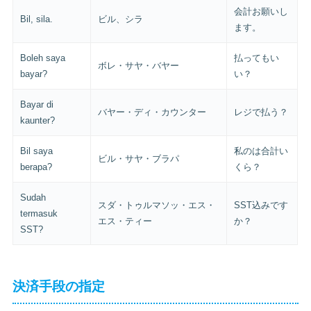
会計お願いし
Bil, sila.
ビル、シラ
ます。
Boleh saya
払ってもい
ボレ・サヤ・バヤー
bayar?
い？
Bayar di
バヤー・ディ・カウンター
レジで払う？
kaunter?
Bil saya
私のは合計い
ビル・サヤ・ブラパ
berapa?
くら？
Sudah
スダ・トゥルマソッ・エス・
SST込みです
termasuk
エス・ティー
か？
SST?
決済手段の指定