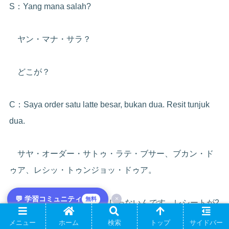
S：Yang mana salah?
ヤン・マナ・サラ？
どこが？
C：Saya order satu latte besar, bukan dua. Resit tunjuk
dua.
サヤ・オーダー・サトゥ・ラテ・ブサー、ブカン・ド
ゥア、レシッ・トゥンジョッ・ドゥア。
💬 学習コミュニティ
×
無料
ラージのラテ1つで、2つじゃないんです。レシートが2
つになってる。
メニュー
ホーム
検索
トップ
サイドバー