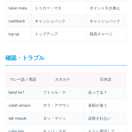
tukar mata
トゥカー・マタ
ポイント引き換え
cashback
キャッシュバック
キャッシュバック
top up
トップアップ
残高チャージ
確認・トラブル
マレー語／用語
カタカナ
日本語
betul ke?
ブトゥル・ケ
合ってる？
salah amaun
サラ・アマウン
金額が違う
tak masuk
タッ・マソッ
反映されない
cuba lagi
チュバ・ラギ
もう一度試して