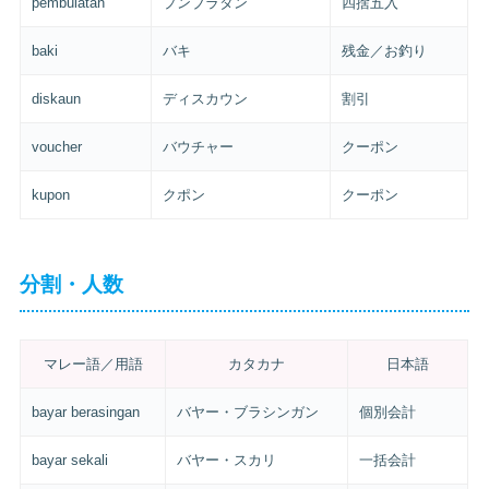
pembulatan
プンブラタン
四捨五入
baki
バキ
残金／お釣り
diskaun
ディスカウン
割引
voucher
バウチャー
クーポン
kupon
クポン
クーポン
分割・人数
マレー語／用語
カタカナ
日本語
bayar berasingan
バヤー・ブラシンガン
個別会計
bayar sekali
バヤー・スカリ
一括会計