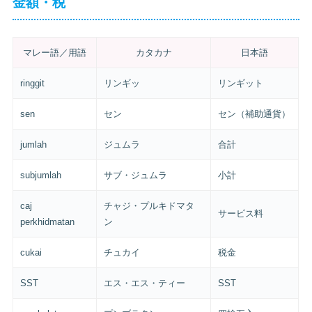
金額・税
マレー語／用語
カタカナ
日本語
ringgit
リンギッ
リンギット
sen
セン
セン（補助通貨）
jumlah
ジュムラ
合計
subjumlah
サブ・ジュムラ
小計
caj
チャジ・プルキドマタ
サービス料
perkhidmatan
ン
cukai
チュカイ
税金
SST
エス・エス・ティー
SST