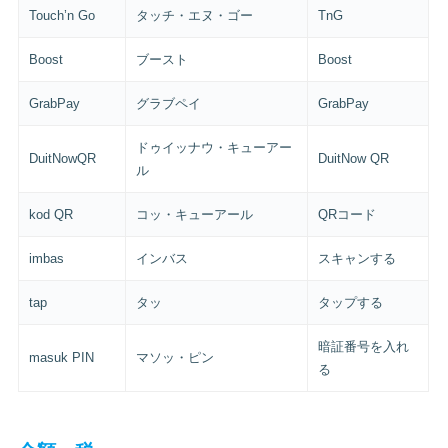
Touch’n Go
タッチ・エヌ・ゴー
TnG
Boost
ブースト
Boost
GrabPay
グラブペイ
GrabPay
ドゥイッナウ・キューアー
DuitNowQR
DuitNow QR
ル
kod QR
コッ・キューアール
QRコード
imbas
インバス
スキャンする
tap
タッ
タップする
暗証番号を入れ
masuk PIN
マソッ・ピン
る