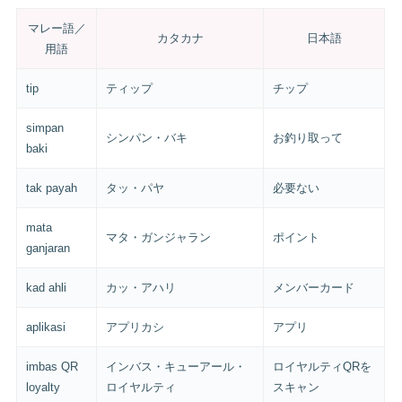
マレー語／
カタカナ
日本語
用語
tip
ティップ
チップ
simpan
シンパン・バキ
お釣り取って
baki
tak payah
タッ・パヤ
必要ない
mata
マタ・ガンジャラン
ポイント
ganjaran
kad ahli
カッ・アハリ
メンバーカード
aplikasi
アプリカシ
アプリ
imbas QR
インバス・キューアール・
ロイヤルティQRを
loyalty
ロイヤルティ
スキャン