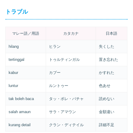
トラブル
マレー語／用語
カタカナ
日本語
hilang
ヒラン
失くした
tertinggal
トゥルティンガル
置き忘れた
kabur
カブー
かすれた
luntur
ルントゥー
色あせ
tak boleh baca
タッ・ボレ・バチャ
読めない
salah amaun
サラ・アマウン
金額違い
kurang detail
クラン・ディテイル
詳細不足