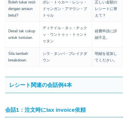
Boleh tukar resit
ボレ・トゥカー・レシッ・
正しい金額の
dengan amaun
ドゥンガン・アマウン・ブ
レシートに替
betul?
トゥル
えて？
ディテイル・タッ・チュク
Detail tak cukup
経費申請に詳
ッ・ウントゥッ・トゥント
untuk tuntutan.
細不足。
ゥタン
Sila tambah
シラ・タンバ・ブレイクダ
明細を追加し
breakdown.
ウン
てください。
レシート関連の会話例4本
会話1：注文時にtax invoice依頼