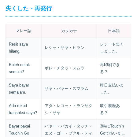
失くした・再発行
マレー語
カタカナ
日本語
Resit saya
レシート失く
レシッ・サヤ・ヒラン
hilang.
しました。
Boleh cetak
再印刷でき
ボレ・チタッ・スムラ
semula?
る？
Saya bayar
昨日支払いま
サヤ・バヤー・スマラム
semalam.
した。
Ada rekod
アダ・レコッ・トランサク
取引履歴あ
transaksi saya?
シ・サヤ
る？
Bayar pakai
バヤー・パカイ・タッチ・
3時にTouch’n
Touch’n Go
エヌ・ゴー・プクル・ティ
Goで払いまし