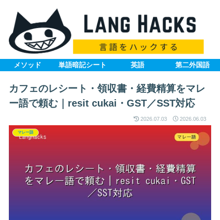
メソッド
単語暗記シート
英語
第二外国語
カフェのレシート・領収書・経費精算をマレ
ー語で頼む｜resit cukai・GST／SST対応
2026.07.03
2026.06.03
マレー語