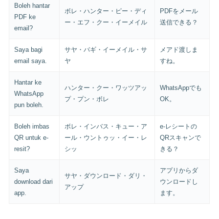
Boleh hantar
ボレ・ハンター・ピー・ディ
PDFをメール
PDF ke
ー・エフ・クー・イーメイル
送信できる？
email?
Saya bagi
サヤ・バギ・イーメイル・サ
メアド渡しま
email saya.
ヤ
すね。
Hantar ke
ハンター・クー・ワッツアッ
WhatsAppでも
WhatsApp
プ・プン・ボレ
OK。
pun boleh.
Boleh imbas
ボレ・インバス・キュー・ア
e-レシートの
QR untuk e-
ール・ウントゥッ・イー・レ
QRスキャンで
resit?
シッ
きる？
Saya
アプリからダ
サヤ・ダウンロード・ダリ・
download dari
ウンロードし
アップ
app.
ます。