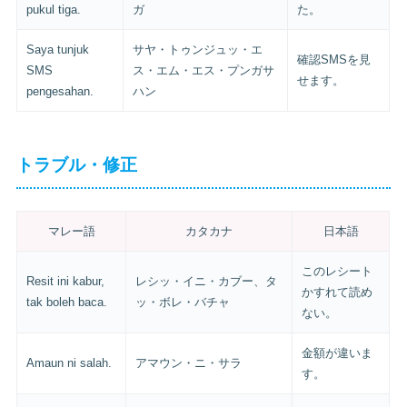
pukul tiga.
ガ
た。
Saya tunjuk
サヤ・トゥンジュッ・エ
確認SMSを見
SMS
ス・エム・エス・プンガサ
せます。
pengesahan.
ハン
トラブル・修正
マレー語
カタカナ
日本語
このレシート
Resit ini kabur,
レシッ・イニ・カブー、タ
かすれて読め
tak boleh baca.
ッ・ボレ・バチャ
ない。
金額が違いま
Amaun ni salah.
アマウン・ニ・サラ
す。