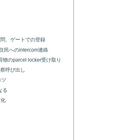
訪問、ゲートでの登録
住民へのintercom連絡
のparcel locker受け取り
警察呼び出し
コツ
なる
慣化