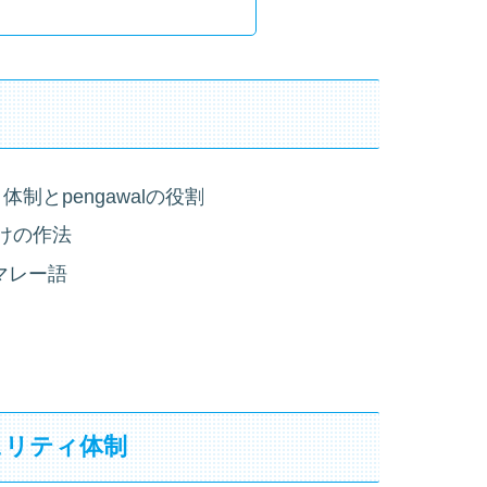
とpengawalの役割
C預けの作法
のマレー語
ュリティ体制