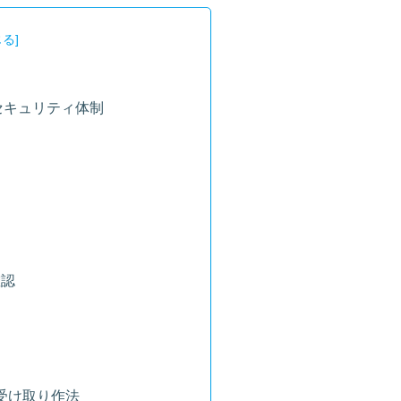
セキュリティ体制
知
確認
錠
veの受け取り作法