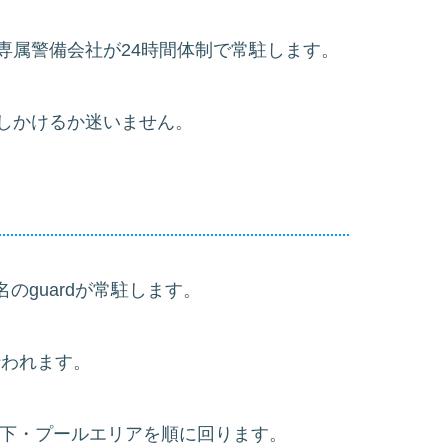
専属警備会社が24時間体制で常駐します。
しかけるか迷いません。
2〜3名のguardが常駐します。
行われます。
用廊下・プールエリアを順に回ります。