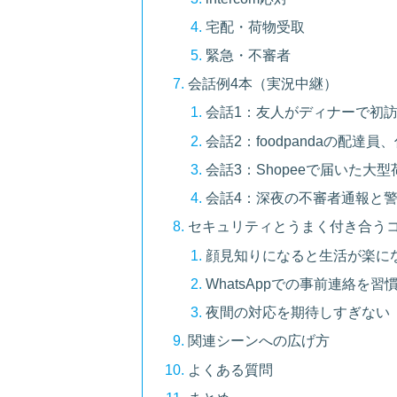
宅配・荷物受取
緊急・不審者
会話例4本（実況中継）
会話1：友人がディナーで初
会話2：foodpandaの配達員、
会話3：Shopeeで届いた大型荷物
会話4：深夜の不審者通報と
セキュリティとうまく付き合う
顔見知りになると生活が楽に
WhatsAppでの事前連絡を習
夜間の対応を期待しすぎない
関連シーンへの広げ方
よくある質問