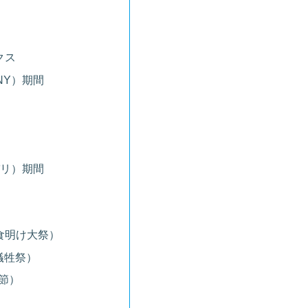
クス
（CNY）期間
パバリ）期間
ri（断食明け大祭）
a（犠牲祭）
春節）
）