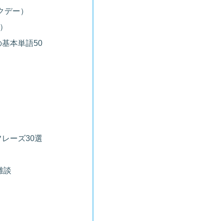
ックデー）
ス）
基本単語50
レーズ30選
雑談