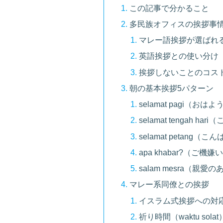
この記事で分かること
多民族オフィスの挨拶事
マレー語挨拶が選ばれ
英語挨拶との使い分け
挨拶しないことのコス
朝の基本挨拶5パターン
selamat pagi（お
selamat tengah ha
selamat petang
apa khabar?（ご機
salam mesra（親愛
マレー系同僚との挨拶
イスラム式挨拶への対
祈り時間（waktu sol