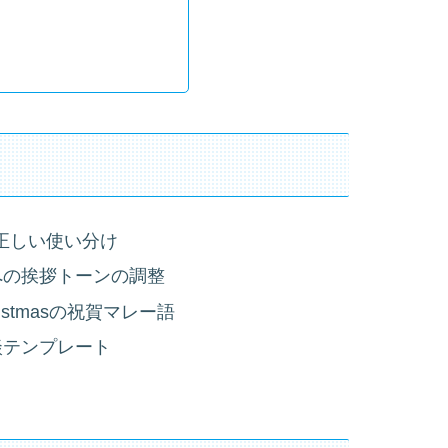
sraの正しい使い分け
への挨拶トーンの調整
Christmasの祝賀マレー語
談テンプレート