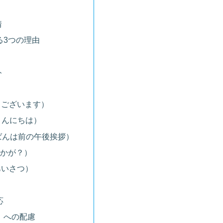
情
る3つの理由
ト
はようございます）
ri（こんにちは）
（こんばんは前の午後挨拶）
嫌いかが？）
のあいさつ）
応
at）への配慮