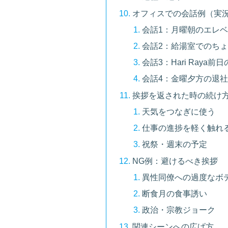
オフィスでの会話例（実況
会話1：月曜朝のエレ
会話2：給湯室でのち
会話3：Hari Raya
会話4：金曜夕方の退
挨拶を返された時の続け
天気をつなぎに使う
仕事の進捗を軽く触れ
祝祭・週末の予定
NG例：避けるべき挨拶
異性同僚への過度なボ
断食月の食事誘い
政治・宗教ジョーク
関連シーンへの広げ方