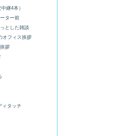
中継4本）
ベーター前
ょっとした雑談
前日のオフィス挨拶
社挨拶
方
る
ディタッチ