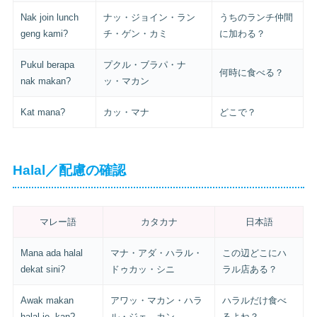
Nak join lunch
ナッ・ジョイン・ラン
うちのランチ仲間
geng kami?
チ・ゲン・カミ
に加わる？
Pukul berapa
プクル・ブラパ・ナ
何時に食べる？
nak makan?
ッ・マカン
Kat mana?
カッ・マナ
どこで？
Halal／配慮の確認
マレー語
カタカナ
日本語
Mana ada halal
マナ・アダ・ハラル・
この辺どこにハ
dekat sini?
ドゥカッ・シニ
ラル店ある？
Awak makan
アワッ・マカン・ハラ
ハラルだけ食べ
halal je, kan?
ル・ジェ、カン
るよね？