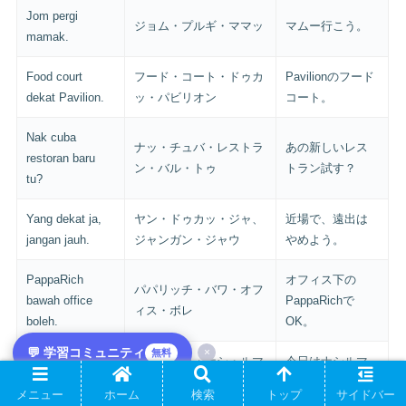
Jom pergi
ジョム・プルギ・ママッ
マムー行こう。
mamak.
Food court
フード・コート・ドゥカ
Pavilionのフード
dekat Pavilion.
ッ・パビリオン
コート。
Nak cuba
ナッ・チュバ・レストラ
あの新しいレス
restoran baru
ン・バル・トゥ
トラン試す？
tu?
Yang dekat ja,
ヤン・ドゥカッ・ジャ、
近場で、遠出は
jangan jauh.
ジャンガン・ジャウ
やめよう。
PappaRich
オフィス下の
パパリッチ・バワ・オフ
bawah office
PappaRichで
ィス・ボレ
boleh.
OK。
💬 学習コミュニティ
×
無料
Saya nak nasi
サヤ・ナッ・ナシ・ルマ
今日はナシルマ
lemak hari ni.
ッ・ハリ・ニ
ック食べたい。
メニュー
ホーム
検索
トップ
サイドバー