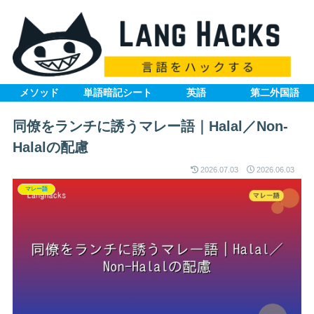
メソッド
単語暗記シート
英語
第二外国語
同僚をランチに誘うマレー語｜Halal／Non-
Halalの配慮
2026.07.03
2026.06.03
マレー語