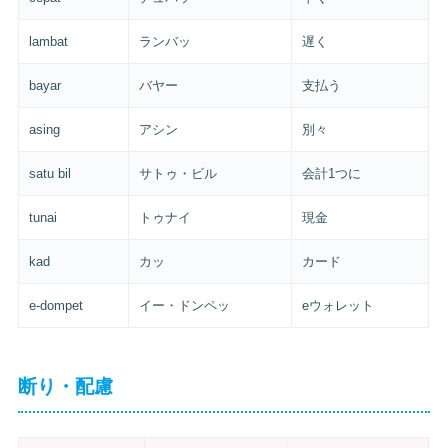
lambat
ランバッ
遅く
bayar
バヤー
支払う
asing
アシン
別々
satu bil
サトゥ・ビル
会計1つに
tunai
トゥナイ
現金
kad
カッ
カード
e-dompet
イー・ドンペッ
eウォレット
断り・配慮