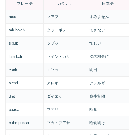
マレー語
カタカナ
日本語
maaf
マアフ
すみません
tak boleh
タッ・ボレ
できない
sibuk
シブッ
忙しい
lain kali
ライン・カリ
次の機会に
esok
エソッ
明日
alergi
アレギ
アレルギー
diet
ダイエッ
食事制限
puasa
プアサ
断食
buka puasa
ブカ・プアサ
断食明け