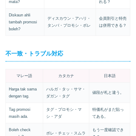
mata?
れる？
Diskaun ahli
ディスカウン・アハリ・
会員割引と特売
tambah promosi
タンバ・プロモシ・ボレ
は併用できる？
boleh?
不一致・トラブル対応
マレー語
カタカナ
日本語
Harga tak sama
ハルガ・タッ・サマ・
値段が札と違う。
dengan tag.
ダガン・タグ
Tag promosi
タグ・プロモシ・マ
特価札がまだ貼っ
masih ada.
シ・アダ
てある。
Boleh check
もう一度確認でき
ボレ・チェッ・スムラ