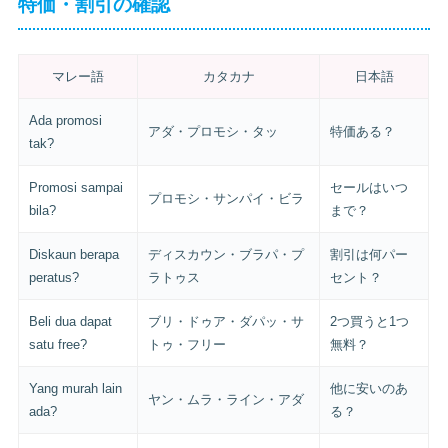
特価・割引の確認
マレー語
カタカナ
日本語
Ada promosi
アダ・プロモシ・タッ
特価ある？
tak?
Promosi sampai
セールはいつ
プロモシ・サンパイ・ビラ
bila?
まで？
Diskaun berapa
ディスカウン・ブラパ・プ
割引は何パー
peratus?
ラトゥス
セント？
Beli dua dapat
ブリ・ドゥア・ダパッ・サ
2つ買うと1つ
satu free?
トゥ・フリー
無料？
Yang murah lain
他に安いのあ
ヤン・ムラ・ライン・アダ
ada?
る？