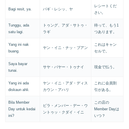
レシートくだ
Bagi resit, ya.
バギ・レシッ、ヤ
さい。
Tunggu, ada
トゥング、アダ・サトゥ・
待って、もう1
satu lagi.
ラギ
つあります。
Yang ini nak
これはキャン
ヤン・イニ・ナッ・ブアン
buang.
セルで。
Saya bayar
サヤ・バヤー・トゥナイ
現金で払う。
tunai.
Yang ini ada
ヤン・イニ・アダ・ディス
これに会員割
diskaun ahli.
カウン・アハリ
引がある。
Bila Member
この店の
ビラ・メンバー・デー・ウ
Day untuk kedai
Member Dayは
ントゥッ・クダイ・イニ
ini?
いつ？