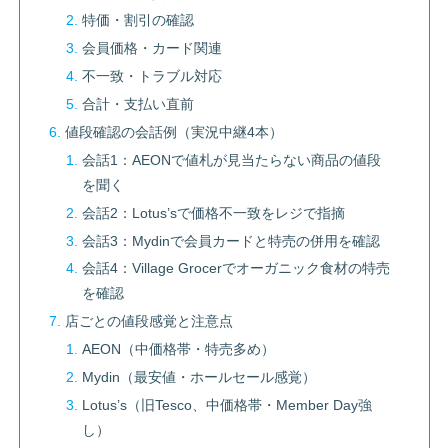
特価・割引の確認
会員価格・カード関連
不一致・トラブル対応
合計・支払い直前
値段確認の会話例（実況中継4本）
会話1：AEONで値札が見当たらない商品の値段
を聞く
会話2：Lotus’sで価格不一致をレジで指摘
会話3：Mydinで会員カードと特売の併用を確認
会話4：Village Grocerでオーガニック食材の特売
を確認
店ごとの値段感覚と注意点
AEON（中価格帯・特売多め）
Mydin（最安値・ホールセール感覚）
Lotus’s（旧Tesco、中価格帯・Member Day強
し）