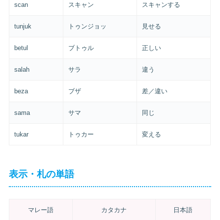
scan
スキャン
スキャンする
tunjuk
トゥンジョッ
見せる
betul
ブトゥル
正しい
salah
サラ
違う
beza
ブザ
差／違い
sama
サマ
同じ
tukar
トゥカー
変える
表示・札の単語
マレー語
カタカナ
日本語