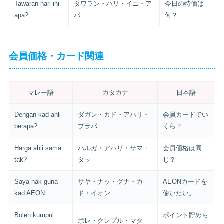
Tawaran hari ini
タワラン・ハリ・イニ・ア
今日の特価は
apa?
パ
何？
会員価格・カード関連
マレー語
カタカナ
日本語
Dengan kad ahli
ダガン・カド・アハリ・
会員カードでい
berapa?
ブラパ
くら？
Harga ahli sama
ハルガ・アハリ・サマ・
会員価格は同
tak?
タッ
じ？
Saya nak guna
サヤ・ナッ・グナ・カ
AEONカードを
kad AEON.
ド・イオン
使いたい。
Boleh kumpul
ポイント貯めら
ボレ・クンプル・マタ