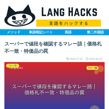
メソッド
単語暗記シート
英語
第二外国語
スーパーで値段を確認するマレー語｜価格札
不一致・特価品の罠
2026.07.03
2026.06.03
マレー語