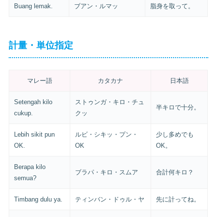
Buang lemak.
ブアン・ルマッ
脂身を取って。
計量・単位指定
マレー語
カタカナ
日本語
Setengah kilo
ストゥンガ・キロ・チュ
半キロで十分。
cukup.
クッ
Lebih sikit pun
ルビ・シキッ・プン・
少し多めでも
OK.
OK
OK。
Berapa kilo
ブラパ・キロ・スムア
合計何キロ？
semua?
Timbang dulu ya.
ティンバン・ドゥル・ヤ
先に計ってね。