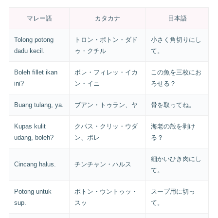
マレー語
カタカナ
日本語
Tolong potong
トロン・ポトン・ダド
小さく角切りにし
dadu kecil.
ゥ・クチル
て。
Boleh fillet ikan
ボレ・フィレッ・イカ
この魚を三枚にお
ini?
ン・イニ
ろせる？
Buang tulang, ya.
ブアン・トゥラン、ヤ
骨を取ってね。
Kupas kulit
クパス・クリッ・ウダ
海老の殻を剥け
udang, boleh?
ン、ボレ
る？
細かいひき肉にし
Cincang halus.
チンチャン・ハルス
て。
Potong untuk
ポトン・ウントゥッ・
スープ用に切っ
sup.
スッ
て。