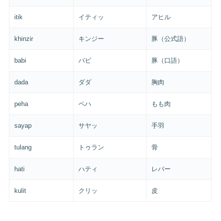
itik
イティッ
アヒル
khinzir
キンジー
豚（公式語）
babi
バビ
豚（口語）
dada
ダダ
胸肉
peha
ペハ
もも肉
sayap
サヤッ
手羽
tulang
トゥラン
骨
hati
ハティ
レバー
kulit
クリッ
皮