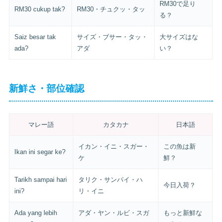
RM30で足り
RM30 cukup tak?
RM30・チュクッ・タッ
る？
Saiz besar tak
サイズ・ブサー・タッ・
大サイズはな
ada?
アダ
い？
新鮮さ・部位確認
マレー語
カタカナ
日本語
イカン・イニ・スガー・
この魚は新
Ikan ini segar ke?
ケ
鮮？
Tarikh sampai hari
タリク・サンパイ・ハ
今日入荷？
ini?
リ・イニ
Ada yang lebih
アダ・ヤン・ルビ・スガ
もっと新鮮な