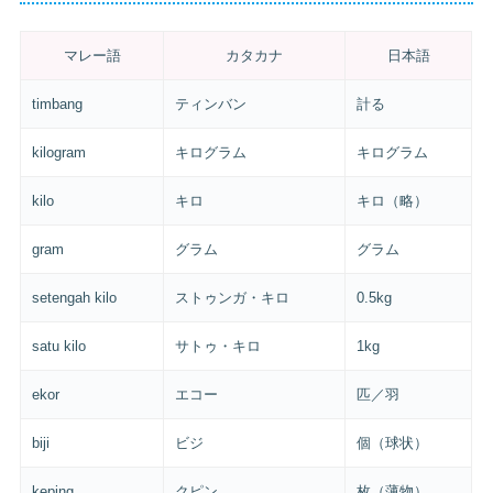
マレー語
カタカナ
日本語
timbang
ティンバン
計る
kilogram
キログラム
キログラム
kilo
キロ
キロ（略）
gram
グラム
グラム
setengah kilo
ストゥンガ・キロ
0.5kg
satu kilo
サトゥ・キロ
1kg
ekor
エコー
匹／羽
biji
ビジ
個（球状）
keping
クピン
枚（薄物）