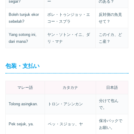
segar?
ー
のある？
Boleh tunjuk ekor
ボレ・トゥンジョッ・エ
反対側の魚見
sebelah?
コー・スブラ
せて？
Yang sotong ini,
ヤン・ソトン・イニ、ダ
このイカ、ど
dari mana?
リ・マナ
こ産？
包装・支払い
マレー語
カタカナ
日本語
分けて包ん
Tolong asingkan.
トロン・アシンカン
で。
保冷パックで
Pek sejuk, ya.
ペッ・スジョッ、ヤ
お願い。