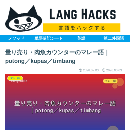
メソッド
単語暗記シート
英語
第二外国語
量り売り・肉魚カウンターのマレー語｜
potong／kupas／timbang
2026.07.03
2026.06.03
マレー語