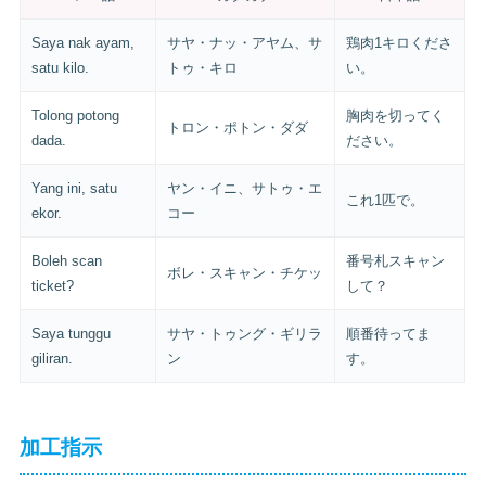
Saya nak ayam,
サヤ・ナッ・アヤム、サ
鶏肉1キロくださ
satu kilo.
トゥ・キロ
い。
Tolong potong
胸肉を切ってく
トロン・ポトン・ダダ
dada.
ださい。
Yang ini, satu
ヤン・イニ、サトゥ・エ
これ1匹で。
ekor.
コー
Boleh scan
番号札スキャン
ボレ・スキャン・チケッ
ticket?
して？
Saya tunggu
サヤ・トゥング・ギリラ
順番待ってま
giliran.
ン
す。
加工指示