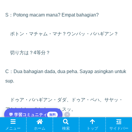
S：Potong macam mana? Empat bahagian?
ポトン・マチャム・マナ？ウンパッ・バハギアン？
切り方は？4等分？
C：Dua bahagian dada, dua peha. Sayap asingkan untuk
sup.
ドゥア・バハギアン・ダダ、ドゥア・ペハ、サヤッ・
アシンカン・ウントゥッ・スッ。
💬 学習コミュニティ
×
無料
胸2、もも2に、手羽はスープ用に分けて。
メニュー
ホーム
検索
トップ
サイドバー