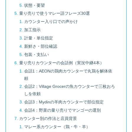
状態・要望
量り売りで使うマレー語フレーズ30選
カウンター入り口での声かけ
加工指示
計量・単位指定
新鮮さ・部位確認
包装・支払い
量り売りカウンターの会話例（実況中継4本）
会話1：AEONの鶏肉カウンターで丸鶏を解体依
頼
会話2：Village Grocerの魚カウンターで三枚おろ
しを依頼
会話3：Mydinの羊肉カウンターで部位指定
会話4：野菜の量り売りでマンゴーの選別
カウンター別の作法と店員背景
マレー系カウンター（鶏・牛・羊）