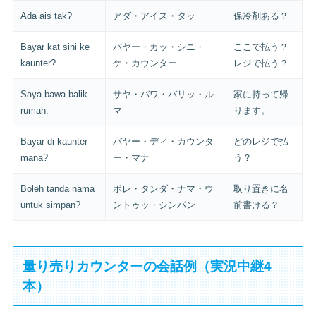
Ada ais tak?
アダ・アイス・タッ
保冷剤ある？
Bayar kat sini ke
バヤー・カッ・シニ・
ここで払う？
kaunter?
ケ・カウンター
レジで払う？
Saya bawa balik
サヤ・バワ・バリッ・ル
家に持って帰
rumah.
マ
ります。
Bayar di kaunter
バヤー・ディ・カウンタ
どのレジで払
mana?
ー・マナ
う？
Boleh tanda nama
ボレ・タンダ・ナマ・ウ
取り置きに名
untuk simpan?
ントゥッ・シンパン
前書ける？
量り売りカウンターの会話例（実況中継4
本）