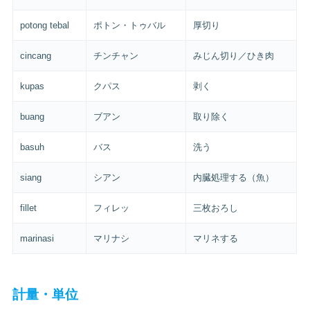
potong tebal
ポトン・トゥバル
厚切り
cincang
チンチャン
みじん切り／ひき肉
kupas
クパス
剥く
buang
ブアン
取り除く
basuh
バス
洗う
siang
シアン
内臓処理する（魚）
fillet
フィレッ
三枚おろし
marinasi
マリナシ
マリネする
計量・単位