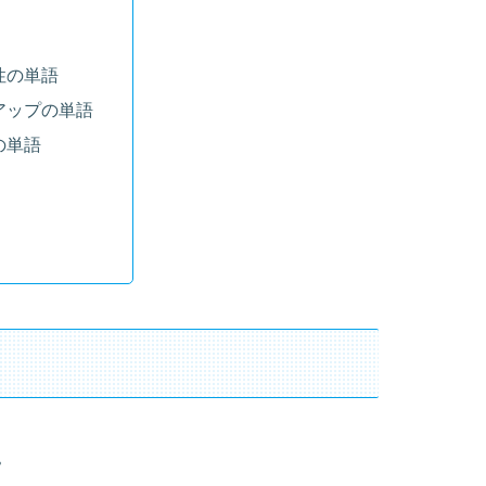
性の単語
アップの単語
の単語
。