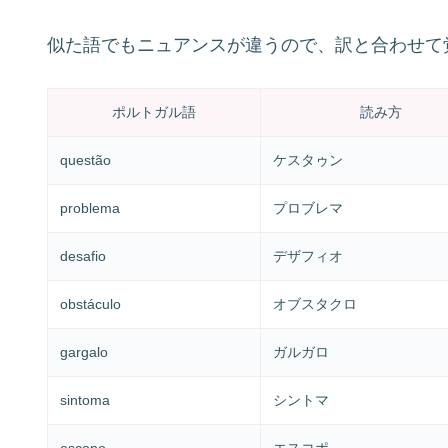
似た語でもニュアンスが違うので、訳と合わせて
ポルトガル語
読み方
questão
ケスタゥン
problema
プロブレマ
desafio
デザフィオ
obstáculo
オブスタクロ
gargalo
ガルガロ
sintoma
シントマ
escopo
エスコポ