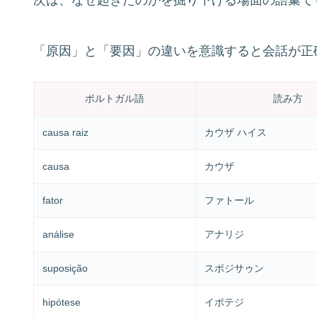
「原因」と「要因」の違いを意識すると会話が正
ポルトガル語
読み方
causa raiz
カウザ ハイス
causa
カウザ
fator
ファトール
análise
アナリジ
suposição
スポジサゥン
hipótese
イポテジ