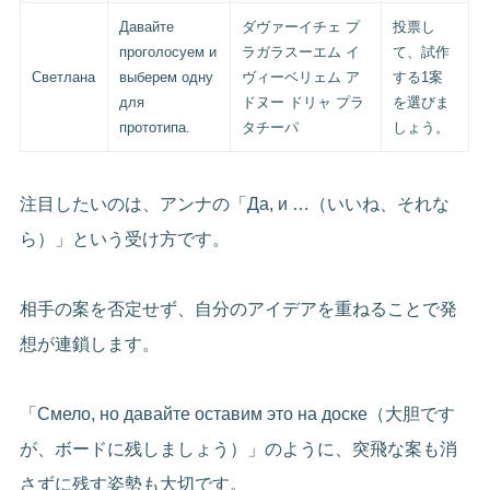
Давайте
ダヴァーイチェ プ
投票し
проголосуем и
ラガラスーエム イ
て、試作
Светлана
выберем одну
ヴィーベリェム ア
する1案
для
ドヌー ドリャ プラ
を選びま
прототипа.
タチーパ
しょう。
注目したいのは、アンナの「Да, и …（いいね、それな
ら）」という受け方です。
相手の案を否定せず、自分のアイデアを重ねることで発
想が連鎖します。
「Смело, но давайте оставим это на доске（大胆です
が、ボードに残しましょう）」のように、突飛な案も消
さずに残す姿勢も大切です。