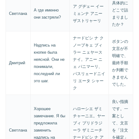
具体的に
ア グヂェー イー
А где именно
どこで詰
Светлана
ミェンナ アニー
они застряли?
まりまし
ザストリャーリ
たか？
ナードピシ ナ ク
ボタンの
Надпись на
ノープキェ ブィ
文言が不
кнопке была
ラー ニェヤース
明確で、
неясной. Они не
ナイ。アニー ニ
Дмитрий
最終手順
понимали,
ェ パニマーリ、
か判断で
последний ли
パスリェードニイ
きません
это шаг.
リ エータ シャー
でした。
ク
良い指摘
Хорошее
ハローシエ ザミ
です。一
замечание. Я бы
チャーニエ。ヤー
案とし
предложила
ブィ プリドラジ
て、文言
Светлана
заменить
ーラ ザミニーチ
を「注文
надпись на
ナードピシ ナ ア
を確定」