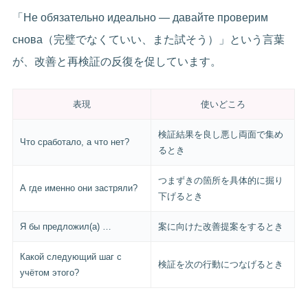
「Не обязательно идеально — давайте проверим
снова（完璧でなくていい、また試そう）」という言葉
が、改善と再検証の反復を促しています。
表現
使いどころ
検証結果を良し悪し両面で集め
Что сработало, а что нет?
るとき
つまずきの箇所を具体的に掘り
А где именно они застряли?
下げるとき
Я бы предложил(а) …
案に向けた改善提案をするとき
Какой следующий шаг с
検証を次の行動につなげるとき
учётом этого?