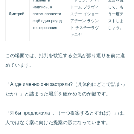
Изменить
ードピシ、ア パ
文言を直
надпись, а
トーム プラヴィ
して、も
Дмитрий
потом провести
スチー イショー
う一度テ
ещё один раунд
アヂーン ラウン
ストしま
тестирования.
ト チスチーラヴ
しょう。
ァニヤ
この場面では、批判を歓迎する空気が振り返りを前に進
めています。
「А где именно они застряли?（具体的にどこで詰まっ
たか）」と詰まった場所を確かめるのが鍵です。
「Я бы предложила …（一つ提案するとすれば）」は、
人ではなく案に向けた提案の形になっています。