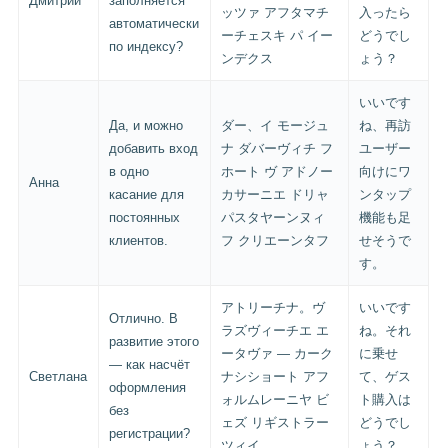
Дмитрий
заполняется
ッツァ アフタマチ
入ったら
автоматически
ーチェスキ パ イー
どうでし
по индексу?
ンデクス
ょう？
いいです
Да, и можно
ダー、イ モージュ
ね、再訪
добавить вход
ナ ダバーヴィチ フ
ユーザー
в одно
ホート ヴ アドノー
向けにワ
Анна
касание для
カサーニエ ドリャ
ンタップ
постоянных
パスタヤーンヌィ
機能も足
клиентов.
フ クリエーンタフ
せそうで
す。
アトリーチナ。ヴ
いいです
Отлично. В
ラズヴィーチエ エ
ね。それ
развитие этого
ータヴァ — カーク
に乗せ
— как насчёт
Светлана
ナシショート アフ
て、ゲス
оформления
ォルムレーニヤ ビ
ト購入は
без
ェズ リギストラー
どうでし
регистрации?
ツィイ
ょう？