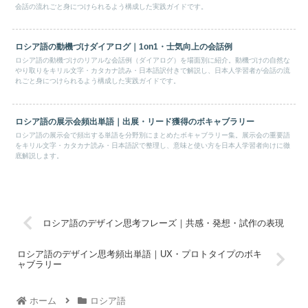
会話の流れごと身につけられるよう構成した実践ガイドです。
ロシア語の動機づけダイアログ｜1on1・士気向上の会話例
ロシア語の動機づけのリアルな会話例（ダイアログ）を場面別に紹介。動機づけの自然な
やり取りをキリル文字・カタカナ読み・日本語訳付きで解説し、日本人学習者が会話の流
れごと身につけられるよう構成した実践ガイドです。
ロシア語の展示会頻出単語｜出展・リード獲得のボキャブラリー
ロシア語の展示会で頻出する単語を分野別にまとめたボキャブラリー集。展示会の重要語
をキリル文字・カタカナ読み・日本語訳で整理し、意味と使い方を日本人学習者向けに徹
底解説します。
ロシア語のデザイン思考フレーズ｜共感・発想・試作の表現
ロシア語のデザイン思考頻出単語｜UX・プロトタイプのボキ
ャブラリー
ホーム
ロシア語