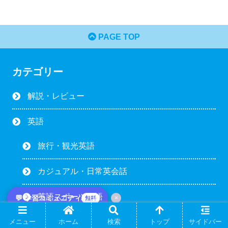
PAGE TOP
カテゴリー
解説・レビュー
英語
旅行・観光英語
カジュアル・日常英会話
英語スポーツ用語
💬 学習コミュニティ
×
無料
メニュー
ホーム
検索
トップ
サイドバー
英語スラング