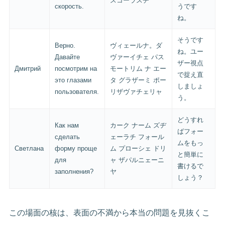
スコーラスチ
скорость.
うです
ね。
そうです
Верно.
ヴィェールナ。ダ
ね。ユー
Давайте
ヴァーイチェ パス
ザー視点
Дмитрий
посмотрим на
モートリム ナ エー
で捉え直
это глазами
タ グラザーミ ポー
しましょ
пользователя.
リザヴァチェリャ
う。
どうすれ
Как нам
カーク ナーム ズヂ
ばフォー
сделать
ェーラチ フォール
ムをもっ
Светлана
форму проще
ム プローシェ ドリ
と簡単に
для
ャ ザパルニェーニ
書けるで
заполнения?
ヤ
しょう？
この場面の核は、表面の不満から本当の問題を見抜くこ