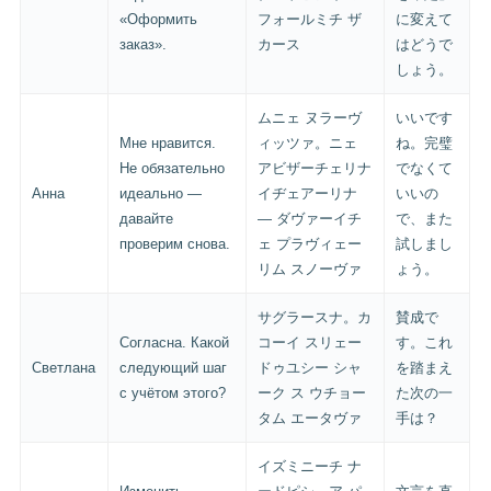
«Оформить
フォールミチ ザ
に変えて
заказ».
カース
はどうで
しょう。
ムニェ ヌラーヴ
いいです
Мне нравится.
ィッツァ。ニェ
ね。完璧
Не обязательно
アビザーチェリナ
でなくて
Анна
идеально —
イヂェアーリナ
いいの
давайте
— ダヴァーイチ
で、また
проверим снова.
ェ プラヴィェー
試しまし
リム スノーヴァ
ょう。
サグラースナ。カ
賛成で
Согласна. Какой
コーイ スリェー
す。これ
Светлана
следующий шаг
ドゥユシー シャ
を踏まえ
с учётом этого?
ーク ス ウチョー
た次の一
タム エータヴァ
手は？
イズミニーチ ナ