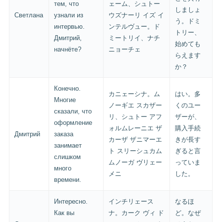
тем, что
ェーム、シュトー
しましょ
Светлана
узнали из
ウズナーリ イズ イ
う。ドミ
интервью.
ンテルヴュー。ド
トリー、
Дмитрий,
ミートリイ、ナチ
始めても
начнёте?
ニョーチェ
らえます
か？
Конечно.
カニェーシナ。ム
はい。多
Многие
ノーギエ スカザー
くのユー
сказали, что
リ、シュトー アフ
ザーが、
оформление
ォルムレーニエ ザ
購入手続
Дмитрий
заказа
カーザ ザニマーエ
きが長す
занимает
ト スリーシュカム
ぎると言
слишком
ムノーガ ヴリェー
っていま
много
メニ
した。
времени.
Интересно.
インチリェース
なるほ
Как вы
ナ。カーク ヴィ ド
ど。なぜ