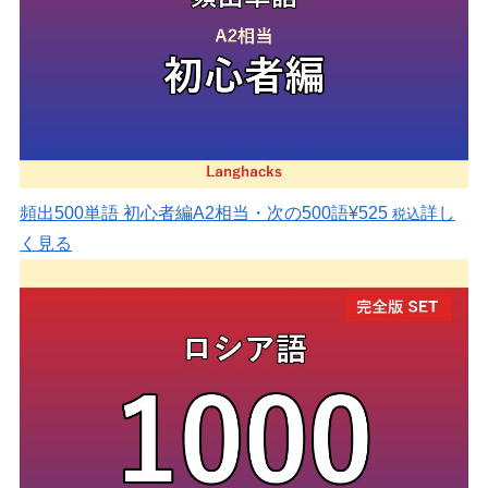
頻出500単語 初心者編
A2相当・次の500語
¥525
詳し
税込
く見る