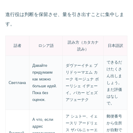
進行役は判断を保留させ、量を引き出すことに集中しま
す。
読み方（カタカナ
話者
ロシア語
日本語訳
読み）
できるだ
Давайте
ダヴァーイチェ プ
けたくさ
придумаем
リドゥーマエム カ
ん出しま
как можно
ーク モージュナ ボ
Светлана
しょう。
больше идей.
ーリシェ イヂェー
まだ評価
Пока без
イ。パカー ビェズ
はなし
оценок.
アツェーナク
で。
ア シュトー、イェ
郵便番号
А что, если
ースリ アードリェ
から住所
адрес
ス ザパルニャーエ
が自動で