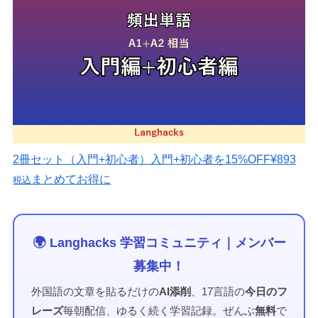
2冊セット（入門+初心者）
入門+初心者を15%OFF
¥893
まとめてお得に
税込
🌍 Langhacks 学習コミュニティ｜メンバー
募集中！
外国語の文章を貼るだけの
AI添削
、17言語の
今日のフ
レーズ
毎朝配信、ゆるく続く学習記録。ぜんぶ
無料
で