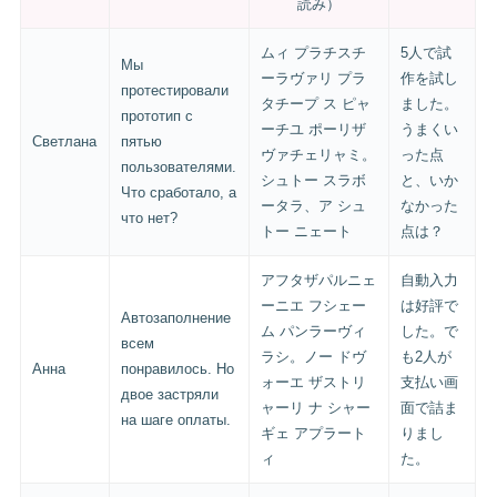
読み）
ムィ プラチスチ
5人で試
Мы
ーラヴァリ プラ
作を試し
протестировали
タチープ ス ピャ
ました。
прототип с
ーチユ ポーリザ
うまくい
Светлана
пятью
ヴァチェリャミ。
った点
пользователями.
シュトー スラボ
と、いか
Что сработало, а
ータラ、ア シュ
なかった
что нет?
トー ニェート
点は？
アフタザパルニェ
自動入力
ーニエ フシェー
は好評で
Автозаполнение
ム パンラーヴィ
した。で
всем
ラシ。ノー ドヴ
も2人が
Анна
понравилось. Но
ォーエ ザストリ
支払い画
двое застряли
ャーリ ナ シャー
面で詰ま
на шаге оплаты.
ギェ アプラート
りまし
ィ
た。