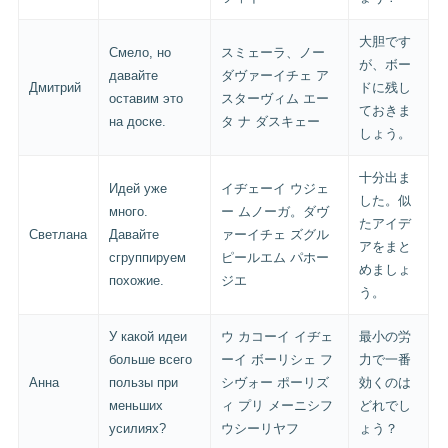
大胆です
Смело, но
スミェーラ、ノー
が、ボー
давайте
ダヴァーイチェ ア
Дмитрий
ドに残し
оставим это
スターヴィム エー
ておきま
на доске.
タ ナ ダスキェー
しょう。
十分出ま
Идей уже
イヂェーイ ウジェ
した。似
много.
ー ムノーガ。ダヴ
たアイデ
Светлана
Давайте
ァーイチェ ズグル
アをまと
сгруппируем
ピールエム パホー
めましょ
похожие.
ジエ
う。
У какой идеи
ウ カコーイ イヂェ
最小の労
больше всего
ーイ ボーリシェ フ
力で一番
Анна
пользы при
シヴォー ポーリズ
効くのは
меньших
ィ プリ メーニシフ
どれでし
усилиях?
ウシーリヤフ
ょう？