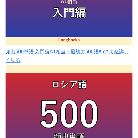
頻出500単語 入門編
A1相当・最初の500語
¥525
詳し
税込
く見る