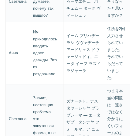
Светлана
думаете,
ゥーマエチェ、パ
そうなっ
почему так
チェムー ターク ヴ
たと思い
вышло?
ィーシュラ
ますか？
住所を2回
Им
イーム プリハヂー
入力させ
приходилось
ラシ ヴヴァヂーチ
られてい
вводить
アードリェス ドヴ
ました。
Анна
адрес
ァージュドィ。エ
それでい
дважды. Это
ータ イーフ ラズド
らだって
их
ラジャーラ
いまし
раздражало.
た。
つまり本
Значит,
当の問題
ズナーチト、ナス
настоящая
は、速さ
タヤーシャヤ プラ
проблема —
ではなく
ブレーマ — エータ
Светлана
это
分かりに
ザプータンナヤ フ
запутанная
くいフォ
ォールマ、ア ニェ
форма, а не
ームのよ