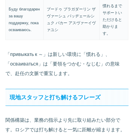
慣れるまで
Буду благодарен
ブードゥ ブラガダーリン ザ
サポートい
за вашу
ヴァーシュ パッヂェールシ
ただけると
поддержку, пока
ュク パカー アスヴァーイヴ
助かりま
осваиваюсь.
ァユシ
す。
「привыкать к ～」は新しい環境に「慣れる」、
「осваиваться」は「要領をつかむ・なじむ」の意味
で、赴任の文脈で重宝します。
現地スタッフと打ち解けるフレーズ
関係構築は、業務の指示より先に取り組みたい部分で
す。ロシアでは打ち解けると一気に距離が縮まります。