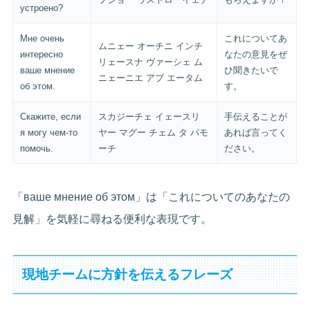
устроено?
Мне очень
これについてあ
ムニェー オーチニ インチ
интересно
なたの意見をぜ
リェースナ ヴァーシェ ム
ваше мнение
ひ聞きたいで
ニェーニエ アブ エータム
об этом.
す。
Скажите, если
スカジーチェ イェースリ
手伝えることが
я могу чем-то
ヤー マグー チェム タ パモ
あれば言ってく
помочь.
ーチ
ださい。
「ваше мнение об этом」は「これについてのあなたの
見解」を気軽に尋ねる便利な表現です。
現地チームに方針を伝えるフレーズ