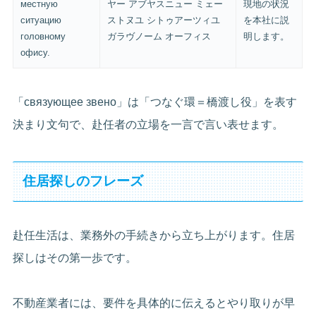
местную
ヤー アブヤスニュー ミェー
現地の状況
ситуацию
ストヌユ シトゥアーツィユ
を本社に説
головному
ガラヴノーム オーフィス
明します。
офису.
「связующее звено」は「つなぐ環＝橋渡し役」を表す
決まり文句で、赴任者の立場を一言で言い表せます。
住居探しのフレーズ
赴任生活は、業務外の手続きから立ち上がります。住居
探しはその第一歩です。
不動産業者には、要件を具体的に伝えるとやり取りが早