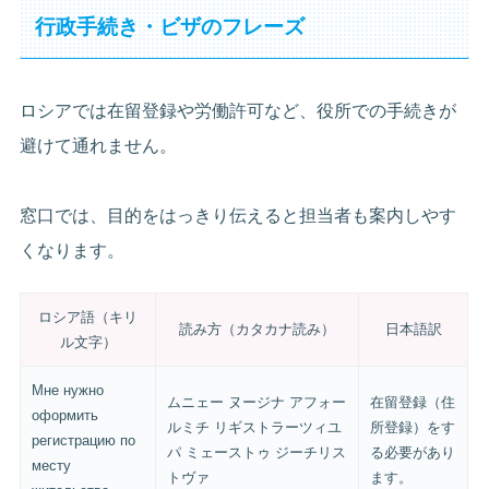
行政手続き・ビザのフレーズ
ロシアでは在留登録や労働許可など、役所での手続きが
避けて通れません。
窓口では、目的をはっきり伝えると担当者も案内しやす
くなります。
ロシア語（キリ
読み方（カタカナ読み）
日本語訳
ル文字）
Мне нужно
ムニェー ヌージナ アフォー
在留登録（住
оформить
ルミチ リギストラーツィユ
所登録）をす
регистрацию по
パ ミェーストゥ ジーチリス
る必要があり
месту
トヴァ
ます。