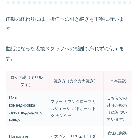
任期の終わりには、後任への引き継ぎを丁寧に行いま
す。
世話になった現地スタッフへの感謝も忘れずに伝えま
す。
ロシア語（キリル
読み方（カタカナ読み）
日本語訳
文字）
Моя
こちらでの
マヤー カマンジローフカ
командировка
赴任が終わ
ズジェーシ パドホージト
здесь подходит к
りに近づい
ク カンツー
концу.
ています。
後任に業務
Позвольте
パズヴォーリチェ ピリダー