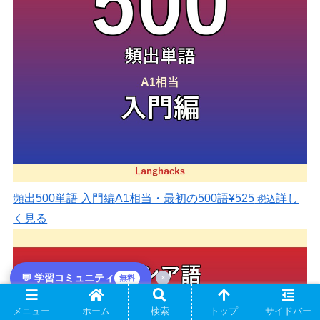
頻出500単語 入門編
A1相当・最初の500語
¥525
詳し
税込
く見る
💬 学習コミュニティ
×
無料
メニュー
ホーム
検索
トップ
サイドバー