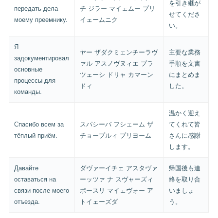
を引き継が
передать дела
チ ジラー マイェムー プリ
せてくださ
моему преемнику.
イェームニク
い。
Я
ヤー ザダクミェンチーラヴ
主要な業務
задокументировал
ァル アスノヴヌィエ プラ
手順を文書
основные
ツェーシ ドリャ カマーン
にまとめま
процессы для
ドィ
した。
команды.
温かく迎え
Спасибо всем за
スパシーバ フシェーム ザ
てくれて皆
тёплый приём.
チョープルィ プリヨーム
さんに感謝
します。
Давайте
ダヴァーイチェ アスタヴァ
帰国後も連
оставаться на
ーッツァ ナ スヴャーズィ
絡を取り合
связи после моего
ポースリ マイェヴォー ア
いましょ
отъезда.
トイェーズダ
う。