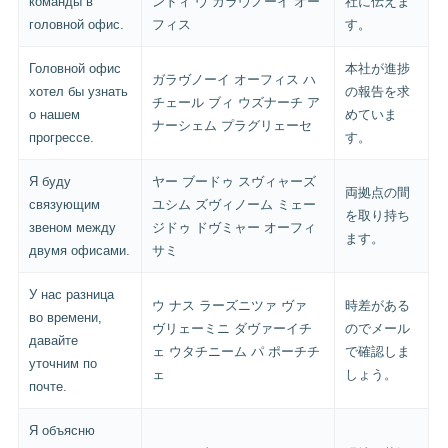
команды в
ンドィ ヴ ガラヴノーイ オー
社に伝えま
головной офис.
フィス
す。
Головной офис
本社が進捗
ガラヴノーイ オーフィス ハ
хотел бы узнать
の報告を求
チェール ブィ ウズナーチ ア
о нашем
めていま
ナーシェム プラグリェーセ
прогрессе.
す。
Я буду
ヤー ブードゥ スヴィャーズ
両拠点の間
связующим
ユシム ズヴィノーム ミェー
を取り持ち
звеном между
ジドゥ ドヴミャー オーフィ
ます。
двумя офисами.
サミ
У нас разница
ウ ナス ラーズニツァ ヴァ
時差がある
во времени,
ヴリェーミニ ダヴァーイチ
のでメール
давайте
ェ ウタチニーム パ ポーチチ
で確認しま
уточним по
ェ
しょう。
почте.
Я объясню