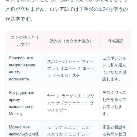
と角が立ちません。ロシア語では丁寧形の動詞を使うの
が基本です。
ロシア語（キリ
読み方（カタカナ読み）
日本語訳
ル文字）
Спасибо, что
このポジショ
スパシーバ シトー ヴィー
выбрали меня
ンに私を選ん
ブラリ ミニャー ナ エート
на эту
でいただき感
ゥ ドールジナスチ
должность.
謝します。
Я с радостью
モスクワへの
ヤー ス ラーダスチユ プリ
приму
赴任を喜んで
ムー ナズナチェーニエ ヴ
назначение в
お受けしま
マスクヴー
Москву.
す。
Можно мне
モージナ ムニェー ニェー
家族と相談す
несколько дней,
スカリカ ドニェイ シトー
る時間を数日