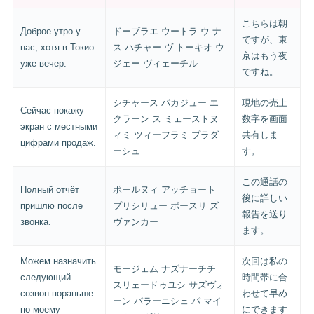
こちらは朝
Доброе утро у
ドーブラエ ウートラ ウ ナ
ですが、東
нас, хотя в Токио
ス ハチャー ヴ トーキオ ウ
京はもう夜
уже вечер.
ジェー ヴィェーチル
ですね。
シチャース パカジュー エ
現地の売上
Сейчас покажу
クラーン ス ミェーストヌ
数字を画面
экран с местными
ィミ ツィーフラミ プラダ
共有しま
цифрами продаж.
ーシュ
す。
この通話の
Полный отчёт
ポールヌィ アッチョート
後に詳しい
пришлю после
プリシリュー ポースリ ズ
報告を送り
звонка.
ヴァンカー
ます。
Можем назначить
次回は私の
モージェム ナズナーチチ
следующий
時間帯に合
スリェードゥユシ サズヴォ
созвон пораньше
わせて早め
ーン パラーニシェ パ マイ
по моему
にできます