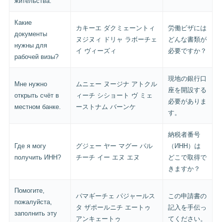
жительства.
Какие
カキーエ ダクミェーントィ
労働ビザには
документы
ヌジヌィ ドリャ ラボーチェ
どんな書類が
нужны для
イ ヴィーズィ
必要ですか？
рабочей визы?
現地の銀行口
Мне нужно
ムニェー ヌージナ アトクル
座を開設する
открыть счёт в
ィーチ シショート ヴ ミェ
必要がありま
местном банке.
ーストナム バーンケ
す。
納税者番号
Где я могу
グジェー ヤー マグー パル
（ИНН）は
получить ИНН?
チーチ イー エヌ エヌ
どこで取得で
きますか？
Помогите,
パマギーチェ パジャールス
この申請書の
пожалуйста,
タ ザポールニチ エートゥ
記入を手伝っ
заполнить эту
アンキェートゥ
てください。