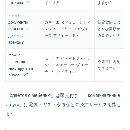
стоимость?
イマスチ
ますか？
Какие
документы
カキーエ ダクミェーントィ
賃貸契約には
нужны для
ヌジヌィ ドリャ ダガヴォ
どんな書類が
договора
ーラ アリェーンドィ
必要ですか？
аренды?
Можно
モージナ パスマトリェーチ
посмотреть
今週末に内見
クヴァルチールー ヴ エー
квартиру в эти
できますか？
チ ヴィハドヌィエ
выходные?
「сдаётся с мебелью」は家具付き、「коммунальные
услуги」は電気・ガス・水道などの公共サービスを指し
ます。