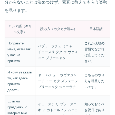
分からないことは決めつけず、素直に教えてもらう姿勢
を見せます。
ロシア語（キリ
読み方（カタカナ読み）
日本語訳
ル文字）
Поправьте
これが現地の
パプラーフチェ ミニャー
меня, если так
習慣でなけれ
イェースリ タク ウ ヴァス
у вас не
ば直してくだ
ニェ プリーニャタ
принято.
さい。
Я хочу уважать
ヤー ハチュー ウヴァジャ
こちらのやり
то, как здесь
ーチ トー カク ズジェーシ
方を尊重した
принято
プリーニャタ ジェーラチ
いです。
делать.
Есть ли
イェースチ リ プラーズニ
知っておくべ
праздники, о
キ ア カトールィフ ムニェ
き祝日はあり
которых мне