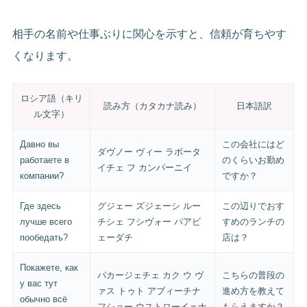
相手の名前や仕事ぶりに関心を示すと、信頼が育ちやす
くなります。
ロシア語（キリ
読み方（カタカナ読み）
日本語訳
ル文字）
Давно вы
この会社にはど
ダヴノー ヴィー ラボータ
работаете в
のくらいお勤め
イチェ フ カンパーニイ
компании?
ですか？
Где здесь
グジェー ズジェーシ ルー
この辺りでおす
лучше всего
チシェ フシヴォー パアビ
すめのランチの
пообедать?
ェーダチ
店は？
Покажете, как
パカージェチェ カク ウ ヴ
こちらの普段の
у вас тут
ァス トゥト アブィーチナ
進め方を教えて
обычно всё
フショー ウストローイェナ
もらえますか？