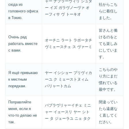
ャー ナプラーヴィリ シュダ
сюда из
社からこち
ー イズ ガラヴノーヴァ オ
головного офиса
らに着任し
ーフィサ ヴ トーキオ
в Токио.
ました。
皆さんと働
Очень рад
けるのをと
オーチニ ラート ラボータチ
работать вместе
ても楽しみ
ヴミェースチェ ス ヴァーミ
с вами.
にしていま
す。
こちらのや
Я ещё привыкаю
ヤー イシショー プリヴィカ
り方にまだ
к местным
ーユ ク ミェーストヌィム
慣れている
порядкам.
パリャートカム
最中です。
Поправляйте
間違ってい
パプラヴリャーイチェ ミニ
меня, если я
たら遠慮な
ャー イェースリ ヤー シト
что-то делаю не
く直してく
ー タ ジェーラユ ニェ タク
так.
ださい。