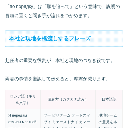
「по порядку」は「順を追って」という意味で、説明の
冒頭に置くと聞き手が流れをつかめます。
本社と現地を橋渡しするフレーズ
赴任者の重要な役割が、本社と現地のつなぎ役です。
両者の事情を翻訳して伝えると、摩擦が減ります。
ロシア語（キリ
読み方（カタカナ読み）
日本語訳
ル文字）
Я передам
ヤー ピリダーム オートズィ
現地チーム
отзывы местной
ヴィ ミェーストナイ カマー
の意見を本