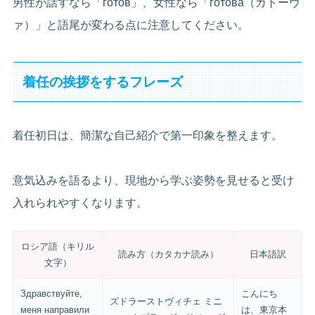
男性が話すなら「готов」、女性なら「готова（ガトーヴ
ァ）」と語尾が変わる点に注意してください。
着任の挨拶をするフレーズ
着任初日は、簡潔な自己紹介で第一印象を整えます。
意気込みを語るより、現地から学ぶ姿勢を見せると受け
入れられやすくなります。
ロシア語（キリル
読み方（カタカナ読み）
日本語訳
文字）
Здравствуйте,
こんにち
ズドラーストヴィチェ ミニ
меня направили
は、東京本