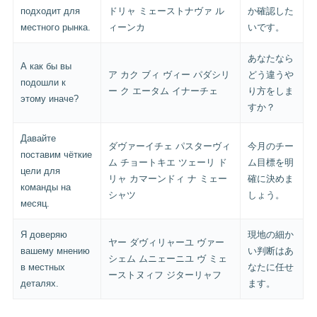
подходит для
ドリャ ミェーストナヴァ ル
か確認した
местного рынка.
ィーンカ
いです。
あなたなら
А как бы вы
ア カク ブィ ヴィー パダシリ
どう違うや
подошли к
ー ク エータム イナーチェ
り方をしま
этому иначе?
すか？
Давайте
ダヴァーイチェ パスターヴィ
今月のチー
поставим чёткие
ム チョートキエ ツェーリ ド
ム目標を明
цели для
リャ カマーンドィ ナ ミェー
確に決めま
команды на
シャツ
しょう。
месяц.
Я доверяю
現地の細か
ヤー ダヴィリャーユ ヴァー
вашему мнению
い判断はあ
シェム ムニェーニユ ヴ ミェ
в местных
なたに任せ
ーストヌィフ ジターリャフ
деталях.
ます。