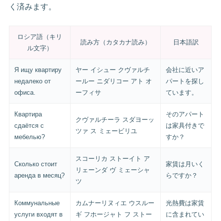
く済みます。
ロシア語（キリ
読み方（カタカナ読み）
日本語訳
ル文字）
Я ищу квартиру
ヤー イシュー クヴァルチ
会社に近いア
недалеко от
ールー ニダリコー アト オ
パートを探し
офиса.
ーフィサ
ています。
Квартира
そのアパート
クヴァルチーラ スダヨーッ
сдаётся с
は家具付きで
ツァ ス ミェービリユ
мебелью?
すか？
スコーリカ ストーイト ア
Сколько стоит
家賃は月いく
リェーンダ ヴ ミェーシャ
аренда в месяц?
らですか？
ツ
Коммунальные
カムナーリヌィエ ウスルー
光熱費は家賃
услуги входят в
ギ フホージャト フ ストー
に含まれてい