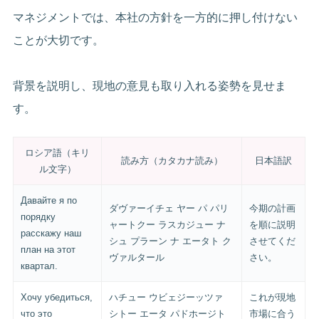
マネジメントでは、本社の方針を一方的に押し付けない
ことが大切です。
背景を説明し、現地の意見も取り入れる姿勢を見せま
す。
ロシア語（キリ
読み方（カタカナ読み）
日本語訳
ル文字）
Давайте я по
ダヴァーイチェ ヤー パ パリ
今期の計画
порядку
ャートクー ラスカジュー ナ
を順に説明
расскажу наш
シュ プラーン ナ エータト ク
させてくだ
план на этот
ヴァルタール
さい。
квартал.
Хочу убедиться,
ハチュー ウビェジーッツァ
これが現地
что это
シトー エータ パドホージト
市場に合う