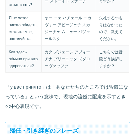
ー ストーイト ズナーチ
ますか？
стоит знать?
Я не хотел
ヤー ニェ ハチェール ニカ
失礼するつも
никого обидеть,
ヴォー アビージェチ スカ
りはなかった
скажите мне,
ジーチェ ムニェー パジャ
ので、教えて
пожалуйста.
ールスタ
ください。
Как здесь
カク ズジェーシ アブィー
こちらでは普
обычно принято
チナ プリーニャタ ズダロ
段どう挨拶し
здороваться?
ーヴァッツァ
ますか？
「у вас принято」は「あなたたちのところでは習慣にな
っている」という意味で、現地の流儀に配慮を示すとき
の中心表現です。
帰任・引き継ぎのフレーズ