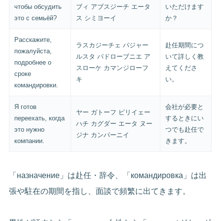
чтобы обсудить
ブィ アブスジーチ エータ
いただけます
это с семьёй?
ス シミヨーイ
か？
Расскажите,
ラスカジーチェ パジャー
赴任期間につ
пожалуйста,
ルスタ パドローブニエ ア
いて詳しく教
подробнее о
スローケ カマンジローフ
えてくださ
сроке
キ
い。
командировки.
Я готов
会社が必要と
ヤー ガトーフ ピリイェー
переехать, когда
するときにい
ハチ カグダー エータ ヌー
это нужно
つでも赴任で
ジナ カンパーニイ
компании.
きます。
「назначение」は赴任・辞令、「командировка」は出
張や駐在の期間を指し、面談で頻繁に出てきます。