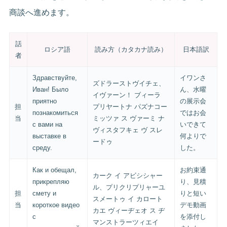
商談へ進めます。
話
ロシア語
読み方（カタカナ読み）
日本語訳
者
Здравствуйте,
イワンさ
ズドラーストヴイチェ、
Иван! Было
ん、水曜
イヴァーン！ ブィーラ
приятно
の展示会
担
プリヤートナ パズナコー
познакомиться
ではお会
当
ミッツァ ス ヴァーミ ナ
с вами на
いできて
ヴィスタフキェ ヴ スレ
выставке в
何よりで
ードゥ
среду.
した。
Как и обещал,
お約束通
カーク イ アビシシャー
прикрепляю
り、見積
ル、プリクリプリャーユ
担
смету и
りと短い
スメートゥ イ カロート
当
короткое видео
デモ動画
カエ ヴィーヂェオ ス ヂ
с
を添付し
マンストラーツィエイ