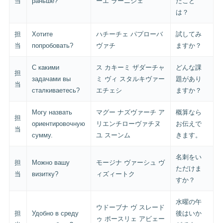
当
раньше?
ーエ ラーニシェ
たこと
は？
担
Хотите
ハチーチェ パプローバ
試してみ
当
попробовать?
ヴァチ
ますか？
С какими
ス カキーミ ザダーチャ
どんな課
担
задачами вы
ミ ヴィ スタルキヴァー
題があり
当
сталкиваетесь?
エチェシ
ますか？
Могу назвать
マグー ナズヴァーチ ア
概算なら
担
ориентировочную
リエンチローヴァチヌ
お伝えで
当
сумму.
ユ スーンム
きます。
名刺をい
担
Можно вашу
モージナ ヴァーシュ ヴ
ただけま
当
визитку?
ィズィートク
すか？
水曜の午
ウドーブナ ヴ スレード
担
Удобно в среду
後はいか
ゥ ポースリェ アビェー