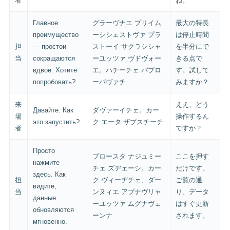
者
ね。
Главное
グラーヴナエ プリイム
最大の特長
преимущество
ーシシェストヴァ プラ
は停止時間
担
— простои
ストーイ サクラシシャ
を半分にで
当
сокращаются
ーユッツァ ヴドヴォー
きる点で
вдвое. Хотите
エ。ハチーチェ パプロ
す。試して
попробовать?
ーバヴァチ
みますか？
来
ええ、どう
Давайте. Как
ダヴァーイチェ。カー
場
操作するん
это запустить?
ク エータ ザプスチーチ
者
ですか？
Просто
プロースタ ナジュミー
ここを押す
нажмите
チェ ズヂェーシ。カー
だけです。
здесь. Как
担
ク ヴィーヂチェ、ダー
ご覧の通
видите,
当
ンヌィエ アブナヴリャ
り、データ
данные
ーユッツァ ムグナヴェ
はすぐ更新
обновляются
ーンナ
されます。
мгновенно.