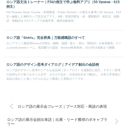
ロシア語文法トレーナー｜FSIの例文で学ぶ無料アプリ（50 Уроков・615
例文）
FSI Russian Basic Course（米国務省・Public Domain）の例文を参考に50 Уроков・615
文へ編集した無料ロシア語文法アプリ。6格・形容詞変化・体・運動動詞・仮定法・副動
詞・形動詞まで3ステップで反復学習、進捗自動保存。
ロシア語「блять」完全辞典｜万能感嘆語のすべて
ロシアマット最頻用блятьの5用法（感嘆・強調・怒り・呆れ・間投詞）を体系整理。ゲー
ムcheeki breekiミーム、英語圏での認知、Brother映画実例、2014年法規制まで網羅。
ロシア語のデザイン思考ダイアログ｜アイデア創出の会話例
ロシア語のデザイン思考のリアルな会話例（ダイアログ）を場面別に紹介。デザイン思考
の自然なやり取りをキリル文字・カタカナ読み・日本語訳付きで解説し、日本人学習者が
会話の流れごと身につけられるよう構成した実践ガイドです。
ロシア語の展示会フレーズ｜ブース対応・商談の表現
ロシア語の展示会頻出単語｜出展・リード獲得のボキャブラ
リー