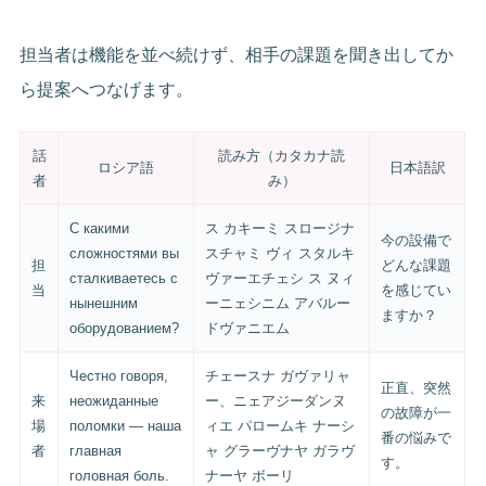
担当者は機能を並べ続けず、相手の課題を聞き出してか
ら提案へつなげます。
話
読み方（カタカナ読
ロシア語
日本語訳
者
み）
С какими
ス カキーミ スロージナ
今の設備で
сложностями вы
スチャミ ヴィ スタルキ
担
どんな課題
сталкиваетесь с
ヴァーエチェシ ス ヌィ
当
を感じてい
нынешним
ーニェシニム アバルー
ますか？
оборудованием?
ドヴァニエム
Честно говоря,
チェースナ ガヴァリャ
正直、突然
来
неожиданные
ー、ニェアジーダンヌ
の故障が一
場
поломки — наша
ィエ パロームキ ナーシ
番の悩みで
者
главная
ャ グラーヴナヤ ガラヴ
す。
головная боль.
ナーヤ ボーリ