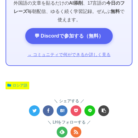
外国語の文章を貼るだけの
AI添削
、17言語の
今日のフ
レーズ
毎朝配信、ゆるく続く学習記録。ぜんぶ
無料
で
使えます。
💬 Discordで参加する（無料）
→ コミュニティで何ができるか詳しく見る
ロシア語
シェアする
LHをフォローする