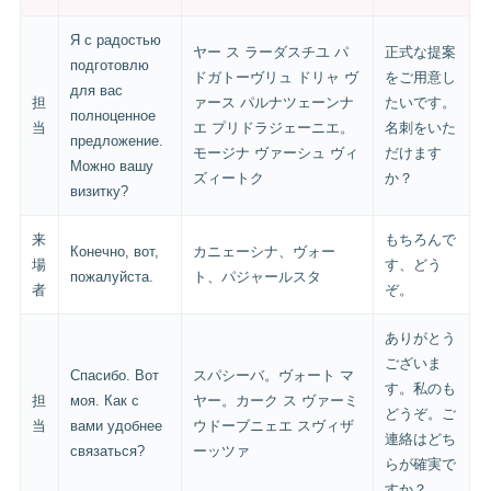
Я с радостью
ヤー ス ラーダスチユ パ
正式な提案
подготовлю
ドガトーヴリュ ドリャ ヴ
をご用意し
для вас
担
ァース パルナツェーンナ
たいです。
полноценное
当
エ プリドラジェーニエ。
名刺をいた
предложение.
モージナ ヴァーシュ ヴィ
だけます
Можно вашу
ズィートク
か？
визитку?
来
もちろんで
Конечно, вот,
カニェーシナ、ヴォー
場
す、どう
пожалуйста.
ト、パジャールスタ
者
ぞ。
ありがとう
ございま
Спасибо. Вот
スパシーバ。ヴォート マ
す。私のも
担
моя. Как с
ヤー。カーク ス ヴァーミ
どうぞ。ご
当
вами удобнее
ウドーブニェエ スヴィザ
連絡はどち
связаться?
ーッツァ
らが確実で
すか？