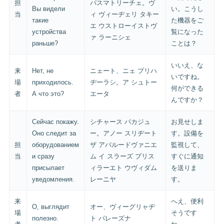
担
パスマトリーチェ。ヴ
Вы видели
い。こうし
当
ィ ヴィーヂェリ タキー
такие
た機器をご
エ ウストローイストヴ
устройства
覧になった
ァ ラーニシェ
раньше?
ことは？
いいえ、な
来
Нет, не
ニェート、ニェ プリハ
いですね。
場
приходилось.
ヂーラシ。ア シュトー
何ができる
者
А что это?
エータ
んですか？
Сейчас покажу.
シチャース パカジュ
お見せしま
Оно следит за
ー。アノー スリヂート
す。設備を
担
оборудованием
ザ アバルードヴァニエ
監視して、
当
и сразу
ム イ スラーズ プリス
すぐに通知
присылает
ィラーエト ウヴィダム
を送りま
уведомления.
レーニヤ
す。
来
へえ、便利
О, выглядит
オー、ヴィーグリャヂ
場
そうです
полезно.
ト パレーズナ