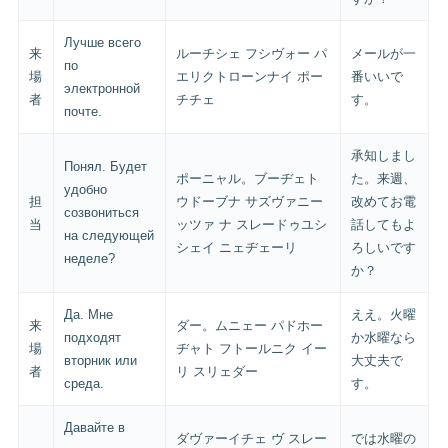
Лучше всего
来
ルーチシェ フシヴォー パ
メールが一
по
場
エリクトローンナイ ポー
番いいで
электронной
者
チチェ
す。
почте.
承知しまし
Понял. Будет
ポーニャル。ブーヂェト
た。来週、
удобно
担
ウドーブナ サズヴァニー
改めてお電
созвониться
当
ッツァ ナ スレードゥユシ
話してもよ
на следующей
シェイ ニェヂェーリ
ろしいです
неделе?
か？
Да. Мне
ええ。火曜
来
ダー。ムニェー パドホー
подходят
か水曜なら
場
ヂャト フトールニク イー
вторник или
大丈夫で
者
リ スリェダー
среда.
す。
Давайте в
ダヴァーイチェ ヴ スレー
では水曜の