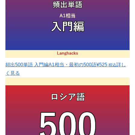
頻出500単語 入門編
A1相当・最初の500語
¥525
詳し
税込
く見る