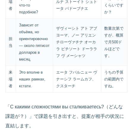
場
ルナ ストーイト シュト
что-то
くらいです
者
ータ パドーブナエ
подобное?
か？
Зависит от
ザヴィーシト アト アブ
数量次第で
объёма, но
ヨーマ、ノー アリエン
すが、概算
担
ориентировочно
チローヴァチナ オーカ
で月500ド
当
— около пятисот
ラ ピチソート ドーララ
ルほどで
долларов в
フ ヴ メーシャツ
す。
месяц.
来
Это вполне в
エータ フパルニェー ヴ
うちの予算
場
наших рамках,
ナーシフ ラームカフ、
の範囲内で
者
кстати.
クスターチ
すね。
「С какими сложностями вы сталкиваетесь?（どんな
課題が？）」で課題を引き出すと、提案が相手の状況に
直結します。