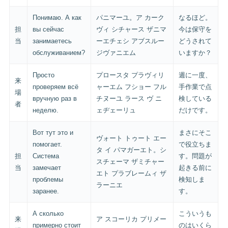
Понимаю. А как
パニマーユ。ア カーク
なるほど。
担
вы сейчас
ヴィ シチャース ザニマ
今は保守を
当
занимаетесь
ーエチェシ アブスルー
どうされて
обслуживанием?
ジヴァニエム
いますか？
Просто
プロースタ プラヴィリ
週に一度、
来
проверяем всё
ャーエム フショー フル
手作業で点
場
вручную раз в
チヌーユ ラース ヴ ニ
検している
者
неделю.
ェヂェーリュ
だけです。
Вот тут это и
まさにそこ
ヴォート トゥート エー
помогает.
で役立ちま
タ イ パマガーエト。シ
担
Система
す。問題が
スチェーマ ザミチャー
当
замечает
起きる前に
エト プラブレームィ ザ
проблемы
検知しま
ラーニエ
заранее.
す。
А сколько
こういうも
来
ア スコーリカ プリメー
примерно стоит
のはいくら