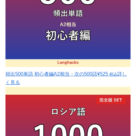
頻出500単語 初心者編
A2相当・次の500語
¥525
詳し
税込
く見る