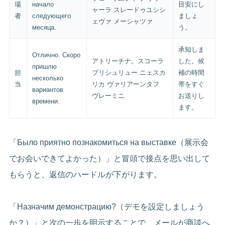
場
начало
目安にし
ャーラ スレードゥユシシ
者
следующего
ましょ
ェヴァ メーシャツァ
месяца.
う。
承知しま
Отлично. Скоро
アトリーチナ。スコーラ
した。候
пришлю
担
プリシュリュー ニェスカ
補の時間
несколько
当
リカ ヴァリアーンタフ
帯をすぐ
вариантов
ヴレーミニ
お送りし
времени.
ます。
「Было приятно познакомиться на выставке（展示会
でお会いできてよかった）」と冒頭で接点を思い出して
もらうと、返信のハードルが下がります。
「Назначим демонстрацию?（デモを設定しましょう
か？）」と次の一歩を明示することで、メールが商談へ