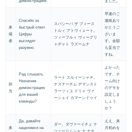
демонстрацией.
ました。
早速のご
Спасибо за
連絡あり
スパシーバ ザ ブィース
来
быстрый ответ.
がとうご
トルィ アトヴィェート。
場
Цифры
ざいま
ツィーフルィ ヴィーグリ
者
выглядят
す。金額
ャヂャト ラズームナ
разумно.
も妥当で
すね。
よかった
Рад слышать.
です。チ
ラート スルィーシャチ。
Назначим
ーム向け
担
ナズナーチム ヂマンスト
демонстрацию
のデモを
当
ラーツィユ ドリャ ヴァ
для вашей
設定しま
ーシェイ カマーンドゥイ
команды?
しょう
か？
Да, давайте
ええ、来
ダー、ダヴァーイチェ ナ
来
нацелимся на
月初めを
ツェーリムシャ ナ ナチ