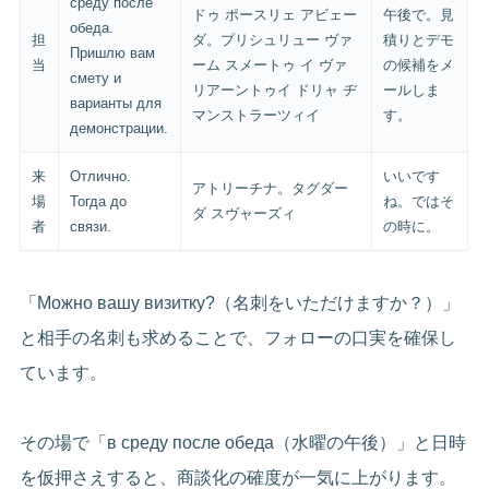
среду после
ドゥ ポースリェ アビェー
午後で。見
обеда.
担
ダ。プリシュリュー ヴァ
積りとデモ
Пришлю вам
当
ーム スメートゥ イ ヴァ
の候補をメ
смету и
リアーントゥイ ドリャ ヂ
ールしま
варианты для
マンストラーツィイ
す。
демонстрации.
来
Отлично.
いいです
アトリーチナ。タグダー
場
Тогда до
ね。ではそ
ダ スヴャーズィ
者
связи.
の時に。
「Можно вашу визитку?（名刺をいただけますか？）」
と相手の名刺も求めることで、フォローの口実を確保し
ています。
その場で「в среду после обеда（水曜の午後）」と日時
を仮押さえすると、商談化の確度が一気に上がります。