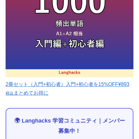
2冊セット（入門+初心者）
入門+初心者を15%OFF
¥893
まとめてお得に
税込
🌍 Langhacks 学習コミュニティ｜メンバー
募集中！