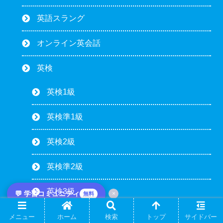
英語スラング
オンライン英会話
英検
英検1級
英検準1級
英検2級
英検準2級
英検3級
💬 学習コミュニティ
×
無料
ビジネス英語
メニュー
ホーム
検索
トップ
サイドバー