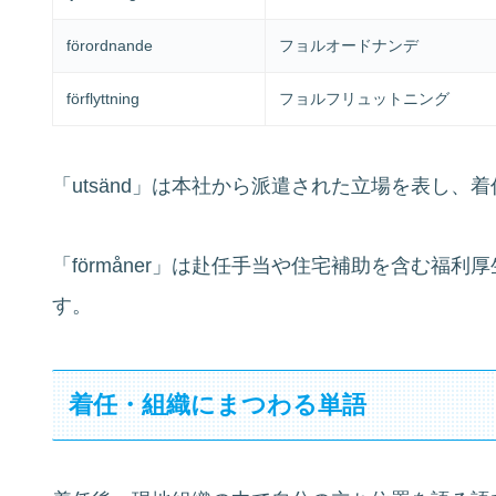
förordnande
フョルオードナンデ
förflyttning
フョルフリュットニング
「utsänd」は本社から派遣された立場を表し、
「förmåner」は赴任手当や住宅補助を含む福
す。
着任・組織にまつわる単語