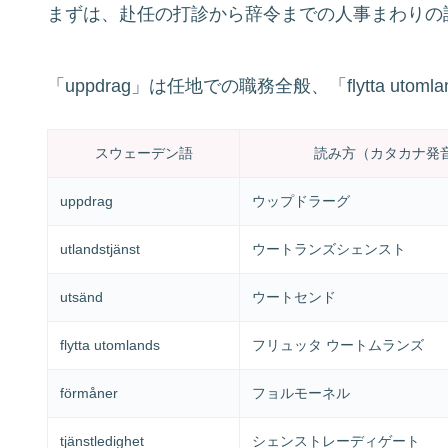
まずは、赴任の打診から辞令までの人事まわりの
「uppdrag」は任地での職務全般、「flytta u
スウェーデン語
読み方（カタカナ発
uppdrag
ウップドラーグ
utlandstjänst
ウートランズシェンスト
utsänd
ウートセンド
flytta utomlands
フリュッタ ウートムランズ
förmåner
フョルモーネル
tjänstledighet
シェンストレーディゲート