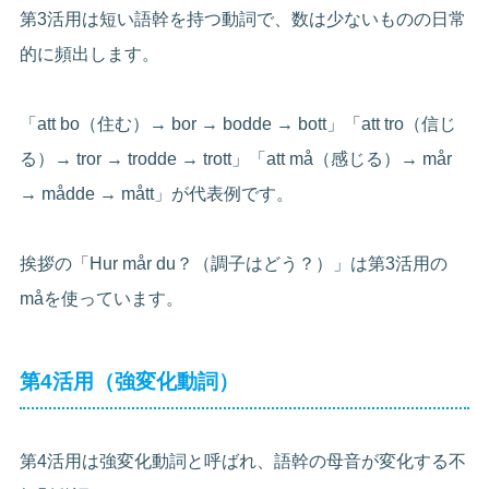
第3活用は短い語幹を持つ動詞で、数は少ないものの日常
的に頻出します。
「att bo（住む）→ bor → bodde → bott」「att tro（信じ
る）→ tror → trodde → trott」「att må（感じる）→ mår
→ mådde → mått」が代表例です。
挨拶の「Hur mår du？（調子はどう？）」は第3活用の
måを使っています。
第4活用（強変化動詞）
第4活用は強変化動詞と呼ばれ、語幹の母音が変化する不