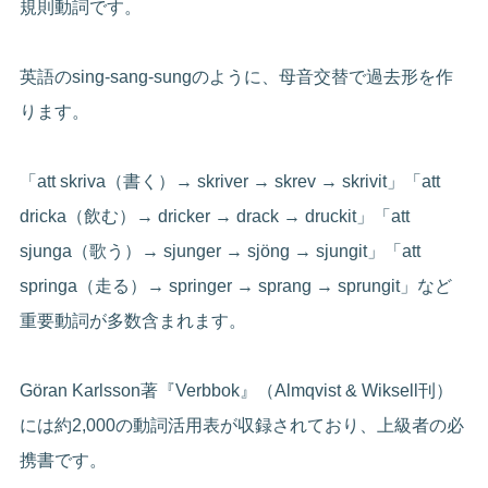
規則動詞です。
英語のsing-sang-sungのように、母音交替で過去形を作
ります。
「att skriva（書く）→ skriver → skrev → skrivit」「att
dricka（飲む）→ dricker → drack → druckit」「att
sjunga（歌う）→ sjunger → sjöng → sjungit」「att
springa（走る）→ springer → sprang → sprungit」など
重要動詞が多数含まれます。
Göran Karlsson著『Verbbok』（Almqvist & Wiksell刊）
には約2,000の動詞活用表が収録されており、上級者の必
携書です。