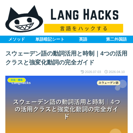
メソッド
単語暗記シート
英語
第二外国語
スウェーデン語の動詞活用と時制｜4つの活用
クラスと強変化動詞の完全ガイド
2026.07.03
2026.04.10
文法・構造