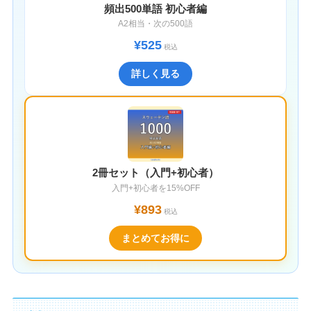
頻出500単語 初心者編
A2相当・次の500語
¥525
税込
詳しく見る
2冊セット（入門+初心者）
入門+初心者を15%OFF
¥893
税込
まとめてお得に