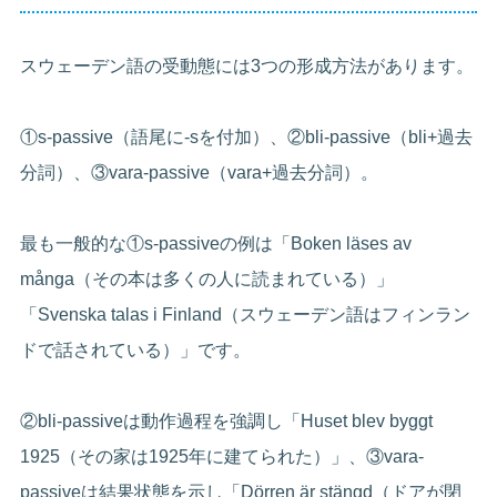
スウェーデン語の受動態には3つの形成方法があります。
①s-passive（語尾に-sを付加）、②bli-passive（bli+過去
分詞）、③vara-passive（vara+過去分詞）。
最も一般的な①s-passiveの例は「Boken läses av
många（その本は多くの人に読まれている）」
「Svenska talas i Finland（スウェーデン語はフィンラン
ドで話されている）」です。
②bli-passiveは動作過程を強調し「Huset blev byggt
1925（その家は1925年に建てられた）」、③vara-
passiveは結果状態を示し「Dörren är stängd（ドアが閉