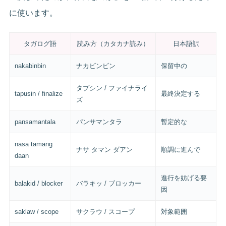
に使います。
タガログ語
読み方（カタカナ読み）
日本語訳
nakabinbin
ナカビンビン
保留中の
タプシン / ファイナライ
tapusin / finalize
最終決定する
ズ
pansamantala
パンサマンタラ
暫定的な
nasa tamang
ナサ タマン ダアン
順調に進んで
daan
進行を妨げる要
balakid / blocker
バラキッ / ブロッカー
因
saklaw / scope
サクラウ / スコープ
対象範囲