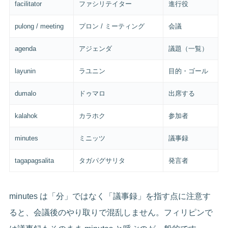
facilitator
ファシリテイター
進行役
pulong / meeting
プロン / ミーティング
会議
agenda
アジェンダ
議題（一覧）
layunin
ラユニン
目的・ゴール
dumalo
ドゥマロ
出席する
kalahok
カラホク
参加者
minutes
ミニッツ
議事録
tagapagsalita
タガパグサリタ
発言者
minutes は「分」ではなく「議事録」を指す点に注意す
ると、会議後のやり取りで混乱しません。フィリピンで