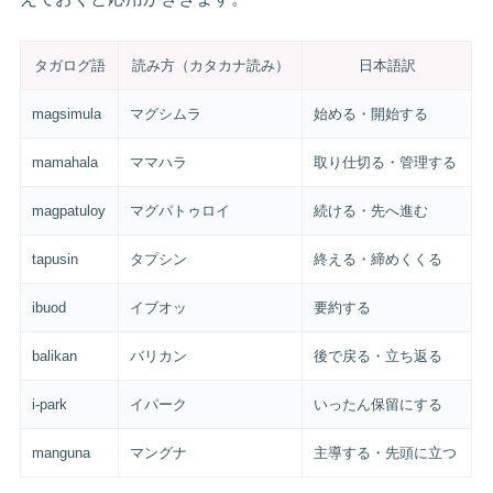
タガログ語
読み方（カタカナ読み）
日本語訳
magsimula
マグシムラ
始める・開始する
mamahala
ママハラ
取り仕切る・管理する
magpatuloy
マグパトゥロイ
続ける・先へ進む
tapusin
タプシン
終える・締めくくる
ibuod
イブオッ
要約する
balikan
バリカン
後で戻る・立ち返る
i-park
イパーク
いったん保留にする
manguna
マングナ
主導する・先頭に立つ