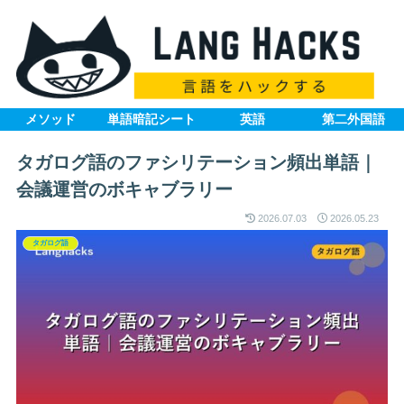
メソッド
単語暗記シート
英語
第二外国語
タガログ語のファシリテーション頻出単語｜
会議運営のボキャブラリー
2026.07.03
2026.05.23
タガログ語