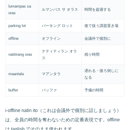
lumampas sa
ルマンパス サ オラス
時間を超過する
oras
parking lot
パーキング ロット
後で扱う課題置き場
offline
オフライン
会議外で個別に
ナティティラン オラ
natitirang oras
残り時間
ス
遅れる・後ろ倒しに
maantala
マアンタラ
なる
buffer
バッファ
予備の時間
i-offline natin ito（これは会議外で個別に話しましょう）
は、全員の時間を奪わないための定番表現です。offline
は taglish でそのまま使われます。