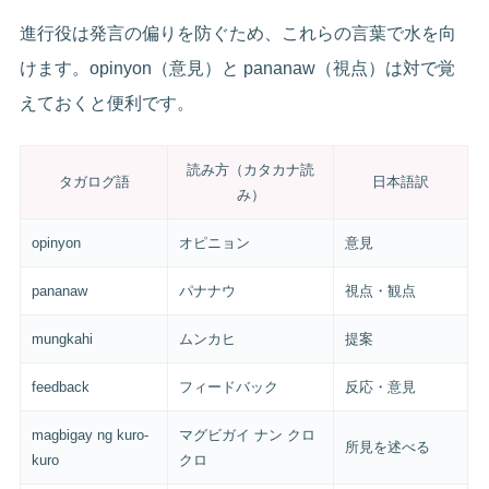
進行役は発言の偏りを防ぐため、これらの言葉で水を向
けます。opinyon（意見）と pananaw（視点）は対で覚
えておくと便利です。
読み方（カタカナ読
タガログ語
日本語訳
み）
opinyon
オピニョン
意見
pananaw
パナナウ
視点・観点
mungkahi
ムンカヒ
提案
feedback
フィードバック
反応・意見
magbigay ng kuro-
マグビガイ ナン クロ
所見を述べる
kuro
クロ