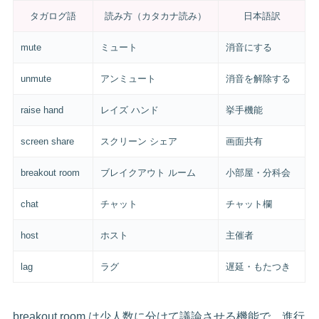
タガログ語
読み方（カタカナ読み）
日本語訳
mute
ミュート
消音にする
unmute
アンミュート
消音を解除する
raise hand
レイズ ハンド
挙手機能
screen share
スクリーン シェア
画面共有
breakout room
ブレイクアウト ルーム
小部屋・分科会
chat
チャット
チャット欄
host
ホスト
主催者
lag
ラグ
遅延・もたつき
breakout room は少人数に分けて議論させる機能で、進行