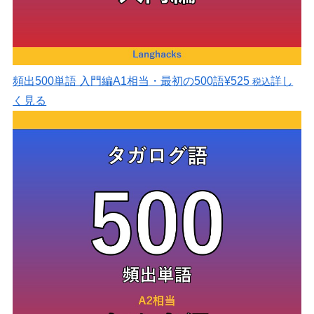
頻出500単語 入門編
A1相当・最初の500語
¥525
詳し
税込
く見る