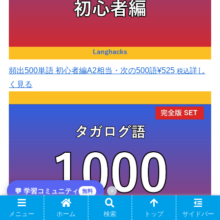
頻出500単語 初心者編
A2相当・次の500語
¥525
詳し
税込
く見る
💬 学習コミュニティ
×
無料
メニュー
ホーム
検索
トップ
サイドバー