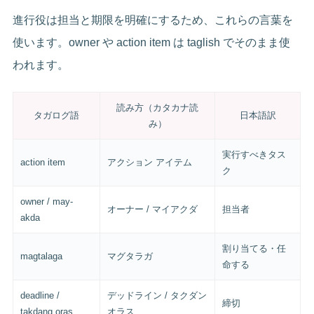
進行役は担当と期限を明確にするため、これらの言葉を
使います。owner や action item は taglish でそのまま使
われます。
読み方（カタカナ読
タガログ語
日本語訳
み）
実行すべきタス
action item
アクション アイテム
ク
owner / may-
オーナー / マイアクダ
担当者
akda
割り当てる・任
magtalaga
マグタラガ
命する
deadline /
デッドライン / タクダン
締切
takdang oras
オラス