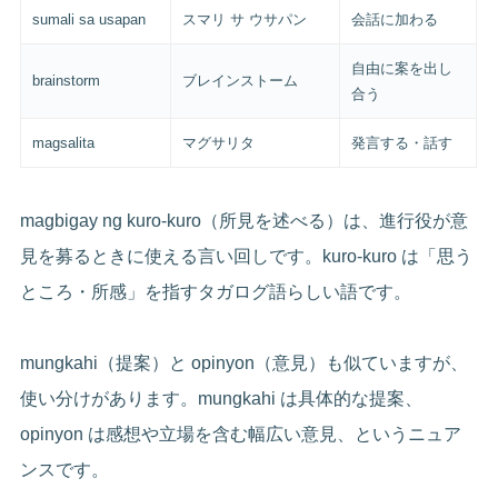
sumali sa usapan
スマリ サ ウサパン
会話に加わる
自由に案を出し
brainstorm
ブレインストーム
合う
magsalita
マグサリタ
発言する・話す
magbigay ng kuro-kuro（所見を述べる）は、進行役が意
見を募るときに使える言い回しです。kuro-kuro は「思う
ところ・所感」を指すタガログ語らしい語です。
mungkahi（提案）と opinyon（意見）も似ていますが、
使い分けがあります。mungkahi は具体的な提案、
opinyon は感想や立場を含む幅広い意見、というニュア
ンスです。