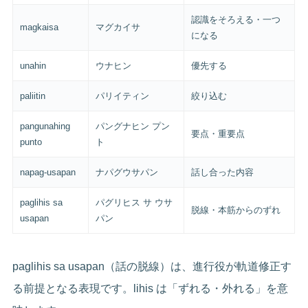
認識をそろえる・一つ
magkaisa
マグカイサ
になる
unahin
ウナヒン
優先する
paliitin
パリイティン
絞り込む
pangunahing
パングナヒン プン
要点・重要点
punto
ト
napag-usapan
ナパグウサパン
話し合った内容
paglihis sa
パグリヒス サ ウサ
脱線・本筋からのずれ
usapan
パン
paglihis sa usapan（話の脱線）は、進行役が軌道修正す
る前提となる表現です。lihis は「ずれる・外れる」を意