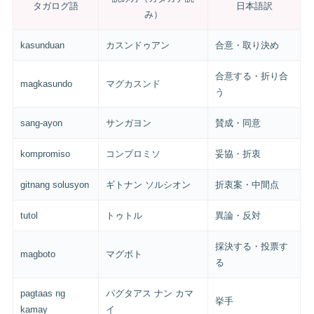
タガログ語
日本語訳
み）
kasunduan
カスンドゥアン
合意・取り決め
合意する・折り合
magkasundo
マグカスンド
う
sang-ayon
サンガヨン
賛成・同意
kompromiso
コンプロミソ
妥協・折衷
gitnang solusyon
ギトナン ソルシオン
折衷案・中間点
tutol
トゥトル
異論・反対
採決する・投票す
magboto
マグボト
る
pagtaas ng
パグタアス ナン カマ
挙手
kamay
イ