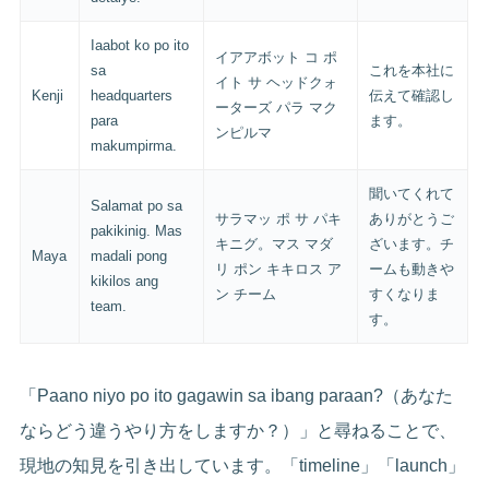
Iaabot ko po ito
イアアボット コ ポ
sa
これを本社に
イト サ ヘッドクォ
Kenji
headquarters
伝えて確認し
ーターズ パラ マク
para
ます。
ンピルマ
makumpirma.
聞いてくれて
Salamat po sa
サラマッ ポ サ パキ
ありがとうご
pakikinig. Mas
キニグ。マス マダ
ざいます。チ
Maya
madali pong
リ ポン キキロス ア
ームも動きや
kikilos ang
ン チーム
すくなりま
team.
す。
「Paano niyo po ito gagawin sa ibang paraan?（あなた
ならどう違うやり方をしますか？）」と尋ねることで、
現地の知見を引き出しています。「timeline」「launch」