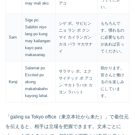
may mali ako.
アコ
い。
Sige po.
シゲ ポ。サビヒン
もちろんで
Sabihin niyo
ニョ ラン ポ クン
す。慣れるの
lang po kung
Sam
マイ カイランガン
に必要なもの
may kailangan
カヨ パラ マカサナ
があれば言っ
kayo para
イ
てください。
makasanay.
Salamat po.
助かります。
サラマッ ポ。エク
Excited po
皆さんと働け
サイテッド ポ アコ
Kenji
akong
るのを楽しみ
ン マカトラバホ カ
makatrabaho
にしていま
ヨン ラハット
kayong lahat.
す。
「galing sa Tokyo office（東京本社から来た）」で着任元
を伝えると、相手は立場を把握できます。文末ごとに