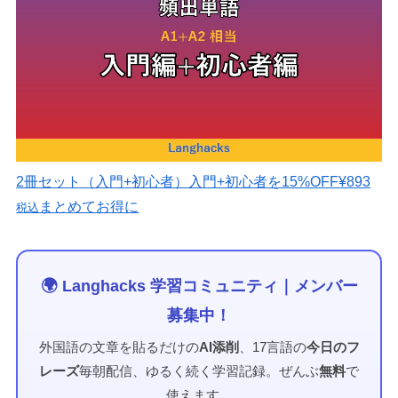
2冊セット（入門+初心者）
入門+初心者を15%OFF
¥893
まとめてお得に
税込
🌍 Langhacks 学習コミュニティ｜メンバー
募集中！
外国語の文章を貼るだけの
AI添削
、17言語の
今日のフ
レーズ
毎朝配信、ゆるく続く学習記録。ぜんぶ
無料
で
使えます。