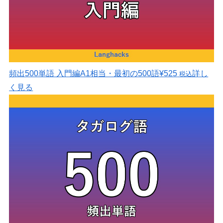
頻出500単語 入門編
A1相当・最初の500語
¥525
詳し
税込
く見る