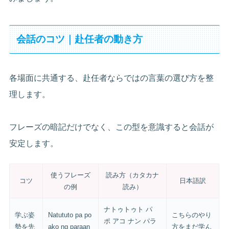
会話のコツ｜赴任者の動き方
各場面に共通する、赴任者ならではの言葉の選び方を整
理します。
フレーズの暗記だけでなく、この型を意識すると会話が
安定します。
使うフレーズ
読み方（カタカナ
コツ
日本語訳
の例
読み）
ナトゥトゥト パ
学ぶ姿
Natututo pa po
こちらのやり
ポ アコ ナン パラ
勢を先
ako ng paraan
方をまだ学ん