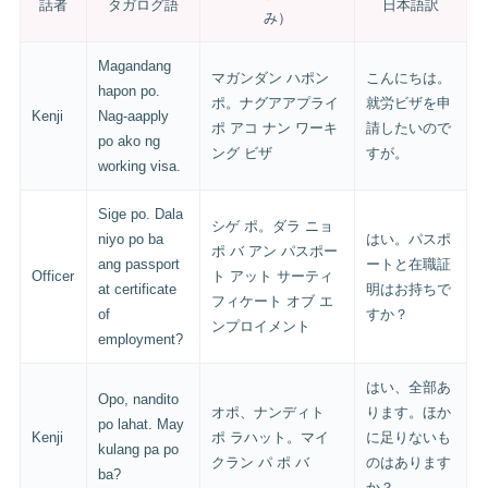
話者
タガログ語
日本語訳
み）
Magandang
マガンダン ハポン
こんにちは。
hapon po.
ポ。ナグアアプライ
就労ビザを申
Kenji
Nag-aapply
ポ アコ ナン ワーキ
請したいので
po ako ng
ング ビザ
すが。
working visa.
Sige po. Dala
シゲ ポ。ダラ ニョ
niyo po ba
はい。パスポ
ポ バ アン パスポー
ang passport
ートと在職証
Officer
ト アット サーティ
at certificate
明はお持ちで
フィケート オブ エ
of
すか？
ンプロイメント
employment?
はい、全部あ
Opo, nandito
オポ、ナンディト
ります。ほか
po lahat. May
Kenji
ポ ラハット。マイ
に足りないも
kulang pa po
クラン パ ポ バ
のはあります
ba?
か？