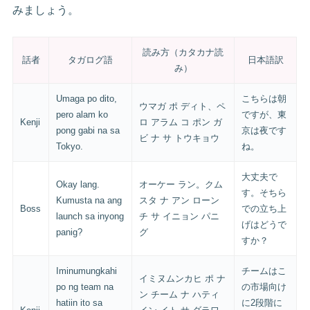
みましょう。
読み方（カタカナ読
話者
タガログ語
日本語訳
み）
Umaga po dito,
こちらは朝
ウマガ ポ ディト、ペ
pero alam ko
ですが、東
Kenji
ロ アラム コ ポン ガ
pong gabi na sa
京は夜です
ビ ナ サ トウキョウ
Tokyo.
ね。
大丈夫で
Okay lang.
オーケー ラン。クム
す。そちら
Kumusta na ang
スタ ナ アン ローン
Boss
での立ち上
launch sa inyong
チ サ イニョン パニ
げはどうで
panig?
グ
すか？
Iminumungkahi
チームはこ
イミヌムンカヒ ポ ナ
po ng team na
の市場向け
ン チーム ナ ハティ
hatiin ito sa
に2段階に