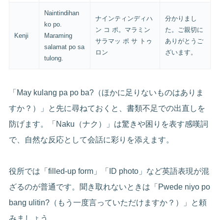
Naintindihan
ナインティンディハ
分かりまし
ko po.
ン コ ポ。マラミン
た。ご親切に
Kenji
Maraming
サラマッ ポ サ トゥ
ありがとうご
salamat po sa
ロン
ざいます。
tulong.
「May kulang pa po ba?（ほかに足りないものはありま
すか？）」と先に尋ねておくと、書類不足での出直しを
防げます。「Naku（ナク）」は驚きや困りを表す感嘆詞
で、自然な反応として会話に彩りを添えます。
役所では「filled-up form」「ID photo」など英語表現が混
ざるのが普通です。聞き取れないときは「Pwede niyo po
bang ulitin?（もう一度言っていただけますか？）」と頼
みましょう。