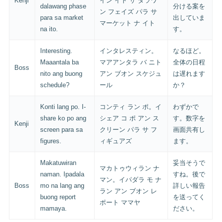
Kenji
イン イト サ ダラワ
dalawang phase
分ける案を
ン フェイズ パラ サ
para sa market
出していま
マーケット ナ イト
na ito.
す。
Interesting.
インタレスティン。
なるほど。
Maaantala ba
マアアンタラ バ ニト
全体の日程
Boss
nito ang buong
アン ブオン スケジュ
は遅れます
schedule?
ール
か？
Konti lang po. I-
コンティ ラン ポ。イ
わずかで
share ko po ang
シェア コ ポ アン ス
す。数字を
Kenji
screen para sa
クリーン パラ サ フ
画面共有し
figures.
ィギュアズ
ます。
Makatuwiran
妥当そうで
マカトゥウィラン ナ
naman. Ipadala
すね。後で
マン。イパダラ モ ナ
Boss
mo na lang ang
詳しい報告
ラン アン ブオン レ
buong report
を送ってく
ポート ママヤ
mamaya.
ださい。