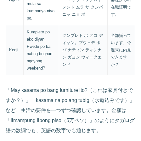
mula sa
メント ムラ サ クンパ
在職証明で
kumpanya niyo
ニャ ニョ ポ
す。
po.
Kumpleto po
クンプレト ポ アコ デ
全部揃って
ako diyan.
ィヤン。プウェデ ポ
います。今
Pwede po ba
Kenji
バ ナティン ティンナ
週末に内見
nating tingnan
ン ガヨン ウィークエ
できます
ngayong
ンド
か？
weekend?
「May kasama po bang furniture ito?（これは家具付きで
すか？）」「kasama na po ang tubig（水道込みです）」
など、生活の要件を一つずつ確認しています。金額は
「limampung libong piso（5万ペソ）」のようにタガログ
語の数詞でも、英語の数字でも通じます。