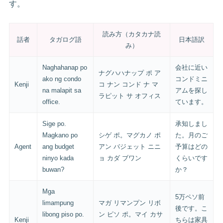
す。
読み方（カタカナ読
話者
タガログ語
日本語訳
み）
Naghahanap po
会社に近い
ナグハハナップ ポ ア
ako ng condo
コンドミニ
Kenji
コ ナン コンド ナ マ
na malapit sa
アムを探し
ラピット サ オフィス
office.
ています。
Sige po.
承知しまし
Magkano po
シゲ ポ。マグカノ ポ
た。月のご
Agent
ang budget
アン バジェット ニニ
予算はどの
ninyo kada
ョ カダ ブワン
くらいです
buwan?
か？
Mga
5万ペソ前
limampung
マガ リマンプン リボ
後です。こ
libong piso po.
ン ピソ ポ。マイ カサ
Kenji
ちらは家具