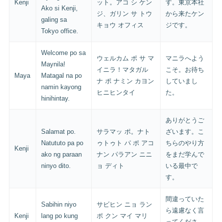
Kenji
ット。アコ シ ケン
す。東京本社
Ako si Kenji,
ジ、ガリン サ トウ
から来たケン
galing sa
キョウ オフィス
ジです。
Tokyo office.
Welcome po sa
ウェルカム ポ サ マ
マニラへよう
Maynila!
イニラ！マタガル
こそ。お待ち
Maya
Matagal na po
ナ ポ ナミン カヨン
していまし
namin kayong
ヒニヒンタイ
た。
hinihintay.
ありがとうご
Salamat po.
サラマッ ポ。ナト
ざいます。こ
Natututo pa po
ゥトゥト パ ポ アコ
ちらのやり方
Kenji
ako ng paraan
ナン パラアン ニニ
をまだ学んで
ninyo dito.
ョ ディト
いる最中で
す。
間違っていた
Sabihin niyo
サビヒン ニョ ラン
ら遠慮なく言
Kenji
lang po kung
ポ クン マイ マリ
ってくださ