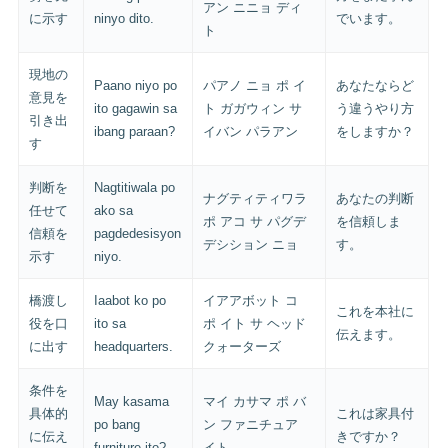
アン ニニョ ディ
に示す
ninyo dito.
でいます。
ト
現地の
Paano niyo po
パアノ ニョ ポ イ
あなたならど
意見を
ito gagawin sa
ト ガガウィン サ
う違うやり方
引き出
ibang paraan?
イバン パラアン
をしますか？
す
判断を
Nagtitiwala po
ナグティティワラ
あなたの判断
任せて
ako sa
ポ アコ サ パグデ
を信頼しま
信頼を
pagdedesisyon
デシション ニョ
す。
示す
niyo.
橋渡し
Iaabot ko po
イアアボット コ
これを本社に
役を口
ito sa
ポ イト サ ヘッド
伝えます。
に出す
headquarters.
クォーターズ
条件を
May kasama
マイ カサマ ポ バ
具体的
これは家具付
po bang
ン ファニチュア
に伝え
きですか？
furniture ito?
イト