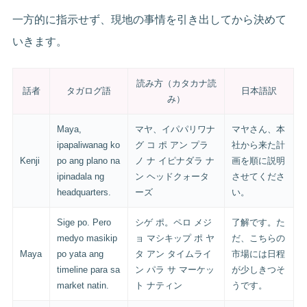
一方的に指示せず、現地の事情を引き出してから決めて
いきます。
読み方（カタカナ読
話者
タガログ語
日本語訳
み）
Maya,
マヤ、イパパリワナ
マヤさん、本
ipapaliwanag ko
グ コ ポ アン プラ
社から来た計
Kenji
po ang plano na
ノ ナ イピナダラ ナ
画を順に説明
ipinadala ng
ン ヘッドクォータ
させてくださ
headquarters.
ーズ
い。
Sige po. Pero
シゲ ポ。ペロ メジ
了解です。た
medyo masikip
ョ マシキップ ポ ヤ
だ、こちらの
Maya
po yata ang
タ アン タイムライ
市場には日程
timeline para sa
ン パラ サ マーケッ
が少しきつそ
market natin.
ト ナティン
うです。