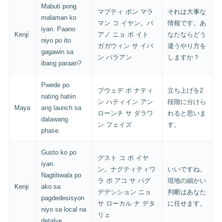
Mabuti pong
マブティ ポン マラ
それは大事な
malaman ko
マン コ イヤン。パ
情報です。あ
iyan. Paano
Kenji
アノ ニョ ポ イト
なたならどう
niyo po ito
ガガウィン サ イバ
違うやり方を
gagawin sa
ン パラアン
しますか？
ibang paraan?
Pwede po
プウェデ ポ ナティ
立ち上げを2
nating hatiin
ン ハティイン アン
段階に分けら
Maya
ang launch sa
ローンチ サ ダラワ
れると思いま
dalawang
ン フェイズ
す。
phase.
Gusto ko po
グスト コ ポ イヤ
iyan.
ン。ナグティティワ
いいですね。
Nagtitiwala po
ラ ポ アコ サ パグ
現地の細かい
Kenji
ako sa
デデシション ニョ
判断はあなた
pagdedesisyon
サ ローカル ナ デタ
に任せます。
niyo sa local na
リェ
detalye.