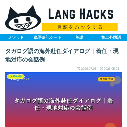
メソッド
単語暗記シート
英語
第二外国語
タガログ語の海外赴任ダイアログ｜着任・現
地対応の会話例
2026.07.03
2026.05.23
タガログ語