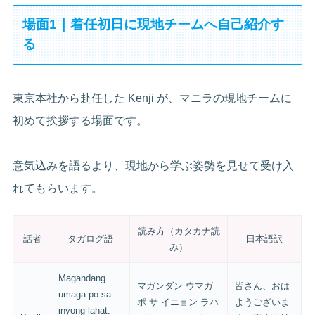
場面1｜着任初日に現地チームへ自己紹介す
る
東京本社から赴任した Kenji が、マニラの現地チームに
初めて挨拶する場面です。
意気込みを語るより、現地から学ぶ姿勢を見せて受け入
れてもらいます。
読み方（カタカナ読
話者
タガログ語
日本語訳
み）
Magandang
マガンダン ウマガ
皆さん、おは
umaga po sa
ポ サ イニョン ラハ
ようございま
inyong lahat.