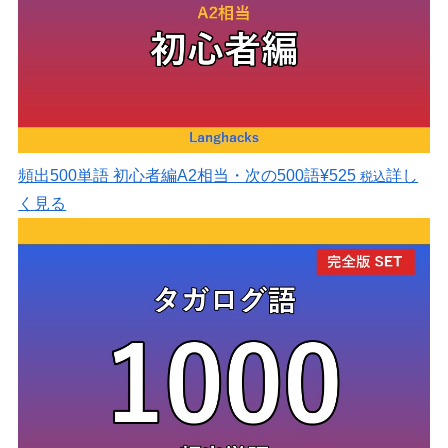
頻出500単語 初心者編
A2相当・次の500語
¥525
詳し
税込
く見る