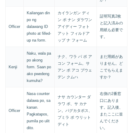
Kailangan din
カイランガン ディ
証明写真2枚
po ng
ン ポ ナン ダラワン
と記入済みの
Officer
dalawang ID
アイディー フォト
用紙も必要で
photo at filled-
アット フィルドア
す。
up na form.
ップ ナ フォーム
Naku, wala pa
ナク、ワラ パ ポ ア
まだ用紙があ
po akong
コン フォーム。サ
りません。ど
Kenji
form. Saan po
アン ポ アコ プウェ
こでもらえま
ako pwedeng
デン クムハ
すか？
kumuha?
Nasa counter
右側の2番窓
ナサ カウンター ダ
dalawa po, sa
口にありま
ラワ ポ、サ カナ
kanan.
す。記入後、
Officer
ン。パグカタポス、
Pagkatapos,
またここに並
プミラ ポ ウリット
pumila po ulit
んでくださ
ディト
dito.
い。