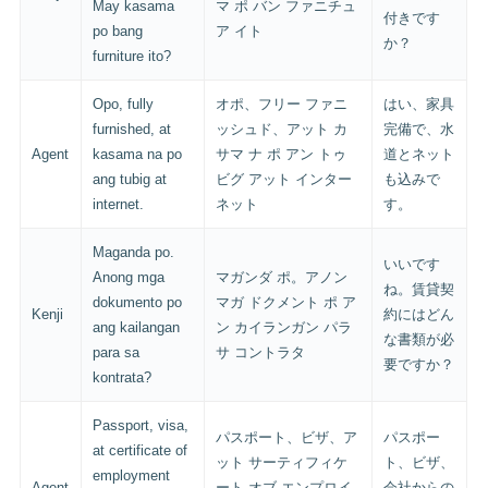
May kasama
マ ポ バン ファニチュ
付きです
po bang
ア イト
か？
furniture ito?
Opo, fully
オポ、フリー ファニ
はい、家具
furnished, at
ッシュド、アット カ
完備で、水
Agent
kasama na po
サマ ナ ポ アン トゥ
道とネット
ang tubig at
ビグ アット インター
も込みで
internet.
ネット
す。
Maganda po.
いいです
Anong mga
マガンダ ポ。アノン
ね。賃貸契
dokumento po
マガ ドクメント ポ ア
Kenji
約にはどん
ang kailangan
ン カイランガン パラ
な書類が必
para sa
サ コントラタ
要ですか？
kontrata?
Passport, visa,
パスポート、ビザ、ア
パスポー
at certificate of
ット サーティフィケ
ト、ビザ、
employment
Agent
ート オブ エンプロイ
会社からの