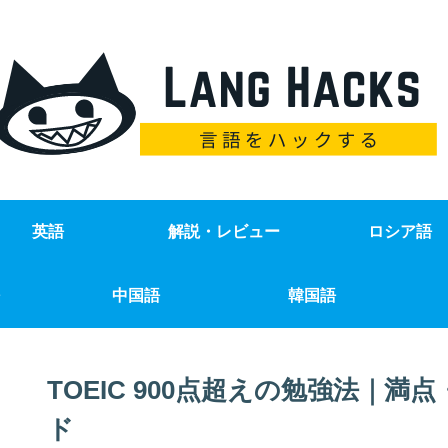
英語
解説・レビュー
ロシア語
中国語
韓国語
TOEIC 900点超えの勉強法｜満
ド