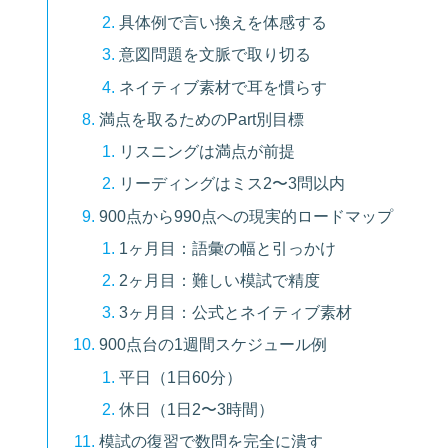
具体例で言い換えを体感する
意図問題を文脈で取り切る
ネイティブ素材で耳を慣らす
満点を取るためのPart別目標
リスニングは満点が前提
リーディングはミス2〜3問以内
900点から990点への現実的ロードマップ
1ヶ月目：語彙の幅と引っかけ
2ヶ月目：難しい模試で精度
3ヶ月目：公式とネイティブ素材
900点台の1週間スケジュール例
平日（1日60分）
休日（1日2〜3時間）
模試の復習で数問を完全に潰す