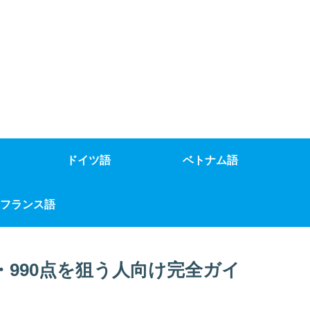
ドイツ語
ベトナム語
フランス語
点・990点を狙う人向け完全ガイ