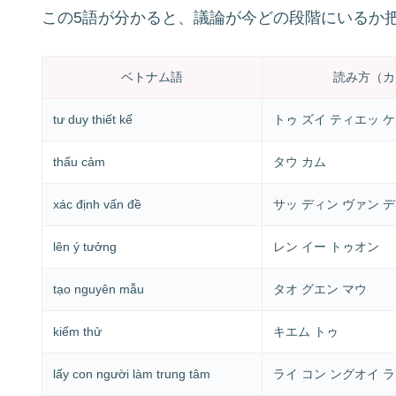
この5語が分かると、議論が今どの段階にいるか
ベトナム語
読み方（カ
tư duy thiết kế
トゥ ズイ ティエッ 
thấu cảm
タウ カム
xác định vấn đề
サッ ディン ヴァン デ
lên ý tưởng
レン イー トゥオン
tạo nguyên mẫu
タオ グエン マウ
kiểm thử
キエム トゥ
lấy con người làm trung tâm
ライ コン ングオイ ラ