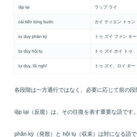
lặp lại
ラップ ライ
cải tiến từng bước
カイ ティエン トゥン
tư duy phân kỳ
トゥ ズイ ファン キー
tư duy hội tụ
トゥ ズイ ホイ トゥ
tư duy, lối nghĩ
トゥ ズイ、ロイ ギー
各段階は一方通行ではなく、必要に応じて前の段
lặp lại（反復）は、その往復を表す重要な語です
phân kỳ（発散）と hội tụ（収束）は対に