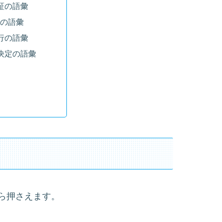
証の語彙
般の語彙
行の語彙
決定の語彙
ら押さえます。