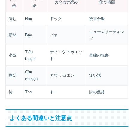
カタカナ読み
使う場面
語
語
読む
Đọc
ドック
読書全般
ニュースリーディン
新聞
Báo
バオ
グ
Tiểu
ティエウ トゥエッ
小説
長編の読書
thuyết
ト
Câu
物語
カウ チュエン
短い話
chuyện
詩
Thơ
トー
詩の鑑賞
よくある間違いと注意点