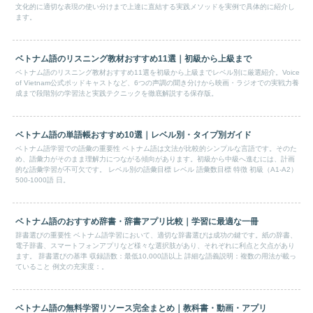
文化的に適切な表現の使い分けまで上達に直結する実践メソッドを実例で具体的に紹介し
ます。
ベトナム語のリスニング教材おすすめ11選｜初級から上級まで
ベトナム語のリスニング教材おすすめ11選を初級から上級までレベル別に厳選紹介。Voice
of Vietnam公式ポッドキャストなど、6つの声調の聞き分けから映画・ラジオでの実戦力養
成まで段階別の学習法と実践テクニックを徹底解説する保存版。
ベトナム語の単語帳おすすめ10選｜レベル別・タイプ別ガイド
ベトナム語学習での語彙の重要性 ベトナム語は文法が比較的シンプルな言語です。そのた
め、語彙力がそのまま理解力につながる傾向があります。初級から中級へ進むには、計画
的な語彙学習が不可欠です。 レベル別の語彙目標 レベル 語彙数目標 特徴 初級（A1-A2）
500-1000語 日。
ベトナム語のおすすめ辞書・辞書アプリ比較｜学習に最適な一冊
辞書選びの重要性 ベトナム語学習において、適切な辞書選びは成功の鍵です。紙の辞書、
電子辞書、スマートフォンアプリなど様々な選択肢があり、それぞれに利点と欠点があり
ます。 辞書選びの基準 収録語数：最低10,000語以上 詳細な語義説明：複数の用法が載っ
ていること 例文の充実度：。
ベトナム語の無料学習リソース完全まとめ｜教科書・動画・アプリ