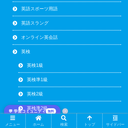
英語スポーツ用語
英語スラング
オンライン英会話
英検
英検1級
英検準1級
英検2級
英検準2級
💬 学習コミュニティ
×
無料
英検3級
メニュー
ホーム
検索
トップ
サイドバー