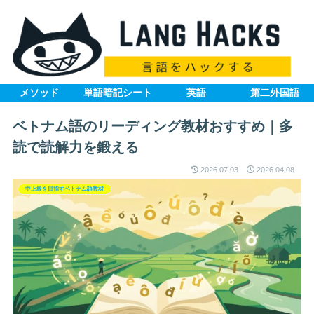
メソッド
単語暗記シート
英語
第二外国語
ベトナム語のリーディング教材おすすめ｜多
読で読解力を鍛える
2026.07.03
2026.04.08
中上級を目指すベトナム語教材