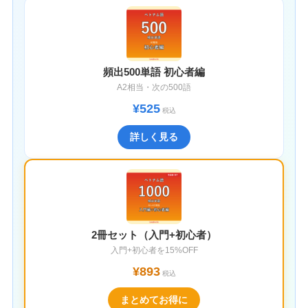
頻出500単語 初心者編
A2相当・次の500語
¥525
税込
詳しく見る
2冊セット（入門+初心者）
入門+初心者を15%OFF
¥893
税込
まとめてお得に