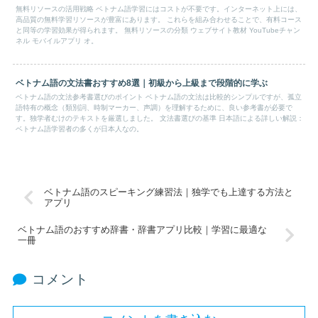
無料リソースの活用戦略 ベトナム語学習にはコストが不要です。インターネット上には、
高品質の無料学習リソースが豊富にあります。 これらを組み合わせることで、有料コース
と同等の学習効果が得られます。 無料リソースの分類 ウェブサイト教材 YouTubeチャン
ネル モバイルアプリ オ。
ベトナム語の文法書おすすめ8選｜初級から上級まで段階的に学ぶ
ベトナム語の文法参考書選びのポイント ベトナム語の文法は比較的シンプルですが、孤立
語特有の概念（類別詞、時制マーカー、声調）を理解するために、良い参考書が必要で
す。独学者むけのテキストを厳選しました。 文法書選びの基準 日本語による詳しい解説：
ベトナム語学習者の多くが日本人なの。
ベトナム語のスピーキング練習法｜独学でも上達する方法と
アプリ
ベトナム語のおすすめ辞書・辞書アプリ比較｜学習に最適な
一冊
コメント