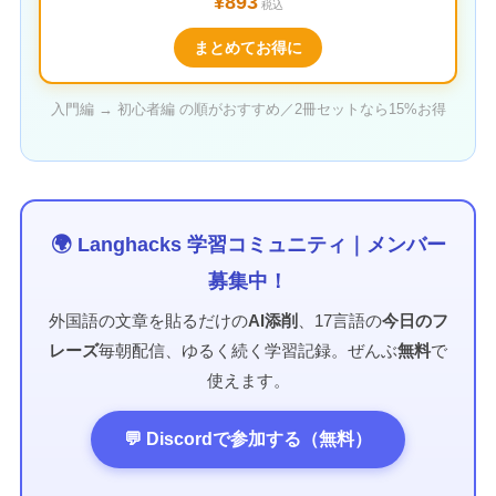
¥893
税込
まとめてお得に
入門編 → 初心者編 の順がおすすめ／2冊セットなら15%お得
🌍 Langhacks 学習コミュニティ｜メンバー
募集中！
外国語の文章を貼るだけの
AI添削
、17言語の
今日のフ
レーズ
毎朝配信、ゆるく続く学習記録。ぜんぶ
無料
で
使えます。
💬 Discordで参加する（無料）