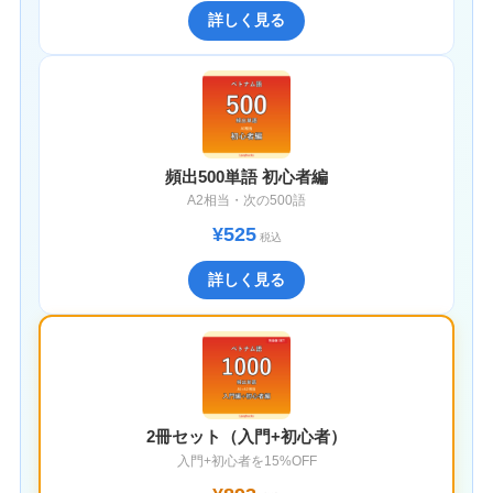
詳しく見る
頻出500単語 初心者編
A2相当・次の500語
¥525
税込
詳しく見る
2冊セット（入門+初心者）
入門+初心者を15%OFF