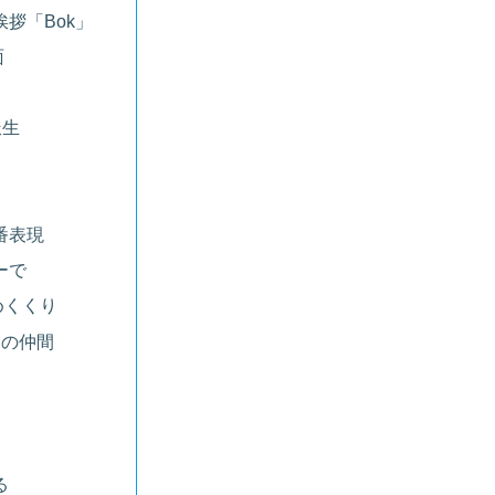
拶「Bok」
面
派生
番表現
ーで
めくくり
とその仲間
る