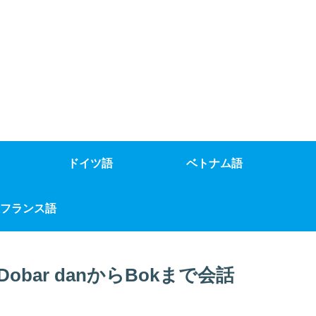
ドイツ語
ベトナム語
フランス語
ar danからBokまで会話