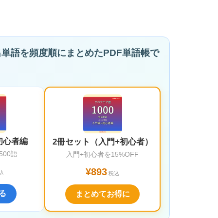
出単語を頻度順にまとめたPDF単語帳で
 初心者編
2冊セット（入門+初心者）
500語
入門+初心者を15%OFF
¥893
込
税込
る
まとめてお得に