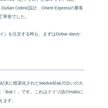
lo Dušan Cetinić設計、Orient Expressの乗客
丁寧形でした。
のパイ）を注文する時も、まずはDobar danか
（19世紀末に暗渠化されたMedveščak川沿いのカ
のは「Bok！」です。これはドイツ語のHalloに
えます。