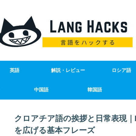
英語
解説・レビュー
ロシア語
中国語
韓国語
クロアチア語の挨拶と日常表現｜Dob
を広げる基本フレーズ