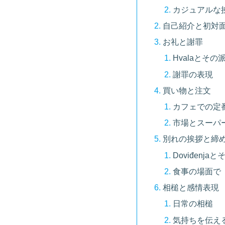
カジュアルな挨
自己紹介と初対
お礼と謝罪
Hvalaとその
謝罪の表現
買い物と注文
カフェでの定
市場とスーパ
別れの挨拶と締
Doviđenja
食事の場面で
相槌と感情表現
日常の相槌
気持ちを伝え