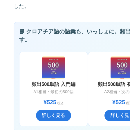
した。
📘 クロアチア語の語彙も、いっしょに。頻
す。
頻出500単語 入門編
頻出500単語
A1相当・最初の500語
A2相当・次の
¥525
¥525
税込
税
詳しく見る
詳しく見