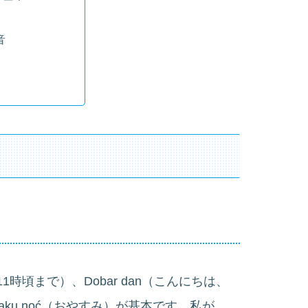
音
11時頃まで）、Dobar dan（こんにちは、
Laku noć（おやすみ）が基本です。私が