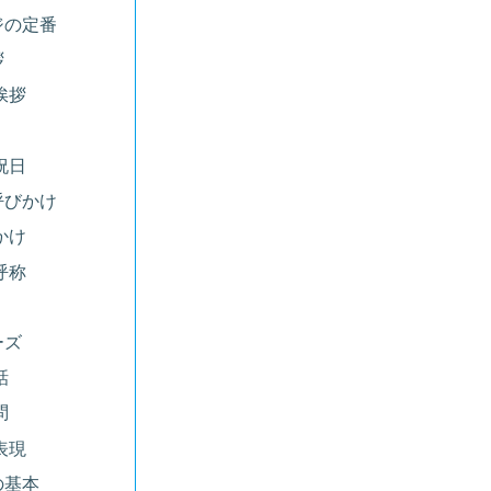
ジの定番
拶
挨拶
祝日
呼びかけ
かけ
呼称
ーズ
話
問
表現
の基本