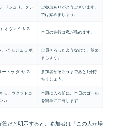
ステ ドシュリ。クレ
ご参加ありがとうございます。
では始めましょう。
ィ オヴァイ サス
本日の進行は私が務めます。
ゥ、パ モジェモ ポ
全員そろったようなので、始め
ましょう。
ートゥ ダ セ ス
参加者がそろうまであと1分待
ちましょう。
レネモ、ウクラトコ
本題に入る前に、本日のゴール
タンカ
を簡単に共有します。
k.」のように進行役だと明示すると、参加者は「この人が場