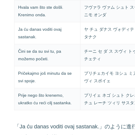
Hvala vam što ste došli.
フヴァラ ヴァム シュト 
Krenimo onda.
ニモ オンダ
Ja ću danas voditi ovaj
ヤ チュ ダナス ヴォディテ
sastanak.
タナク
Čini se da su svi tu, pa
チーニ セ ダ ス スヴィ ト
možemo početi.
チェティ
Pričekajmo još minutu da se
プリチェカイモ ヨシュ ミヌ
svi spoje.
ヴィ スポイェ
Prije nego što krenemo,
プリイェ ネゴ シュト ク
ukratko ću reći cilj sastanka.
チュ レーチ ツィリ サス
「Ja ću danas voditi ovaj sastana