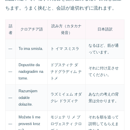
ちます。うまく挟むと、会話が途切れずに流れます。
話
読み方（カタカナ
クロアチア語
日本語訳
者
発音）
なるほど、筋が通
—
To ima smisla.
ト イマ スミスラ
っています。
Dopustite da
ドプスティテ ダ
それに付け足させ
—
nadogradim na
ナドグラディム ナ
てください。
tome.
トメ
Razumijem
ラズミイェム オダ
あなたの考えの背
—
odakle
クレ ドラズィテ
景は分かります。
dolazite.
Možete li me
モジェテ リ メ プ
それを順を追って
—
provesti kroz
ロヴェスティ クロ
説明してもらえま