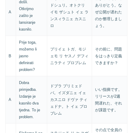
došli.
ドシュリ。オトクリ
ありがとう。な
Otkrijmo
A
イモ ザシュト イェ ラ
ぜ公開が遅れた
zašto je
ンスィラニェ カスニ
のか整理しまし
lansiranje
ロ
ょう。
kasnilo.
Prije toga,
možemo li
プリイェ トガ、モジ
その前に、問題
B
jasno
ェモ リ ヤスノ デフィ
をはっきり定義
definirati
ニラティ プロブレム
できますか？
problem?
Dobra
ドブラ プリミェド
primjedba.
いい指摘です。
バ。イズダニェ イェ
Izdanje je
リリースが2週
A
カスニロ ドヴァ ティ
kasnilo dva
間遅れた、それ
ェドナ。ト イェ プロ
tjedna. To je
が課題です。
ブレム
problem.
その点で全員の