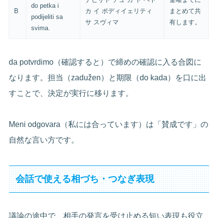
do petka i
B
カ イ ポディイェリティ
まとめて共
podijeliti sa
サ スヴィマ
有します。
svima.
da potvrdimo（確認すると）で締めの確認に入る合図に
なります。担当（zadužen）と期限（do kada）を口に出
すことで、決定が実行に移ります。
Meni odgovara（私には合っています）は「賛成です」の
自然な言い方です。
会話で使える相づち・つなぎ表現
議論の途中で、相手の発言を受け止める短い表現も役立