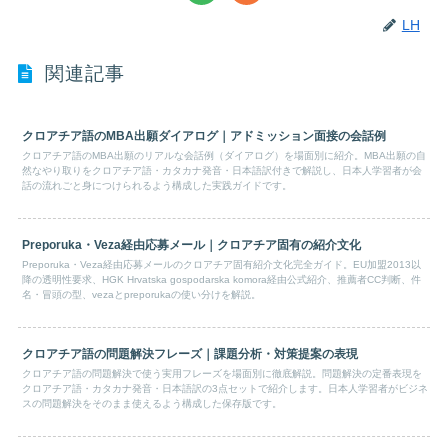
LH
関連記事
クロアチア語のMBA出願ダイアログ｜アドミッション面接の会話例
クロアチア語のMBA出願のリアルな会話例（ダイアログ）を場面別に紹介。MBA出願の自
然なやり取りをクロアチア語・カタカナ発音・日本語訳付きで解説し、日本人学習者が会
話の流れごと身につけられるよう構成した実践ガイドです。
Preporuka・Veza経由応募メール｜クロアチア固有の紹介文化
Preporuka・Veza経由応募メールのクロアチア固有紹介文化完全ガイド。EU加盟2013以
降の透明性要求、HGK Hrvatska gospodarska komora経由公式紹介、推薦者CC判断、件
名・冒頭の型、vezaとpreporukaの使い分けを解説。
クロアチア語の問題解決フレーズ｜課題分析・対策提案の表現
クロアチア語の問題解決で使う実用フレーズを場面別に徹底解説。問題解決の定番表現を
クロアチア語・カタカナ発音・日本語訳の3点セットで紹介します。日本人学習者がビジネ
スの問題解決をそのまま使えるよう構成した保存版です。