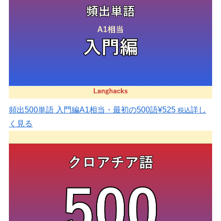
頻出500単語 入門編
A1相当・最初の500語
¥525
詳し
税込
く見る