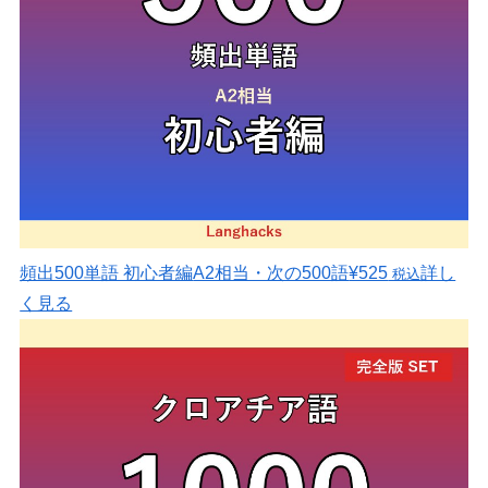
頻出500単語 初心者編
A2相当・次の500語
¥525
詳し
税込
く見る