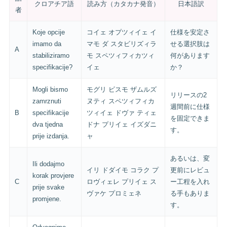
クロアチア語
読み方（カタカナ発音）
日本語訳
者
Koje opcije
コイェ オプツィイェ イ
仕様を安定さ
imamo da
マモ ダ スタビリズィラ
せる選択肢は
A
stabiliziramo
モ スペツィフィカツィ
何があります
specifikacije?
イェ
か？
Mogli bismo
モグリ ビスモ ザムルズ
リリースの2
zamrznuti
ヌティ スペツィフィカ
週間前に仕様
B
specifikacije
ツィイェ ドヴァ ティェ
を固定できま
dva tjedna
ドナ プリイェ イズダニ
す。
prije izdanja.
ャ
あるいは、変
Ili dodajmo
イリ ドダイモ コラク プ
更前にレビュ
korak provjere
C
ロヴィェレ プリイェ ス
ー工程を入れ
prije svake
ヴァケ プロミェネ
る手もありま
promjene.
す。