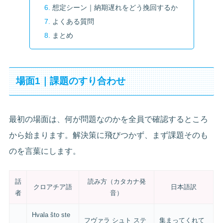
想定シーン｜納期遅れをどう挽回するか
よくある質問
まとめ
場面1｜課題のすり合わせ
最初の場面は、何が問題なのかを全員で確認するところ
から始まります。解決策に飛びつかず、まず課題そのも
のを言葉にします。
話
読み方（カタカナ発
クロアチア語
日本語訳
者
音）
Hvala što ste
フヴァラ シュト ステ
集まってくれて