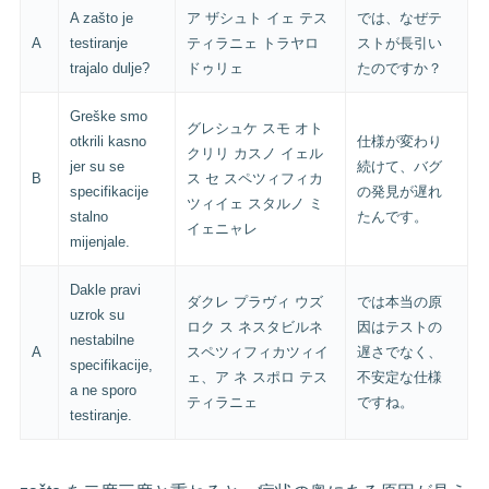
A zašto je
ア ザシュト イェ テス
では、なぜテ
A
testiranje
ティラニェ トラヤロ
ストが長引い
trajalo dulje?
ドゥリェ
たのですか？
Greške smo
グレシュケ スモ オト
otkrili kasno
仕様が変わり
クリリ カスノ イェル
jer su se
続けて、バグ
B
ス セ スペツィフィカ
specifikacije
の発見が遅れ
ツィイェ スタルノ ミ
stalno
たんです。
イェニャレ
mijenjale.
Dakle pravi
ダクレ プラヴィ ウズ
では本当の原
uzrok su
ロク ス ネスタビルネ
因はテストの
nestabilne
A
スペツィフィカツィイ
遅さでなく、
specifikacije,
ェ、ア ネ スポロ テス
不安定な仕様
a ne sporo
ティラニェ
ですね。
testiranje.