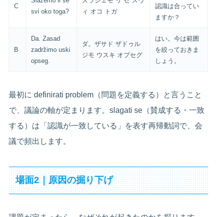
Slažemo li se
スラジェモ リ セ スヴ
C
認識は合ってい
svi oko toga?
ィ オコ トガ
ますか？
Da. Zasad
はい。今は範囲
ダ。ザサド ザドゥル
B
zadržimo uski
を絞っておきま
ジモ ウスキ オプセグ
opseg.
しょう。
最初に definirati problem（問題を定義する）と言うこと
で、議論の軸が定まります。slagati se（賛成する・一致
する）は「認識が一致している」を表す再帰動詞で、会
議で頻出します。
場面2｜原因の掘り下げ