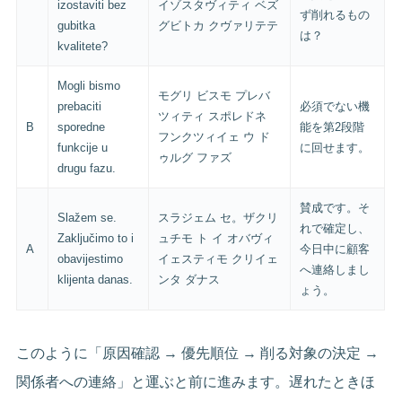
izostaviti bez
イゾスタヴィティ ベズ
ず削れるもの
gubitka
グビトカ クヴァリテテ
は？
kvalitete?
Mogli bismo
モグリ ビスモ プレバ
prebaciti
必須でない機
ツィティ スポレドネ
B
sporedne
能を第2段階
フンクツィイェ ウ ド
funkcije u
に回せます。
ゥルグ ファズ
drugu fazu.
賛成です。そ
Slažem se.
スラジェム セ。ザクリ
れで確定し、
Zaključimo to i
ュチモ ト イ オバヴィ
A
今日中に顧客
obavijestimo
イェスティモ クリイェ
へ連絡しまし
klijenta danas.
ンタ ダナス
ょう。
このように「原因確認 → 優先順位 → 削る対象の決定 →
関係者への連絡」と運ぶと前に進みます。遅れたときほ