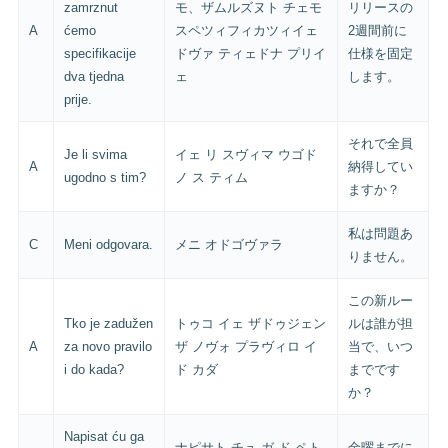
zamrznut
モ、ザムルズヌト チェモ
リリースの
A
ćemo
スペツィフィカツィイェ
2週間前に
specifikacije
ドヴァ ティェドナ プリイ
仕様を固定
dva tjedna
ェ
します。
prije.
それで全員
Je li svima
イェ リ スヴィマ ウゴド
A
納得してい
ugodno s tim?
ノ ス ティム
ますか？
私は問題あ
C
Meni odgovara.
メニ オドゴヴァラ
りません。
この新ルー
Tko je zadužen
トゥコ イェ ザドゥジェン
ルは誰が担
A
za novo pravilo
ザ ノヴォ プラヴィロ イ
当で、いつ
i do kada?
ド カダ
までです
か？
Napisat ću ga
ナピサト チュ ガ ド ペト
金曜までに