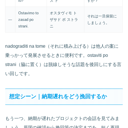
to?
ズ ト
すか？
Ostavimo to
オスタヴィモ ト
それは一旦保留に
—
zasad po
ザサド ポ ストラ
しましょう。
strani.
ニ
nadograditi na tome（それに積み上げる）は他人の案に
乗っかって発展させるときに便利です。ostaviti po
strani（脇に置く）は脱線しそうな話題を後回しにする言
い回しです。
想定シーン｜納期遅れをどう挽回するか
もう一つ、納期が遅れたプロジェクトの会話を見てみま
しょう。原因の確認から挽回策の決定までを、短く再現