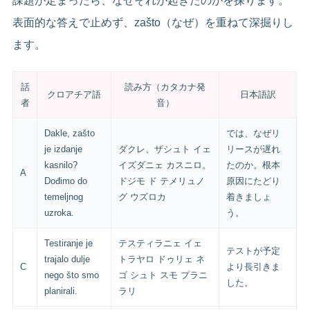
課題が定まったら、なぜそれが起きたのかを探ります。
表面的な答えで止めず、zašto（なぜ）を重ねて深掘りし
ます。
話
読み方（カタカナ発
クロアチア語
日本語訳
者
音）
Dakle, zašto
では、なぜリ
je izdanje
ダクレ、ザシュト イェ
リースが遅れ
kasnilo?
イズダニェ カスニロ。
たのか。根本
A
Dođimo do
ドジモ ド テメリュノ
原因にたどり
temeljnog
グ ウズロカ
着きましょ
uzroka.
う。
Testiranje je
テスティラニェ イェ
テストが予定
trajalo dulje
トラヤロ ドゥリェ ネ
C
より長引きま
nego što smo
ゴ シュト スモ プラニ
した。
planirali.
ラリ