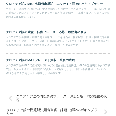
クロアチア語のMBA出願頻出単語｜エッセイ・面接のボキャブラリー
クロアチア語のMBA出願で頻出する単語を分野別にまとめたボキャブラリー集。MBA出願
の重要語をクロアチア語・カタカナ発音・日本語訳で整理し、意味と使い方を日本人学習
者向けに徹底解説します。
クロアチア語の就職・転職フレーズ｜応募・履歴書の表現
クロアチア語の就職・転職で使う実用フレーズを場面別に徹底解説。就職・転職の定番表
現をクロアチア語・カタカナ発音・日本語訳の3点セットで紹介します。日本人学習者がビ
ジネスの就職・転職をそのまま使えるよう構成した保存版です。
クロアチア語のM&Aフレーズ｜買収・統合の表現
クロアチア語のM&Aで使う実用フレーズを場面別に徹底解説。M&Aの定番表現をクロアチ
ア語・カタカナ発音・日本語訳の3点セットで紹介します。日本人学習者がビジネスの
M&Aをそのまま使えるよう構成した保存版です。
クロアチア語の問題解決フレーズ｜課題分析・対策提案の表
現
クロアチア語の問題解決頻出単語｜課題・解決のボキャブラ
リー