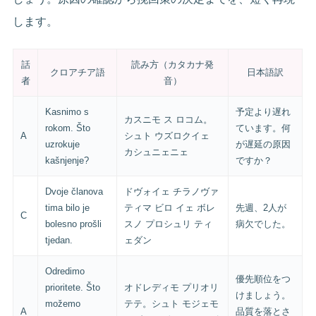
します。
話
読み方（カタカナ発
クロアチア語
日本語訳
者
音）
Kasnimo s
予定より遅れ
カスニモ ス ロコム。
rokom. Što
ています。何
A
シュト ウズロクイェ
uzrokuje
が遅延の原因
カシュニェニェ
kašnjenje?
ですか？
Dvoje članova
ドヴォイェ チラノヴァ
tima bilo je
ティマ ビロ イェ ボレ
先週、2人が
C
bolesno prošli
スノ プロシュリ ティ
病欠でした。
tjedan.
ェダン
Odredimo
優先順位をつ
prioritete. Što
オドレディモ プリオリ
けましょう。
možemo
テテ。シュト モジェモ
A
品質を落とさ