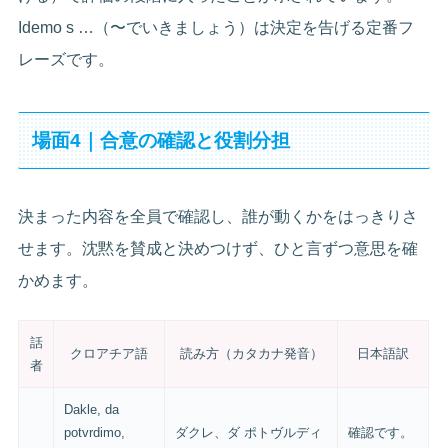
Idemo s …（〜でいきましょう）は決定を告げる定番フ
レーズです。
場面4｜合意の確認と役割分担
決まった内容を全員で確認し、誰が動くかをはっきりさ
せます。沈黙を賛成と決めつけず、ひと言ずつ意思を確
かめます。
話
クロアチア語
読み方（カタカナ発音）
日本語訳
者
Dakle, da
potvrdimo,
ダクレ、ダ ポトヴルディ
確認です。