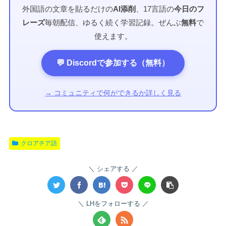
外国語の文章を貼るだけの
AI添削
、17言語の
今日のフ
レーズ
毎朝配信、ゆるく続く学習記録。ぜんぶ
無料
で
使えます。
💬 Discordで参加する（無料）
→ コミュニティで何ができるか詳しく見る
クロアチア語
シェアする
LHをフォローする