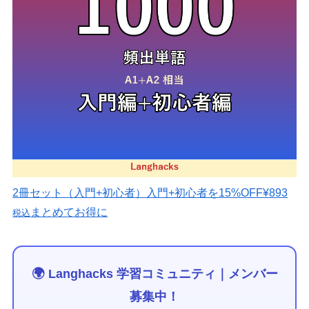
2冊セット（入門+初心者）
入門+初心者を15%OFF
¥893
まとめてお得に
税込
🌍 Langhacks 学習コミュニティ｜メンバー
募集中！