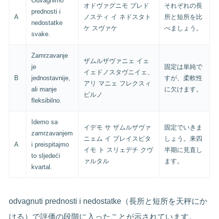
Odvagnimo
オドヴァグニモ プレド
それぞれの長
prednosti i
A
ノスティ イ ネドスタト
所と短所を比
nedostatke
ケ スヴァケ
べましょう。
svake.
Zamrzavanje
ザムルザヴァニェ イェ
je
固定は単純で
イェドノスタヴニイェ、
B
jednostavnije,
すが、柔軟性
アリ マニェ フレクスィ
ali manje
に欠けます。
ビルノ
fleksibilno.
Idemo sa
イデモ サ ザムルザヴァ
固定でいきま
zamrzavanjem
ニェム イ プレイスピタ
しょう。来四
A
i preispitajmo
イモ ト スリェデチ クヴ
半期に見直し
to sljedeći
ァルタル
ます。
kvartal.
odvagnuti prednosti i nedostatke（長所と短所を天秤にか
ける）で評価の段階に入ったことが示されています。