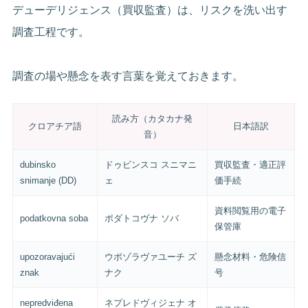
デューデリジェンス（買収監査）は、リスクを洗い出す
調査工程です。
調査の場や懸念を表す言葉を覚えておきます。
読み方（カタカナ発
クロアチア語
日本語訳
音）
dubinsko
ドゥビンスコ スニマニ
買収監査・適正評
snimanje (DD)
ェ
価手続
資料閲覧用の電子
podatkovna soba
ポダトコヴナ ソバ
保管庫
upozoravajući
ウポゾラヴァユーチ ズ
懸念材料・危険信
znak
ナク
号
nepredviđena
ネプレドヴィジェナ オ