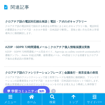
関連記事
クロアチア語の電話対応頻出単語｜電話・アポのボキャブラリー
クロアチア語の電話対応で頻出する単語を分野別にまとめたボキャブラリー集。電話対応
の重要語をクロアチア語・カタカナ発音・日本語訳で整理し、意味と使い方を日本人学習
者向けに徹底解説します。
AZOP・GDPR 72時間通報メール｜クロアチア個人情報保護法実務
AZOP・GDPR 72時間通報メール完全ガイド。Agencija za zaštitu osobnih podataka向け
通報テンプレ、Article 33起点判断、顧客通知メール、4%罰金リスクを回避するクロアチ
ア進出企業必読の実務手順。
クロアチア語のファシリテーションフレーズ｜会議進行・発言促進の表現
クロアチア語のファシリテーションで使う実用フレーズを場面別に徹底解説。ファシリテ
ーションの定番表現をクロアチア語・カタカナ発音・日本語訳の3点セットで紹介します。
日本人学習者がビジネスのファシリテーションをそのまま使えるよう構成した保存版で
す。
💬 学習コミュニティ
×
無料
メニュー
クロアチア語ビジネスメールの結び｜S poštovanjem/Lijep
ホーム
検索
トップ
サイドバー