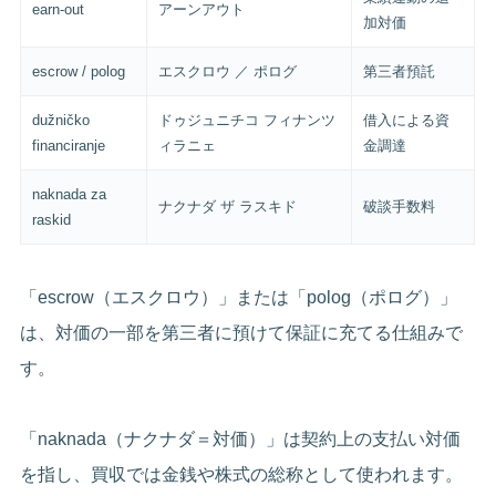
earn-out
アーンアウト
加対価
escrow / polog
エスクロウ ／ ポログ
第三者預託
dužničko
ドゥジュニチコ フィナンツ
借入による資
financiranje
ィラニェ
金調達
naknada za
ナクナダ ザ ラスキド
破談手数料
raskid
「escrow（エスクロウ）」または「polog（ポログ）」
は、対価の一部を第三者に預けて保証に充てる仕組みで
す。
「naknada（ナクナダ＝対価）」は契約上の支払い対価
を指し、買収では金銭や株式の総称として使われます。