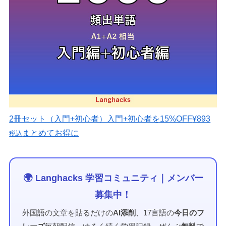
2冊セット（入門+初心者）
入門+初心者を15%OFF
¥893
まとめてお得に
税込
🌍 Langhacks 学習コミュニティ｜メンバー
募集中！
外国語の文章を貼るだけの
AI添削
、17言語の
今日のフ