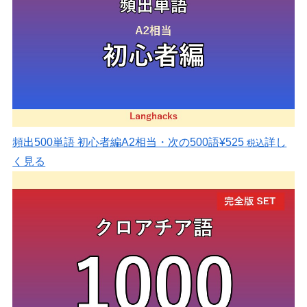
頻出500単語 初心者編
A2相当・次の500語
¥525
詳し
税込
く見る