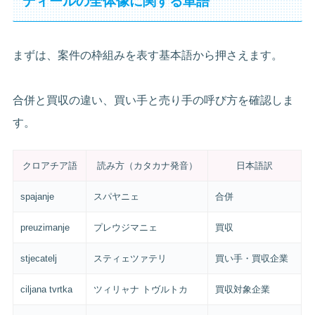
ディールの全体像に関する単語
まずは、案件の枠組みを表す基本語から押さえます。
合併と買収の違い、買い手と売り手の呼び方を確認しま
す。
クロアチア語
読み方（カタカナ発音）
日本語訳
spajanje
スパヤニェ
合併
preuzimanje
プレウジマニェ
買収
stjecatelj
スティェツァテリ
買い手・買収企業
ciljana tvrtka
ツィリャナ トヴルトカ
買収対象企業