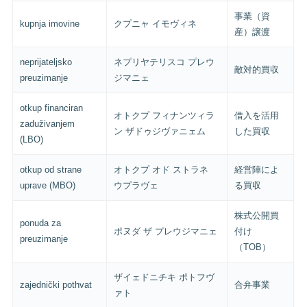
事業（資
kupnja imovine
クプニャ イモヴィネ
産）譲渡
neprijateljsko
ネプリヤテリスコ プレウ
敵対的買収
preuzimanje
ジマニェ
otkup financiran
オトクプ フィナンツィラ
借入を活用
zaduživanjem
ン ザドゥジヴァニェム
した買収
(LBO)
otkup od strane
オトクプ オド ストラネ
経営陣によ
uprave (MBO)
ウプラヴェ
る買収
株式公開買
ponuda za
ポヌダ ザ プレウジマニェ
付け
preuzimanje
（TOB）
ザイェドニチキ ポトフヴ
zajednički pothvat
合弁事業
ァト