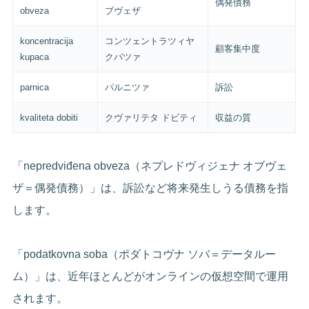
偶発債務
obveza
ブヴェザ
koncentracija
コンツェントラツィヤ
顧客集中度
kupaca
クパツァ
parnica
パルニツァ
訴訟
kvaliteta dobiti
クヴァリテタ ドビティ
収益の質
「nepredviđena obveza（ネプレドヴィジェナ オブヴェ
ザ＝偶発債務）」は、訴訟など将来発生しうる債務を指
します。
「podatkovna soba（ポダトコヴナ ソバ＝データルー
ム）」は、近年ほとんどがオンラインの仮想空間で運用
されます。