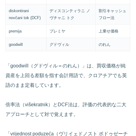
diskontirani
ディスコンティラニ ノ
割引キャッシュ
novčani tok (DCF)
ヴチャニ トク
フロー法
premija
プレミヤ
上乗せ価格
goodwill
グドヴィル
のれん
「goodwill（グドヴィル＝のれん）」は、買収価格が純
資産を上回る差額を指す会計用語で、クロアチアでも英
語のまま定着しています。
倍率法（višekratnik）とDCF法は、評価の代表的な二大
アプローチとして対で覚えます。
「vrijednost poduzeća（ヴリイェドノスト ポドゥゼーチ