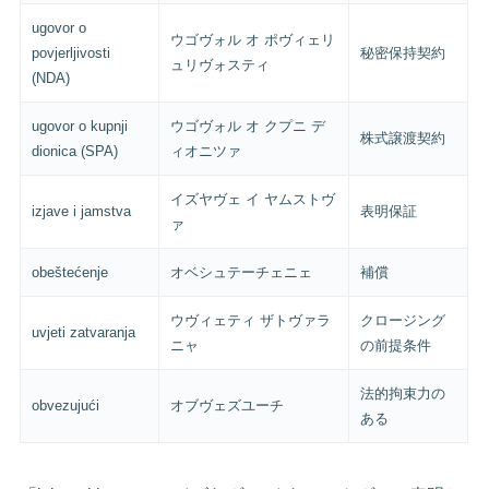
ugovor o
ウゴヴォル オ ポヴィェリ
povjerljivosti
秘密保持契約
ュリヴォスティ
(NDA)
ugovor o kupnji
ウゴヴォル オ クプニ デ
株式譲渡契約
dionica (SPA)
ィオニツァ
イズヤヴェ イ ヤムストヴ
izjave i jamstva
表明保証
ァ
obeštećenje
オベシュテーチェニェ
補償
ウヴィェティ ザトヴァラ
クロージング
uvjeti zatvaranja
ニャ
の前提条件
法的拘束力の
obvezujući
オブヴェズユーチ
ある