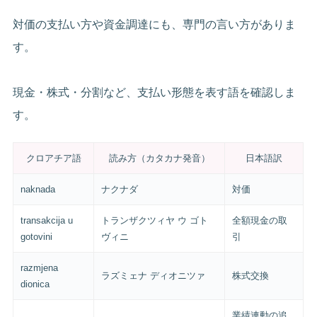
対価の支払い方や資金調達にも、専門の言い方がありま
す。
現金・株式・分割など、支払い形態を表す語を確認しま
す。
クロアチア語
読み方（カタカナ発音）
日本語訳
naknada
ナクナダ
対価
transakcija u
トランザクツィヤ ウ ゴト
全額現金の取
gotovini
ヴィニ
引
razmjena
ラズミェナ ディオニツァ
株式交換
dionica
業績連動の追