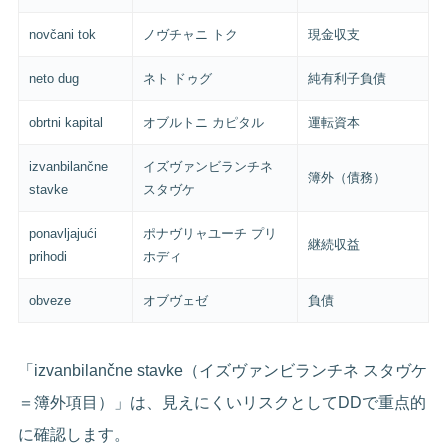
novčani tok
ノヴチャニ トク
現金収支
neto dug
ネト ドゥグ
純有利子負債
obrtni kapital
オブルトニ カピタル
運転資本
izvanbilančne
イズヴァンビランチネ
簿外（債務）
stavke
スタヴケ
ponavljajući
ポナヴリャユーチ プリ
継続収益
prihodi
ホディ
obveze
オブヴェゼ
負債
「izvanbilančne stavke（イズヴァンビランチネ スタヴケ
＝簿外項目）」は、見えにくいリスクとしてDDで重点的
に確認します。