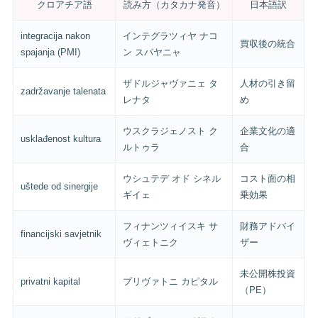
クロアチア語
読み方（カタカナ発音）
日本語訳
integracija nakon
インテグラツィヤ ナコ
買収後の統合
spajanja (PMI)
ン スパヤニャ
ザドルジャヴァニェ タ
人材の引き留
zadržavanje talenata
レナタ
め
ウスクラジェノスト ク
企業文化の適
usklađenost kultura
ルトゥラ
合
ウシュテデ オド シネル
コスト面の相
uštede od sinergije
ギイェ
乗効果
フィナンツィイスキ サ
財務アドバイ
financijski savjetnik
ヴィェトニク
ザー
未公開株投資
privatni kapital
プリヴァトニ カピタル
（PE）