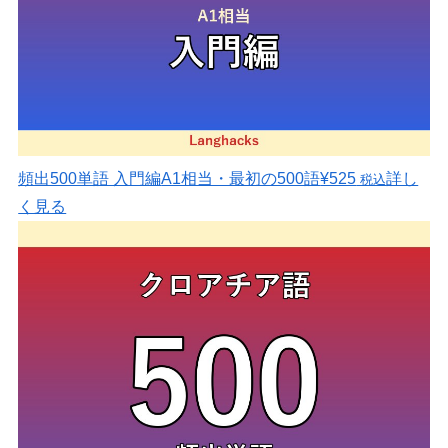
頻出500単語 入門編
A1相当・最初の500語
¥525
詳し
税込
く見る