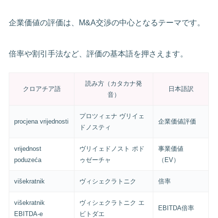
企業価値の評価は、M&A交渉の中心となるテーマです。
倍率や割引手法など、評価の基本語を押さえます。
読み方（カタカナ発
クロアチア語
日本語訳
音）
プロツィェナ ヴリイェ
procjena vrijednosti
企業価値評価
ドノスティ
vrijednost
ヴリイェドノスト ポド
事業価値
poduzeća
ゥゼーチャ
（EV）
višekratnik
ヴィシェクラトニク
倍率
višekratnik
ヴィシェクラトニク エ
EBITDA倍率
EBITDA-e
ビトダエ